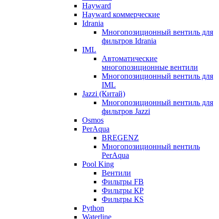
Hayward
Hayward коммерческие
Idrania
Многопозиционный вентиль для
фильтров Idrania
IML
Автоматические
многопозиционные вентили
Многопозиционный вентиль для
IML
Jazzi (Китай)
Многопозиционный вентиль для
фильтров Jazzi
Osmos
PerAqua
BREGENZ
Многопозиционный вентиль
PerAqua
Pool King
Вентили
Фильтры FB
Фильтры КP
Фильтры КS
Python
Waterline