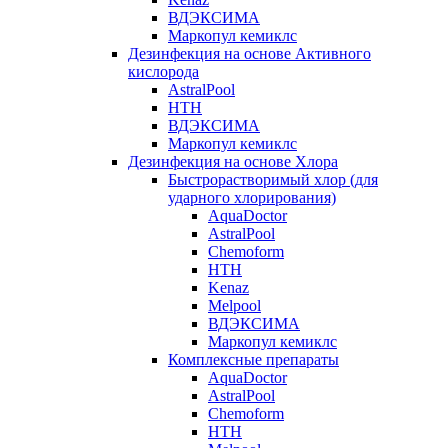
ВДЭКСИМА
Маркопул кемиклс
Дезинфекция на основе Активного
кислорода
AstralPool
HTH
ВДЭКСИМА
Маркопул кемиклс
Дезинфекция на основе Хлора
Быстрорастворимый хлор (для
ударного хлорирования)
AquaDoctor
AstralPool
Chemoform
HTH
Kenaz
Melpool
ВДЭКСИМА
Маркопул кемиклс
Комплексные препараты
AquaDoctor
AstralPool
Chemoform
HTH