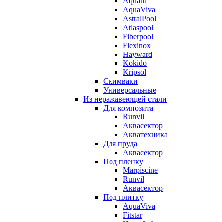
Aquant
AquaViva
AstralPool
Atlaspool
Fiberpool
Flexinox
Hayward
Kokido
Kripsol
Скимваки
Универсальные
Из неражавеющей стали
Для композита
Runvil
Аквасектор
Акватехника
Для пруда
Аквасектор
Под пленку
Marpiscine
Runvil
Аквасектор
Под плитку
AquaViva
Fitstar