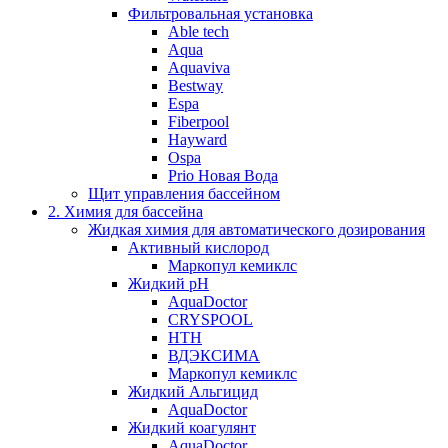
Фильтровальная установка
Able tech
Aqua
Aquaviva
Bestway
Espa
Fiberpool
Hayward
Ospa
Prio Новая Вода
Щит управления бассейном
2. Химия для бассейна
Жидкая химия для автоматического дозирования
Активный кислород
Маркопул кемиклс
Жидкий pH
AquaDoctor
CRYSPOOL
HTH
ВДЭКСИМА
Маркопул кемиклс
Жидкий Альгицид
AquaDoctor
Жидкий коагулянт
AquaDoctor