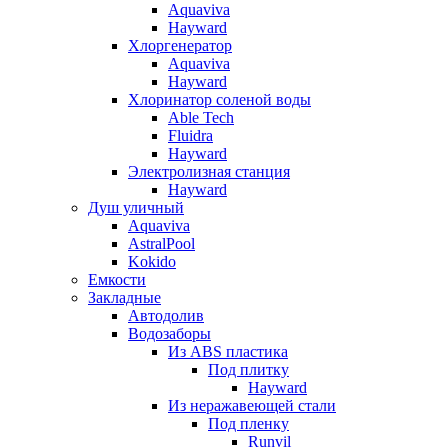
Aquaviva
Hayward
Хлоргенератор
Aquaviva
Hayward
Хлоринатор соленой воды
Able Tech
Fluidra
Hayward
Электролизная станция
Hayward
Душ уличный
Aquaviva
AstralPool
Kokido
Емкости
Закладные
Автодолив
Водозаборы
Из ABS пластика
Под плитку
Hayward
Из неражавеющей стали
Под пленку
Runvil