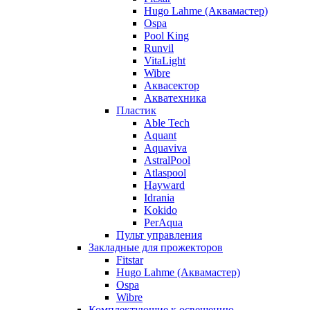
Hugo Lahme (Аквамастер)
Ospa
Pool King
Runvil
VitaLight
Wibre
Аквасектор
Акватехника
Пластик
Able Tech
Aquant
Aquaviva
AstralPool
Atlaspool
Hayward
Idrania
Kokido
PerAqua
Пульт управления
Закладные для прожекторов
Fitstar
Hugo Lahme (Аквамастер)
Ospa
Wibre
Комплектующие к освещению