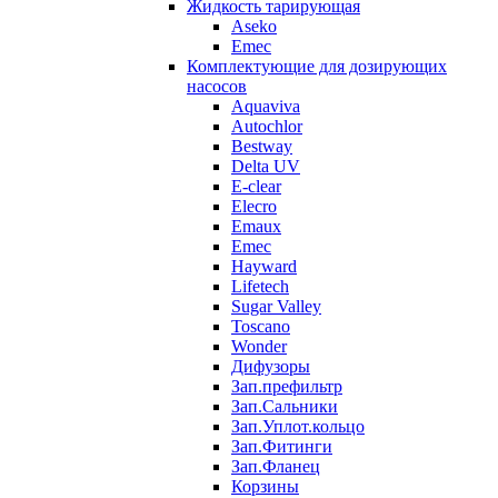
Жидкость тарирующая
Aseko
Emec
Комплектующие для дозирующих
насосов
Aquaviva
Autochlor
Bestway
Delta UV
E-clear
Elecro
Emaux
Emec
Hayward
Lifetech
Sugar Valley
Toscano
Wonder
Дифузоры
Зап.префильтр
Зап.Сальники
Зап.Уплот.кольцо
Зап.Фитинги
Зап.Фланец
Корзины