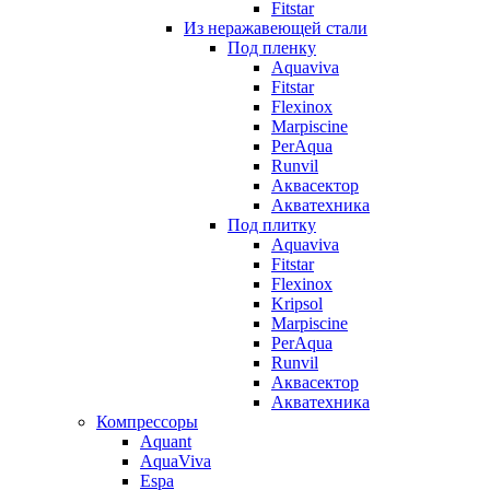
Fitstar
Из неражавеющей стали
Под пленку
Aquaviva
Fitstar
Flexinox
Marpiscine
PerAqua
Runvil
Аквасектор
Акватехника
Под плитку
Aquaviva
Fitstar
Flexinox
Kripsol
Marpiscine
PerAqua
Runvil
Аквасектор
Акватехника
Компрессоры
Aquant
AquaViva
Espa