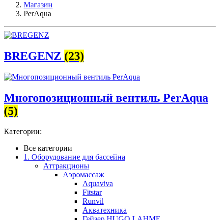
Магазин
PerAqua
BREGENZ
(23)
Многопозиционный вентиль PerAqua
(5)
Категории:
Все категории
1. Оборудование для бассейна
Аттракционы
Аэромассаж
Aquaviva
Fitstar
Runvil
Акватехника
Гейзер HUGO LAHME