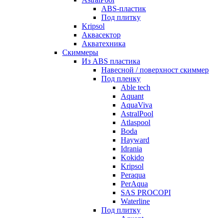
ABS-пластик
Под плитку
Kripsol
Аквасектор
Акватехника
Скиммеры
Из ABS пластика
Навесной / поверхност скиммер
Под пленку
Able tech
Aquant
AquaViva
AstralPool
Atlaspool
Boda
Hayward
Idrania
Kokido
Kripsol
Peraqua
PerAqua
SAS PROCOPI
Waterline
Под плитку