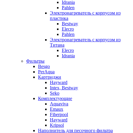
Idrania
Pahlen
Электронагреватель с корпусом из
пластика
Bestway
Elecro
Pahlen
Электронагреватель с корпусом из
Титана
Elecro
Idrania
Фильтры
Besgo
PerAqua
Картриджи
Hayward
Intex, Bestway
Seko
Комплектующие
Aquaviva
Emaux
Fiberpool
Hayward
Kripsol
Наполнитель для песочного фильтра