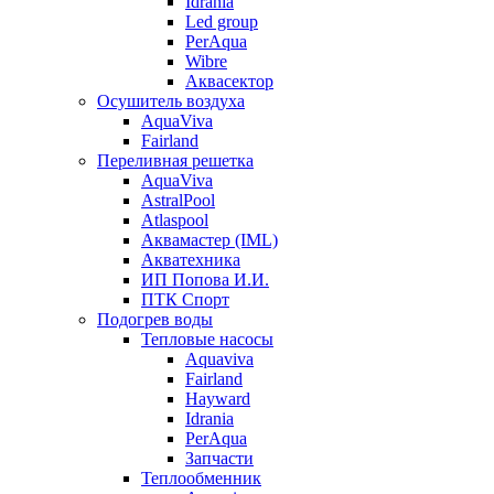
Idrania
Led group
PerAqua
Wibre
Аквасектор
Осушитель воздуха
AquaViva
Fairland
Переливная решетка
AquaViva
AstralPool
Atlaspool
Аквамастер (IML)
Акватехника
ИП Попова И.И.
ПТК Спорт
Подогрев воды
Тепловые насосы
Aquaviva
Fairland
Hayward
Idrania
PerAqua
Запчасти
Теплообменник