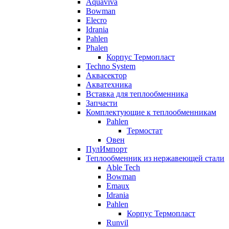
Aquaviva
Bowman
Elecro
Idrania
Pahlen
Phalen
Корпус Термопласт
Techno System
Аквасектор
Акватехника
Вставка для теплообменника
Запчасти
Комплектующие к теплообменникам
Pahlen
Термостат
Овен
ПулИмпорт
Теплообменник из нержавеющей стали
Able Tech
Bowman
Emaux
Idrania
Pahlen
Корпус Термопласт
Runvil