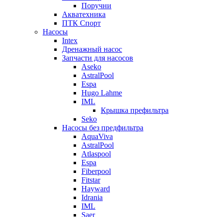
Поручни
Акватехника
ПТК Спорт
Насосы
Intex
Дренажный насос
Запчасти для насосов
Aseko
AstralPool
Espa
Hugo Lahme
IML
Крышка префильтра
Seko
Насосы без предфильтра
AquaViva
AstralPool
Atlaspool
Espa
Fiberpool
Fitstar
Hayward
Idrania
IML
Saer