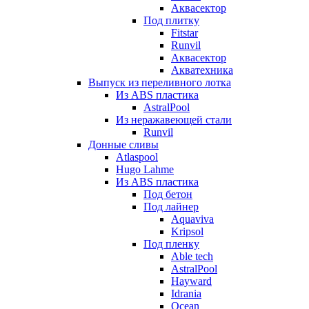
Аквасектор
Под плитку
Fitstar
Runvil
Аквасектор
Акватехника
Выпуск из переливного лотка
Из ABS пластика
AstralPool
Из неражавеющей стали
Runvil
Донные сливы
Atlaspool
Hugo Lahme
Из ABS пластика
Под бетон
Под лайнер
Aquaviva
Kripsol
Под пленку
Able tech
AstralPool
Hayward
Idrania
Ocean