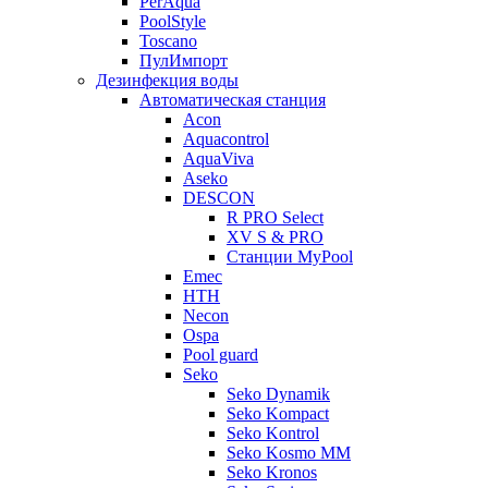
PerAqua
PoolStyle
Toscano
ПулИмпорт
Дезинфекция воды
Автоматическая станция
Acon
Aquacontrol
AquaViva
Aseko
DESCON
R PRO Select
XV S & PRO
Станции MyPool
Emec
HTH
Necon
Ospa
Pool guard
Seko
Seko Dynamik
Seko Kompact
Seko Kontrol
Seko Kosmo MM
Seko Kronos