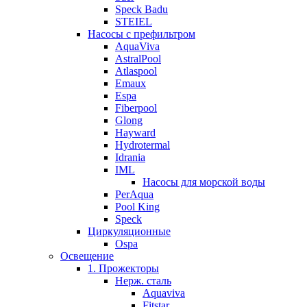
Speck Badu
STEIEL
Насосы с префильтром
AquaViva
AstralPool
Atlaspool
Emaux
Espa
Fiberpool
Glong
Hayward
Hydrotermal
Idrania
IML
Насосы для морской воды
PerAqua
Pool King
Speck
Циркуляционные
Ospa
Освещение
1. Прожекторы
Нерж. сталь
Aquaviva
Fitstar