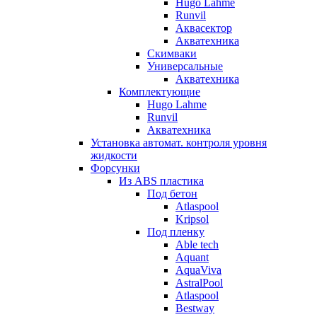
Hugo Lahme
Runvil
Аквасектор
Акватехника
Скимваки
Универсальные
Акватехника
Комплектующие
Hugo Lahme
Runvil
Акватехника
Установка автомат. контроля уровня
жидкости
Форсунки
Из ABS пластика
Под бетон
Atlaspool
Kripsol
Под пленку
Able tech
Aquant
AquaViva
AstralPool
Atlaspool
Bestway