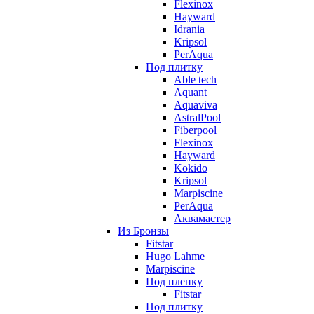
Flexinox
Hayward
Idrania
Kripsol
PerAqua
Под плитку
Able tech
Aquant
Aquaviva
AstralPool
Fiberpool
Flexinox
Hayward
Kokido
Kripsol
Marpiscine
PerAqua
Аквамастер
Из Бронзы
Fitstar
Hugo Lahme
Marpiscine
Под пленку
Fitstar
Под плитку