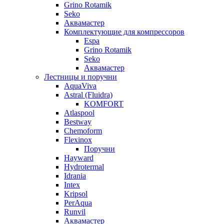
Grino Rotamik
Seko
Аквамастер
Комплектующие для компрессоров
Espa
Grino Rotamik
Seko
Аквамастер
Лестницы и поручни
AquaViva
Astral (Fluidra)
KOMFORT
Atlaspool
Bestway
Chemoform
Flexinox
Поручни
Hayward
Hydrotermal
Idrania
Intex
Kripsol
PerAqua
Runvil
Аквамастер