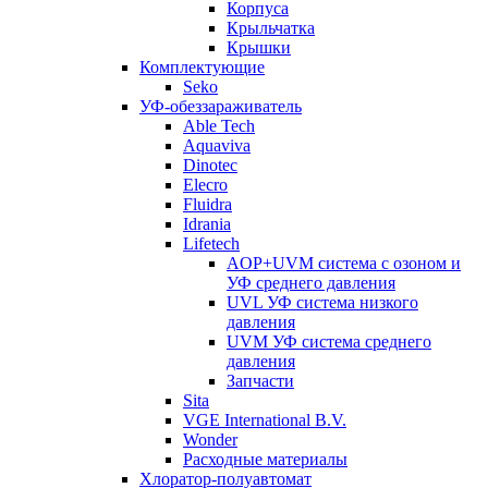
Корпуcа
Крыльчатка
Крышки
Комплектующие
Seko
УФ-обеззараживатель
Able Tech
Aquaviva
Dinotec
Elecro
Fluidra
Idrania
Lifetech
AOP+UVM система с озоном и
УФ среднего давления
UVL УФ система низкого
давления
UVM УФ система среднего
давления
Запчасти
Sita
VGE International B.V.
Wonder
Расходные материалы
Хлоратор-полуавтомат