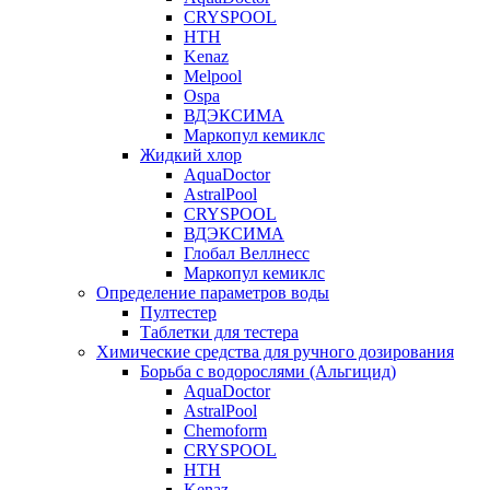
CRYSPOOL
HTH
Kenaz
Melpool
Ospa
ВДЭКСИМА
Маркопул кемиклс
Жидкий хлор
AquaDoctor
AstralPool
CRYSPOOL
ВДЭКСИМА
Глобал Веллнесс
Маркопул кемиклс
Определение параметров воды
Пултестер
Таблетки для тестера
Химические средства для ручного дозирования
Борьба с водорослями (Альгицид)
AquaDoctor
AstralPool
Chemoform
CRYSPOOL
HTH
Kenaz