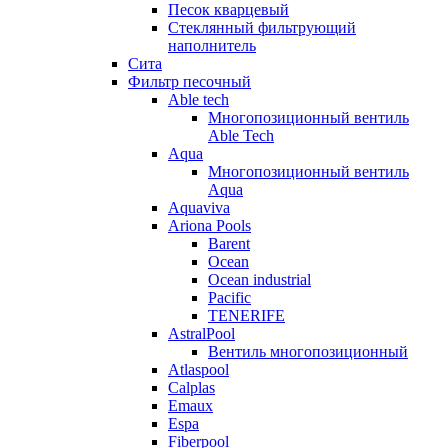
Песок кварцевый
Стеклянный фильтрующий
наполнитель
Сита
Фильтр песочный
Able tech
Многопозиционный вентиль
Able Tech
Aqua
Многопозиционный вентиль
Aqua
Aquaviva
Ariona Pools
Barent
Ocean
Ocean industrial
Pacific
TENERIFE
AstralPool
Вентиль многопозиционный
Atlaspool
Calplas
Emaux
Espa
Fiberpool