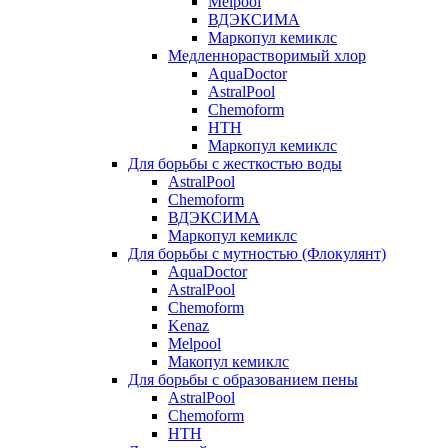
Melpool
ВДЭКСИМА
Маркопул кемиклс
Медленнорастворимый хлор
AquaDoctor
AstralPool
Chemoform
HTH
Маркопул кемиклс
Для борьбы с жесткостью воды
AstralPool
Chemoform
ВДЭКСИМА
Маркопул кемиклс
Для борьбы с мутностью (Флокулянт)
AquaDoctor
AstralPool
Chemoform
Kenaz
Melpool
Макопул кемиклс
Для борьбы с образованием пены
AstralPool
Chemoform
HTH