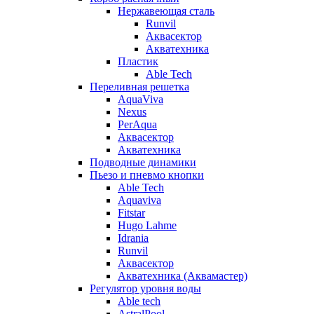
Нержавеющая сталь
Runvil
Аквасектор
Акватехника
Пластик
Able Tech
Переливная решетка
AquaViva
Nexus
PerAqua
Аквасектор
Акватехника
Подводные динамики
Пьезо и пневмо кнопки
Able Tech
Aquaviva
Fitstar
Hugo Lahme
Idrania
Runvil
Аквасектор
Акватехника (Аквамастер)
Регулятор уровня воды
Able tech
AstralPool