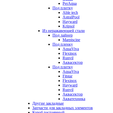
PerAqua
Под плитку
Able tech
AstralPool
Hayward
Kripsol
Из неражавеющей стали
Под лайнер
Marpiscine
Под пленку
AquaViva
Flexinox
Runvil
Аквасектор
Под плитку
AquaViva
Fitstar
Flexinox
Hayward
Runvil
Аквасектор
Акватехника
Другие закладные
Запчасти для закладных элементов
Короб распаячный