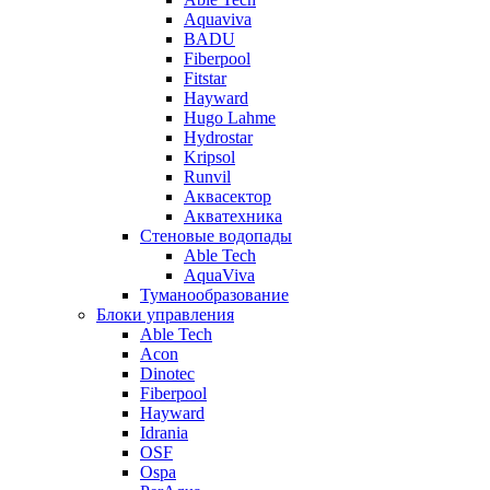
Aquaviva
BADU
Fiberpool
Fitstar
Hayward
Hugo Lahme
Hydrostar
Kripsol
Runvil
Аквасектор
Акватехника
Стеновые водопады
Able Tech
AquaViva
Туманообразование
Блоки управления
Able Tech
Acon
Dinotec
Fiberpool
Hayward
Idrania
OSF
Ospa