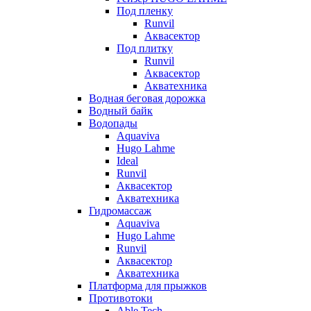
Под пленку
Runvil
Аквасектор
Под плитку
Runvil
Аквасектор
Акватехника
Водная беговая дорожка
Водный байк
Водопады
Aquaviva
Hugo Lahme
Ideal
Runvil
Аквасектор
Акватехника
Гидромассаж
Aquaviva
Hugo Lahme
Runvil
Аквасектор
Акватехника
Платформа для прыжков
Противотоки
Able Tech