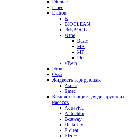
Dinotec
Emec
Etatron
B
BIOCLEAN
eMyPOOL
eOne
Basic
MA
MF
Plus
eTwin
Idrania
Ospa
Жидкость тарирующая
Aseko
Emec
Комплектующие для дозирующих
насосов
Aquaviva
Autochlor
Bestway
Delta UV
E-clear
Elecro