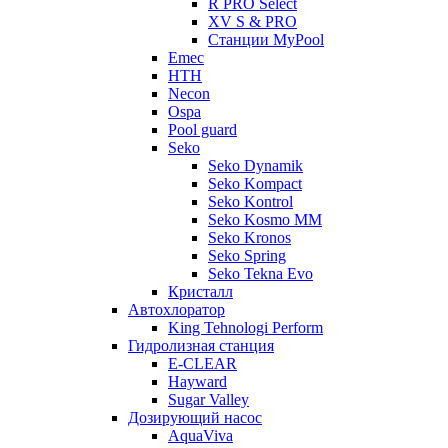
R PRO Select
XV S & PRO
Станции MyPool
Emec
HTH
Necon
Ospa
Pool guard
Seko
Seko Dynamik
Seko Kompact
Seko Kontrol
Seko Kosmo MM
Seko Kronos
Seko Spring
Seko Tekna Evo
Кристалл
Автохлоратор
King Tehnologi Perform
Гидролизная станция
E-CLEAR
Hayward
Sugar Valley
Дозирующий насос
AquaViva