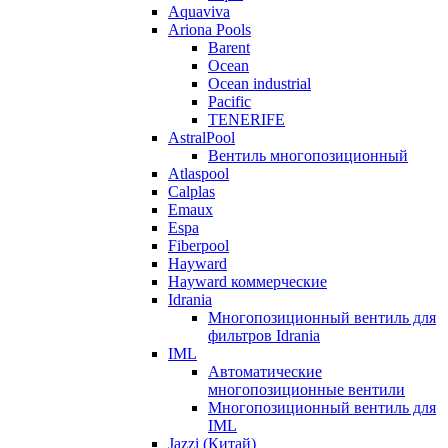
Aquaviva
Ariona Pools
Barent
Ocean
Ocean industrial
Pacific
TENERIFE
AstralPool
Вентиль многопозиционный
Atlaspool
Calplas
Emaux
Espa
Fiberpool
Hayward
Hayward коммерческие
Idrania
Многопозиционный вентиль для
фильтров Idrania
IML
Автоматические
многопозиционные вентили
Многопозиционный вентиль для
IML
Jazzi (Китай)