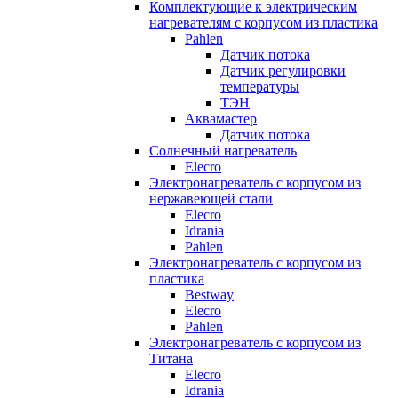
Комплектующие к электрическим
нагревателям с корпусом из пластика
Pahlen
Датчик потока
Датчик регулировки
температуры
ТЭН
Аквамастер
Датчик потока
Солнечный нагреватель
Elecro
Электронагреватель с корпусом из
нержавеющей стали
Elecro
Idrania
Pahlen
Электронагреватель с корпусом из
пластика
Bestway
Elecro
Pahlen
Электронагреватель с корпусом из
Титана
Elecro
Idrania