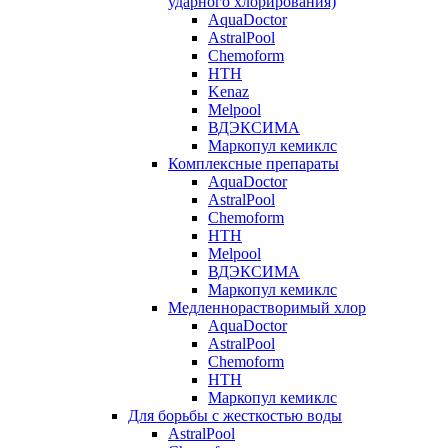
ударного хлорирования)
AquaDoctor
AstralPool
Chemoform
HTH
Kenaz
Melpool
ВДЭКСИМА
Маркопул кемиклс
Комплексные препараты
AquaDoctor
AstralPool
Chemoform
HTH
Melpool
ВДЭКСИМА
Маркопул кемиклс
Медленнорастворимый хлор
AquaDoctor
AstralPool
Chemoform
HTH
Маркопул кемиклс
Для борьбы с жесткостью воды
AstralPool