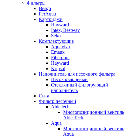
Фильтры
Besgo
PerAqua
Картриджи
Hayward
Intex, Bestway
Seko
Комплектующие
Aquaviva
Emaux
Fiberpool
Hayward
Kripsol
Наполнитель для песочного фильтра
Песок кварцевый
Стеклянный фильтрующий
наполнитель
Сита
Фильтр песочный
Able tech
Многопозиционный вентиль
Able Tech
Aqua
Многопозиционный вентиль
Aqua