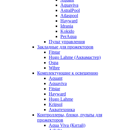
Aquaviva
AstralPool
Atlaspool
Hayward
Idrania
Kokido
PerAqua
Пульт управления
Закладные для прожекторов
Fitstar
Hugo Lahme (Аквамастер)
Ospa
Wibre
Комплектующие к освещению
Aquant
Aquaviva
Fitstar
Hayward
Hugo Lahme
Kripsol
Акватехника
Контроллеры, блоки, пульты для
прожекторов
Aqua Viva (Китай)