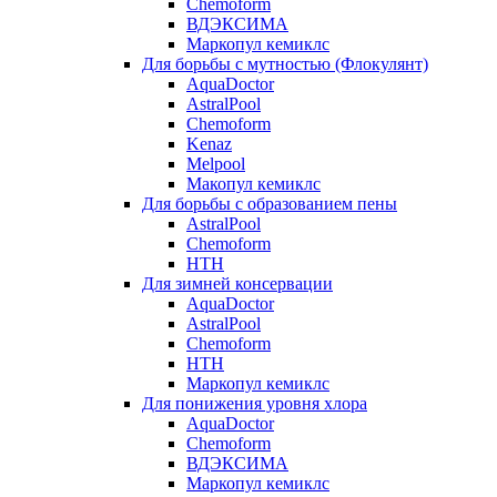
Chemoform
ВДЭКСИМА
Маркопул кемиклс
Для борьбы с мутностью (Флокулянт)
AquaDoctor
AstralPool
Chemoform
Kenaz
Melpool
Макопул кемиклс
Для борьбы с образованием пены
AstralPool
Chemoform
HTH
Для зимней консервации
AquaDoctor
AstralPool
Chemoform
HTH
Маркопул кемиклс
Для понижения уровня хлора
AquaDoctor
Chemoform
ВДЭКСИМА
Маркопул кемиклс