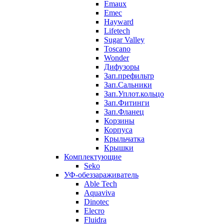
Emaux
Emec
Hayward
Lifetech
Sugar Valley
Toscano
Wonder
Дифузоры
Зап.префильтр
Зап.Сальники
Зап.Уплот.кольцо
Зап.Фитинги
Зап.Фланец
Корзины
Корпуcа
Крыльчатка
Крышки
Комплектующие
Seko
УФ-обеззараживатель
Able Tech
Aquaviva
Dinotec
Elecro
Fluidra