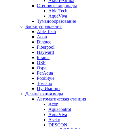
Акватехника
Стеновые водопады
Able Tech
AquaViva
Туманообразование
Блоки управления
Able Tech
Acon
Dinotec
Fiberpool
Hayward
Idrania
OSF
Ospa
PerAqua
PoolStyle
Toscano
ПулИмпорт
Дезинфекция воды
Автоматическая станция
Acon
Aquacontrol
AquaViva
Aseko
DESCON