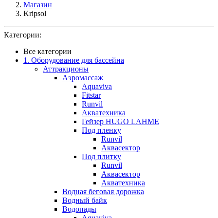
Магазин
Kripsol
Категории:
Все категории
1. Оборудование для бассейна
Аттракционы
Аэромассаж
Aquaviva
Fitstar
Runvil
Акватехника
Гейзер HUGO LAHME
Под пленку
Runvil
Аквасектор
Под плитку
Runvil
Аквасектор
Акватехника
Водная беговая дорожка
Водный байк
Водопады
Aquaviva