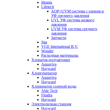
Idrania
Lifetech
AOP+UVM система с озоном и
УФ среднего давления
UVL УФ система низкого
давления
UVM УФ система среднего
давления
Запчасти
Sita
VGE International B.V.
Wonder
Расходные материалы
Хлоратор-полуавтомат
Aquaviva
Hayward
Хлоргенератор
Aquaviva
Hayward
Хлоринатор соленой воды
Able Tech
Fluidra
Hayward
Электролизная станция
Hayward