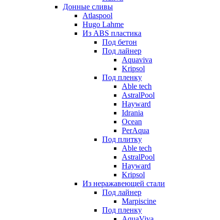
Донные сливы
Atlaspool
Hugo Lahme
Из ABS пластика
Под бетон
Под лайнер
Aquaviva
Kripsol
Под пленку
Able tech
AstralPool
Hayward
Idrania
Ocean
PerAqua
Под плитку
Able tech
AstralPool
Hayward
Kripsol
Из неражавеющей стали
Под лайнер
Marpiscine
Под пленку
AquaViva