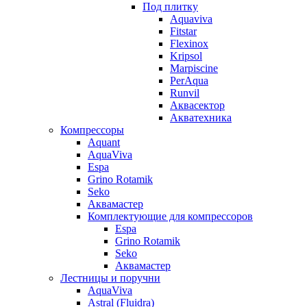
Под плитку
Aquaviva
Fitstar
Flexinox
Kripsol
Marpiscine
PerAqua
Runvil
Аквасектор
Акватехника
Компрессоры
Aquant
AquaViva
Espa
Grino Rotamik
Seko
Аквамастер
Комплектующие для компрессоров
Espa
Grino Rotamik
Seko
Аквамастер
Лестницы и поручни
AquaViva
Astral (Fluidra)