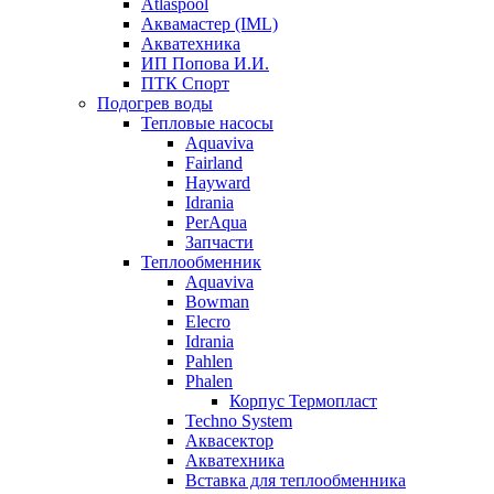
Atlaspool
Аквамастер (IML)
Акватехника
ИП Попова И.И.
ПТК Спорт
Подогрев воды
Тепловые насосы
Aquaviva
Fairland
Hayward
Idrania
PerAqua
Запчасти
Теплообменник
Aquaviva
Bowman
Elecro
Idrania
Pahlen
Phalen
Корпус Термопласт
Techno System
Аквасектор
Акватехника
Вставка для теплообменника