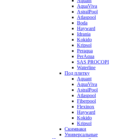
Aquant
AquaViva
AstralPool
Atlaspool
Boda
Hayward
Idrania
Kokido
Kripsol
Peraqua
PerAqua
SAS PROCOPI
Waterline
Под плитку
Aquant
AquaViva
AstralPool
Atlaspool
Fiberpool
Flexinox
Hayward
Kokido
Kripsol
Скимваки
Универсальные