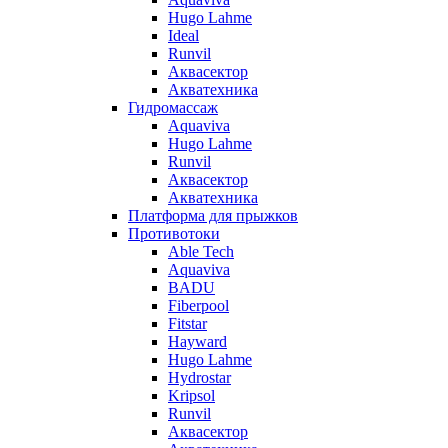
Hugo Lahme
Ideal
Runvil
Аквасектор
Акватехника
Гидромассаж
Aquaviva
Hugo Lahme
Runvil
Аквасектор
Акватехника
Платформа для прыжков
Противотоки
Able Tech
Aquaviva
BADU
Fiberpool
Fitstar
Hayward
Hugo Lahme
Hydrostar
Kripsol
Runvil
Аквасектор