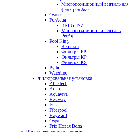
Многопозиционный вентиль для
фильтров Jazzi
Osmos
PerAqua
BREGENZ
Многопозиционный вентиль
PerAqua
Pool King
Вентили
Фильтры FB
Фильтры КP
Фильтры КS
Python
Waterline
Фильтровальная установка
Able tech
Aqua
Aquaviva
Bestway
Espa
Fiberpool
Hayward
Ospa
Prio Новая Вода
Щит управления бассейном