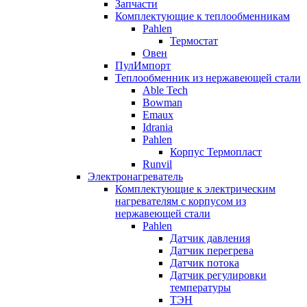
Запчасти
Комплектующие к теплообменникам
Pahlen
Термостат
Овен
ПулИмпорт
Теплообменник из нержавеющей стали
Able Tech
Bowman
Emaux
Idrania
Pahlen
Корпус Термопласт
Runvil
Электронагреватель
Комплектующие к электрическим
нагревателям с корпусом из
нержавеющей стали
Pahlen
Датчик давления
Датчик перегрева
Датчик потока
Датчик регулировки
температуры
ТЭН