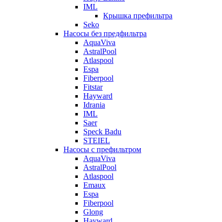
IML
Крышка префильтра
Seko
Насосы без предфильтра
AquaViva
AstralPool
Atlaspool
Espa
Fiberpool
Fitstar
Hayward
Idrania
IML
Saer
Speck Badu
STEIEL
Насосы с префильтром
AquaViva
AstralPool
Atlaspool
Emaux
Espa
Fiberpool
Glong
Hayward