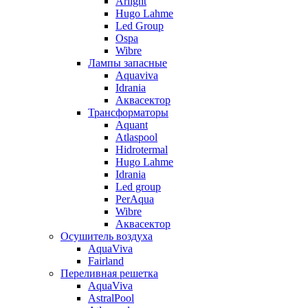
Arlight
Hugo Lahme
Led Group
Ospa
Wibre
Лампы запасные
Aquaviva
Idrania
Аквасектор
Трансформаторы
Aquant
Atlaspool
Hidrotermal
Hugo Lahme
Idrania
Led group
PerAqua
Wibre
Аквасектор
Осушитель воздуха
AquaViva
Fairland
Переливная решетка
AquaViva
AstralPool