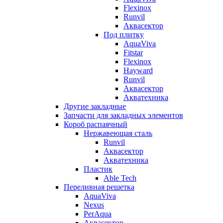
Flexinox
Runvil
Аквасектор
Под плитку
AquaViva
Fitstar
Flexinox
Hayward
Runvil
Аквасектор
Акватехника
Другие закладные
Запчасти для закладных элементов
Короб распаячный
Нержавеющая сталь
Runvil
Аквасектор
Акватехника
Пластик
Able Tech
Переливная решетка
AquaViva
Nexus
PerAqua
Аквасектор