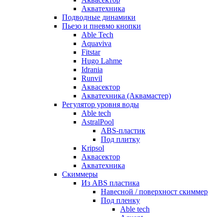
Акватехника
Подводные динамики
Пьезо и пневмо кнопки
Able Tech
Aquaviva
Fitstar
Hugo Lahme
Idrania
Runvil
Аквасектор
Акватехника (Аквамастер)
Регулятор уровня воды
Able tech
AstralPool
ABS-пластик
Под плитку
Kripsol
Аквасектор
Акватехника
Скиммеры
Из ABS пластика
Навесной / поверхност скиммер
Под пленку
Able tech