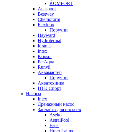
KOMFORT
Atlaspool
Bestway
Chemoform
Flexinox
Поручни
Hayward
Hydrotermal
Idrania
Intex
Kripsol
PerAqua
Runvil
Аквамастер
Поручни
Акватехника
ПТК Спорт
Насосы
Intex
Дренажный насос
Запчасти для насосов
Aseko
AstralPool
Espa
Hugo Lahme