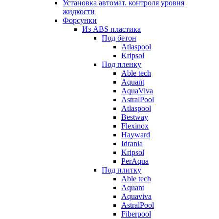
Установка автомат. контроля уровня
жидкости
Форсунки
Из ABS пластика
Под бетон
Atlaspool
Kripsol
Под пленку
Able tech
Aquant
AquaViva
AstralPool
Atlaspool
Bestway
Flexinox
Hayward
Idrania
Kripsol
PerAqua
Под плитку
Able tech
Aquant
Aquaviva
AstralPool
Fiberpool