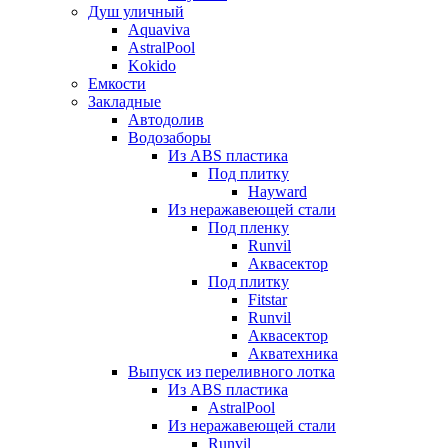
Душ уличный
Aquaviva
AstralPool
Kokido
Емкости
Закладные
Автодолив
Водозаборы
Из ABS пластика
Под плитку
Hayward
Из неражавеющей стали
Под пленку
Runvil
Аквасектор
Под плитку
Fitstar
Runvil
Аквасектор
Акватехника
Выпуск из переливного лотка
Из ABS пластика
AstralPool
Из неражавеющей стали
Runvil