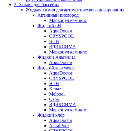
2. Химия для бассейна
Жидкая химия для автоматического дозирования
Активный кислород
Маркопул кемиклс
Жидкий pH
AquaDoctor
CRYSPOOL
HTH
ВДЭКСИМА
Маркопул кемиклс
Жидкий Альгицид
AquaDoctor
Жидкий коагулянт
AquaDoctor
CRYSPOOL
HTH
Kenaz
Melpool
Ospa
ВДЭКСИМА
Маркопул кемиклс
Жидкий хлор
AquaDoctor
AstralPool
CRYSPOOL