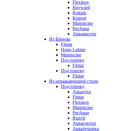
Flexinox
Hayward
Kokido
Kripsol
Marpiscine
PerAqua
Аквамастер
Из Бронзы
Fitstar
Hugo Lahme
Marpiscine
Под пленку
Fitstar
Под плитку
Fitstar
Из неражавеющей стали
Под пленку
Aquaviva
Fitstar
Flexinox
Marpiscine
PerAqua
Runvil
Аквасектор
Акватехника