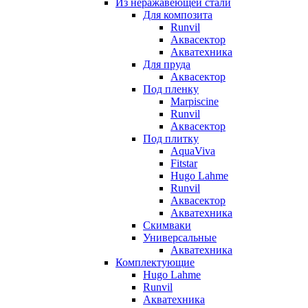
Из неражавеющей стали
Для композита
Runvil
Аквасектор
Акватехника
Для пруда
Аквасектор
Под пленку
Marpiscine
Runvil
Аквасектор
Под плитку
AquaViva
Fitstar
Hugo Lahme
Runvil
Аквасектор
Акватехника
Скимваки
Универсальные
Акватехника
Комплектующие
Hugo Lahme
Runvil
Акватехника