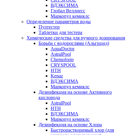
ВДЭКСИМА
Глобал Веллнесс
Маркопул кемиклс
Определение параметров воды
Пултестер
Таблетки для тестера
Химические средства для ручного дозирования
Борьба с водорослями (Альгицид)
AquaDoctor
AstralPool
Chemoform
CRYSPOOL
HTH
Kenaz
ВДЭКСИМА
Маркопул кемиклс
Дезинфекция на основе Активного
кислорода
AstralPool
HTH
ВДЭКСИМА
Маркопул кемиклс
Дезинфекция на основе Хлора
Быстрорастворимый хлор (для