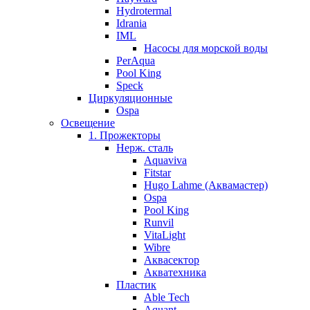
Hydrotermal
Idrania
IML
Насосы для морской воды
PerAqua
Pool King
Speck
Циркуляционные
Ospa
Освещение
1. Прожекторы
Нерж. сталь
Aquaviva
Fitstar
Hugo Lahme (Аквамастер)
Ospa
Pool King
Runvil
VitaLight
Wibre
Аквасектор
Акватехника
Пластик
Able Tech
Aquant