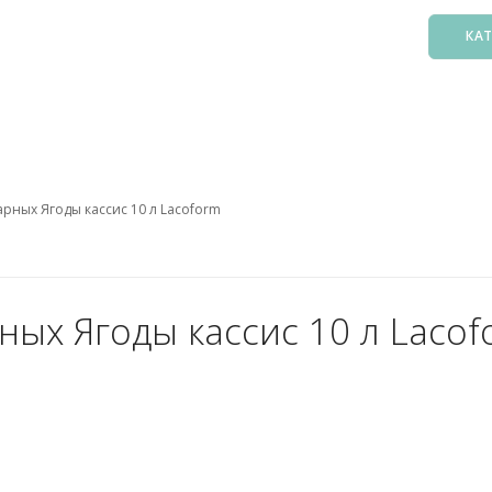
КА
Басс
Фил
Зак
арных Ягоды кассис 10 л Lacoform
Нас
Подо
Лест
Осв
ных Ягоды кассис 10 л Laco
Атт
Аксе
Пыл
Защ
5. О