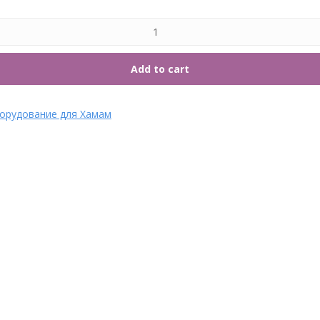
7. Т
Add to cart
орудование для Хамам
Аромат для парных
Аромат для парных
Апельсин 3 л Lacoform
Марокканская маракуя 3 л
Категории: Ароматы,
Lacoform
Оборудование для Хамам
-->
Категории: Ароматы,
88
₽
Оборудование для Хамам
-->
100
₽
КУПИТЬ