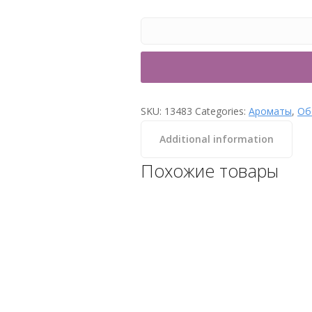
SKU:
13483
Categories:
Ароматы
,
Об
Additional information
Похожие товары
Аромат для парных
Меранское яблоко 250 мл
Lacoform
Категории: Ароматы,
Оборудование для Хамам
-->
20
₽