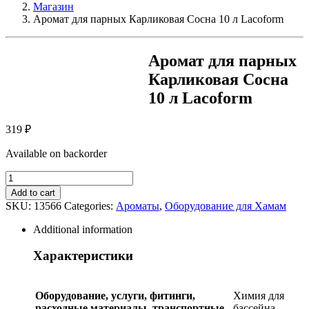
Магазин
Аромат для парных Карликовая Сосна 10 л Lacoform
Аромат для парных
Карликовая Сосна
10 л Lacoform
319
₽
Available on backorder
Аромат
для
Add to cart
парных
SKU:
13566
Categories:
Ароматы
,
Оборудование для Хамам
Карликовая
Сосна
Additional information
10
л
Характеристики
Lacoform
quantity
Оборудование, услуги, фитинги,
Химия для
расходные материалы, транспортные
бассейна