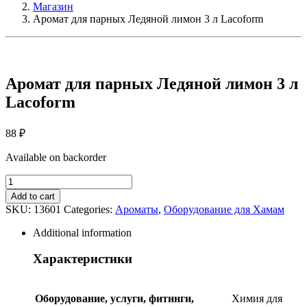
Магазин
Аромат для парных Ледяной лимон 3 л Lacoform
Аромат для парных Ледяной лимон 3 л
Lacoform
88
₽
Available on backorder
Аромат
для
Add to cart
парных
SKU:
13601
Categories:
Ароматы
,
Оборудование для Хамам
Ледяной
лимон
Additional information
3
л
Характеристики
Lacoform
quantity
Оборудование, услуги, фитинги,
Химия для