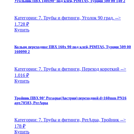
Угольник ПВХ 140х90° под клей, PIMTAS, Турция 500 00 140 2
Категории: 7. Трубы и фитинги, Уголок 90 град.
-->
1.728
₽
Купить
Кольцо переходное ПВХ 160х 90 под клей, PIMTAS, Турция 509 00
160090 2
Категории: 7. Трубы и фитинги, Переход короткий
-->
1.016
₽
Купить
Тройник ПВХ 90° Peraqua(Австрия) переходной d=160mm PN16
арт.70583, PerAqua
Категории: 7. Трубы и фитинги, PerAqua, Тройник
-->
178
₽
Купить