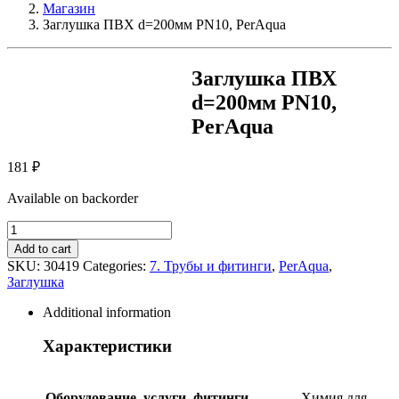
Магазин
Заглушка ПВХ d=200мм PN10, PerAqua
Заглушка ПВХ
d=200мм PN10,
PerAqua
181
₽
Available on backorder
Заглушка
ПВХ
Add to cart
d=200мм
SKU:
30419
Categories:
7. Трубы и фитинги
,
PerAqua
,
PN10,
Заглушка
PerAqua
quantity
Additional information
Характеристики
Оборудование, услуги, фитинги,
Химия для