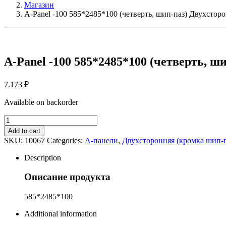
Магазин
A-Panel -100 585*2485*100 (четверть, шип-паз) Двухстор
A-Panel -100 585*2485*100 (четверть, ш
7.173
₽
Available on backorder
A-
Panel
Add to cart
-100
SKU:
10067
Categories:
А-панели
,
Двухсторонняя (кромка шип-п
585*2485*100
(четверть,
Description
шип-
паз)
Описание продукта
Двухсторонняя
quantity
585*2485*100
Additional information