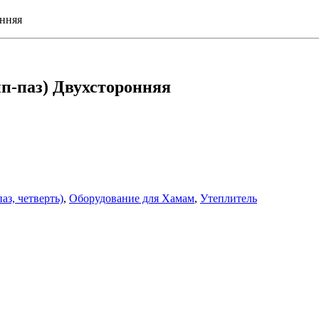
онняя
ип-паз) Двухсторонняя
аз, четверть)
,
Оборудование для Хамам
,
Утеплитель