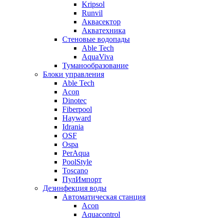
Kripsol
Runvil
Аквасектор
Акватехника
Стеновые водопады
Able Tech
AquaViva
Туманообразование
Блоки управления
Able Tech
Acon
Dinotec
Fiberpool
Hayward
Idrania
OSF
Ospa
PerAqua
PoolStyle
Toscano
ПулИмпорт
Дезинфекция воды
Автоматическая станция
Acon
Aquacontrol