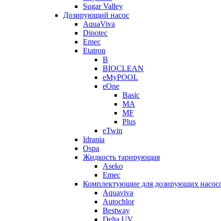
Sugar Valley
Дозирующий насос
AquaViva
Dinotec
Emec
Etatron
B
BIOCLEAN
eMyPOOL
eOne
Basic
MA
MF
Plus
eTwin
Idrania
Ospa
Жидкость тарирующая
Aseko
Emec
Комплектующие для дозирующих насос
Aquaviva
Autochlor
Bestway
Delta UV