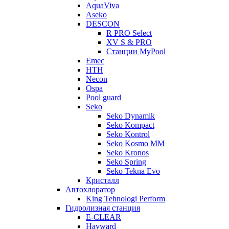
AquaViva
Aseko
DESCON
R PRO Select
XV S & PRO
Станции MyPool
Emec
HTH
Necon
Ospa
Pool guard
Seko
Seko Dynamik
Seko Kompact
Seko Kontrol
Seko Kosmo MM
Seko Kronos
Seko Spring
Seko Tekna Evo
Кристалл
Автохлоратор
King Tehnologi Perform
Гидролизная станция
E-CLEAR
Hayward