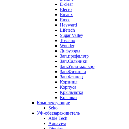
E-clear
Elecro
Emaux
Emec
Hayward
Lifetech
Sugar Valley
Toscano
Wonder
Дифузоры
Зап.префильтр
Зап.Сальники
Зап.Уплот.кольцо
Зап.Фитинги
Зап.Фланец
Корзины
Корпуcа
Крыльчатка
Крышки
Комплектующие
Seko
УФ-обеззараживатель
Able Tech
Aquaviva
Dinotec