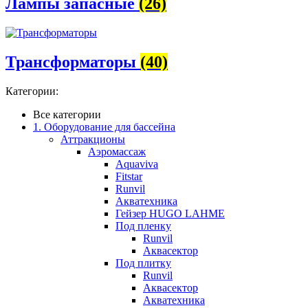
Лампы запасные
(26)
Трансформаторы
(40)
Категории:
Все категории
1. Оборудование для бассейна
Аттракционы
Аэромассаж
Aquaviva
Fitstar
Runvil
Акватехника
Гейзер HUGO LAHME
Под пленку
Runvil
Аквасектор
Под плитку
Runvil
Аквасектор
Акватехника