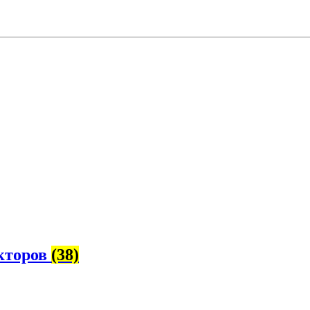
екторов
(38)