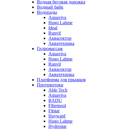
Водная беговая дорожка
Водный байк
Водопады
Aquaviva
Hugo Lahme
Ideal
Runvil
Аквасектор
Акватехника
Гидромассаж
Aquaviva
Hugo Lahme
Runvil
Аквасектор
Акватехника
Платформа для прыжков
Противотоки
Able Tech
Aquaviva
BADU
Fiberpool
Fitstar
Hayward
Hugo Lahme
Hydrostar