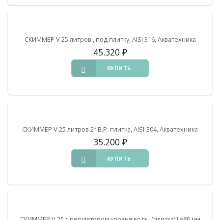
СКИММЕР V 25 литров , под плитку, AISI 316, Акватехника
45.320
₽
КУПИТЬ
СКИММЕР V 25 литров 2″ В.Р. плитка, AISI-304, Акватехника
35.200
₽
КУПИТЬ
СКИММЕР V 25 с регулятором уровня воды (плитка) L=80 мм