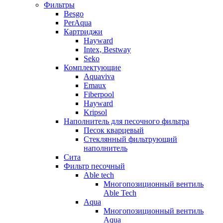
Фильтры
Besgo
PerAqua
Картриджи
Hayward
Intex, Bestway
Seko
Комплектующие
Aquaviva
Emaux
Fiberpool
Hayward
Kripsol
Наполнитель для песочного фильтра
Песок кварцевый
Стеклянный фильтрующий
наполнитель
Сита
Фильтр песочный
Able tech
Многопозиционный вентиль
Able Tech
Aqua
Многопозиционный вентиль
Aqua