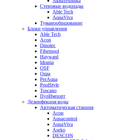
Акватехника
Стеновые водопады
Able Tech
AquaViva
Туманообразование
Блоки управления
Able Tech
Acon
Dinotec
Fiberpool
Hayward
Idrania
OSF
Ospa
PerAqua
PoolStyle
Toscano
ПулИмпорт
Дезинфекция воды
Автоматическая станция
Acon
Aquacontrol
AquaViva
Aseko
DESCON