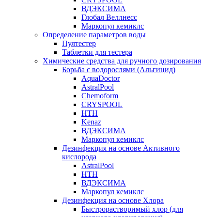
ВДЭКСИМА
Глобал Веллнесс
Маркопул кемиклс
Определение параметров воды
Пултестер
Таблетки для тестера
Химические средства для ручного дозирования
Борьба с водорослями (Альгицид)
AquaDoctor
AstralPool
Chemoform
CRYSPOOL
HTH
Kenaz
ВДЭКСИМА
Маркопул кемиклс
Дезинфекция на основе Активного
кислорода
AstralPool
HTH
ВДЭКСИМА
Маркопул кемиклс
Дезинфекция на основе Хлора
Быстрорастворимый хлор (для