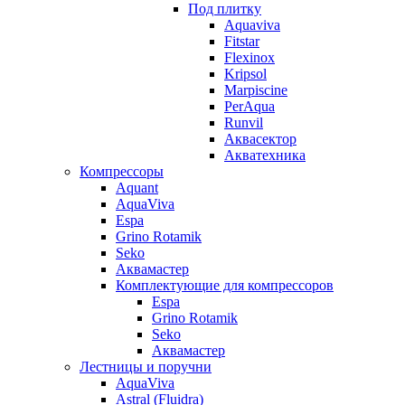
Под плитку
Aquaviva
Fitstar
Flexinox
Kripsol
Marpiscine
PerAqua
Runvil
Аквасектор
Акватехника
Компрессоры
Aquant
AquaViva
Espa
Grino Rotamik
Seko
Аквамастер
Комплектующие для компрессоров
Espa
Grino Rotamik
Seko
Аквамастер
Лестницы и поручни
AquaViva
Astral (Fluidra)