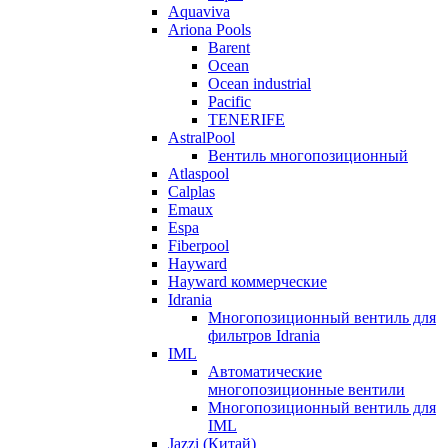
Aquaviva
Ariona Pools
Barent
Ocean
Ocean industrial
Pacific
TENERIFE
AstralPool
Вентиль многопозиционный
Atlaspool
Calplas
Emaux
Espa
Fiberpool
Hayward
Hayward коммерческие
Idrania
Многопозиционный вентиль для
фильтров Idrania
IML
Автоматические
многопозиционные вентили
Многопозиционный вентиль для
IML
Jazzi (Китай)