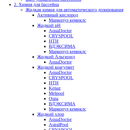
2. Химия для бассейна
Жидкая химия для автоматического дозирования
Активный кислород
Маркопул кемиклс
Жидкий pH
AquaDoctor
CRYSPOOL
HTH
ВДЭКСИМА
Маркопул кемиклс
Жидкий Альгицид
AquaDoctor
Жидкий коагулянт
AquaDoctor
CRYSPOOL
HTH
Kenaz
Melpool
Ospa
ВДЭКСИМА
Маркопул кемиклс
Жидкий хлор
AquaDoctor
AstralPool
CRYSPOOL