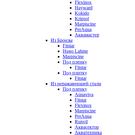
Flexinox
Hayward
Kokido
Kripsol
Marpiscine
PerAqua
Аквамастер
Из Бронзы
Fitstar
Hugo Lahme
Marpiscine
Под пленку
Fitstar
Под плитку
Fitstar
Из неражавеющей стали
Под пленку
Aquaviva
Fitstar
Flexinox
Marpiscine
PerAqua
Runvil
Аквасектор
Акватехника