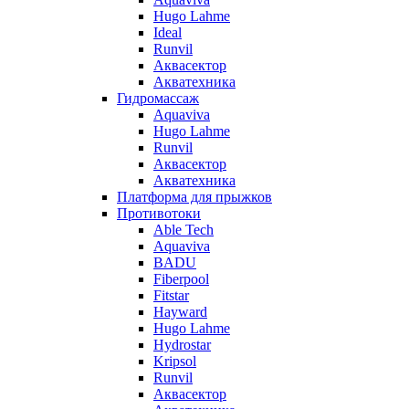
Hugo Lahme
Ideal
Runvil
Аквасектор
Акватехника
Гидромассаж
Aquaviva
Hugo Lahme
Runvil
Аквасектор
Акватехника
Платформа для прыжков
Противотоки
Able Tech
Aquaviva
BADU
Fiberpool
Fitstar
Hayward
Hugo Lahme
Hydrostar
Kripsol
Runvil
Аквасектор