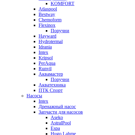
KOMFORT
Atlaspool
Bestway
Chemoform
Flexinox
Поручни
Hayward
Hydrotermal
Idrania
Intex
Kripsol
PerAqua
Runvil
Аквамастер
Поручни
Акватехника
ПТК Спорт
Насосы
Intex
Дренажный насос
Запчасти для насосов
Aseko
AstralPool
Espa
Hugo Lahme