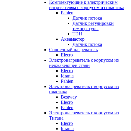
Комплектующие к электрическим
нагревателям с корпусом из пластика
Pahlen
Датчик потока
Датчик регулировки
температуры
ТЭН
Аквамастер
Датчик потока
Солнечный нагреватель
Elecro
Электронагреватель с корпусом из
нержавеющей стали
Elecro
Idrania
Pahlen
Электронагреватель с корпусом из
пластика
Bestway
Elecro
Pahlen
Электронагреватель с корпусом из
Титана
Elecro
Idrania