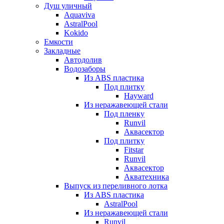
Душ уличный
Aquaviva
AstralPool
Kokido
Емкости
Закладные
Автодолив
Водозаборы
Из ABS пластика
Под плитку
Hayward
Из неражавеющей стали
Под пленку
Runvil
Аквасектор
Под плитку
Fitstar
Runvil
Аквасектор
Акватехника
Выпуск из переливного лотка
Из ABS пластика
AstralPool
Из неражавеющей стали
Runvil