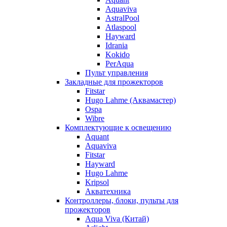
Aquaviva
AstralPool
Atlaspool
Hayward
Idrania
Kokido
PerAqua
Пульт управления
Закладные для прожекторов
Fitstar
Hugo Lahme (Аквамастер)
Ospa
Wibre
Комплектующие к освещению
Aquant
Aquaviva
Fitstar
Hayward
Hugo Lahme
Kripsol
Акватехника
Контроллеры, блоки, пульты для
прожекторов
Aqua Viva (Китай)