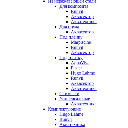
Из неражавеющей стали
Для композита
Runvil
Аквасектор
Акватехника
Для пруда
Аквасектор
Под пленку
Marpiscine
Runvil
Аквасектор
Под плитку
AquaViva
Fitstar
Hugo Lahme
Runvil
Аквасектор
Акватехника
Скимваки
Универсальные
Акватехника
Комплектующие
Hugo Lahme
Runvil
Акватехника