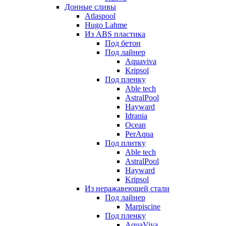
Донные сливы
Atlaspool
Hugo Lahme
Из ABS пластика
Под бетон
Под лайнер
Aquaviva
Kripsol
Под пленку
Able tech
AstralPool
Hayward
Idrania
Ocean
PerAqua
Под плитку
Able tech
AstralPool
Hayward
Kripsol
Из неражавеющей стали
Под лайнер
Marpiscine
Под пленку
AquaViva