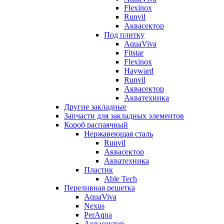
Flexinox
Runvil
Аквасектор
Под плитку
AquaViva
Fitstar
Flexinox
Hayward
Runvil
Аквасектор
Акватехника
Другие закладные
Запчасти для закладных элементов
Короб распаячный
Нержавеющая сталь
Runvil
Аквасектор
Акватехника
Пластик
Able Tech
Переливная решетка
AquaViva
Nexus
PerAqua
Аквасектор