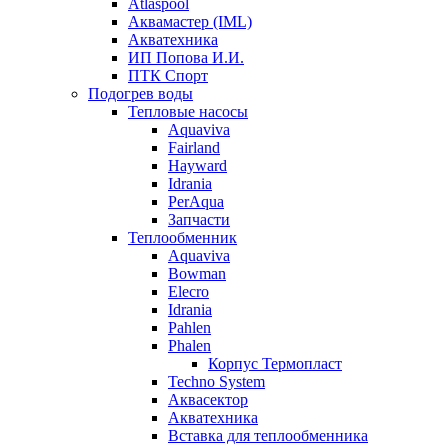
Atlaspool
Аквамастер (IML)
Акватехника
ИП Попова И.И.
ПТК Спорт
Подогрев воды
Тепловые насосы
Aquaviva
Fairland
Hayward
Idrania
PerAqua
Запчасти
Теплообменник
Aquaviva
Bowman
Elecro
Idrania
Pahlen
Phalen
Корпус Термопласт
Techno System
Аквасектор
Акватехника
Вставка для теплообменника