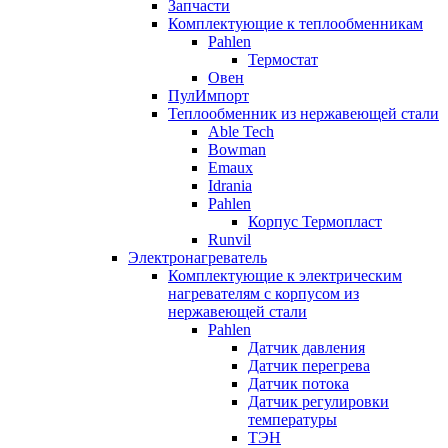
Запчасти
Комплектующие к теплообменникам
Pahlen
Термостат
Овен
ПулИмпорт
Теплообменник из нержавеющей стали
Able Tech
Bowman
Emaux
Idrania
Pahlen
Корпус Термопласт
Runvil
Электронагреватель
Комплектующие к электрическим
нагревателям с корпусом из
нержавеющей стали
Pahlen
Датчик давления
Датчик перегрева
Датчик потока
Датчик регулировки
температуры
ТЭН