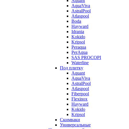
Aquant
AquaViva
AstralPool
Atlaspool
Boda
Hayward
Idrania
Kokido
Kripsol
Peraqua
PerAqua
SAS PROCOPI
Waterline
Под плитку
Aquant
AquaViva
AstralPool
Atlaspool
Fiberpool
Flexinox
Hayward
Kokido
Kripsol
Скимваки
Универсальные