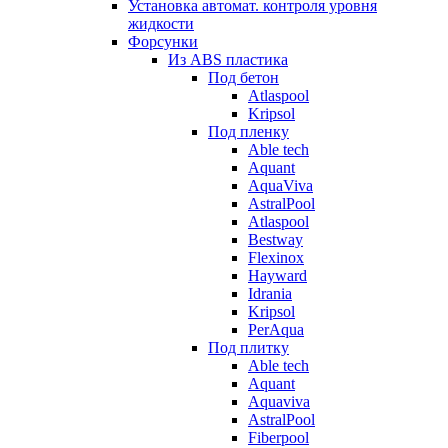
Установка автомат. контроля уровня
жидкости
Форсунки
Из ABS пластика
Под бетон
Atlaspool
Kripsol
Под пленку
Able tech
Aquant
AquaViva
AstralPool
Atlaspool
Bestway
Flexinox
Hayward
Idrania
Kripsol
PerAqua
Под плитку
Able tech
Aquant
Aquaviva
AstralPool
Fiberpool