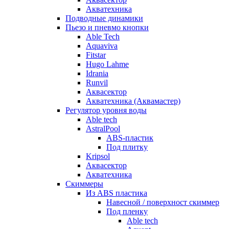
Акватехника
Подводные динамики
Пьезо и пневмо кнопки
Able Tech
Aquaviva
Fitstar
Hugo Lahme
Idrania
Runvil
Аквасектор
Акватехника (Аквамастер)
Регулятор уровня воды
Able tech
AstralPool
ABS-пластик
Под плитку
Kripsol
Аквасектор
Акватехника
Скиммеры
Из ABS пластика
Навесной / поверхност скиммер
Под пленку
Able tech