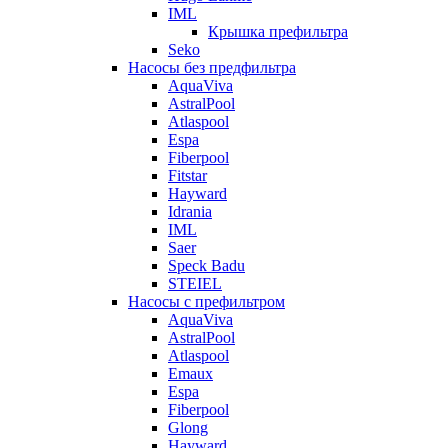
IML
Крышка префильтра
Seko
Насосы без предфильтра
AquaViva
AstralPool
Atlaspool
Espa
Fiberpool
Fitstar
Hayward
Idrania
IML
Saer
Speck Badu
STEIEL
Насосы с префильтром
AquaViva
AstralPool
Atlaspool
Emaux
Espa
Fiberpool
Glong
Hayward