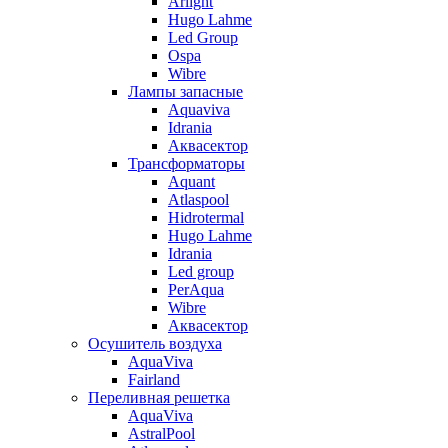
Arlight
Hugo Lahme
Led Group
Ospa
Wibre
Лампы запасные
Aquaviva
Idrania
Аквасектор
Трансформаторы
Aquant
Atlaspool
Hidrotermal
Hugo Lahme
Idrania
Led group
PerAqua
Wibre
Аквасектор
Осушитель воздуха
AquaViva
Fairland
Переливная решетка
AquaViva
AstralPool