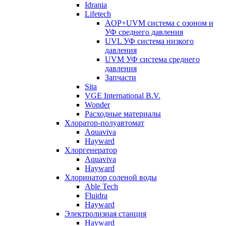
Idrania
Lifetech
AOP+UVM система с озоном и
УФ среднего давления
UVL УФ система низкого
давления
UVM УФ система среднего
давления
Запчасти
Sita
VGE International B.V.
Wonder
Расходные материалы
Хлоратор-полуавтомат
Aquaviva
Hayward
Хлоргенератор
Aquaviva
Hayward
Хлоринатор соленой воды
Able Tech
Fluidra
Hayward
Электролизная станция
Hayward