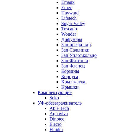
Emaux
Emec
Hayward
Lifetech
Sugar Valley
Toscano
Wonder
Дифузоры
Зап.префильтр
Зап.Сальники
Зап.Уплот.кольцо
Зап.Фитинги
Зап.Фланец
Корзины
Корпуcа
Крыльчатка
Крышки
Комплектующие
Seko
УФ-обеззараживатель
Able Tech
Aquaviva
Dinotec
Elecro
Fluidra