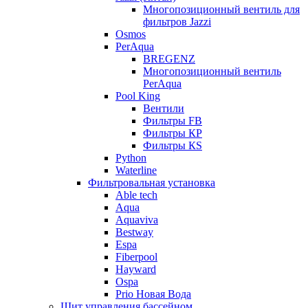
Многопозиционный вентиль для
фильтров Jazzi
Osmos
PerAqua
BREGENZ
Многопозиционный вентиль
PerAqua
Pool King
Вентили
Фильтры FB
Фильтры КP
Фильтры КS
Python
Waterline
Фильтровальная установка
Able tech
Aqua
Aquaviva
Bestway
Espa
Fiberpool
Hayward
Ospa
Prio Новая Вода
Щит управления бассейном