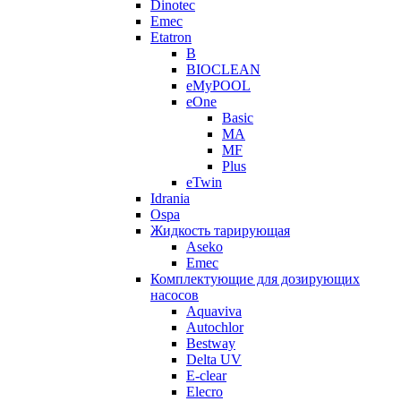
Dinotec
Emec
Etatron
B
BIOCLEAN
eMyPOOL
eOne
Basic
MA
MF
Plus
eTwin
Idrania
Ospa
Жидкость тарирующая
Aseko
Emec
Комплектующие для дозирующих
насосов
Aquaviva
Autochlor
Bestway
Delta UV
E-clear
Elecro