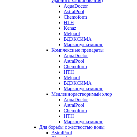
ударного хлорирования)
AquaDoctor
AstralPool
Chemoform
HTH
Kenaz
Melpool
ВДЭКСИМА
Маркопул кемиклс
Комплексные препараты
AquaDoctor
AstralPool
Chemoform
HTH
Melpool
ВДЭКСИМА
Маркопул кемиклс
Медленнорастворимый хлор
AquaDoctor
AstralPool
Chemoform
HTH
Маркопул кемиклс
Для борьбы с жесткостью воды
AstralPool