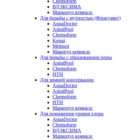
Chemoform
ВДЭКСИМА
Маркопул кемиклс
Для борьбы с мутностью (Флокулянт)
AquaDoctor
AstralPool
Chemoform
Kenaz
Melpool
Макопул кемиклс
Для борьбы с образованием пены
AstralPool
Chemoform
HTH
Для зимней консервации
AquaDoctor
AstralPool
Chemoform
HTH
Маркопул кемиклс
Для понижения уровня хлора
AquaDoctor
Chemoform
ВДЭКСИМА
Маркопул кемиклс