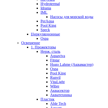
Hydrotermal
Idrania
IML
Насосы для морской воды
PerAqua
Pool King
Speck
Циркуляционные
Ospa
Освещение
1. Прожекторы
Нерж. сталь
Aquaviva
Fitstar
Hugo Lahme (Аквамастер)
Ospa
Pool King
Runvil
VitaLight
Wibre
Аквасектор
Акватехника
Пластик
Able Tech
Aquant