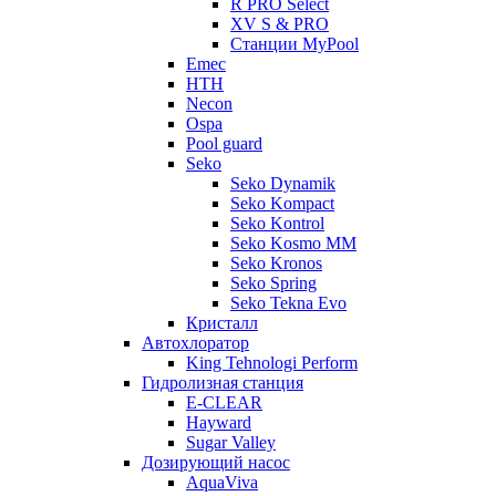
R PRO Select
XV S & PRO
Станции MyPool
Emec
HTH
Necon
Ospa
Pool guard
Seko
Seko Dynamik
Seko Kompact
Seko Kontrol
Seko Kosmo MM
Seko Kronos
Seko Spring
Seko Tekna Evo
Кристалл
Автохлоратор
King Tehnologi Perform
Гидролизная станция
E-CLEAR
Hayward
Sugar Valley
Дозирующий насос
AquaViva