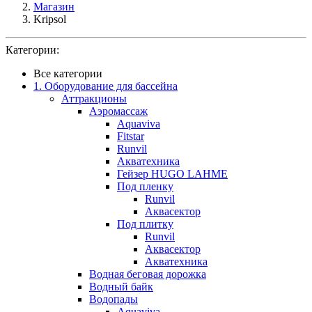
Магазин
Kripsol
Категории:
Все категории
1. Оборудование для бассейна
Аттракционы
Аэромассаж
Aquaviva
Fitstar
Runvil
Акватехника
Гейзер HUGO LAHME
Под пленку
Runvil
Аквасектор
Под плитку
Runvil
Аквасектор
Акватехника
Водная беговая дорожка
Водный байк
Водопады
Aquaviva