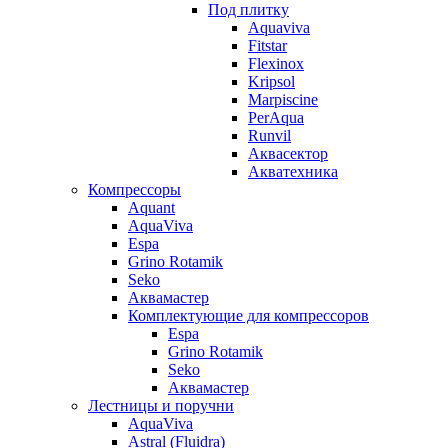
Под плитку
Aquaviva
Fitstar
Flexinox
Kripsol
Marpiscine
PerAqua
Runvil
Аквасектор
Акватехника
Компрессоры
Aquant
AquaViva
Espa
Grino Rotamik
Seko
Аквамастер
Комплектующие для компрессоров
Espa
Grino Rotamik
Seko
Аквамастер
Лестницы и поручни
AquaViva
Astral (Fluidra)