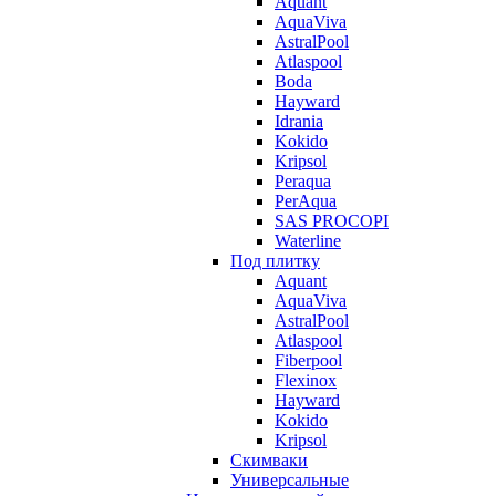
Aquant
AquaViva
AstralPool
Atlaspool
Boda
Hayward
Idrania
Kokido
Kripsol
Peraqua
PerAqua
SAS PROCOPI
Waterline
Под плитку
Aquant
AquaViva
AstralPool
Atlaspool
Fiberpool
Flexinox
Hayward
Kokido
Kripsol
Скимваки
Универсальные