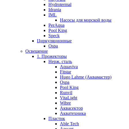
Hydrotermal
Idrania
IML
Насосы для морской воды
PerAqua
Pool King
Speck
Циркуляционные
Ospa
Освещение
1. Прожекторы
Нерж. сталь
Aquaviva
Fitstar
Hugo Lahme (Аквамастер)
Ospa
Pool King
Runvil
VitaLight
Wibre
Аквасектор
Акватехника
Пластик
Able Tech
Aquant