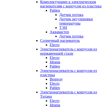
Комплектующие к электрическим
нагревателям с корпусом из пластика
Pahlen
Датчик потока
Датчик регулировки
температуры
ТЭН
Аквамастер
Датчик потока
Солнечный нагреватель
Elecro
Электронагреватель с корпусом из
нержавеющей стали
Elecro
Idrania
Pahlen
Электронагреватель с корпусом из
пластика
Bestway
Elecro
Pahlen
Электронагреватель с корпусом из
Титана
Elecro
Idrania