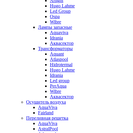
Arlight
Hugo Lahme
Led Group
Ospa
Wibre
Лампы запасные
Aquaviva
Idrania
Аквасектор
Трансформаторы
Aquant
Atlaspool
Hidrotermal
Hugo Lahme
Idrania
Led group
PerAqua
Wibre
Аквасектор
Осушитель воздуха
AquaViva
Fairland
Переливная решетка
AquaViva
AstralPool