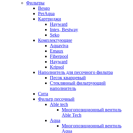
Фильтры
Besgo
PerAqua
Картриджи
Hayward
Intex, Bestway
Seko
Комплектующие
Aquaviva
Emaux
Fiberpool
Hayward
Kripsol
Наполнитель для песочного фильтра
Песок кварцевый
Стеклянный фильтрующий
наполнитель
Сита
Фильтр песочный
Able tech
Многопозиционный вентиль
Able Tech
Aqua
Многопозиционный вентиль
Aqua