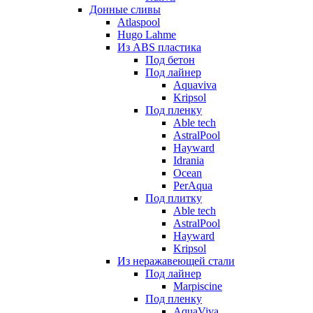
Донные сливы
Atlaspool
Hugo Lahme
Из ABS пластика
Под бетон
Под лайнер
Aquaviva
Kripsol
Под пленку
Able tech
AstralPool
Hayward
Idrania
Ocean
PerAqua
Под плитку
Able tech
AstralPool
Hayward
Kripsol
Из неражавеющей стали
Под лайнер
Marpiscine
Под пленку
AquaViva