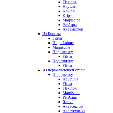
Flexinox
Hayward
Kokido
Kripsol
Marpiscine
PerAqua
Аквамастер
Из Бронзы
Fitstar
Hugo Lahme
Marpiscine
Под пленку
Fitstar
Под плитку
Fitstar
Из неражавеющей стали
Под пленку
Aquaviva
Fitstar
Flexinox
Marpiscine
PerAqua
Runvil
Аквасектор
Акватехника