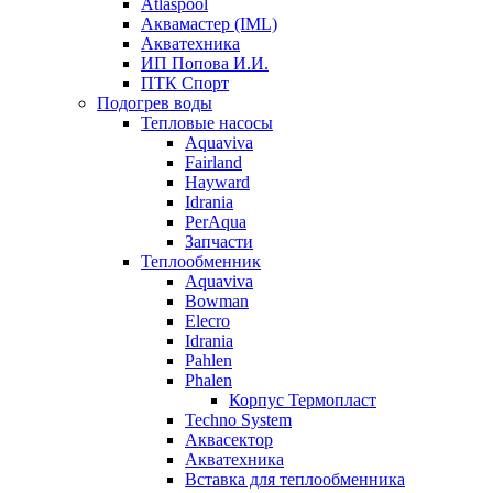
Atlaspool
Аквамастер (IML)
Акватехника
ИП Попова И.И.
ПТК Спорт
Подогрев воды
Тепловые насосы
Aquaviva
Fairland
Hayward
Idrania
PerAqua
Запчасти
Теплообменник
Aquaviva
Bowman
Elecro
Idrania
Pahlen
Phalen
Корпус Термопласт
Techno System
Аквасектор
Акватехника
Вставка для теплообменника