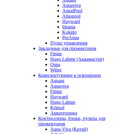
Aquaviva
AstralPool
Atlaspool
Hayward
Idrania
Kokido
PerAqua
Пульт управления
Закладные для прожекторов
Fitstar
Hugo Lahme (Аквамастер)
Ospa
Wibre
Комплектующие к освещению
Aquant
Aquaviva
Fitstar
Hayward
Hugo Lahme
Kripsol
Акватехника
Контроллеры, блоки, пульты для
прожекторов
Aqua Viva (Китай)