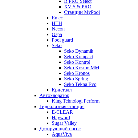
R PRO Select
XV S & PRO
Станции MyPool
Emec
HTH
Necon
Ospa
Pool guard
Seko
Seko Dynamik
Seko Kompact
Seko Kontrol
Seko Kosmo MM
Seko Kronos
Seko Spring
Seko Tekna Evo
Кристалл
Автохлоратор
King Tehnologi Perform
Гидролизная станция
E-CLEAR
Hayward
Sugar Valley
Дозирующий насос
AquaViva