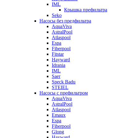
IML
Крышка префильтра
Seko
Насосы без предфильтра
AquaViva
AstralPool
Atlaspool
Espa
Fiberpool
Fitstar
Hayward
Idrania
IML
Saer
Speck Badu
STEIEL
Насосы с префильтром
AquaViva
AstralPool
Atlaspool
Emaux
Espa
Fiberpool
Glong
Hayward