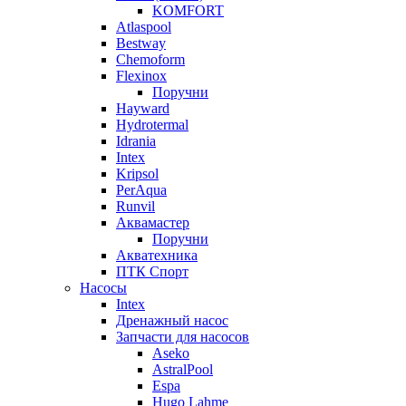
KOMFORT
Atlaspool
Bestway
Chemoform
Flexinox
Поручни
Hayward
Hydrotermal
Idrania
Intex
Kripsol
PerAqua
Runvil
Аквамастер
Поручни
Акватехника
ПТК Спорт
Насосы
Intex
Дренажный насос
Запчасти для насосов
Aseko
AstralPool
Espa
Hugo Lahme