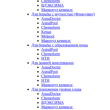
Chemoform
ВДЭКСИМА
Маркопул кемиклс
Для борьбы с мутностью (Флокулянт)
AquaDoctor
AstralPool
Chemoform
Kenaz
Melpool
Макопул кемиклс
Для борьбы с образованием пены
AstralPool
Chemoform
HTH
Для зимней консервации
AquaDoctor
AstralPool
Chemoform
HTH
Маркопул кемиклс
Для понижения уровня хлора
AquaDoctor
Chemoform
ВДЭКСИМА
Маркопул кемиклс