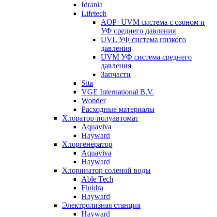
Idrania
Lifetech
AOP+UVM система с озоном и
УФ среднего давления
UVL УФ система низкого
давления
UVM УФ система среднего
давления
Запчасти
Sita
VGE International B.V.
Wonder
Расходные материалы
Хлоратор-полуавтомат
Aquaviva
Hayward
Хлоргенератор
Aquaviva
Hayward
Хлоринатор соленой воды
Able Tech
Fluidra
Hayward
Электролизная станция
Hayward