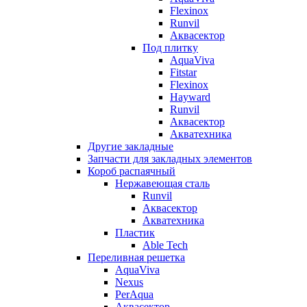
Flexinox
Runvil
Аквасектор
Под плитку
AquaViva
Fitstar
Flexinox
Hayward
Runvil
Аквасектор
Акватехника
Другие закладные
Запчасти для закладных элементов
Короб распаячный
Нержавеющая сталь
Runvil
Аквасектор
Акватехника
Пластик
Able Tech
Переливная решетка
AquaViva
Nexus
PerAqua
Аквасектор