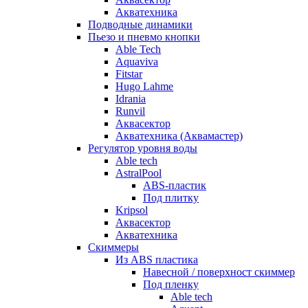
Акватехника
Подводные динамики
Пьезо и пневмо кнопки
Able Tech
Aquaviva
Fitstar
Hugo Lahme
Idrania
Runvil
Аквасектор
Акватехника (Аквамастер)
Регулятор уровня воды
Able tech
AstralPool
ABS-пластик
Под плитку
Kripsol
Аквасектор
Акватехника
Скиммеры
Из ABS пластика
Навесной / поверхност скиммер
Под пленку
Able tech