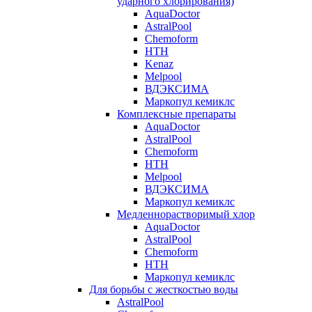
ударного хлорирования)
AquaDoctor
AstralPool
Chemoform
HTH
Kenaz
Melpool
ВДЭКСИМА
Маркопул кемиклс
Комплексные препараты
AquaDoctor
AstralPool
Chemoform
HTH
Melpool
ВДЭКСИМА
Маркопул кемиклс
Медленнорастворимый хлор
AquaDoctor
AstralPool
Chemoform
HTH
Маркопул кемиклс
Для борьбы с жесткостью воды
AstralPool