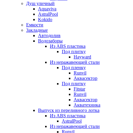
Душ уличный
Aquaviva
AstralPool
Kokido
Емкости
Закладные
Автодолив
Водозаборы
Из ABS пластика
Под плитку
Hayward
Из неражавеющей стали
Под пленку
Runvil
Аквасектор
Под плитку
Fitstar
Runvil
Аквасектор
Акватехника
Выпуск из переливного лотка
Из ABS пластика
AstralPool
Из неражавеющей стали
Runvil