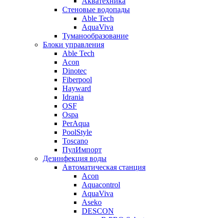
Акватехника
Стеновые водопады
Able Tech
AquaViva
Туманообразование
Блоки управления
Able Tech
Acon
Dinotec
Fiberpool
Hayward
Idrania
OSF
Ospa
PerAqua
PoolStyle
Toscano
ПулИмпорт
Дезинфекция воды
Автоматическая станция
Acon
Aquacontrol
AquaViva
Aseko
DESCON