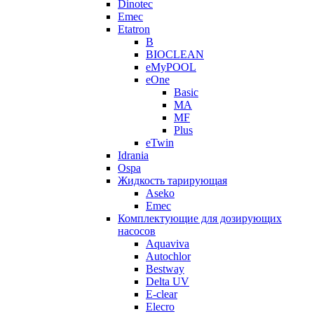
Dinotec
Emec
Etatron
B
BIOCLEAN
eMyPOOL
eOne
Basic
MA
MF
Plus
eTwin
Idrania
Ospa
Жидкость тарирующая
Aseko
Emec
Комплектующие для дозирующих
насосов
Aquaviva
Autochlor
Bestway
Delta UV
E-clear
Elecro