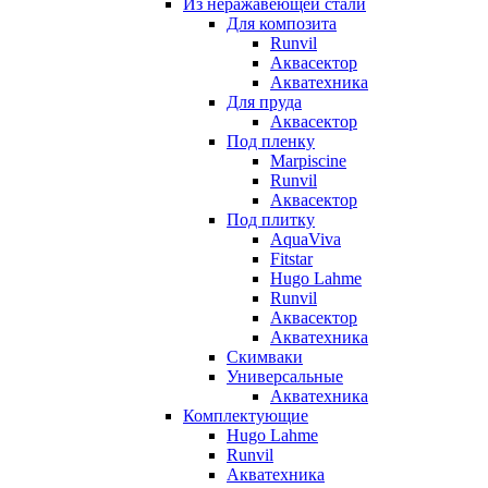
Из неражавеющей стали
Для композита
Runvil
Аквасектор
Акватехника
Для пруда
Аквасектор
Под пленку
Marpiscine
Runvil
Аквасектор
Под плитку
AquaViva
Fitstar
Hugo Lahme
Runvil
Аквасектор
Акватехника
Скимваки
Универсальные
Акватехника
Комплектующие
Hugo Lahme
Runvil
Акватехника