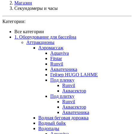
Магазин
Секундомеры и часы
Категории:
Все категории
1. Оборудование для бассейна
Аттракционы
Аэромассаж
Aquaviva
Fitstar
Runvil
Акватехника
Гейзер HUGO LAHME
Под пленку
Runvil
Аквасектор
Под плитку
Runvil
Аквасектор
Акватехника
Водная беговая дорожка
Водный байк
Водопады
Aquaviva