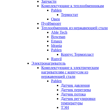
Запчасти
Комплектующие к теплообменникам
Pahlen
Термостат
Овен
ПулИмпорт
Теплообменник из нержавеющей стали
Able Tech
Bowman
Emaux
Idrania
Pahlen
Корпус Термопласт
Runvil
Электронагреватель
Комплектующие к электрическим
нагревателям с корпусом из
нержавеющей стали
Pahlen
Датчик давления
Датчик перегрева
Датчик потока
Датчик регулировки
температуры
ТЭН