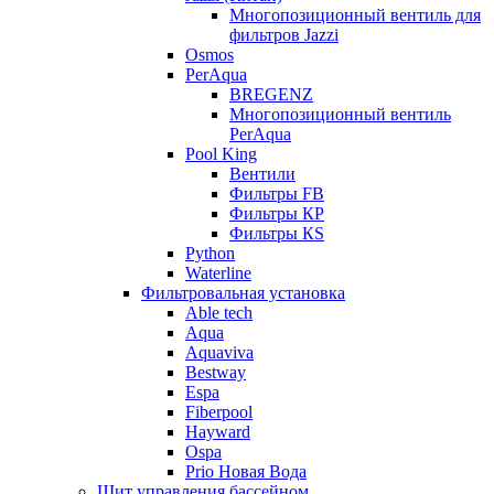
Многопозиционный вентиль для
фильтров Jazzi
Osmos
PerAqua
BREGENZ
Многопозиционный вентиль
PerAqua
Pool King
Вентили
Фильтры FB
Фильтры КP
Фильтры КS
Python
Waterline
Фильтровальная установка
Able tech
Aqua
Aquaviva
Bestway
Espa
Fiberpool
Hayward
Ospa
Prio Новая Вода
Щит управления бассейном