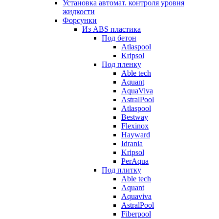
Установка автомат. контроля уровня
жидкости
Форсунки
Из ABS пластика
Под бетон
Atlaspool
Kripsol
Под пленку
Able tech
Aquant
AquaViva
AstralPool
Atlaspool
Bestway
Flexinox
Hayward
Idrania
Kripsol
PerAqua
Под плитку
Able tech
Aquant
Aquaviva
AstralPool
Fiberpool