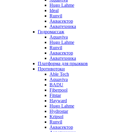
Hugo Lahme
Ideal
Runvil
Аквасектор
Акватехника
Гидромассаж
Aquaviva
Hugo Lahme
Runvil
Аквасектор
Акватехника
Платформа для прыжков
Противотоки
Able Tech
Aquaviva
BADU
Fiberpool
Fitstar
Hayward
Hugo Lahme
Hydrostar
Kripsol
Runvil
Аквасектор