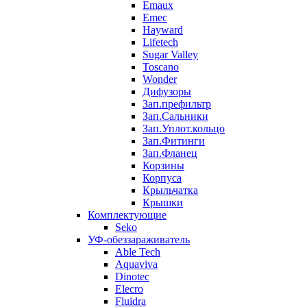
Emaux
Emec
Hayward
Lifetech
Sugar Valley
Toscano
Wonder
Дифузоры
Зап.префильтр
Зап.Сальники
Зап.Уплот.кольцо
Зап.Фитинги
Зап.Фланец
Корзины
Корпуcа
Крыльчатка
Крышки
Комплектующие
Seko
УФ-обеззараживатель
Able Tech
Aquaviva
Dinotec
Elecro
Fluidra