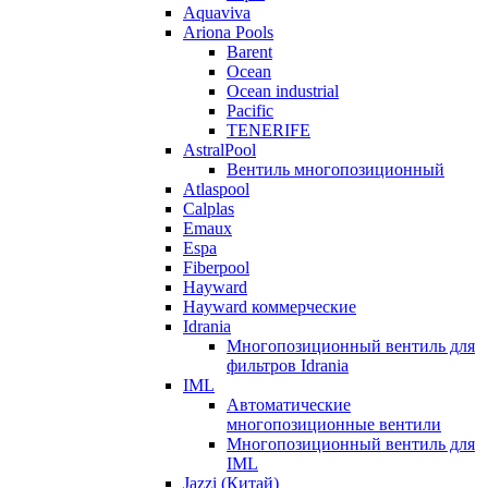
Aquaviva
Ariona Pools
Barent
Ocean
Ocean industrial
Pacific
TENERIFE
AstralPool
Вентиль многопозиционный
Atlaspool
Calplas
Emaux
Espa
Fiberpool
Hayward
Hayward коммерческие
Idrania
Многопозиционный вентиль для
фильтров Idrania
IML
Автоматические
многопозиционные вентили
Многопозиционный вентиль для
IML
Jazzi (Китай)