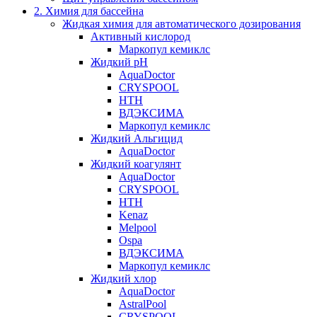
2. Химия для бассейна
Жидкая химия для автоматического дозирования
Активный кислород
Маркопул кемиклс
Жидкий pH
AquaDoctor
CRYSPOOL
HTH
ВДЭКСИМА
Маркопул кемиклс
Жидкий Альгицид
AquaDoctor
Жидкий коагулянт
AquaDoctor
CRYSPOOL
HTH
Kenaz
Melpool
Ospa
ВДЭКСИМА
Маркопул кемиклс
Жидкий хлор
AquaDoctor
AstralPool
CRYSPOOL