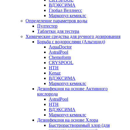
ВДЭКСИМА
Глобал Веллнесс
Маркопул кемиклс
Определение параметров воды
Пултестер
Таблетки для тестера
Химические средства для ручного дозирования
Борьба с водорослями (Альгицид)
AquaDoctor
AstralPool
Chemoform
CRYSPOOL
HTH
Kenaz
ВДЭКСИМА
Маркопул кемиклс
Дезинфекция на основе Активного
кислорода
AstralPool
HTH
ВДЭКСИМА
Маркопул кемиклс
Дезинфекция на основе Хлора
Быстрорастворимый хлор (для