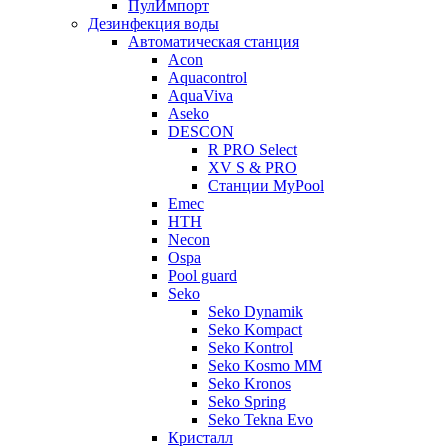
ПулИмпорт
Дезинфекция воды
Автоматическая станция
Acon
Aquacontrol
AquaViva
Aseko
DESCON
R PRO Select
XV S & PRO
Станции MyPool
Emec
HTH
Necon
Ospa
Pool guard
Seko
Seko Dynamik
Seko Kompact
Seko Kontrol
Seko Kosmo MM
Seko Kronos
Seko Spring
Seko Tekna Evo
Кристалл