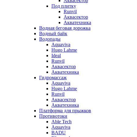
Аквасектор
Под плитку
Runvil
Аквасектор
Акватехника
Водная беговая дорожка
Водный байк
Водопады
Aquaviva
Hugo Lahme
Ideal
Runvil
Аквасектор
Акватехника
Гидромассаж
Aquaviva
Hugo Lahme
Runvil
Аквасектор
Акватехника
Платформа для прыжков
Противотоки
Able Tech
Aquaviva
BADU