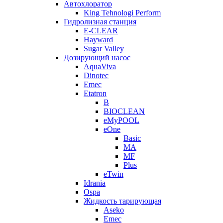
Автохлоратор
King Tehnologi Perform
Гидролизная станция
E-CLEAR
Hayward
Sugar Valley
Дозирующий насос
AquaViva
Dinotec
Emec
Etatron
B
BIOCLEAN
eMyPOOL
eOne
Basic
MA
MF
Plus
eTwin
Idrania
Ospa
Жидкость тарирующая
Aseko
Emec