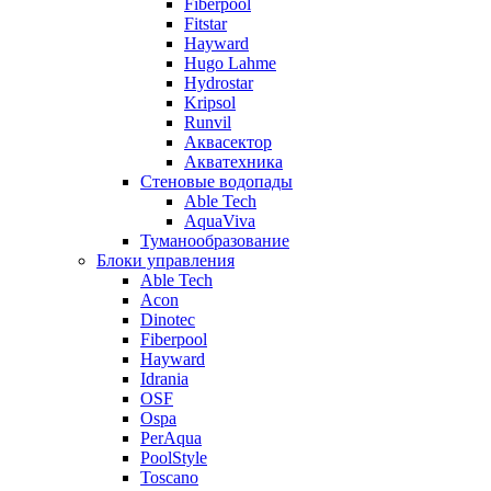
Fiberpool
Fitstar
Hayward
Hugo Lahme
Hydrostar
Kripsol
Runvil
Аквасектор
Акватехника
Стеновые водопады
Able Tech
AquaViva
Туманообразование
Блоки управления
Able Tech
Acon
Dinotec
Fiberpool
Hayward
Idrania
OSF
Ospa
PerAqua
PoolStyle
Toscano