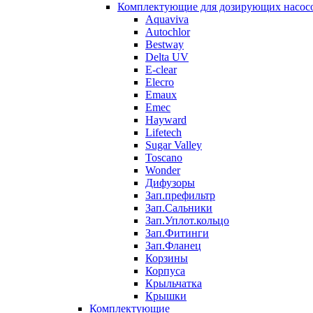
Комплектующие для дозирующих насос
Aquaviva
Autochlor
Bestway
Delta UV
E-clear
Elecro
Emaux
Emec
Hayward
Lifetech
Sugar Valley
Toscano
Wonder
Дифузоры
Зап.префильтр
Зап.Сальники
Зап.Уплот.кольцо
Зап.Фитинги
Зап.Фланец
Корзины
Корпуcа
Крыльчатка
Крышки
Комплектующие