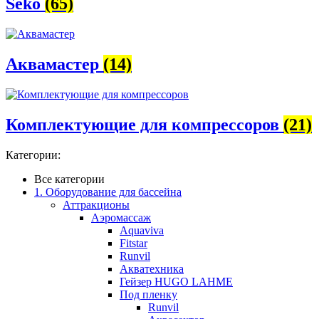
Seko
(65)
Аквамастер
(14)
Комплектующие для компрессоров
(21)
Категории:
Все категории
1. Оборудование для бассейна
Аттракционы
Аэромассаж
Aquaviva
Fitstar
Runvil
Акватехника
Гейзер HUGO LAHME
Под пленку
Runvil