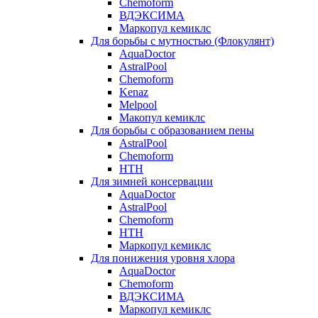
Chemoform
ВДЭКСИМА
Маркопул кемиклс
Для борьбы с мутностью (Флокулянт)
AquaDoctor
AstralPool
Chemoform
Kenaz
Melpool
Макопул кемиклс
Для борьбы с образованием пены
AstralPool
Chemoform
HTH
Для зимней консервации
AquaDoctor
AstralPool
Chemoform
HTH
Маркопул кемиклс
Для понижения уровня хлора
AquaDoctor
Chemoform
ВДЭКСИМА
Маркопул кемиклс