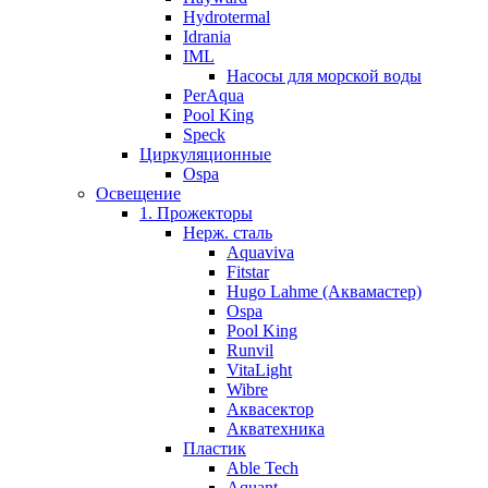
Hydrotermal
Idrania
IML
Насосы для морской воды
PerAqua
Pool King
Speck
Циркуляционные
Ospa
Освещение
1. Прожекторы
Нерж. сталь
Aquaviva
Fitstar
Hugo Lahme (Аквамастер)
Ospa
Pool King
Runvil
VitaLight
Wibre
Аквасектор
Акватехника
Пластик
Able Tech
Aquant