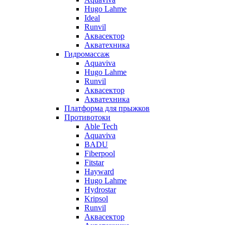
Hugo Lahme
Ideal
Runvil
Аквасектор
Акватехника
Гидромассаж
Aquaviva
Hugo Lahme
Runvil
Аквасектор
Акватехника
Платформа для прыжков
Противотоки
Able Tech
Aquaviva
BADU
Fiberpool
Fitstar
Hayward
Hugo Lahme
Hydrostar
Kripsol
Runvil
Аквасектор