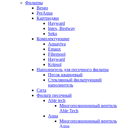
Фильтры
Besgo
PerAqua
Картриджи
Hayward
Intex, Bestway
Seko
Комплектующие
Aquaviva
Emaux
Fiberpool
Hayward
Kripsol
Наполнитель для песочного фильтра
Песок кварцевый
Стеклянный фильтрующий
наполнитель
Сита
Фильтр песочный
Able tech
Многопозиционный вентиль
Able Tech
Aqua
Многопозиционный вентиль
Aqua