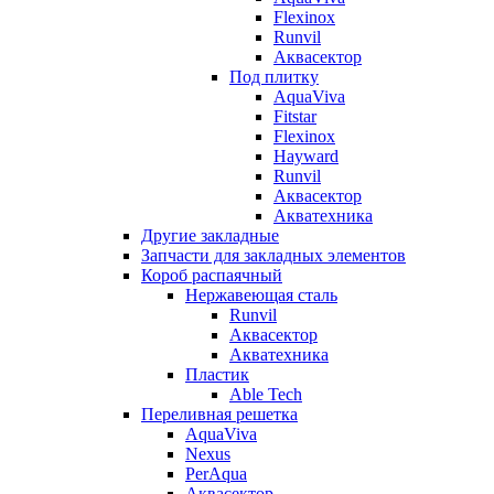
Flexinox
Runvil
Аквасектор
Под плитку
AquaViva
Fitstar
Flexinox
Hayward
Runvil
Аквасектор
Акватехника
Другие закладные
Запчасти для закладных элементов
Короб распаячный
Нержавеющая сталь
Runvil
Аквасектор
Акватехника
Пластик
Able Tech
Переливная решетка
AquaViva
Nexus
PerAqua
Аквасектор