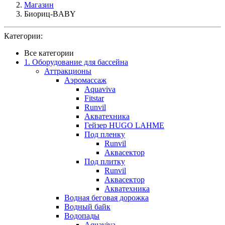
Магазин
Биориц-BABY
Категории:
Все категории
1. Оборудование для бассейна
Аттракционы
Аэромассаж
Aquaviva
Fitstar
Runvil
Акватехника
Гейзер HUGO LAHME
Под пленку
Runvil
Аквасектор
Под плитку
Runvil
Аквасектор
Акватехника
Водная беговая дорожка
Водный байк
Водопады
Aquaviva