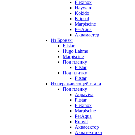
Flexinox
Hayward
Kokido
Kripsol
Marpiscine
PerAqua
Аквамастер
Из Бронзы
Fitstar
Hugo Lahme
Marpiscine
Под пленку
Fitstar
Под плитку
Fitstar
Из неражавеющей стали
Под пленку
Aquaviva
Fitstar
Flexinox
Marpiscine
PerAqua
Runvil
Аквасектор
Акватехника