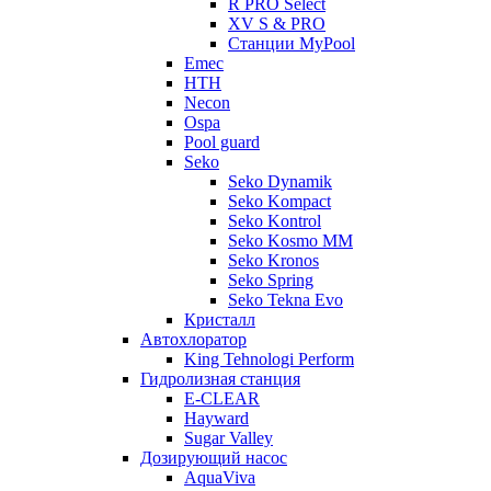
R PRO Select
XV S & PRO
Станции MyPool
Emec
HTH
Necon
Ospa
Pool guard
Seko
Seko Dynamik
Seko Kompact
Seko Kontrol
Seko Kosmo MM
Seko Kronos
Seko Spring
Seko Tekna Evo
Кристалл
Автохлоратор
King Tehnologi Perform
Гидролизная станция
E-CLEAR
Hayward
Sugar Valley
Дозирующий насос
AquaViva