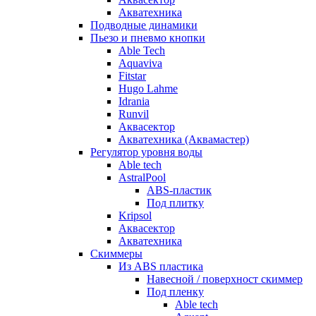
Акватехника
Подводные динамики
Пьезо и пневмо кнопки
Able Tech
Aquaviva
Fitstar
Hugo Lahme
Idrania
Runvil
Аквасектор
Акватехника (Аквамастер)
Регулятор уровня воды
Able tech
AstralPool
ABS-пластик
Под плитку
Kripsol
Аквасектор
Акватехника
Скиммеры
Из ABS пластика
Навесной / поверхност скиммер
Под пленку
Able tech