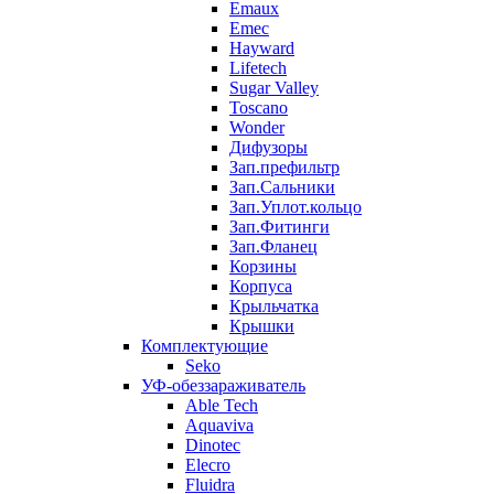
Emaux
Emec
Hayward
Lifetech
Sugar Valley
Toscano
Wonder
Дифузоры
Зап.префильтр
Зап.Сальники
Зап.Уплот.кольцо
Зап.Фитинги
Зап.Фланец
Корзины
Корпуcа
Крыльчатка
Крышки
Комплектующие
Seko
УФ-обеззараживатель
Able Tech
Aquaviva
Dinotec
Elecro
Fluidra