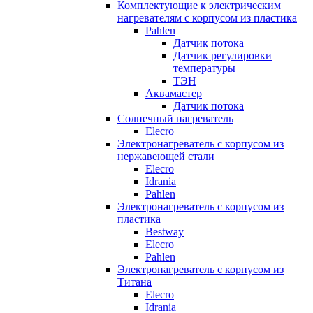
Комплектующие к электрическим
нагревателям с корпусом из пластика
Pahlen
Датчик потока
Датчик регулировки
температуры
ТЭН
Аквамастер
Датчик потока
Солнечный нагреватель
Elecro
Электронагреватель с корпусом из
нержавеющей стали
Elecro
Idrania
Pahlen
Электронагреватель с корпусом из
пластика
Bestway
Elecro
Pahlen
Электронагреватель с корпусом из
Титана
Elecro
Idrania