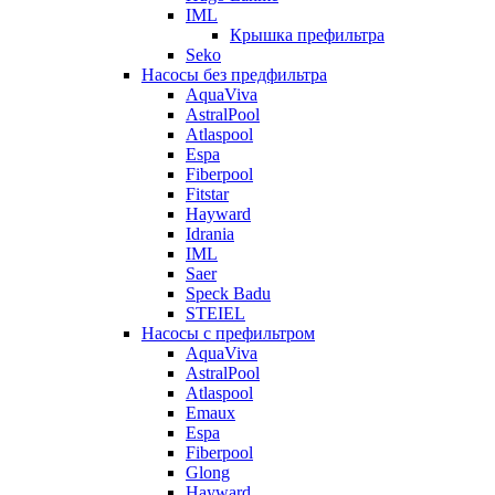
IML
Крышка префильтра
Seko
Насосы без предфильтра
AquaViva
AstralPool
Atlaspool
Espa
Fiberpool
Fitstar
Hayward
Idrania
IML
Saer
Speck Badu
STEIEL
Насосы с префильтром
AquaViva
AstralPool
Atlaspool
Emaux
Espa
Fiberpool
Glong
Hayward