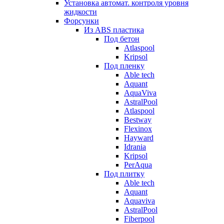
Установка автомат. контроля уровня
жидкости
Форсунки
Из ABS пластика
Под бетон
Atlaspool
Kripsol
Под пленку
Able tech
Aquant
AquaViva
AstralPool
Atlaspool
Bestway
Flexinox
Hayward
Idrania
Kripsol
PerAqua
Под плитку
Able tech
Aquant
Aquaviva
AstralPool
Fiberpool