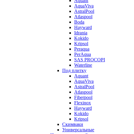
Aquant
AquaViva
AstralPool
Atlaspool
Boda
Hayward
Idrania
Kokido
Kripsol
Peraqua
PerAqua
SAS PROCOPI
Waterline
Под плитку
Aquant
AquaViva
AstralPool
Atlaspool
Fiberpool
Flexinox
Hayward
Kokido
Kripsol
Скимваки
Универсальные