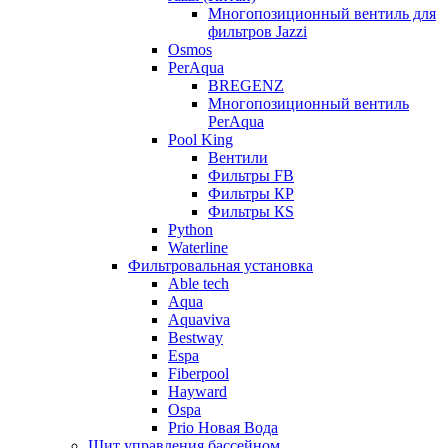
Многопозиционный вентиль для
фильтров Jazzi
Osmos
PerAqua
BREGENZ
Многопозиционный вентиль
PerAqua
Pool King
Вентили
Фильтры FB
Фильтры КP
Фильтры КS
Python
Waterline
Фильтровальная установка
Able tech
Aqua
Aquaviva
Bestway
Espa
Fiberpool
Hayward
Ospa
Prio Новая Вода
Щит управления бассейном