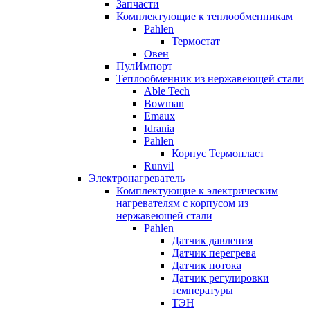
Запчасти
Комплектующие к теплообменникам
Pahlen
Термостат
Овен
ПулИмпорт
Теплообменник из нержавеющей стали
Able Tech
Bowman
Emaux
Idrania
Pahlen
Корпус Термопласт
Runvil
Электронагреватель
Комплектующие к электрическим
нагревателям с корпусом из
нержавеющей стали
Pahlen
Датчик давления
Датчик перегрева
Датчик потока
Датчик регулировки
температуры
ТЭН