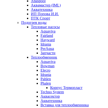
Atlaspool
Аквамастер (IML)
Акватехника
ИП Попова И.И.
ПТК Спорт
Подогрев воды
Тепловые насосы
Aquaviva
Fairland
Hayward
Idrania
PerAqua
Запчасти
Теплообменник
Aquaviva
Bowman
Elecro
Idrania
Pahlen
Phalen
Корпус Термопласт
Techno System
Аквасектор
Акватехника
Вставка для теплообменника