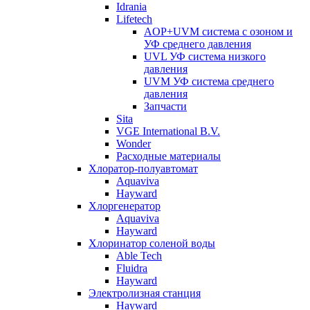
Idrania
Lifetech
AOP+UVM система с озоном и
УФ среднего давления
UVL УФ система низкого
давления
UVM УФ система среднего
давления
Запчасти
Sita
VGE International B.V.
Wonder
Расходные материалы
Хлоратор-полуавтомат
Aquaviva
Hayward
Хлоргенератор
Aquaviva
Hayward
Хлоринатор соленой воды
Able Tech
Fluidra
Hayward
Электролизная станция
Hayward