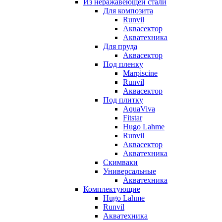
Из неражавеющей стали
Для композита
Runvil
Аквасектор
Акватехника
Для пруда
Аквасектор
Под пленку
Marpiscine
Runvil
Аквасектор
Под плитку
AquaViva
Fitstar
Hugo Lahme
Runvil
Аквасектор
Акватехника
Скимваки
Универсальные
Акватехника
Комплектующие
Hugo Lahme
Runvil
Акватехника