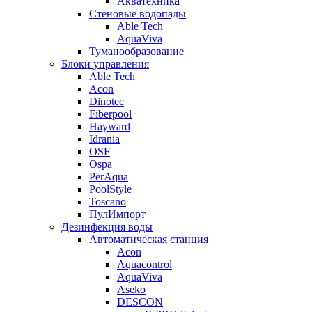
Акватехника
Стеновые водопады
Able Tech
AquaViva
Туманообразование
Блоки управления
Able Tech
Acon
Dinotec
Fiberpool
Hayward
Idrania
OSF
Ospa
PerAqua
PoolStyle
Toscano
ПулИмпорт
Дезинфекция воды
Автоматическая станция
Acon
Aquacontrol
AquaViva
Aseko
DESCON