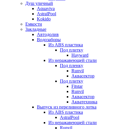
Душ уличный
Aquaviva
AstralPool
Kokido
Емкости
Закладные
Автодолив
Водозаборы
Из ABS пластика
Под плитку
Hayward
Из неражавеющей стали
Под пленку
Runvil
Аквасектор
Под плитку
Fitstar
Runvil
Аквасектор
Акватехника
Выпуск из переливного лотка
Из ABS пластика
AstralPool
Из неражавеющей стали
Runvil