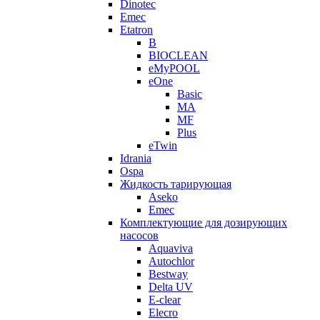
Dinotec
Emec
Etatron
B
BIOCLEAN
eMyPOOL
eOne
Basic
MA
MF
Plus
eTwin
Idrania
Ospa
Жидкость тарирующая
Aseko
Emec
Комплектующие для дозирующих
насосов
Aquaviva
Autochlor
Bestway
Delta UV
E-clear
Elecro