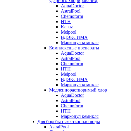
ударного хлорирования)
AquaDoctor
AstralPool
Chemoform
HTH
Kenaz
Melpool
ВДЭКСИМА
Маркопул кемиклс
Комплексные препараты
AquaDoctor
AstralPool
Chemoform
HTH
Melpool
ВДЭКСИМА
Маркопул кемиклс
Медленнорастворимый хлор
AquaDoctor
AstralPool
Chemoform
HTH
Маркопул кемиклс
Для борьбы с жесткостью воды
AstralPool