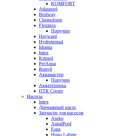
KOMFORT
Atlaspool
Bestway
Chemoform
Flexinox
Поручни
Hayward
Hydrotermal
Idrania
Intex
Kripsol
PerAqua
Runvil
Аквамастер
Поручни
Акватехника
ПТК Спорт
Насосы
Intex
Дренажный насос
Запчасти для насосов
Aseko
AstralPool
Espa
Hugo Lahme