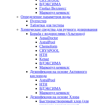
ВДЭКСИМА
Глобал Веллнесс
Маркопул кемиклс
Определение параметров воды
Пултестер
Таблетки для тестера
Химические средства для ручного дозирования
Борьба с водорослями (Альгицид)
AquaDoctor
AstralPool
Chemoform
CRYSPOOL
HTH
Kenaz
ВДЭКСИМА
Маркопул кемиклс
Дезинфекция на основе Активного
кислорода
AstralPool
HTH
ВДЭКСИМА
Маркопул кемиклс
Дезинфекция на основе Хлора
Быстрорастворимый хлор (для