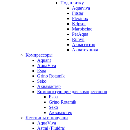
Под плитку
Aquaviva
Fitstar
Flexinox
Kripsol
Marpiscine
PerAqua
Runvil
Аквасектор
Акватехника
Компрессоры
Aquant
AquaViva
Espa
Grino Rotamik
Seko
Аквамастер
Комплектующие для компрессоров
Espa
Grino Rotamik
Seko
Аквамастер
Лестницы и поручни
AquaViva
Astral (Fluidra)