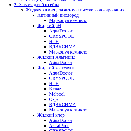
2. Химия для бассейна
Жидкая химия для автоматического дозирования
Активный кислород
Маркопул кемиклс
Жидкий pH
AquaDoctor
CRYSPOOL
HTH
ВДЭКСИМА
Маркопул кемиклс
Жидкий Альгицид
AquaDoctor
Жидкий коагулянт
AquaDoctor
CRYSPOOL
HTH
Kenaz
Melpool
Ospa
ВДЭКСИМА
Маркопул кемиклс
Жидкий хлор
AquaDoctor
AstralPool
CRYSPOOL