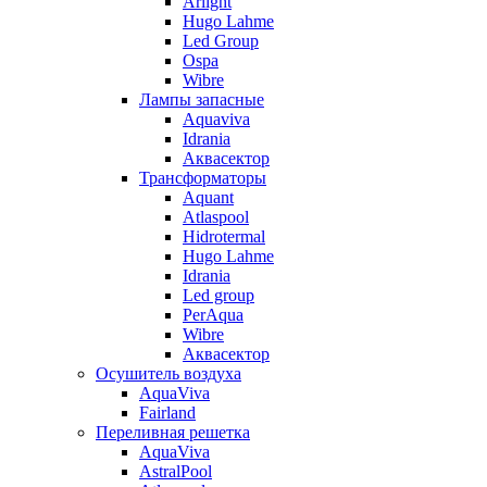
Arlight
Hugo Lahme
Led Group
Ospa
Wibre
Лампы запасные
Aquaviva
Idrania
Аквасектор
Трансформаторы
Aquant
Atlaspool
Hidrotermal
Hugo Lahme
Idrania
Led group
PerAqua
Wibre
Аквасектор
Осушитель воздуха
AquaViva
Fairland
Переливная решетка
AquaViva
AstralPool