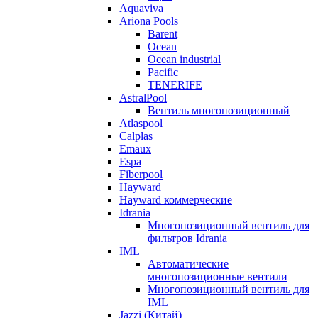
Aquaviva
Ariona Pools
Barent
Ocean
Ocean industrial
Pacific
TENERIFE
AstralPool
Вентиль многопозиционный
Atlaspool
Calplas
Emaux
Espa
Fiberpool
Hayward
Hayward коммерческие
Idrania
Многопозиционный вентиль для
фильтров Idrania
IML
Автоматические
многопозиционные вентили
Многопозиционный вентиль для
IML
Jazzi (Китай)