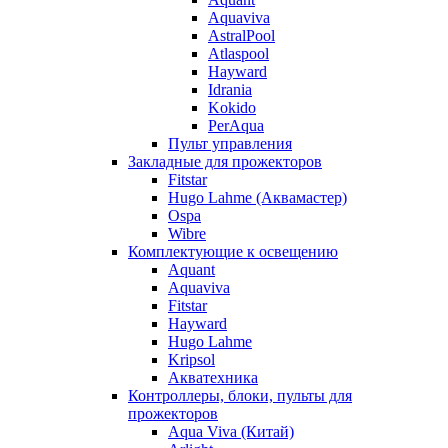
Aquaviva
AstralPool
Atlaspool
Hayward
Idrania
Kokido
PerAqua
Пульт управления
Закладные для прожекторов
Fitstar
Hugo Lahme (Аквамастер)
Ospa
Wibre
Комплектующие к освещению
Aquant
Aquaviva
Fitstar
Hayward
Hugo Lahme
Kripsol
Акватехника
Контроллеры, блоки, пульты для
прожекторов
Aqua Viva (Китай)