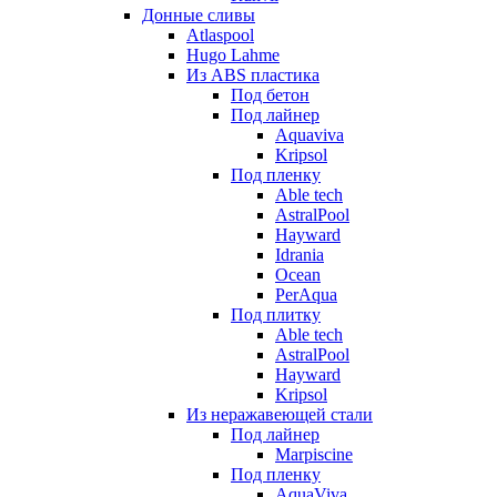
Донные сливы
Atlaspool
Hugo Lahme
Из ABS пластика
Под бетон
Под лайнер
Aquaviva
Kripsol
Под пленку
Able tech
AstralPool
Hayward
Idrania
Ocean
PerAqua
Под плитку
Able tech
AstralPool
Hayward
Kripsol
Из неражавеющей стали
Под лайнер
Marpiscine
Под пленку
AquaViva