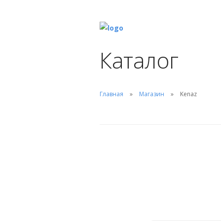
Каталог
Главная
Магазин
Kenaz
Увеличитель
Уменьши
pH
(6)
pH
(9