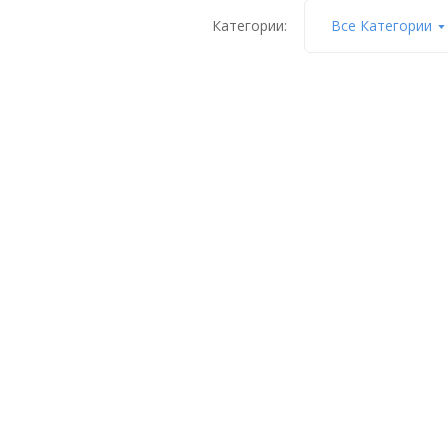
Категории:
Все Категории
Kenzi-minus (кензи-
минус) гранулы, ведро
0,8 кг
1.560
₽
КУПИТЬ
Kenzi-minus (кензи-
минус) сернокислый,
утенок 0,8 л (1 кг)
740
₽