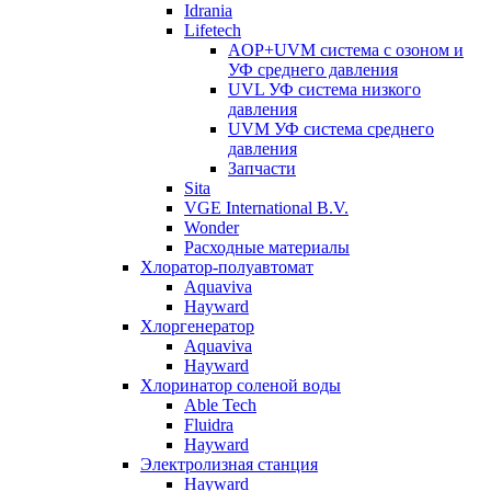
Idrania
Lifetech
AOP+UVM система с озоном и
УФ среднего давления
UVL УФ система низкого
давления
UVM УФ система среднего
давления
Запчасти
Sita
VGE International B.V.
Wonder
Расходные материалы
Хлоратор-полуавтомат
Aquaviva
Hayward
Хлоргенератор
Aquaviva
Hayward
Хлоринатор соленой воды
Able Tech
Fluidra
Hayward
Электролизная станция
Hayward