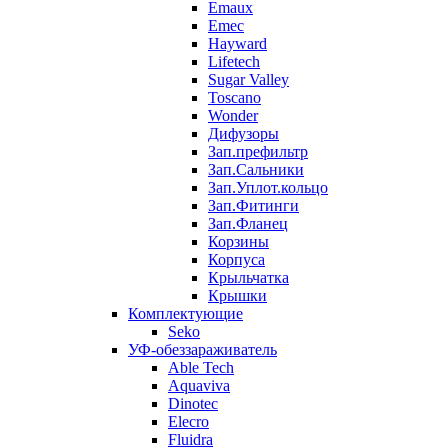
Emaux
Emec
Hayward
Lifetech
Sugar Valley
Toscano
Wonder
Дифузоры
Зап.префильтр
Зап.Сальники
Зап.Уплот.кольцо
Зап.Фитинги
Зап.Фланец
Корзины
Корпуcа
Крыльчатка
Крышки
Комплектующие
Seko
УФ-обеззараживатель
Able Tech
Aquaviva
Dinotec
Elecro
Fluidra