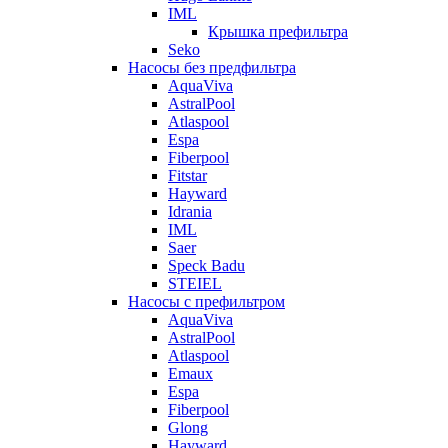
IML
Крышка префильтра
Seko
Насосы без предфильтра
AquaViva
AstralPool
Atlaspool
Espa
Fiberpool
Fitstar
Hayward
Idrania
IML
Saer
Speck Badu
STEIEL
Насосы с префильтром
AquaViva
AstralPool
Atlaspool
Emaux
Espa
Fiberpool
Glong
Hayward