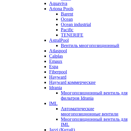
Aquaviva
Ariona Pools
Barent
Ocean
Ocean industrial
Pacific
TENERIFE
AstralPool
Вентиль многопозиционный
Atlaspool
Calplas
Emaux
Espa
Fiberpool
Hayward
Hayward коммерческие
Idrania
Многопозиционный вентиль для
фильтров Idrania
IML
Автоматические
многопозиционные вентили
Многопозиционный вентиль для
IML
Jazzi (Китай)