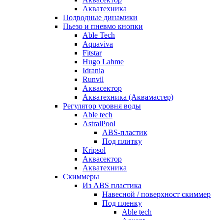
Акватехника
Подводные динамики
Пьезо и пневмо кнопки
Able Tech
Aquaviva
Fitstar
Hugo Lahme
Idrania
Runvil
Аквасектор
Акватехника (Аквамастер)
Регулятор уровня воды
Able tech
AstralPool
ABS-пластик
Под плитку
Kripsol
Аквасектор
Акватехника
Скиммеры
Из ABS пластика
Навесной / поверхност скиммер
Под пленку
Able tech