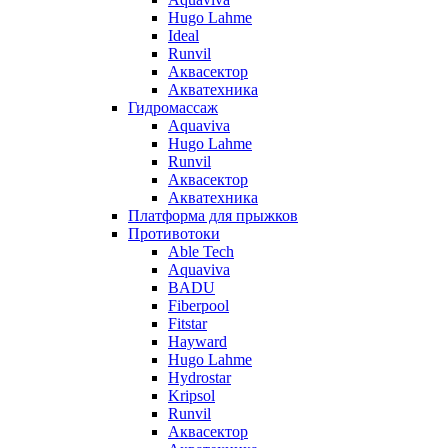
Hugo Lahme
Ideal
Runvil
Аквасектор
Акватехника
Гидромассаж
Aquaviva
Hugo Lahme
Runvil
Аквасектор
Акватехника
Платформа для прыжков
Противотоки
Able Tech
Aquaviva
BADU
Fiberpool
Fitstar
Hayward
Hugo Lahme
Hydrostar
Kripsol
Runvil
Аквасектор