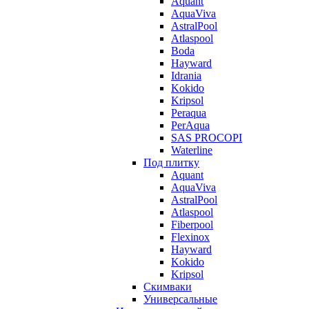
Aquant
AquaViva
AstralPool
Atlaspool
Boda
Hayward
Idrania
Kokido
Kripsol
Peraqua
PerAqua
SAS PROCOPI
Waterline
Под плитку
Aquant
AquaViva
AstralPool
Atlaspool
Fiberpool
Flexinox
Hayward
Kokido
Kripsol
Скимваки
Универсальные