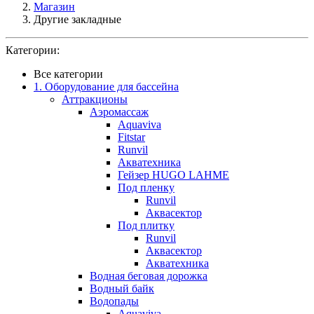
Магазин
Другие закладные
Категории:
Все категории
1. Оборудование для бассейна
Аттракционы
Аэромассаж
Aquaviva
Fitstar
Runvil
Акватехника
Гейзер HUGO LAHME
Под пленку
Runvil
Аквасектор
Под плитку
Runvil
Аквасектор
Акватехника
Водная беговая дорожка
Водный байк
Водопады
Aquaviva