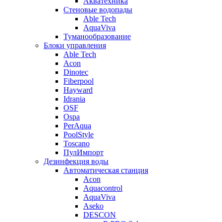
Акватехника
Стеновые водопады
Able Tech
AquaViva
Туманообразование
Блоки управления
Able Tech
Acon
Dinotec
Fiberpool
Hayward
Idrania
OSF
Ospa
PerAqua
PoolStyle
Toscano
ПулИмпорт
Дезинфекция воды
Автоматическая станция
Acon
Aquacontrol
AquaViva
Aseko
DESCON