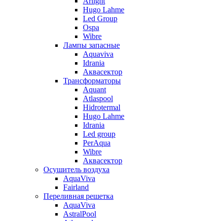
Arlight
Hugo Lahme
Led Group
Ospa
Wibre
Лампы запасные
Aquaviva
Idrania
Аквасектор
Трансформаторы
Aquant
Atlaspool
Hidrotermal
Hugo Lahme
Idrania
Led group
PerAqua
Wibre
Аквасектор
Осушитель воздуха
AquaViva
Fairland
Переливная решетка
AquaViva
AstralPool