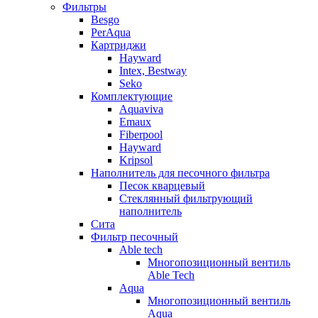
Фильтры
Besgo
PerAqua
Картриджи
Hayward
Intex, Bestway
Seko
Комплектующие
Aquaviva
Emaux
Fiberpool
Hayward
Kripsol
Наполнитель для песочного фильтра
Песок кварцевый
Стеклянный фильтрующий
наполнитель
Сита
Фильтр песочный
Able tech
Многопозиционный вентиль
Able Tech
Aqua
Многопозиционный вентиль
Aqua