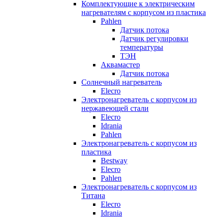
Комплектующие к электрическим
нагревателям с корпусом из пластика
Pahlen
Датчик потока
Датчик регулировки
температуры
ТЭН
Аквамастер
Датчик потока
Солнечный нагреватель
Elecro
Электронагреватель с корпусом из
нержавеющей стали
Elecro
Idrania
Pahlen
Электронагреватель с корпусом из
пластика
Bestway
Elecro
Pahlen
Электронагреватель с корпусом из
Титана
Elecro
Idrania