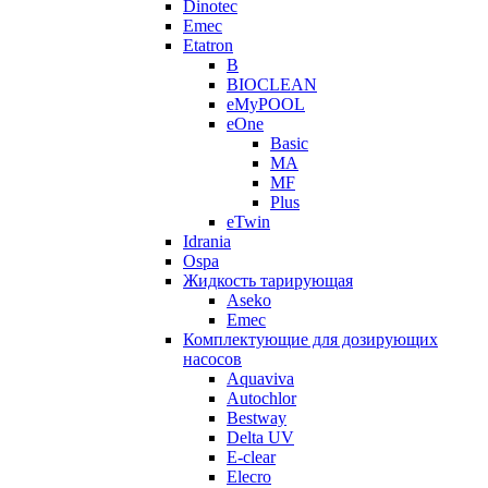
Dinotec
Emec
Etatron
B
BIOCLEAN
eMyPOOL
eOne
Basic
MA
MF
Plus
eTwin
Idrania
Ospa
Жидкость тарирующая
Aseko
Emec
Комплектующие для дозирующих
насосов
Aquaviva
Autochlor
Bestway
Delta UV
E-clear
Elecro