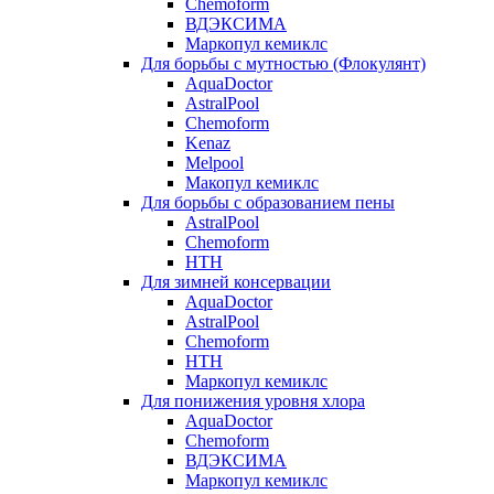
Chemoform
ВДЭКСИМА
Маркопул кемиклс
Для борьбы с мутностью (Флокулянт)
AquaDoctor
AstralPool
Chemoform
Kenaz
Melpool
Макопул кемиклс
Для борьбы с образованием пены
AstralPool
Chemoform
HTH
Для зимней консервации
AquaDoctor
AstralPool
Chemoform
HTH
Маркопул кемиклс
Для понижения уровня хлора
AquaDoctor
Chemoform
ВДЭКСИМА
Маркопул кемиклс