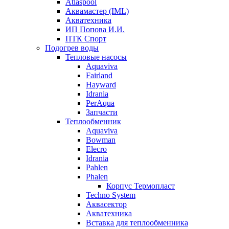
Atlaspool
Аквамастер (IML)
Акватехника
ИП Попова И.И.
ПТК Спорт
Подогрев воды
Тепловые насосы
Aquaviva
Fairland
Hayward
Idrania
PerAqua
Запчасти
Теплообменник
Aquaviva
Bowman
Elecro
Idrania
Pahlen
Phalen
Корпус Термопласт
Techno System
Аквасектор
Акватехника
Вставка для теплообменника