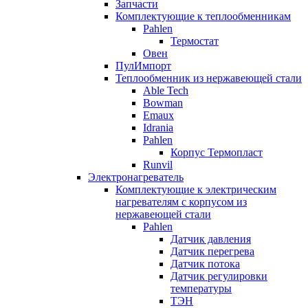
Запчасти
Комплектующие к теплообменникам
Pahlen
Термостат
Овен
ПулИмпорт
Теплообменник из нержавеющей стали
Able Tech
Bowman
Emaux
Idrania
Pahlen
Корпус Термопласт
Runvil
Электронагреватель
Комплектующие к электрическим
нагревателям с корпусом из
нержавеющей стали
Pahlen
Датчик давления
Датчик перегрева
Датчик потока
Датчик регулировки
температуры
ТЭН