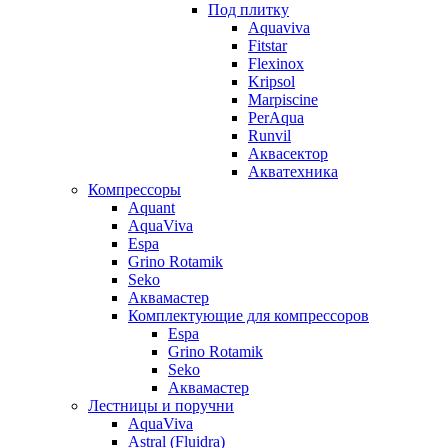
Под плитку
Aquaviva
Fitstar
Flexinox
Kripsol
Marpiscine
PerAqua
Runvil
Аквасектор
Акватехника
Компрессоры
Aquant
AquaViva
Espa
Grino Rotamik
Seko
Аквамастер
Комплектующие для компрессоров
Espa
Grino Rotamik
Seko
Аквамастер
Лестницы и поручни
AquaViva
Astral (Fluidra)