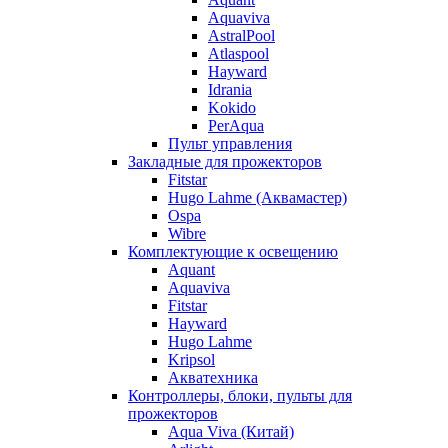
Aquaviva
AstralPool
Atlaspool
Hayward
Idrania
Kokido
PerAqua
Пульт управления
Закладные для прожекторов
Fitstar
Hugo Lahme (Аквамастер)
Ospa
Wibre
Комплектующие к освещению
Aquant
Aquaviva
Fitstar
Hayward
Hugo Lahme
Kripsol
Акватехника
Контроллеры, блоки, пульты для
прожекторов
Aqua Viva (Китай)