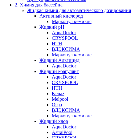
2. Химия для бассейна
Жидкая химия для автоматического дозирования
Активный кислород
Маркопул кемиклс
Жидкий pH
AquaDoctor
CRYSPOOL
HTH
ВДЭКСИМА
Маркопул кемиклс
Жидкий Альгицид
AquaDoctor
Жидкий коагулянт
AquaDoctor
CRYSPOOL
HTH
Kenaz
Melpool
Ospa
ВДЭКСИМА
Маркопул кемиклс
Жидкий хлор
AquaDoctor
AstralPool
CRYSPOOL