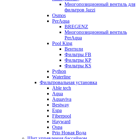
Многопозиционный вентиль для
фильтров Jazzi
Osmos
PerAqua
BREGENZ
Многопозиционный вентиль
PerAqua
Pool King
Вентили
Фильтры FB
Фильтры КP
Фильтры КS
Python
Waterline
Фильтровальная установка
Able tech
Aqua
Aquaviva
Bestway
Espa
Fiberpool
Hayward
Ospa
Prio Новая Вода
Щит управления бассейном