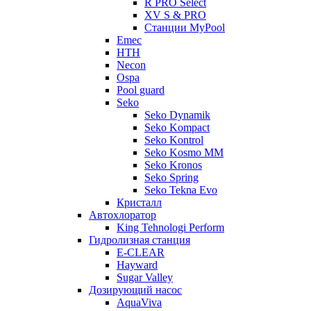
R PRO Select
XV S & PRO
Станции MyPool
Emec
HTH
Necon
Ospa
Pool guard
Seko
Seko Dynamik
Seko Kompact
Seko Kontrol
Seko Kosmo MM
Seko Kronos
Seko Spring
Seko Tekna Evo
Кристалл
Автохлоратор
King Tehnologi Perform
Гидролизная станция
E-CLEAR
Hayward
Sugar Valley
Дозирующий насос
AquaViva