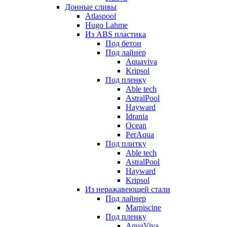
Донные сливы
Atlaspool
Hugo Lahme
Из ABS пластика
Под бетон
Под лайнер
Aquaviva
Kripsol
Под пленку
Able tech
AstralPool
Hayward
Idrania
Ocean
PerAqua
Под плитку
Able tech
AstralPool
Hayward
Kripsol
Из неражавеющей стали
Под лайнер
Marpiscine
Под пленку
AquaViva