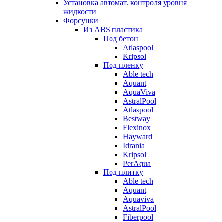
Установка автомат. контроля уровня
жидкости
Форсунки
Из ABS пластика
Под бетон
Atlaspool
Kripsol
Под пленку
Able tech
Aquant
AquaViva
AstralPool
Atlaspool
Bestway
Flexinox
Hayward
Idrania
Kripsol
PerAqua
Под плитку
Able tech
Aquant
Aquaviva
AstralPool
Fiberpool