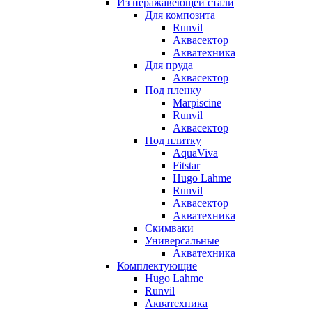
Из неражавеющей стали
Для композита
Runvil
Аквасектор
Акватехника
Для пруда
Аквасектор
Под пленку
Marpiscine
Runvil
Аквасектор
Под плитку
AquaViva
Fitstar
Hugo Lahme
Runvil
Аквасектор
Акватехника
Скимваки
Универсальные
Акватехника
Комплектующие
Hugo Lahme
Runvil
Акватехника