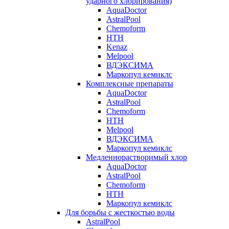
ударного хлорирования)
AquaDoctor
AstralPool
Chemoform
HTH
Kenaz
Melpool
ВДЭКСИМА
Маркопул кемиклс
Комплексные препараты
AquaDoctor
AstralPool
Chemoform
HTH
Melpool
ВДЭКСИМА
Маркопул кемиклс
Медленнорастворимый хлор
AquaDoctor
AstralPool
Chemoform
HTH
Маркопул кемиклс
Для борьбы с жесткостью воды
AstralPool