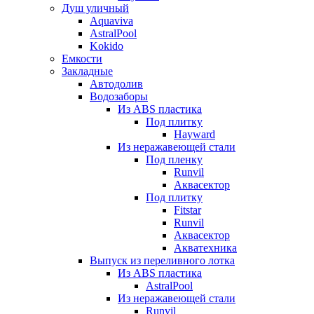
Душ уличный
Aquaviva
AstralPool
Kokido
Емкости
Закладные
Автодолив
Водозаборы
Из ABS пластика
Под плитку
Hayward
Из неражавеющей стали
Под пленку
Runvil
Аквасектор
Под плитку
Fitstar
Runvil
Аквасектор
Акватехника
Выпуск из переливного лотка
Из ABS пластика
AstralPool
Из неражавеющей стали
Runvil