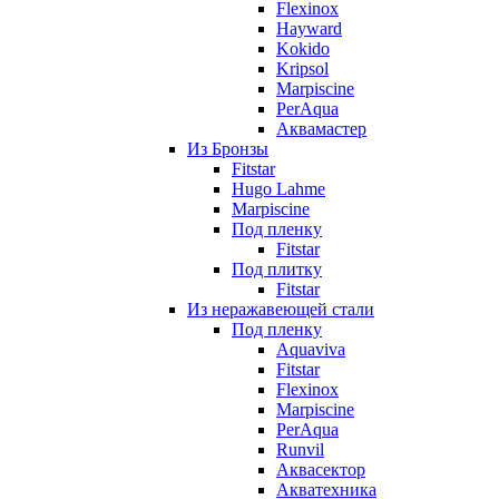
Flexinox
Hayward
Kokido
Kripsol
Marpiscine
PerAqua
Аквамастер
Из Бронзы
Fitstar
Hugo Lahme
Marpiscine
Под пленку
Fitstar
Под плитку
Fitstar
Из неражавеющей стали
Под пленку
Aquaviva
Fitstar
Flexinox
Marpiscine
PerAqua
Runvil
Аквасектор
Акватехника