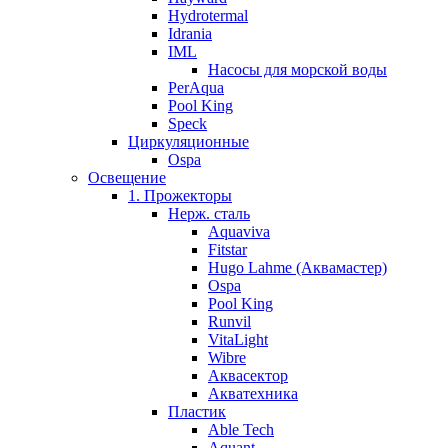
Hydrotermal
Idrania
IML
Насосы для морской воды
PerAqua
Pool King
Speck
Циркуляционные
Ospa
Освещение
1. Прожекторы
Нерж. сталь
Aquaviva
Fitstar
Hugo Lahme (Аквамастер)
Ospa
Pool King
Runvil
VitaLight
Wibre
Аквасектор
Акватехника
Пластик
Able Tech
Aquant