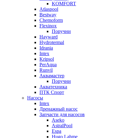
KOMFORT
Atlaspool
Bestway
Chemoform
Flexinox
Поручни
Hayward
Hydrotermal
Idrania
Intex
Kripsol
PerAqua
Runvil
Аквамастер
Поручни
Акватехника
ПТК Спорт
Насосы
Intex
Дренажный насос
Запчасти для насосов
Aseko
AstralPool
Espa
Hugo Lahme