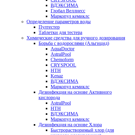
ВДЭКСИМА
Глобал Веллнесс
Маркопул кемиклс
Определение параметров воды
Пултестер
Таблетки для тестера
Химические средства для ручного дозирования
Борьба с водорослями (Альгицид)
AquaDoctor
AstralPool
Chemoform
CRYSPOOL
HTH
Kenaz
ВДЭКСИМА
Маркопул кемиклс
Дезинфекция на основе Активного
кислорода
AstralPool
HTH
ВДЭКСИМА
Маркопул кемиклс
Дезинфекция на основе Хлора
Быстрорастворимый хлор (для