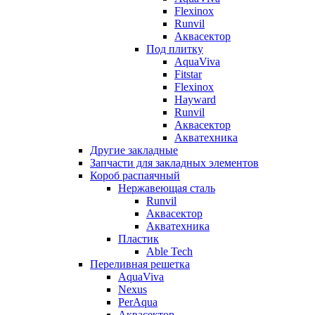
Flexinox
Runvil
Аквасектор
Под плитку
AquaViva
Fitstar
Flexinox
Hayward
Runvil
Аквасектор
Акватехника
Другие закладные
Запчасти для закладных элементов
Короб распаячный
Нержавеющая сталь
Runvil
Аквасектор
Акватехника
Пластик
Able Tech
Переливная решетка
AquaViva
Nexus
PerAqua
Аквасектор