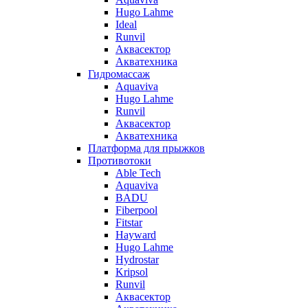
Hugo Lahme
Ideal
Runvil
Аквасектор
Акватехника
Гидромассаж
Aquaviva
Hugo Lahme
Runvil
Аквасектор
Акватехника
Платформа для прыжков
Противотоки
Able Tech
Aquaviva
BADU
Fiberpool
Fitstar
Hayward
Hugo Lahme
Hydrostar
Kripsol
Runvil
Аквасектор