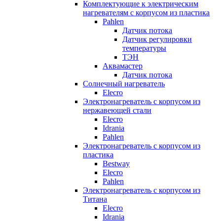
Комплектующие к электрическим
нагревателям с корпусом из пластика
Pahlen
Датчик потока
Датчик регулировки
температуры
ТЭН
Аквамастер
Датчик потока
Солнечный нагреватель
Elecro
Электронагреватель с корпусом из
нержавеющей стали
Elecro
Idrania
Pahlen
Электронагреватель с корпусом из
пластика
Bestway
Elecro
Pahlen
Электронагреватель с корпусом из
Титана
Elecro
Idrania