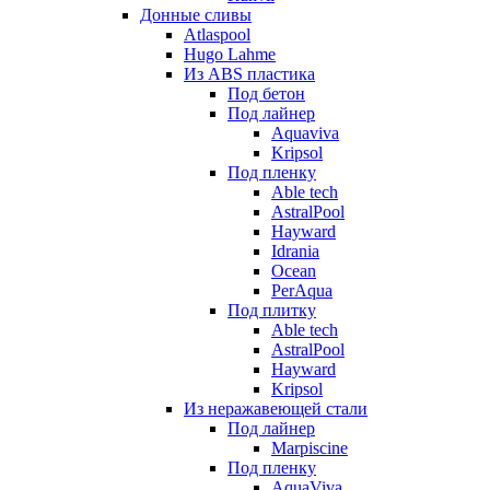
Донные сливы
Atlaspool
Hugo Lahme
Из ABS пластика
Под бетон
Под лайнер
Aquaviva
Kripsol
Под пленку
Able tech
AstralPool
Hayward
Idrania
Ocean
PerAqua
Под плитку
Able tech
AstralPool
Hayward
Kripsol
Из неражавеющей стали
Под лайнер
Marpiscine
Под пленку
AquaViva