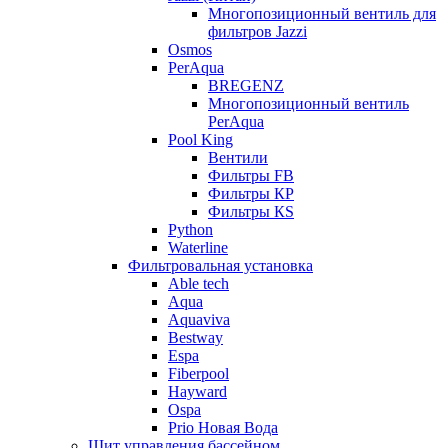
Многопозиционный вентиль для
фильтров Jazzi
Osmos
PerAqua
BREGENZ
Многопозиционный вентиль
PerAqua
Pool King
Вентили
Фильтры FB
Фильтры КP
Фильтры КS
Python
Waterline
Фильтровальная установка
Able tech
Aqua
Aquaviva
Bestway
Espa
Fiberpool
Hayward
Ospa
Prio Новая Вода
Щит управления бассейном