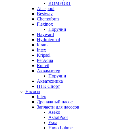
KOMFORT
Atlaspool
Bestway
Chemoform
Flexinox
Поручни
Hayward
Hydrotermal
Idrania
Intex
Kripsol
PerAqua
Runvil
Аквамастер
Поручни
Акватехника
ПТК Спорт
Насосы
Intex
Дренажный насос
Запчасти для насосов
Aseko
AstralPool
Espa
Hugo Lahme