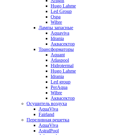
Arlight
Hugo Lahme
Led Group
Ospa
Wibre
Лампы запасные
Aquaviva
Idrania
Аквасектор
Трансформаторы
Aquant
Atlaspool
Hidrotermal
Hugo Lahme
Idrania
Led group
PerAqua
Wibre
Аквасектор
Осушитель воздуха
AquaViva
Fairland
Переливная решетка
AquaViva
AstralPool