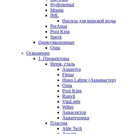
Hydrotermal
Idrania
IML
Насосы для морской воды
PerAqua
Pool King
Speck
Циркуляционные
Ospa
Освещение
1. Прожекторы
Нерж. сталь
Aquaviva
Fitstar
Hugo Lahme (Аквамастер)
Ospa
Pool King
Runvil
VitaLight
Wibre
Аквасектор
Акватехника
Пластик
Able Tech
Aquant