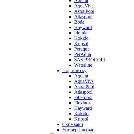
Aquant
AquaViva
AstralPool
Atlaspool
Boda
Hayward
Idrania
Kokido
Kripsol
Peraqua
PerAqua
SAS PROCOPI
Waterline
Под плитку
Aquant
AquaViva
AstralPool
Atlaspool
Fiberpool
Flexinox
Hayward
Kokido
Kripsol
Скимваки
Универсальные