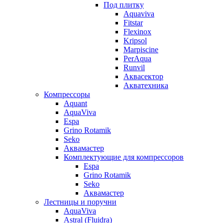
Под плитку
Aquaviva
Fitstar
Flexinox
Kripsol
Marpiscine
PerAqua
Runvil
Аквасектор
Акватехника
Компрессоры
Aquant
AquaViva
Espa
Grino Rotamik
Seko
Аквамастер
Комплектующие для компрессоров
Espa
Grino Rotamik
Seko
Аквамастер
Лестницы и поручни
AquaViva
Astral (Fluidra)