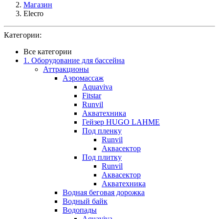
Магазин
Elecro
Категории:
Все категории
1. Оборудование для бассейна
Аттракционы
Аэромассаж
Aquaviva
Fitstar
Runvil
Акватехника
Гейзер HUGO LAHME
Под пленку
Runvil
Аквасектор
Под плитку
Runvil
Аквасектор
Акватехника
Водная беговая дорожка
Водный байк
Водопады
Aquaviva