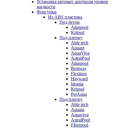
Установка автомат. контроля уровня
жидкости
Форсунки
Из ABS пластика
Под бетон
Atlaspool
Kripsol
Под пленку
Able tech
Aquant
AquaViva
AstralPool
Atlaspool
Bestway
Flexinox
Hayward
Idrania
Kripsol
PerAqua
Под плитку
Able tech
Aquant
Aquaviva
AstralPool
Fiberpool