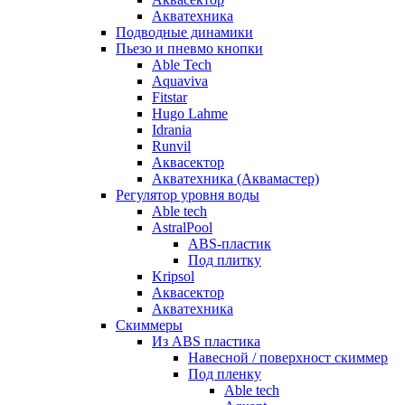
Акватехника
Подводные динамики
Пьезо и пневмо кнопки
Able Tech
Aquaviva
Fitstar
Hugo Lahme
Idrania
Runvil
Аквасектор
Акватехника (Аквамастер)
Регулятор уровня воды
Able tech
AstralPool
ABS-пластик
Под плитку
Kripsol
Аквасектор
Акватехника
Скиммеры
Из ABS пластика
Навесной / поверхност скиммер
Под пленку
Able tech