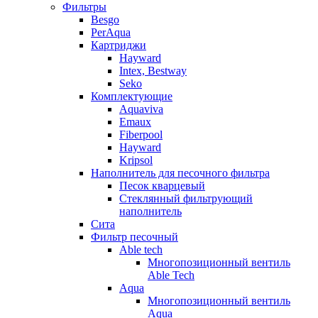
Фильтры
Besgo
PerAqua
Картриджи
Hayward
Intex, Bestway
Seko
Комплектующие
Aquaviva
Emaux
Fiberpool
Hayward
Kripsol
Наполнитель для песочного фильтра
Песок кварцевый
Стеклянный фильтрующий
наполнитель
Сита
Фильтр песочный
Able tech
Многопозиционный вентиль
Able Tech
Aqua
Многопозиционный вентиль
Aqua