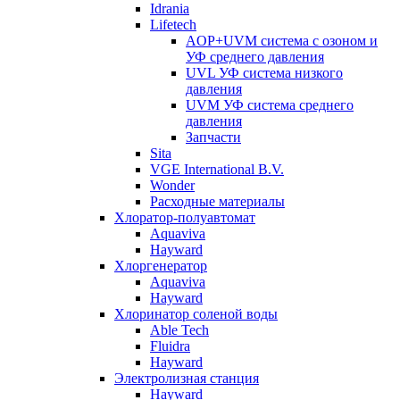
Idrania
Lifetech
AOP+UVM система с озоном и
УФ среднего давления
UVL УФ система низкого
давления
UVM УФ система среднего
давления
Запчасти
Sita
VGE International B.V.
Wonder
Расходные материалы
Хлоратор-полуавтомат
Aquaviva
Hayward
Хлоргенератор
Aquaviva
Hayward
Хлоринатор соленой воды
Able Tech
Fluidra
Hayward
Электролизная станция
Hayward