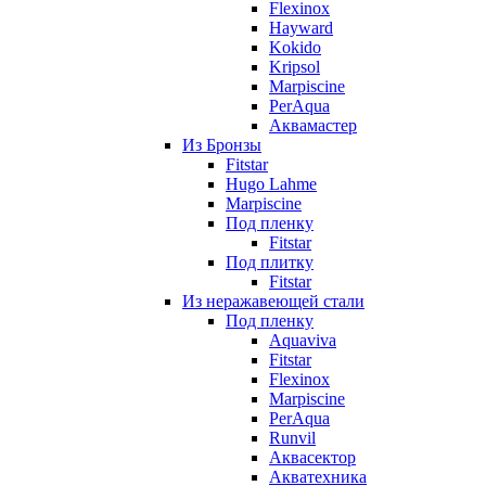
Flexinox
Hayward
Kokido
Kripsol
Marpiscine
PerAqua
Аквамастер
Из Бронзы
Fitstar
Hugo Lahme
Marpiscine
Под пленку
Fitstar
Под плитку
Fitstar
Из неражавеющей стали
Под пленку
Aquaviva
Fitstar
Flexinox
Marpiscine
PerAqua
Runvil
Аквасектор
Акватехника