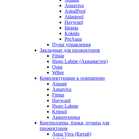
Aquaviva
AstralPool
Atlaspool
Hayward
Idrania
Kokido
PerAqua
Пульт управления
Закладные для прожекторов
Fitstar
Hugo Lahme (Аквамастер)
Ospa
Wibre
Комплектующие к освещению
Aquant
Aquaviva
Fitstar
Hayward
Hugo Lahme
Kripsol
Акватехника
Контроллеры, блоки, пульты для
прожекторов
Aqua Viva (Китай)