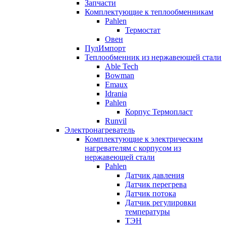
Запчасти
Комплектующие к теплообменникам
Pahlen
Термостат
Овен
ПулИмпорт
Теплообменник из нержавеющей стали
Able Tech
Bowman
Emaux
Idrania
Pahlen
Корпус Термопласт
Runvil
Электронагреватель
Комплектующие к электрическим
нагревателям с корпусом из
нержавеющей стали
Pahlen
Датчик давления
Датчик перегрева
Датчик потока
Датчик регулировки
температуры
ТЭН