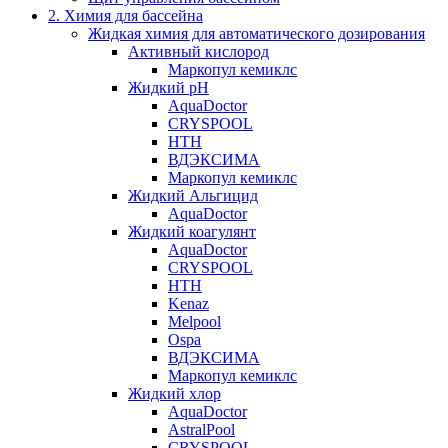
2. Химия для бассейна
Жидкая химия для автоматического дозирования
Активный кислород
Маркопул кемиклс
Жидкий pH
AquaDoctor
CRYSPOOL
HTH
ВДЭКСИМА
Маркопул кемиклс
Жидкий Альгицид
AquaDoctor
Жидкий коагулянт
AquaDoctor
CRYSPOOL
HTH
Kenaz
Melpool
Ospa
ВДЭКСИМА
Маркопул кемиклс
Жидкий хлор
AquaDoctor
AstralPool
CRYSPOOL