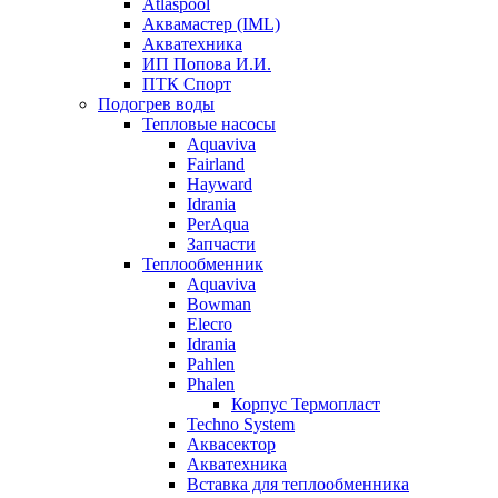
Atlaspool
Аквамастер (IML)
Акватехника
ИП Попова И.И.
ПТК Спорт
Подогрев воды
Тепловые насосы
Aquaviva
Fairland
Hayward
Idrania
PerAqua
Запчасти
Теплообменник
Aquaviva
Bowman
Elecro
Idrania
Pahlen
Phalen
Корпус Термопласт
Techno System
Аквасектор
Акватехника
Вставка для теплообменника