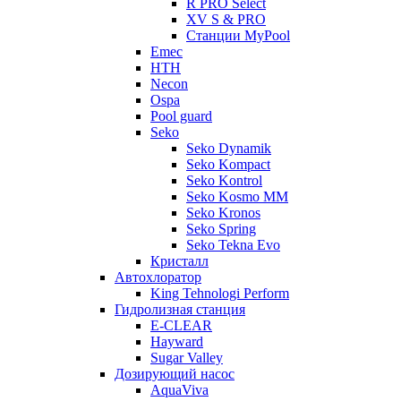
R PRO Select
XV S & PRO
Станции MyPool
Emec
HTH
Necon
Ospa
Pool guard
Seko
Seko Dynamik
Seko Kompact
Seko Kontrol
Seko Kosmo MM
Seko Kronos
Seko Spring
Seko Tekna Evo
Кристалл
Автохлоратор
King Tehnologi Perform
Гидролизная станция
E-CLEAR
Hayward
Sugar Valley
Дозирующий насос
AquaViva