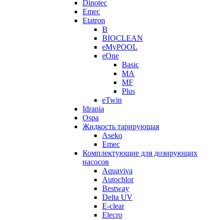
Dinotec
Emec
Etatron
B
BIOCLEAN
eMyPOOL
eOne
Basic
MA
MF
Plus
eTwin
Idrania
Ospa
Жидкость тарирующая
Aseko
Emec
Комплектующие для дозирующих
насосов
Aquaviva
Autochlor
Bestway
Delta UV
E-clear
Elecro