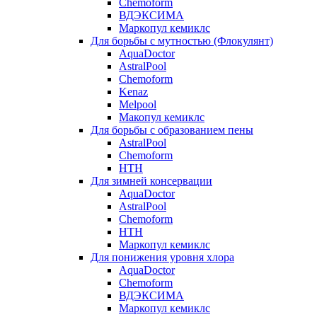
Chemoform
ВДЭКСИМА
Маркопул кемиклс
Для борьбы с мутностью (Флокулянт)
AquaDoctor
AstralPool
Chemoform
Kenaz
Melpool
Макопул кемиклс
Для борьбы с образованием пены
AstralPool
Chemoform
HTH
Для зимней консервации
AquaDoctor
AstralPool
Chemoform
HTH
Маркопул кемиклс
Для понижения уровня хлора
AquaDoctor
Chemoform
ВДЭКСИМА
Маркопул кемиклс