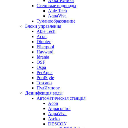
Акватехника
Стеновые водопады
Able Tech
AquaViva
Туманообразование
Блоки управления
Able Tech
Acon
Dinotec
Fiberpool
Hayward
Idrania
OSF
Ospa
PerAqua
PoolStyle
Toscano
ПулИмпорт
Дезинфекция воды
Автоматическая станция
Acon
Aquacontrol
AquaViva
Aseko
DESCON