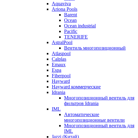
Aquaviva
Ariona Pools
Barent
Ocean
Ocean industrial
Pacific
TENERIFE
AstralPool
Вентиль многопозиционный
Atlaspool
Calplas
Emaux
Espa
Fiberpool
Hayward
Hayward коммерческие
Idrania
Многопозиционный вентиль для
фильтров Idrania
IML
Автоматические
многопозиционные вентили
Многопозиционный вентиль для
IML
Jazzi (Китай)