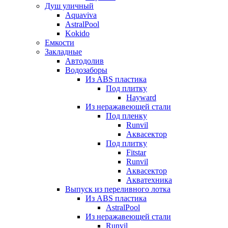
Душ уличный
Aquaviva
AstralPool
Kokido
Емкости
Закладные
Автодолив
Водозаборы
Из ABS пластика
Под плитку
Hayward
Из неражавеющей стали
Под пленку
Runvil
Аквасектор
Под плитку
Fitstar
Runvil
Аквасектор
Акватехника
Выпуск из переливного лотка
Из ABS пластика
AstralPool
Из неражавеющей стали
Runvil