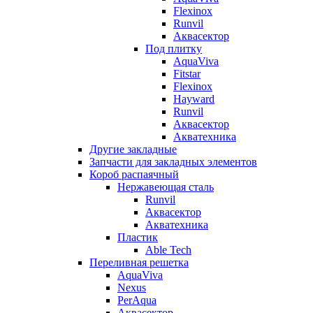
Flexinox
Runvil
Аквасектор
Под плитку
AquaViva
Fitstar
Flexinox
Hayward
Runvil
Аквасектор
Акватехника
Другие закладные
Запчасти для закладных элементов
Короб распаячный
Нержавеющая сталь
Runvil
Аквасектор
Акватехника
Пластик
Able Tech
Переливная решетка
AquaViva
Nexus
PerAqua
Аквасектор