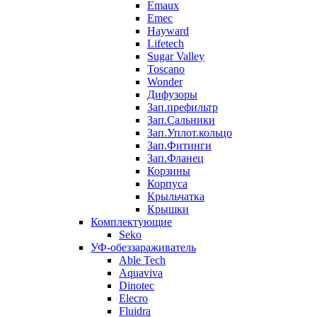
Emaux
Emec
Hayward
Lifetech
Sugar Valley
Toscano
Wonder
Дифузоры
Зап.префильтр
Зап.Сальники
Зап.Уплот.кольцо
Зап.Фитинги
Зап.Фланец
Корзины
Корпуcа
Крыльчатка
Крышки
Комплектующие
Seko
УФ-обеззараживатель
Able Tech
Aquaviva
Dinotec
Elecro
Fluidra