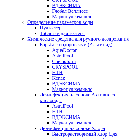
ВДЭКСИМА
Глобал Веллнесс
Маркопул кемиклс
Определение параметров воды
Пултестер
Таблетки для тестера
Химические средства для ручного дозирования
Борьба с водорослями (Альгицид)
AquaDoctor
AstralPool
Chemoform
CRYSPOOL
HTH
Kenaz
ВДЭКСИМА
Маркопул кемиклс
Дезинфекция на основе Активного
кислорода
AstralPool
HTH
ВДЭКСИМА
Маркопул кемиклс
Дезинфекция на основе Хлора
Быстрорастворимый хлор (для