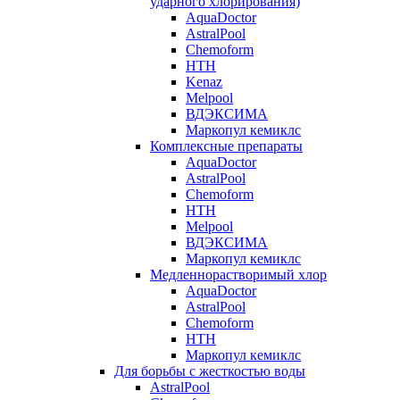
ударного хлорирования)
AquaDoctor
AstralPool
Chemoform
HTH
Kenaz
Melpool
ВДЭКСИМА
Маркопул кемиклс
Комплексные препараты
AquaDoctor
AstralPool
Chemoform
HTH
Melpool
ВДЭКСИМА
Маркопул кемиклс
Медленнорастворимый хлор
AquaDoctor
AstralPool
Chemoform
HTH
Маркопул кемиклс
Для борьбы с жесткостью воды
AstralPool