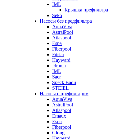
IML
Крышка префильтра
Seko
Насосы без предфильтра
AquaViva
AstralPool
Atlaspool
Espa
Fiberpool
Fitstar
Hayward
Idrania
IML
Saer
Speck Badu
STEIEL
Насосы с префильтром
AquaViva
AstralPool
Atlaspool
Emaux
Espa
Fiberpool
Glong
Hayward