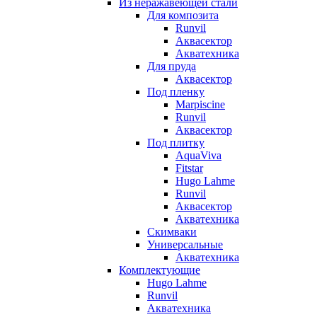
Из неражавеющей стали
Для композита
Runvil
Аквасектор
Акватехника
Для пруда
Аквасектор
Под пленку
Marpiscine
Runvil
Аквасектор
Под плитку
AquaViva
Fitstar
Hugo Lahme
Runvil
Аквасектор
Акватехника
Скимваки
Универсальные
Акватехника
Комплектующие
Hugo Lahme
Runvil
Акватехника