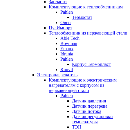
Запчасти
Комплектующие к теплообменникам
Pahlen
Термостат
Овен
ПулИмпорт
Теплообменник из нержавеющей стали
Able Tech
Bowman
Emaux
Idrania
Pahlen
Корпус Термопласт
Runvil
Электронагреватель
Комплектующие к электрическим
нагревателям с корпусом из
нержавеющей стали
Pahlen
Датчик давления
Датчик перегрева
Датчик потока
Датчик регулировки
температуры
ТЭН