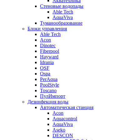
Акватехника
Стеновые водопады
Able Tech
AquaViva
Туманообразование
Блоки управления
Able Tech
Acon
Dinotec
Fiberpool
Hayward
Idrania
OSF
Ospa
PerAqua
PoolStyle
Toscano
ПулИмпорт
Дезинфекция воды
Автоматическая станция
Acon
Aquacontrol
AquaViva
Aseko
DESCON