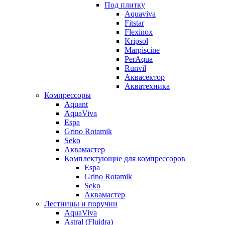
Под плитку
Aquaviva
Fitstar
Flexinox
Kripsol
Marpiscine
PerAqua
Runvil
Аквасектор
Акватехника
Компрессоры
Aquant
AquaViva
Espa
Grino Rotamik
Seko
Аквамастер
Комплектующие для компрессоров
Espa
Grino Rotamik
Seko
Аквамастер
Лестницы и поручни
AquaViva
Astral (Fluidra)