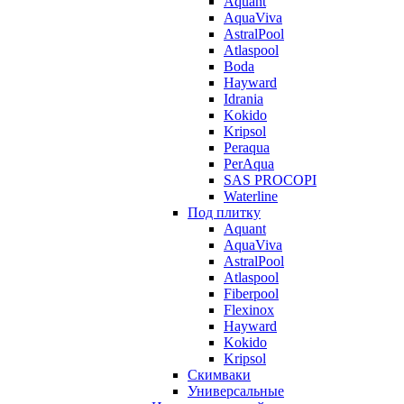
Aquant
AquaViva
AstralPool
Atlaspool
Boda
Hayward
Idrania
Kokido
Kripsol
Peraqua
PerAqua
SAS PROCOPI
Waterline
Под плитку
Aquant
AquaViva
AstralPool
Atlaspool
Fiberpool
Flexinox
Hayward
Kokido
Kripsol
Скимваки
Универсальные