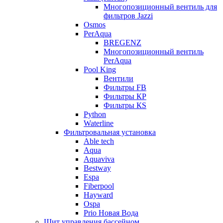
Многопозиционный вентиль для
фильтров Jazzi
Osmos
PerAqua
BREGENZ
Многопозиционный вентиль
PerAqua
Pool King
Вентили
Фильтры FB
Фильтры КP
Фильтры КS
Python
Waterline
Фильтровальная установка
Able tech
Aqua
Aquaviva
Bestway
Espa
Fiberpool
Hayward
Ospa
Prio Новая Вода
Щит управления бассейном