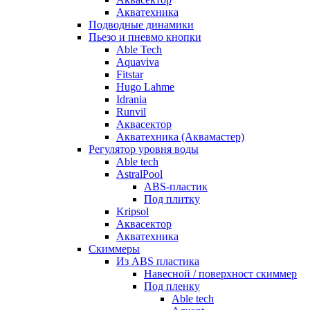
Акватехника
Подводные динамики
Пьезо и пневмо кнопки
Able Tech
Aquaviva
Fitstar
Hugo Lahme
Idrania
Runvil
Аквасектор
Акватехника (Аквамастер)
Регулятор уровня воды
Able tech
AstralPool
ABS-пластик
Под плитку
Kripsol
Аквасектор
Акватехника
Скиммеры
Из ABS пластика
Навесной / поверхност скиммер
Под пленку
Able tech