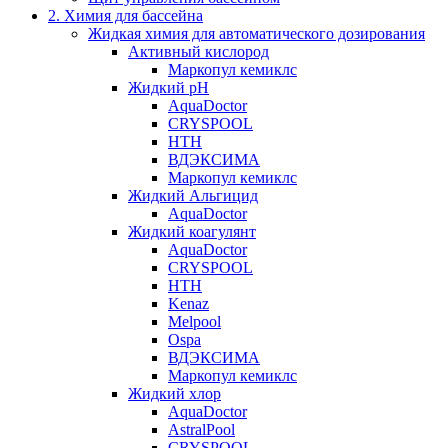
2. Химия для бассейна
Жидкая химия для автоматического дозирования
Активный кислород
Маркопул кемиклс
Жидкий pH
AquaDoctor
CRYSPOOL
HTH
ВДЭКСИМА
Маркопул кемиклс
Жидкий Альгицид
AquaDoctor
Жидкий коагулянт
AquaDoctor
CRYSPOOL
HTH
Kenaz
Melpool
Ospa
ВДЭКСИМА
Маркопул кемиклс
Жидкий хлор
AquaDoctor
AstralPool
CRYSPOOL