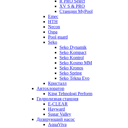
R PRO Select
XV S & PRO
Станции MyPool
Emec
HTH
Necon
Ospa
Pool guard
Seko
Seko Dynamik
Seko Kompact
Seko Kontrol
Seko Kosmo MM
Seko Kronos
Seko Spring
Seko Tekna Evo
Кристалл
Автохлоратор
King Tehnologi Perform
Гидролизная станция
E-CLEAR
Hayward
Sugar Valley
Дозирующий насос
AquaViva