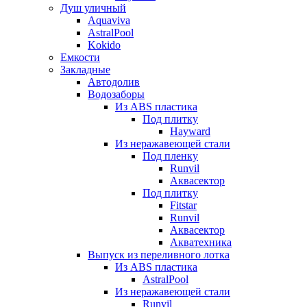
Душ уличный
Aquaviva
AstralPool
Kokido
Емкости
Закладные
Автодолив
Водозаборы
Из ABS пластика
Под плитку
Hayward
Из неражавеющей стали
Под пленку
Runvil
Аквасектор
Под плитку
Fitstar
Runvil
Аквасектор
Акватехника
Выпуск из переливного лотка
Из ABS пластика
AstralPool
Из неражавеющей стали
Runvil