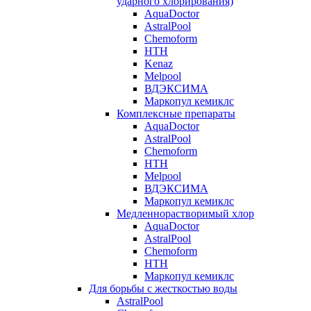
ударного хлорирования)
AquaDoctor
AstralPool
Chemoform
HTH
Kenaz
Melpool
ВДЭКСИМА
Маркопул кемиклс
Комплексные препараты
AquaDoctor
AstralPool
Chemoform
HTH
Melpool
ВДЭКСИМА
Маркопул кемиклс
Медленнорастворимый хлор
AquaDoctor
AstralPool
Chemoform
HTH
Маркопул кемиклс
Для борьбы с жесткостью воды
AstralPool