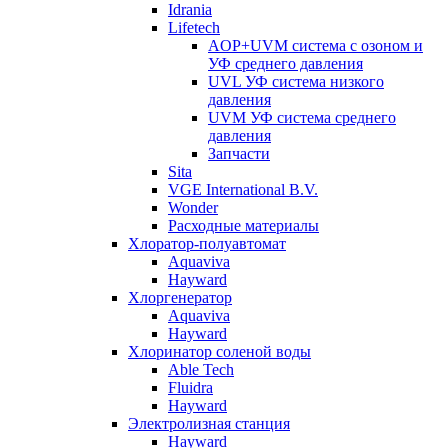
Idrania
Lifetech
AOP+UVM система с озоном и
УФ среднего давления
UVL УФ система низкого
давления
UVM УФ система среднего
давления
Запчасти
Sita
VGE International B.V.
Wonder
Расходные материалы
Хлоратор-полуавтомат
Aquaviva
Hayward
Хлоргенератор
Aquaviva
Hayward
Хлоринатор соленой воды
Able Tech
Fluidra
Hayward
Электролизная станция
Hayward