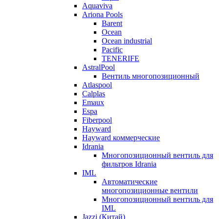
Aquaviva
Ariona Pools
Barent
Ocean
Ocean industrial
Pacific
TENERIFE
AstralPool
Вентиль многопозиционный
Atlaspool
Calplas
Emaux
Espa
Fiberpool
Hayward
Hayward коммерческие
Idrania
Многопозиционный вентиль для
фильтров Idrania
IML
Автоматические
многопозиционные вентили
Многопозиционный вентиль для
IML
Jazzi (Китай)