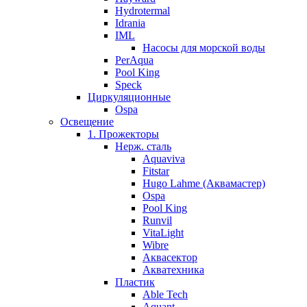
Hydrotermal
Idrania
IML
Насосы для морской воды
PerAqua
Pool King
Speck
Циркуляционные
Ospa
Освещение
1. Прожекторы
Нерж. сталь
Aquaviva
Fitstar
Hugo Lahme (Аквамастер)
Ospa
Pool King
Runvil
VitaLight
Wibre
Аквасектор
Акватехника
Пластик
Able Tech
Aquant