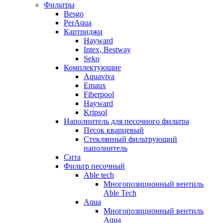
Фильтры
Besgo
PerAqua
Картриджи
Hayward
Intex, Bestway
Seko
Комплектующие
Aquaviva
Emaux
Fiberpool
Hayward
Kripsol
Наполнитель для песочного фильтра
Песок кварцевый
Стеклянный фильтрующий
наполнитель
Сита
Фильтр песочный
Able tech
Многопозиционный вентиль
Able Tech
Aqua
Многопозиционный вентиль
Aqua