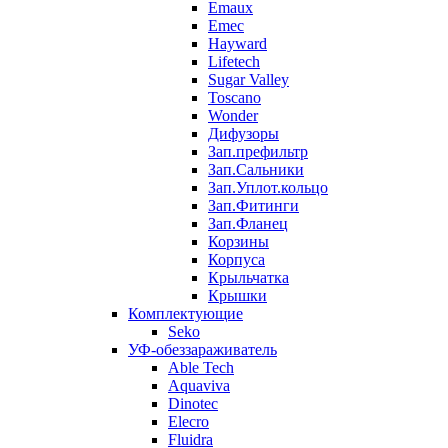
Emaux
Emec
Hayward
Lifetech
Sugar Valley
Toscano
Wonder
Дифузоры
Зап.префильтр
Зап.Сальники
Зап.Уплот.кольцо
Зап.Фитинги
Зап.Фланец
Корзины
Корпуcа
Крыльчатка
Крышки
Комплектующие
Seko
УФ-обеззараживатель
Able Tech
Aquaviva
Dinotec
Elecro
Fluidra