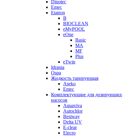
Dinotec
Emec
Etatron
B
BIOCLEAN
eMyPOOL
eOne
Basic
MA
MF
Plus
eTwin
Idrania
Ospa
Жидкость тарирующая
Aseko
Emec
Комплектующие для дозирующих
насосов
Aquaviva
Autochlor
Bestway
Delta UV
E-clear
Elecro