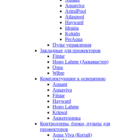
Aquaviva
AstralPool
Atlaspool
Hayward
Idrania
Kokido
PerAqua
Пульт управления
Закладные для прожекторов
Fitstar
Hugo Lahme (Аквамастер)
Ospa
Wibre
Комплектующие к освещению
Aquant
Aquaviva
Fitstar
Hayward
Hugo Lahme
Kripsol
Акватехника
Контроллеры, блоки, пульты для
прожекторов
Aqua Viva (Китай)