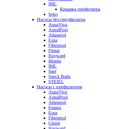
IML
Крышка префильтра
Seko
Насосы без предфильтра
AquaViva
AstralPool
Atlaspool
Espa
Fiberpool
Fitstar
Hayward
Idrania
IML
Saer
Speck Badu
STEIEL
Насосы с префильтром
AquaViva
AstralPool
Atlaspool
Emaux
Espa
Fiberpool
Glong
Hayward