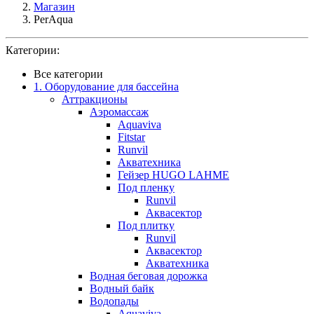
Магазин
PerAqua
Категории:
Все категории
1. Оборудование для бассейна
Аттракционы
Аэромассаж
Aquaviva
Fitstar
Runvil
Акватехника
Гейзер HUGO LAHME
Под пленку
Runvil
Аквасектор
Под плитку
Runvil
Аквасектор
Акватехника
Водная беговая дорожка
Водный байк
Водопады
Aquaviva