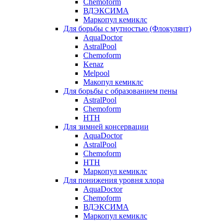
Chemoform
ВДЭКСИМА
Маркопул кемиклс
Для борьбы с мутностью (Флокулянт)
AquaDoctor
AstralPool
Chemoform
Kenaz
Melpool
Макопул кемиклс
Для борьбы с образованием пены
AstralPool
Chemoform
HTH
Для зимней консервации
AquaDoctor
AstralPool
Chemoform
HTH
Маркопул кемиклс
Для понижения уровня хлора
AquaDoctor
Chemoform
ВДЭКСИМА
Маркопул кемиклс