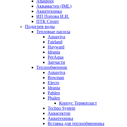
Atlaspool
Аквамастер (IML)
Акватехника
ИП Попова И.И.
ПТК Спорт
Подогрев воды
Тепловые насосы
Aquaviva
Fairland
Hayward
Idrania
PerAqua
Запчасти
Теплообменник
Aquaviva
Bowman
Elecro
Idrania
Pahlen
Phalen
Корпус Термопласт
Techno System
Аквасектор
Акватехника
Вставка для теплообменника