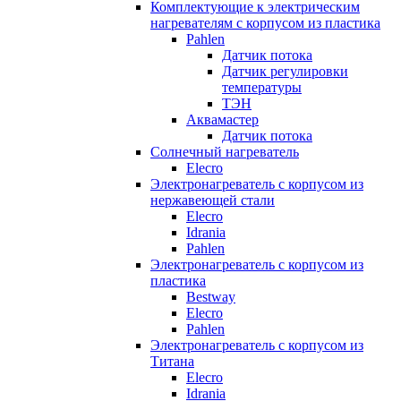
Комплектующие к электрическим
нагревателям с корпусом из пластика
Pahlen
Датчик потока
Датчик регулировки
температуры
ТЭН
Аквамастер
Датчик потока
Солнечный нагреватель
Elecro
Электронагреватель с корпусом из
нержавеющей стали
Elecro
Idrania
Pahlen
Электронагреватель с корпусом из
пластика
Bestway
Elecro
Pahlen
Электронагреватель с корпусом из
Титана
Elecro
Idrania