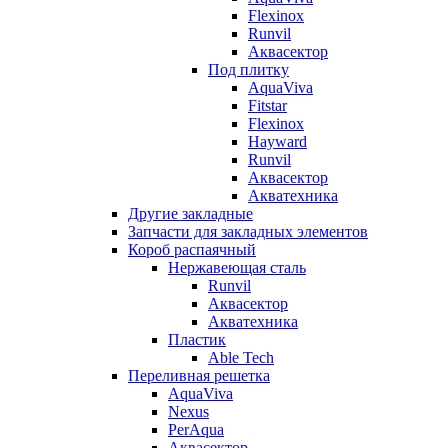
Flexinox
Runvil
Аквасектор
Под плитку
AquaViva
Fitstar
Flexinox
Hayward
Runvil
Аквасектор
Акватехника
Другие закладные
Запчасти для закладных элементов
Короб распаячный
Нержавеющая сталь
Runvil
Аквасектор
Акватехника
Пластик
Able Tech
Переливная решетка
AquaViva
Nexus
PerAqua
Аквасектор