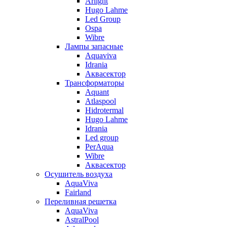
Arlight
Hugo Lahme
Led Group
Ospa
Wibre
Лампы запасные
Aquaviva
Idrania
Аквасектор
Трансформаторы
Aquant
Atlaspool
Hidrotermal
Hugo Lahme
Idrania
Led group
PerAqua
Wibre
Аквасектор
Осушитель воздуха
AquaViva
Fairland
Переливная решетка
AquaViva
AstralPool