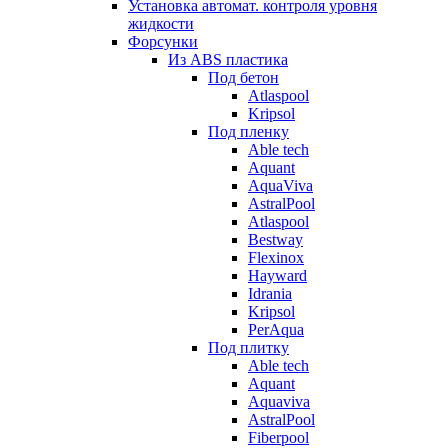
Установка автомат. контроля уровня
жидкости
Форсунки
Из ABS пластика
Под бетон
Atlaspool
Kripsol
Под пленку
Able tech
Aquant
AquaViva
AstralPool
Atlaspool
Bestway
Flexinox
Hayward
Idrania
Kripsol
PerAqua
Под плитку
Able tech
Aquant
Aquaviva
AstralPool
Fiberpool