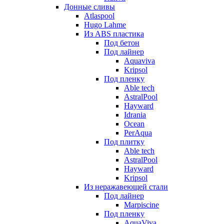
Донные сливы
Atlaspool
Hugo Lahme
Из ABS пластика
Под бетон
Под лайнер
Aquaviva
Kripsol
Под пленку
Able tech
AstralPool
Hayward
Idrania
Ocean
PerAqua
Под плитку
Able tech
AstralPool
Hayward
Kripsol
Из неражавеющей стали
Под лайнер
Marpiscine
Под пленку
AquaViva