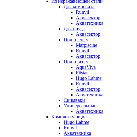
Из неражавеющей стали
Для композита
Runvil
Аквасектор
Акватехника
Для пруда
Аквасектор
Под пленку
Marpiscine
Runvil
Аквасектор
Под плитку
AquaViva
Fitstar
Hugo Lahme
Runvil
Аквасектор
Акватехника
Скимваки
Универсальные
Акватехника
Комплектующие
Hugo Lahme
Runvil
Акватехника