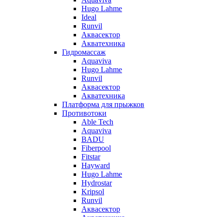
Hugo Lahme
Ideal
Runvil
Аквасектор
Акватехника
Гидромассаж
Aquaviva
Hugo Lahme
Runvil
Аквасектор
Акватехника
Платформа для прыжков
Противотоки
Able Tech
Aquaviva
BADU
Fiberpool
Fitstar
Hayward
Hugo Lahme
Hydrostar
Kripsol
Runvil
Аквасектор