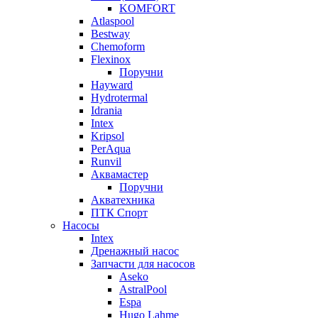
KOMFORT
Atlaspool
Bestway
Chemoform
Flexinox
Поручни
Hayward
Hydrotermal
Idrania
Intex
Kripsol
PerAqua
Runvil
Аквамастер
Поручни
Акватехника
ПТК Спорт
Насосы
Intex
Дренажный насос
Запчасти для насосов
Aseko
AstralPool
Espa
Hugo Lahme