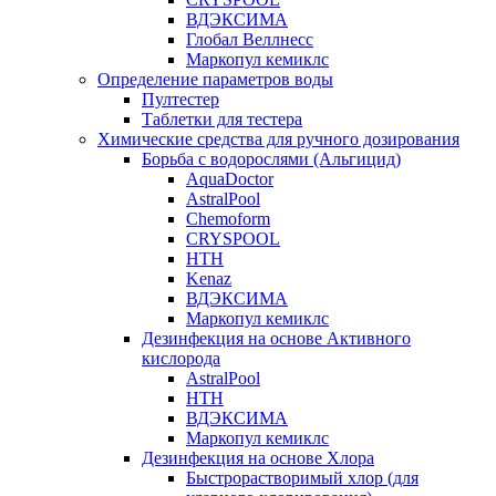
ВДЭКСИМА
Глобал Веллнесс
Маркопул кемиклс
Определение параметров воды
Пултестер
Таблетки для тестера
Химические средства для ручного дозирования
Борьба с водорослями (Альгицид)
AquaDoctor
AstralPool
Chemoform
CRYSPOOL
HTH
Kenaz
ВДЭКСИМА
Маркопул кемиклс
Дезинфекция на основе Активного
кислорода
AstralPool
HTH
ВДЭКСИМА
Маркопул кемиклс
Дезинфекция на основе Хлора
Быстрорастворимый хлор (для