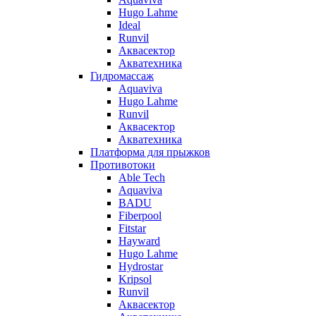
Hugo Lahme
Ideal
Runvil
Аквасектор
Акватехника
Гидромассаж
Aquaviva
Hugo Lahme
Runvil
Аквасектор
Акватехника
Платформа для прыжков
Противотоки
Able Tech
Aquaviva
BADU
Fiberpool
Fitstar
Hayward
Hugo Lahme
Hydrostar
Kripsol
Runvil
Аквасектор