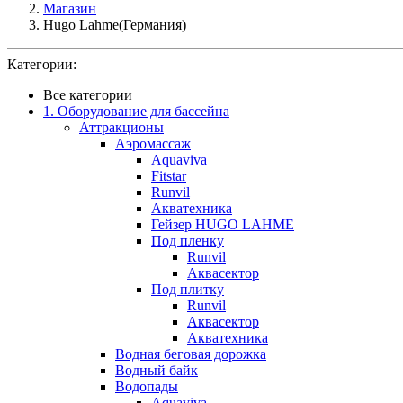
Магазин
Hugo Lahme(Германия)
Категории:
Все категории
1. Оборудование для бассейна
Аттракционы
Аэромассаж
Aquaviva
Fitstar
Runvil
Акватехника
Гейзер HUGO LAHME
Под пленку
Runvil
Аквасектор
Под плитку
Runvil
Аквасектор
Акватехника
Водная беговая дорожка
Водный байк
Водопады
Aquaviva