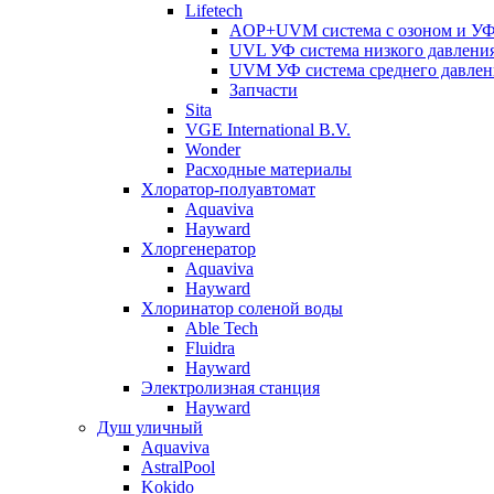
Lifetech
AOP+UVM система с озоном и УФ 
UVL УФ система низкого давлени
UVM УФ система среднего давлен
Запчасти
Sita
VGE International B.V.
Wonder
Расходные материалы
Хлоратор-полуавтомат
Aquaviva
Hayward
Хлоргенератор
Aquaviva
Hayward
Хлоринатор соленой воды
Able Tech
Fluidra
Hayward
Электролизная станция
Hayward
Душ уличный
Aquaviva
AstralPool
Kokido