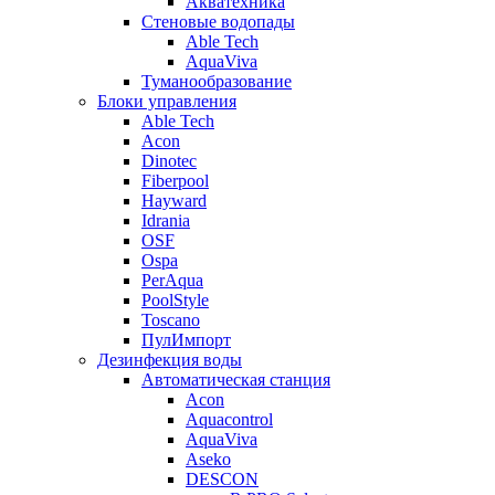
Акватехника
Стеновые водопады
Able Tech
AquaViva
Туманообразование
Блоки управления
Able Tech
Acon
Dinotec
Fiberpool
Hayward
Idrania
OSF
Ospa
PerAqua
PoolStyle
Toscano
ПулИмпорт
Дезинфекция воды
Автоматическая станция
Acon
Aquacontrol
AquaViva
Aseko
DESCON