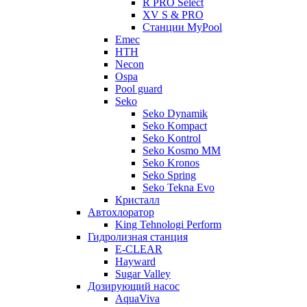
R PRO Select
XV S & PRO
Станции MyPool
Emec
HTH
Necon
Ospa
Pool guard
Seko
Seko Dynamik
Seko Kompact
Seko Kontrol
Seko Kosmo MM
Seko Kronos
Seko Spring
Seko Tekna Evo
Кристалл
Автохлоратор
King Tehnologi Perform
Гидролизная станция
E-CLEAR
Hayward
Sugar Valley
Дозирующий насос
AquaViva