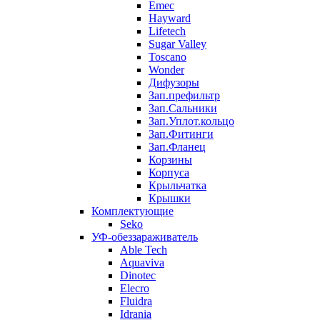
Emec
Hayward
Lifetech
Sugar Valley
Toscano
Wonder
Дифузоры
Зап.префильтр
Зап.Сальники
Зап.Уплот.кольцо
Зап.Фитинги
Зап.Фланец
Корзины
Корпуcа
Крыльчатка
Крышки
Комплектующие
Seko
УФ-обеззараживатель
Able Tech
Aquaviva
Dinotec
Elecro
Fluidra
Idrania