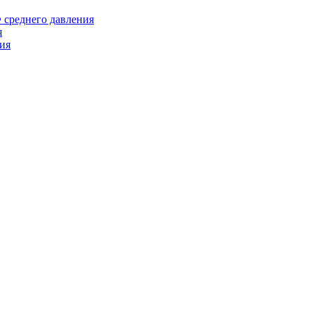
среднего давления
я
ия