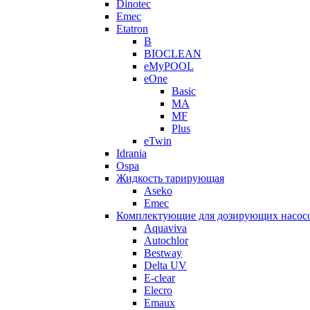
Dinotec
Emec
Etatron
B
BIOCLEAN
eMyPOOL
eOne
Basic
MA
MF
Plus
eTwin
Idrania
Ospa
Жидкость тарирующая
Aseko
Emec
Комплектующие для дозирующих насос
Aquaviva
Autochlor
Bestway
Delta UV
E-clear
Elecro
Emaux