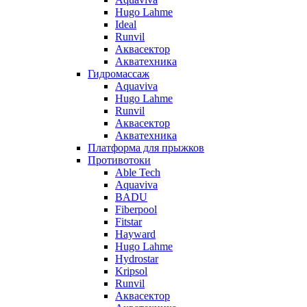
Hugo Lahme
Ideal
Runvil
Аквасектор
Акватехника
Гидромассаж
Aquaviva
Hugo Lahme
Runvil
Аквасектор
Акватехника
Платформа для прыжков
Противотоки
Able Tech
Aquaviva
BADU
Fiberpool
Fitstar
Hayward
Hugo Lahme
Hydrostar
Kripsol
Runvil
Аквасектор