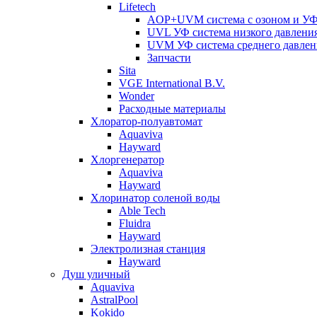
Lifetech
AOP+UVM система с озоном и УФ 
UVL УФ система низкого давлени
UVM УФ система среднего давлен
Запчасти
Sita
VGE International B.V.
Wonder
Расходные материалы
Хлоратор-полуавтомат
Aquaviva
Hayward
Хлоргенератор
Aquaviva
Hayward
Хлоринатор соленой воды
Able Tech
Fluidra
Hayward
Электролизная станция
Hayward
Душ уличный
Aquaviva
AstralPool
Kokido