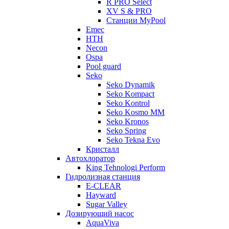
R PRO Select
XV S & PRO
Станции MyPool
Emec
HTH
Necon
Ospa
Pool guard
Seko
Seko Dynamik
Seko Kompact
Seko Kontrol
Seko Kosmo MM
Seko Kronos
Seko Spring
Seko Tekna Evo
Кристалл
Автохлоратор
King Tehnologi Perform
Гидролизная станция
E-CLEAR
Hayward
Sugar Valley
Дозирующий насос
AquaViva