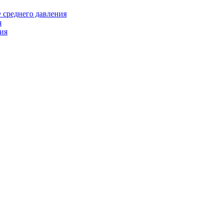
среднего давления
я
ия