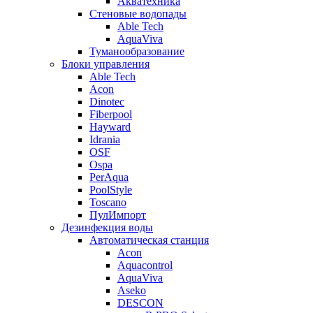
Акватехника
Стеновые водопады
Able Tech
AquaViva
Туманообразование
Блоки управления
Able Tech
Acon
Dinotec
Fiberpool
Hayward
Idrania
OSF
Ospa
PerAqua
PoolStyle
Toscano
ПулИмпорт
Дезинфекция воды
Автоматическая станция
Acon
Aquacontrol
AquaViva
Aseko
DESCON