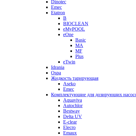
Dinotec
Emec
Etatron
B
BIOCLEAN
eMyPOOL
eOne
Basic
MA
MF
Plus
eTwin
Idrania
Ospa
Жидкость тарирующая
Aseko
Emec
Комплектующие для дозирующих насос
Aquaviva
Autochlor
Bestway
Delta UV
E-clear
Elecro
Emaux