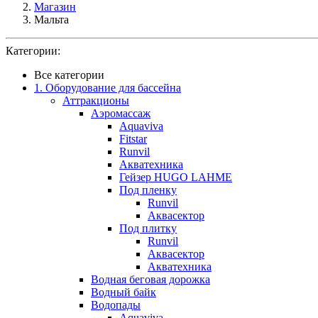
Магазин
Мальта
Категории:
Все категории
1. Оборудование для бассейна
Аттракционы
Аэромассаж
Aquaviva
Fitstar
Runvil
Акватехника
Гейзер HUGO LAHME
Под пленку
Runvil
Аквасектор
Под плитку
Runvil
Аквасектор
Акватехника
Водная беговая дорожка
Водный байк
Водопады
Aquaviva