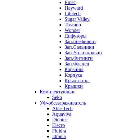
Emec
Hayward
Lifetech
Sugar Valley
Toscano
Wonder
Дифузоры
Зап.префильтр
Зап.Сальники
Зап.Уплот.кольцо
Зап.Фитинги
Зап.Фланец
Корзины
Корпуcа
Крыльчатка
Крышки
Комплектующие
Seko
УФ-обеззараживатель
Able Tech
Aquaviva
Dinotec
Elecro
Fluidra
Idrania