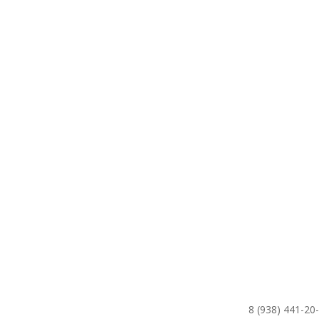
Cu/Ag Aquascenic
51
₽
КУПИТЬ
8 (938) 441-20