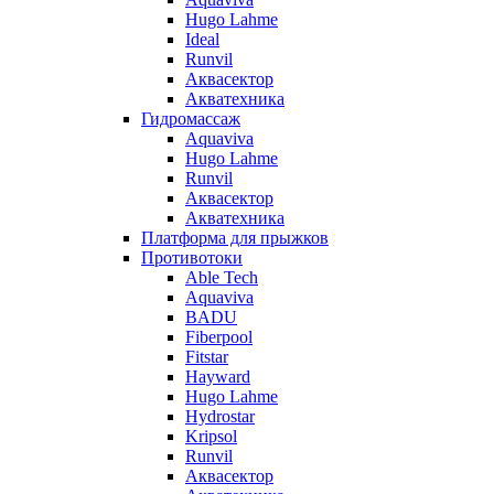
Hugo Lahme
Ideal
Runvil
Аквасектор
Акватехника
Гидромассаж
Aquaviva
Hugo Lahme
Runvil
Аквасектор
Акватехника
Платформа для прыжков
Противотоки
Able Tech
Aquaviva
BADU
Fiberpool
Fitstar
Hayward
Hugo Lahme
Hydrostar
Kripsol
Runvil
Аквасектор