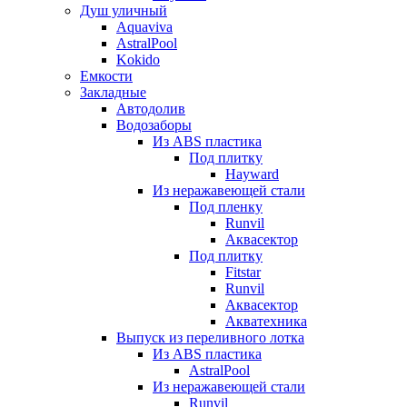
Душ уличный
Aquaviva
AstralPool
Kokido
Емкости
Закладные
Автодолив
Водозаборы
Из ABS пластика
Под плитку
Hayward
Из неражавеющей стали
Под пленку
Runvil
Аквасектор
Под плитку
Fitstar
Runvil
Аквасектор
Акватехника
Выпуск из переливного лотка
Из ABS пластика
AstralPool
Из неражавеющей стали
Runvil