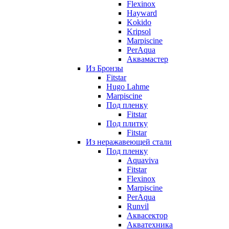
Flexinox
Hayward
Kokido
Kripsol
Marpiscine
PerAqua
Аквамастер
Из Бронзы
Fitstar
Hugo Lahme
Marpiscine
Под пленку
Fitstar
Под плитку
Fitstar
Из неражавеющей стали
Под пленку
Aquaviva
Fitstar
Flexinox
Marpiscine
PerAqua
Runvil
Аквасектор
Акватехника