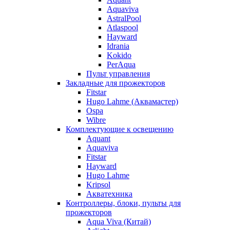
Aquaviva
AstralPool
Atlaspool
Hayward
Idrania
Kokido
PerAqua
Пульт управления
Закладные для прожекторов
Fitstar
Hugo Lahme (Аквамастер)
Ospa
Wibre
Комплектующие к освещению
Aquant
Aquaviva
Fitstar
Hayward
Hugo Lahme
Kripsol
Акватехника
Контроллеры, блоки, пульты для
прожекторов
Aqua Viva (Китай)