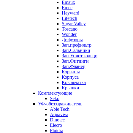
Emaux
Emec
Hayward
Lifetech
Sugar Valley
Toscano
Wonder
Дифузоры
Зап.префильтр
Зап.Сальники
Зап.Уплот.кольцо
Зап.Фитинги
Зап.Фланец
Корзины
Корпуcа
Крыльчатка
Крышки
Комплектующие
Seko
УФ-обеззараживатель
Able Tech
Aquaviva
Dinotec
Elecro
Fluidra