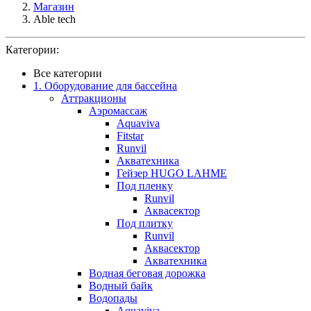
Магазин
Able tech
Категории:
Все категории
1. Оборудование для бассейна
Аттракционы
Аэромассаж
Aquaviva
Fitstar
Runvil
Акватехника
Гейзер HUGO LAHME
Под пленку
Runvil
Аквасектор
Под плитку
Runvil
Аквасектор
Акватехника
Водная беговая дорожка
Водный байк
Водопады
Aquaviva