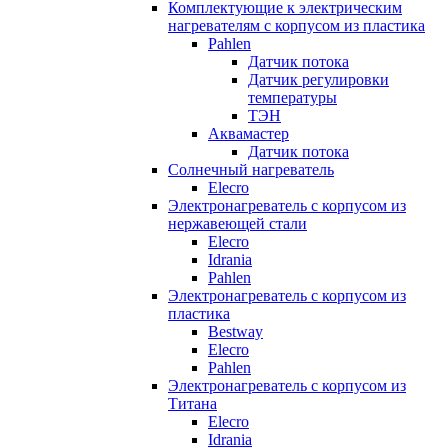
Комплектующие к электрическим
нагревателям с корпусом из пластика
Pahlen
Датчик потока
Датчик регулировки
температуры
ТЭН
Аквамастер
Датчик потока
Солнечный нагреватель
Elecro
Электронагреватель с корпусом из
нержавеющей стали
Elecro
Idrania
Pahlen
Электронагреватель с корпусом из
пластика
Bestway
Elecro
Pahlen
Электронагреватель с корпусом из
Титана
Elecro
Idrania