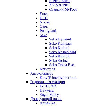
R PRO Select
XV S & PRO
Станции MyPool
Emec
HTH
Necon
Ospa
Pool guard
Seko
Seko Dynamik
Seko Kompact
Seko Kontrol
Seko Kosmo MM
Seko Kronos
Seko Spring
Seko Tekna Evo
Кристалл
Автохлоратор
King Tehnologi Perform
Гидролизная станция
E-CLEAR
Hayward
Sugar Valley
Дозирующий насос
AquaViva