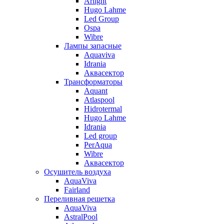
Arlight
Hugo Lahme
Led Group
Ospa
Wibre
Лампы запасные
Aquaviva
Idrania
Аквасектор
Трансформаторы
Aquant
Atlaspool
Hidrotermal
Hugo Lahme
Idrania
Led group
PerAqua
Wibre
Аквасектор
Осушитель воздуха
AquaViva
Fairland
Переливная решетка
AquaViva
AstralPool