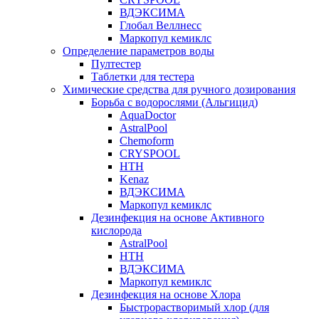
ВДЭКСИМА
Глобал Веллнесс
Маркопул кемиклс
Определение параметров воды
Пултестер
Таблетки для тестера
Химические средства для ручного дозирования
Борьба с водорослями (Альгицид)
AquaDoctor
AstralPool
Chemoform
CRYSPOOL
HTH
Kenaz
ВДЭКСИМА
Маркопул кемиклс
Дезинфекция на основе Активного
кислорода
AstralPool
HTH
ВДЭКСИМА
Маркопул кемиклс
Дезинфекция на основе Хлора
Быстрорастворимый хлор (для