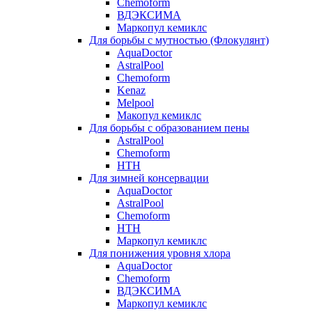
Chemoform
ВДЭКСИМА
Маркопул кемиклс
Для борьбы с мутностью (Флокулянт)
AquaDoctor
AstralPool
Chemoform
Kenaz
Melpool
Макопул кемиклс
Для борьбы с образованием пены
AstralPool
Chemoform
HTH
Для зимней консервации
AquaDoctor
AstralPool
Chemoform
HTH
Маркопул кемиклс
Для понижения уровня хлора
AquaDoctor
Chemoform
ВДЭКСИМА
Маркопул кемиклс