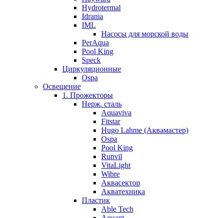
Hydrotermal
Idrania
IML
Насосы для морской воды
PerAqua
Pool King
Speck
Циркуляционные
Ospa
Освещение
1. Прожекторы
Нерж. сталь
Aquaviva
Fitstar
Hugo Lahme (Аквамастер)
Ospa
Pool King
Runvil
VitaLight
Wibre
Аквасектор
Акватехника
Пластик
Able Tech
Aquant