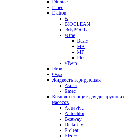
Dinotec
Emec
Etatron
B
BIOCLEAN
eMyPOOL
eOne
Basic
MA
MF
Plus
eTwin
Idrania
Ospa
Жидкость тарирующая
Aseko
Emec
Комплектующие для дозирующих
насосов
Aquaviva
Autochlor
Bestway
Delta UV
E-clear
Elecro