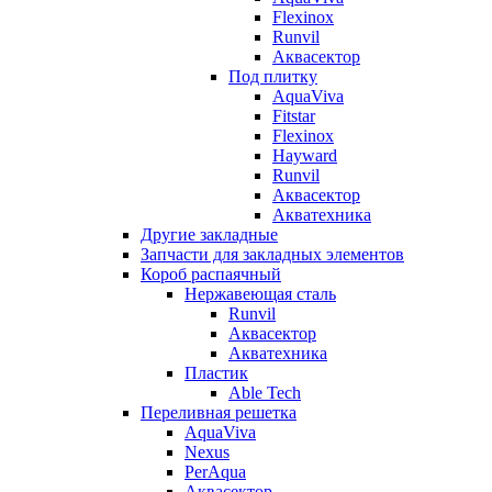
Flexinox
Runvil
Аквасектор
Под плитку
AquaViva
Fitstar
Flexinox
Hayward
Runvil
Аквасектор
Акватехника
Другие закладные
Запчасти для закладных элементов
Короб распаячный
Нержавеющая сталь
Runvil
Аквасектор
Акватехника
Пластик
Able Tech
Переливная решетка
AquaViva
Nexus
PerAqua
Аквасектор