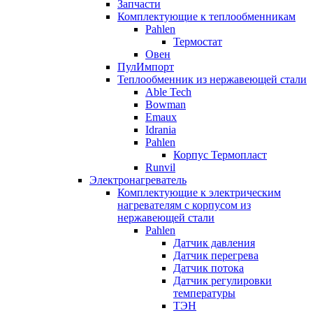
Запчасти
Комплектующие к теплообменникам
Pahlen
Термостат
Овен
ПулИмпорт
Теплообменник из нержавеющей стали
Able Tech
Bowman
Emaux
Idrania
Pahlen
Корпус Термопласт
Runvil
Электронагреватель
Комплектующие к электрическим
нагревателям с корпусом из
нержавеющей стали
Pahlen
Датчик давления
Датчик перегрева
Датчик потока
Датчик регулировки
температуры
ТЭН