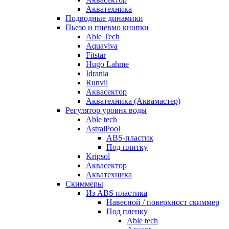
Акватехника
Подводные динамики
Пьезо и пневмо кнопки
Able Tech
Aquaviva
Fitstar
Hugo Lahme
Idrania
Runvil
Аквасектор
Акватехника (Аквамастер)
Регулятор уровня воды
Able tech
AstralPool
ABS-пластик
Под плитку
Kripsol
Аквасектор
Акватехника
Скиммеры
Из ABS пластика
Навесной / поверхност скиммер
Под пленку
Able tech