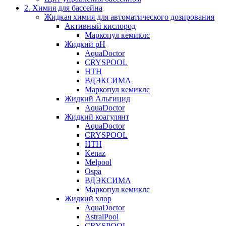
2. Химия для бассейна
Жидкая химия для автоматического дозирования
Активный кислород
Маркопул кемиклс
Жидкий pH
AquaDoctor
CRYSPOOL
HTH
ВДЭКСИМА
Маркопул кемиклс
Жидкий Альгицид
AquaDoctor
Жидкий коагулянт
AquaDoctor
CRYSPOOL
HTH
Kenaz
Melpool
Ospa
ВДЭКСИМА
Маркопул кемиклс
Жидкий хлор
AquaDoctor
AstralPool
CRYSPOOL