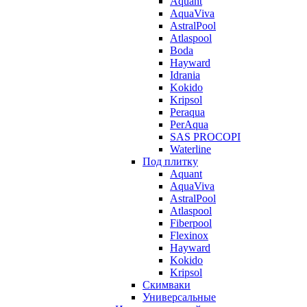
Aquant
AquaViva
AstralPool
Atlaspool
Boda
Hayward
Idrania
Kokido
Kripsol
Peraqua
PerAqua
SAS PROCOPI
Waterline
Под плитку
Aquant
AquaViva
AstralPool
Atlaspool
Fiberpool
Flexinox
Hayward
Kokido
Kripsol
Скимваки
Универсальные