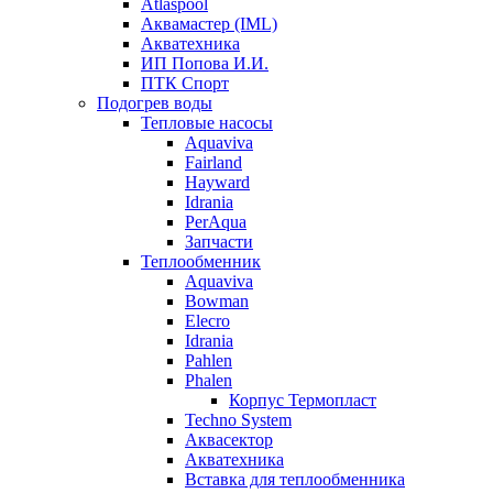
Atlaspool
Аквамастер (IML)
Акватехника
ИП Попова И.И.
ПТК Спорт
Подогрев воды
Тепловые насосы
Aquaviva
Fairland
Hayward
Idrania
PerAqua
Запчасти
Теплообменник
Aquaviva
Bowman
Elecro
Idrania
Pahlen
Phalen
Корпус Термопласт
Techno System
Аквасектор
Акватехника
Вставка для теплообменника