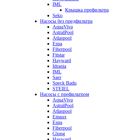
IML
Крышка префильтра
Seko
Насосы без предфильтра
AquaViva
AstralPool
Atlaspool
Espa
Fiberpool
Fitstar
Hayward
Idrania
IML
Saer
Speck Badu
STEIEL
Насосы с префильтром
AquaViva
AstralPool
Atlaspool
Emaux
Espa
Fiberpool
Glong
Hayward