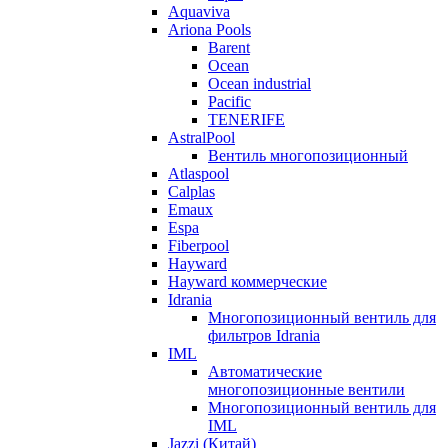
Aquaviva
Ariona Pools
Barent
Ocean
Ocean industrial
Pacific
TENERIFE
AstralPool
Вентиль многопозиционный
Atlaspool
Calplas
Emaux
Espa
Fiberpool
Hayward
Hayward коммерческие
Idrania
Многопозиционный вентиль для
фильтров Idrania
IML
Автоматические
многопозиционные вентили
Многопозиционный вентиль для
IML
Jazzi (Китай)