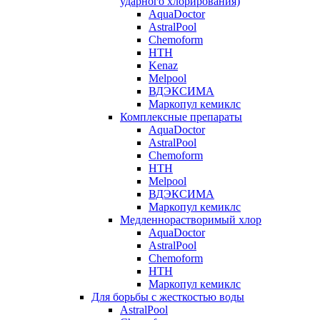
ударного хлорирования)
AquaDoctor
AstralPool
Chemoform
HTH
Kenaz
Melpool
ВДЭКСИМА
Маркопул кемиклс
Комплексные препараты
AquaDoctor
AstralPool
Chemoform
HTH
Melpool
ВДЭКСИМА
Маркопул кемиклс
Медленнорастворимый хлор
AquaDoctor
AstralPool
Chemoform
HTH
Маркопул кемиклс
Для борьбы с жесткостью воды
AstralPool