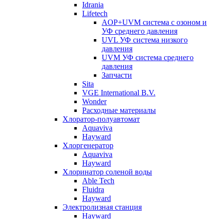
Idrania
Lifetech
AOP+UVM система с озоном и
УФ среднего давления
UVL УФ система низкого
давления
UVM УФ система среднего
давления
Запчасти
Sita
VGE International B.V.
Wonder
Расходные материалы
Хлоратор-полуавтомат
Aquaviva
Hayward
Хлоргенератор
Aquaviva
Hayward
Хлоринатор соленой воды
Able Tech
Fluidra
Hayward
Электролизная станция
Hayward