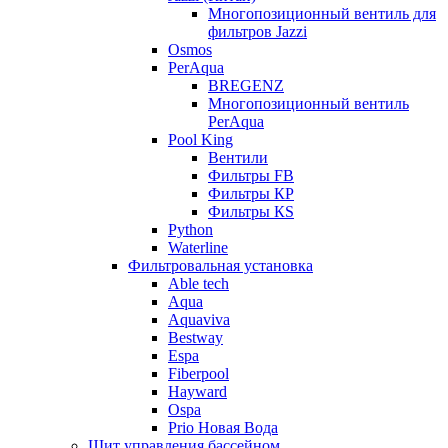
Многопозиционный вентиль для
фильтров Jazzi
Osmos
PerAqua
BREGENZ
Многопозиционный вентиль
PerAqua
Pool King
Вентили
Фильтры FB
Фильтры КP
Фильтры КS
Python
Waterline
Фильтровальная установка
Able tech
Aqua
Aquaviva
Bestway
Espa
Fiberpool
Hayward
Ospa
Prio Новая Вода
Щит управления бассейном