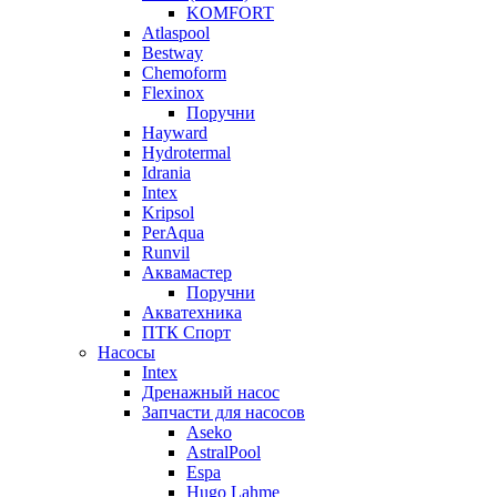
KOMFORT
Atlaspool
Bestway
Chemoform
Flexinox
Поручни
Hayward
Hydrotermal
Idrania
Intex
Kripsol
PerAqua
Runvil
Аквамастер
Поручни
Акватехника
ПТК Спорт
Насосы
Intex
Дренажный насос
Запчасти для насосов
Aseko
AstralPool
Espa
Hugo Lahme