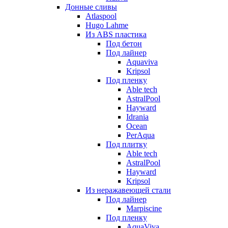
Донные сливы
Atlaspool
Hugo Lahme
Из ABS пластика
Под бетон
Под лайнер
Aquaviva
Kripsol
Под пленку
Able tech
AstralPool
Hayward
Idrania
Ocean
PerAqua
Под плитку
Able tech
AstralPool
Hayward
Kripsol
Из неражавеющей стали
Под лайнер
Marpiscine
Под пленку
AquaViva