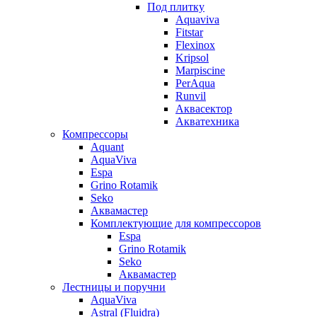
Под плитку
Aquaviva
Fitstar
Flexinox
Kripsol
Marpiscine
PerAqua
Runvil
Аквасектор
Акватехника
Компрессоры
Aquant
AquaViva
Espa
Grino Rotamik
Seko
Аквамастер
Комплектующие для компрессоров
Espa
Grino Rotamik
Seko
Аквамастер
Лестницы и поручни
AquaViva
Astral (Fluidra)