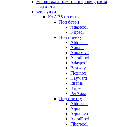
Установка автомат. контроля уровня
жидкости
Форсунки
Из ABS пластика
Под бетон
Atlaspool
Kripsol
Под пленку
Able tech
Aquant
AquaViva
AstralPool
Atlaspool
Bestway
Flexinox
Hayward
Idrania
Kripsol
PerAqua
Под плитку
Able tech
Aquant
Aquaviva
AstralPool
Fiberpool