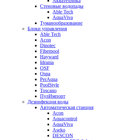
Акватехника
Стеновые водопады
Able Tech
AquaViva
Туманообразование
Блоки управления
Able Tech
Acon
Dinotec
Fiberpool
Hayward
Idrania
OSF
Ospa
PerAqua
PoolStyle
Toscano
ПулИмпорт
Дезинфекция воды
Автоматическая станция
Acon
Aquacontrol
AquaViva
Aseko
DESCON