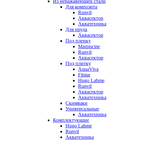
Из неражавеющей стали
Для композита
Runvil
Аквасектор
Акватехника
Для пруда
Аквасектор
Под пленку
Marpiscine
Runvil
Аквасектор
Под плитку
AquaViva
Fitstar
Hugo Lahme
Runvil
Аквасектор
Акватехника
Скимваки
Универсальные
Акватехника
Комплектующие
Hugo Lahme
Runvil
Акватехника