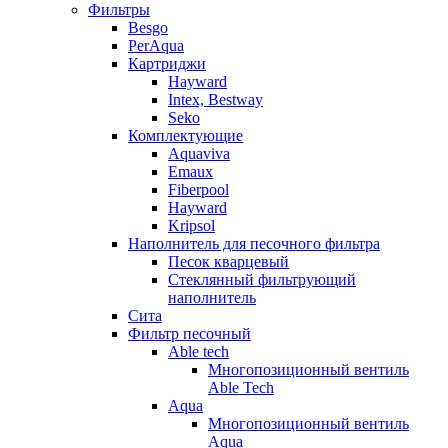
Фильтры
Besgo
PerAqua
Картриджи
Hayward
Intex, Bestway
Seko
Комплектующие
Aquaviva
Emaux
Fiberpool
Hayward
Kripsol
Наполнитель для песочного фильтра
Песок кварцевый
Стеклянный фильтрующий
наполнитель
Сита
Фильтр песочный
Able tech
Многопозиционный вентиль
Able Tech
Aqua
Многопозиционный вентиль
Aqua