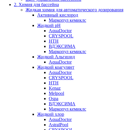
2. Химия для бассейна
Жидкая химия для автоматического дозирования
Активный кислород
Маркопул кемиклс
Жидкий pH
AquaDoctor
CRYSPOOL
HTH
ВДЭКСИМА
Маркопул кемиклс
Жидкий Альгицид
AquaDoctor
Жидкий коагулянт
AquaDoctor
CRYSPOOL
HTH
Kenaz
Melpool
Ospa
ВДЭКСИМА
Маркопул кемиклс
Жидкий хлор
AquaDoctor
AstralPool
CRYSPOOL