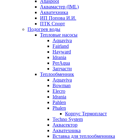
Atlaspool
Аквамастер (IML)
Акватехника
ИП Попова И.И.
ПТК Спорт
Подогрев воды
Тепловые насосы
Aquaviva
Fairland
Hayward
Idrania
PerAqua
Запчасти
Теплообменник
Aquaviva
Bowman
Elecro
Idrania
Pahlen
Phalen
Корпус Термопласт
Techno System
Аквасектор
Акватехника
Вставка для теплообменника