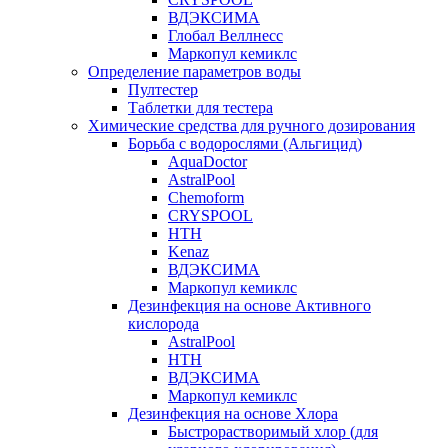
ВДЭКСИМА
Глобал Веллнесс
Маркопул кемиклс
Определение параметров воды
Пултестер
Таблетки для тестера
Химические средства для ручного дозирования
Борьба с водорослями (Альгицид)
AquaDoctor
AstralPool
Chemoform
CRYSPOOL
HTH
Kenaz
ВДЭКСИМА
Маркопул кемиклс
Дезинфекция на основе Активного
кислорода
AstralPool
HTH
ВДЭКСИМА
Маркопул кемиклс
Дезинфекция на основе Хлора
Быстрорастворимый хлор (для