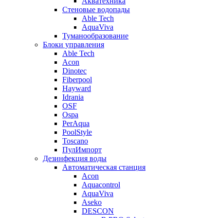
Акватехника
Стеновые водопады
Able Tech
AquaViva
Туманообразование
Блоки управления
Able Tech
Acon
Dinotec
Fiberpool
Hayward
Idrania
OSF
Ospa
PerAqua
PoolStyle
Toscano
ПулИмпорт
Дезинфекция воды
Автоматическая станция
Acon
Aquacontrol
AquaViva
Aseko
DESCON