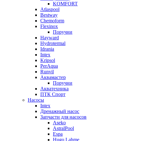
KOMFORT
Atlaspool
Bestway
Chemoform
Flexinox
Поручни
Hayward
Hydrotermal
Idrania
Intex
Kripsol
PerAqua
Runvil
Аквамастер
Поручни
Акватехника
ПТК Спорт
Насосы
Intex
Дренажный насос
Запчасти для насосов
Aseko
AstralPool
Espa
Hugo Lahme