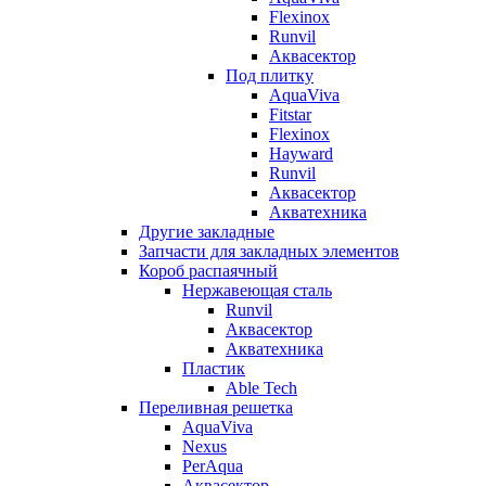
Flexinox
Runvil
Аквасектор
Под плитку
AquaViva
Fitstar
Flexinox
Hayward
Runvil
Аквасектор
Акватехника
Другие закладные
Запчасти для закладных элементов
Короб распаячный
Нержавеющая сталь
Runvil
Аквасектор
Акватехника
Пластик
Able Tech
Переливная решетка
AquaViva
Nexus
PerAqua
Аквасектор