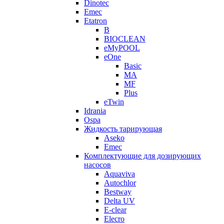
Dinotec
Emec
Etatron
B
BIOCLEAN
eMyPOOL
eOne
Basic
MA
MF
Plus
eTwin
Idrania
Ospa
Жидкость тарирующая
Aseko
Emec
Комплектующие для дозирующих
насосов
Aquaviva
Autochlor
Bestway
Delta UV
E-clear
Elecro