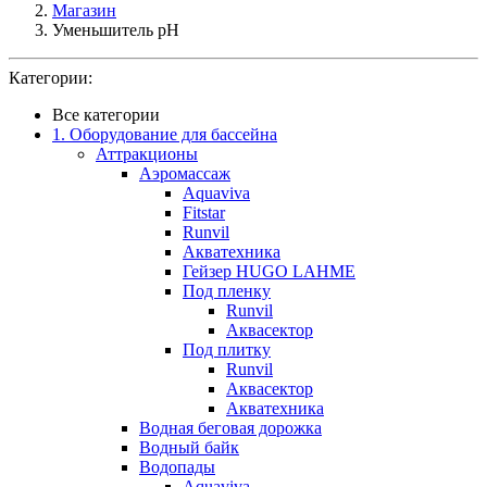
Магазин
Уменьшитель pH
Категории:
Все категории
1. Оборудование для бассейна
Аттракционы
Аэромассаж
Aquaviva
Fitstar
Runvil
Акватехника
Гейзер HUGO LAHME
Под пленку
Runvil
Аквасектор
Под плитку
Runvil
Аквасектор
Акватехника
Водная беговая дорожка
Водный байк
Водопады
Aquaviva