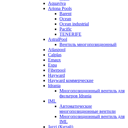
Aquaviva
Ariona Pools
Barent
Ocean
Ocean industrial
Pacific
TENERIFE
AstralPool
Вентиль многопозиционный
Atlaspool
Calplas
Emaux
Espa
Fiberpool
Hayward
Hayward коммерческие
Idrania
Многопозиционный вентиль для
фильтров Idrania
IML
Автоматические
многопозиционные вентили
Многопозиционный вентиль для
IML
Jazzi (Китай)