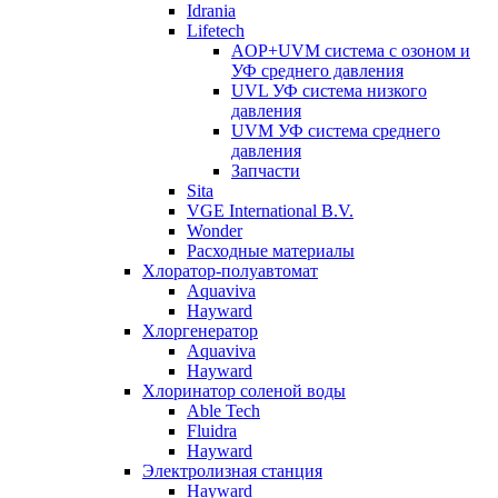
Idrania
Lifetech
AOP+UVM система с озоном и
УФ среднего давления
UVL УФ система низкого
давления
UVM УФ система среднего
давления
Запчасти
Sita
VGE International B.V.
Wonder
Расходные материалы
Хлоратор-полуавтомат
Aquaviva
Hayward
Хлоргенератор
Aquaviva
Hayward
Хлоринатор соленой воды
Able Tech
Fluidra
Hayward
Электролизная станция
Hayward