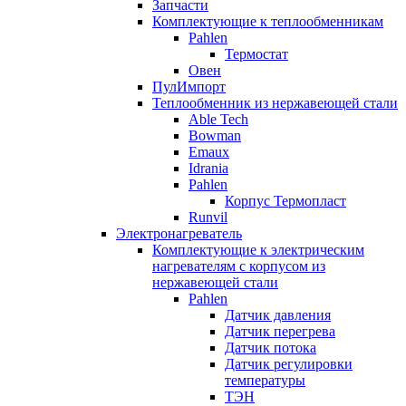
Запчасти
Комплектующие к теплообменникам
Pahlen
Термостат
Овен
ПулИмпорт
Теплообменник из нержавеющей стали
Able Tech
Bowman
Emaux
Idrania
Pahlen
Корпус Термопласт
Runvil
Электронагреватель
Комплектующие к электрическим
нагревателям с корпусом из
нержавеющей стали
Pahlen
Датчик давления
Датчик перегрева
Датчик потока
Датчик регулировки
температуры
ТЭН