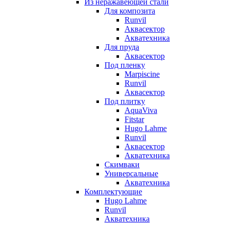
Из неражавеющей стали
Для композита
Runvil
Аквасектор
Акватехника
Для пруда
Аквасектор
Под пленку
Marpiscine
Runvil
Аквасектор
Под плитку
AquaViva
Fitstar
Hugo Lahme
Runvil
Аквасектор
Акватехника
Скимваки
Универсальные
Акватехника
Комплектующие
Hugo Lahme
Runvil
Акватехника