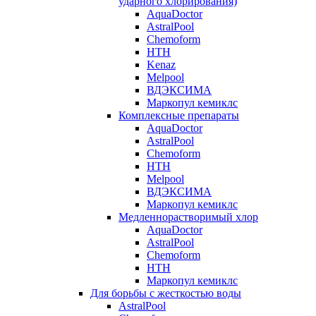
ударного хлорирования)
AquaDoctor
AstralPool
Chemoform
HTH
Kenaz
Melpool
ВДЭКСИМА
Маркопул кемиклс
Комплексные препараты
AquaDoctor
AstralPool
Chemoform
HTH
Melpool
ВДЭКСИМА
Маркопул кемиклс
Медленнорастворимый хлор
AquaDoctor
AstralPool
Chemoform
HTH
Маркопул кемиклс
Для борьбы с жесткостью воды
AstralPool