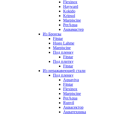
Flexinox
Hayward
Kokido
Kripsol
Marpiscine
PerAqua
Аквамастер
Из Бронзы
Fitstar
Hugo Lahme
Marpiscine
Под пленку
Fitstar
Под плитку
Fitstar
Из неражавеющей стали
Под пленку
Aquaviva
Fitstar
Flexinox
Marpiscine
PerAqua
Runvil
Аквасектор
Акватехника