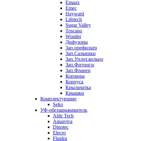
Emaux
Emec
Hayward
Lifetech
Sugar Valley
Toscano
Wonder
Дифузоры
Зап.префильтр
Зап.Сальники
Зап.Уплот.кольцо
Зап.Фитинги
Зап.Фланец
Корзины
Корпуcа
Крыльчатка
Крышки
Комплектующие
Seko
УФ-обеззараживатель
Able Tech
Aquaviva
Dinotec
Elecro
Fluidra