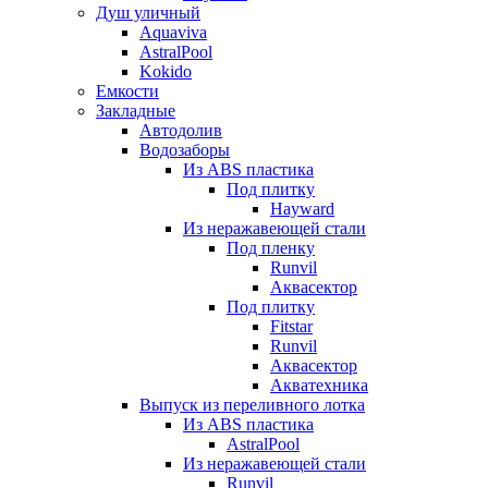
Душ уличный
Aquaviva
AstralPool
Kokido
Емкости
Закладные
Автодолив
Водозаборы
Из ABS пластика
Под плитку
Hayward
Из неражавеющей стали
Под пленку
Runvil
Аквасектор
Под плитку
Fitstar
Runvil
Аквасектор
Акватехника
Выпуск из переливного лотка
Из ABS пластика
AstralPool
Из неражавеющей стали
Runvil