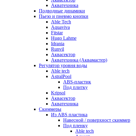
Акватехника
Подводные динамики
Пьезо и пневмо кнопки
Able Tech
Aquaviva
Fitstar
Hugo Lahme
Idrania
Runvil
Аквасектор
Акватехника (Аквамастер)
Регулятор уровня воды
Able tech
AstralPool
ABS-пластик
Под плитку
Kripsol
Аквасектор
Акватехника
Скиммеры
Из ABS пластика
Навесной / поверхност скиммер
Под пленку
Able tech