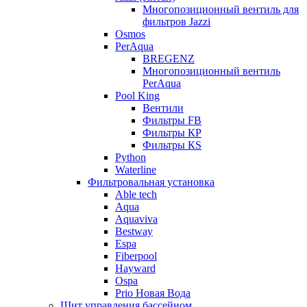
Многопозиционный вентиль для
фильтров Jazzi
Osmos
PerAqua
BREGENZ
Многопозиционный вентиль
PerAqua
Pool King
Вентили
Фильтры FB
Фильтры КP
Фильтры КS
Python
Waterline
Фильтровальная установка
Able tech
Aqua
Aquaviva
Bestway
Espa
Fiberpool
Hayward
Ospa
Prio Новая Вода
Щит управления бассейном