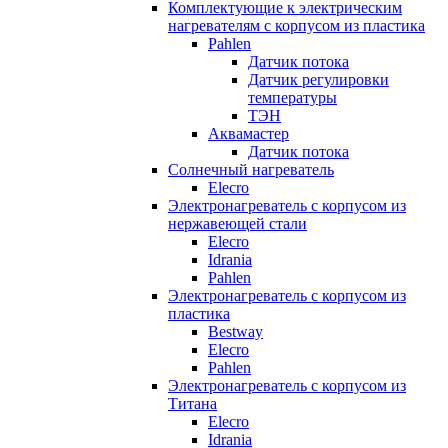
Комплектующие к электрическим
нагревателям с корпусом из пластика
Pahlen
Датчик потока
Датчик регулировки
температуры
ТЭН
Аквамастер
Датчик потока
Солнечный нагреватель
Elecro
Электронагреватель с корпусом из
нержавеющей стали
Elecro
Idrania
Pahlen
Электронагреватель с корпусом из
пластика
Bestway
Elecro
Pahlen
Электронагреватель с корпусом из
Титана
Elecro
Idrania