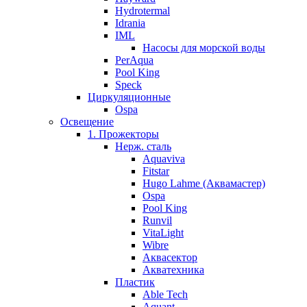
Hydrotermal
Idrania
IML
Насосы для морской воды
PerAqua
Pool King
Speck
Циркуляционные
Ospa
Освещение
1. Прожекторы
Нерж. сталь
Aquaviva
Fitstar
Hugo Lahme (Аквамастер)
Ospa
Pool King
Runvil
VitaLight
Wibre
Аквасектор
Акватехника
Пластик
Able Tech
Aquant