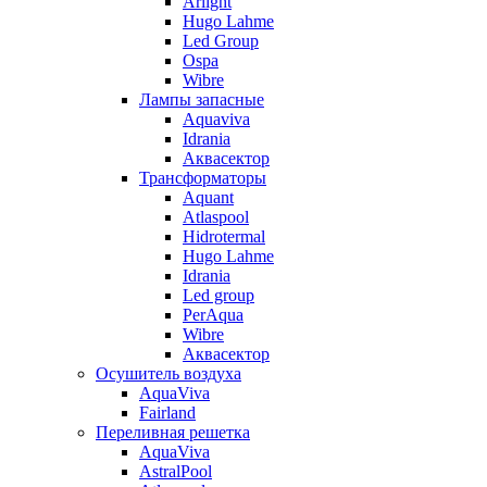
Arlight
Hugo Lahme
Led Group
Ospa
Wibre
Лампы запасные
Aquaviva
Idrania
Аквасектор
Трансформаторы
Aquant
Atlaspool
Hidrotermal
Hugo Lahme
Idrania
Led group
PerAqua
Wibre
Аквасектор
Осушитель воздуха
AquaViva
Fairland
Переливная решетка
AquaViva
AstralPool