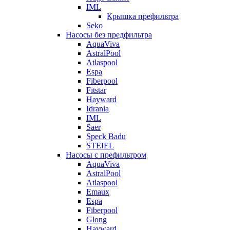
IML
Крышка префильтра
Seko
Насосы без предфильтра
AquaViva
AstralPool
Atlaspool
Espa
Fiberpool
Fitstar
Hayward
Idrania
IML
Saer
Speck Badu
STEIEL
Насосы с префильтром
AquaViva
AstralPool
Atlaspool
Emaux
Espa
Fiberpool
Glong
Hayward