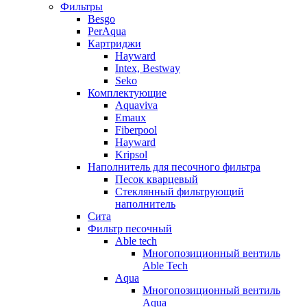
Фильтры
Besgo
PerAqua
Картриджи
Hayward
Intex, Bestway
Seko
Комплектующие
Aquaviva
Emaux
Fiberpool
Hayward
Kripsol
Наполнитель для песочного фильтра
Песок кварцевый
Стеклянный фильтрующий
наполнитель
Сита
Фильтр песочный
Able tech
Многопозиционный вентиль
Able Tech
Aqua
Многопозиционный вентиль
Aqua