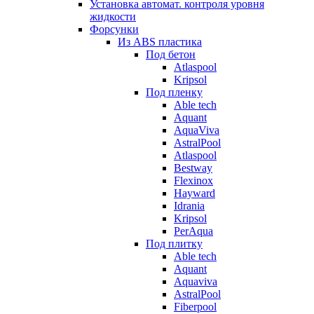
Установка автомат. контроля уровня
жидкости
Форсунки
Из ABS пластика
Под бетон
Atlaspool
Kripsol
Под пленку
Able tech
Aquant
AquaViva
AstralPool
Atlaspool
Bestway
Flexinox
Hayward
Idrania
Kripsol
PerAqua
Под плитку
Able tech
Aquant
Aquaviva
AstralPool
Fiberpool