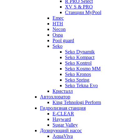
R PRO Select
XV S & PRO
Станции MyPool
Emec
HTH
Necon
Ospa
Pool guard
Seko
Seko Dynamik
Seko Kompact
Seko Kontrol
Seko Kosmo MM
Seko Kronos
Seko Spring
Seko Tekna Evo
Кристалл
Автохлоратор
King Tehnologi Perform
Гидролизная станция
E-CLEAR
Hayward
Sugar Valley
Дозирующий насос
AquaViva