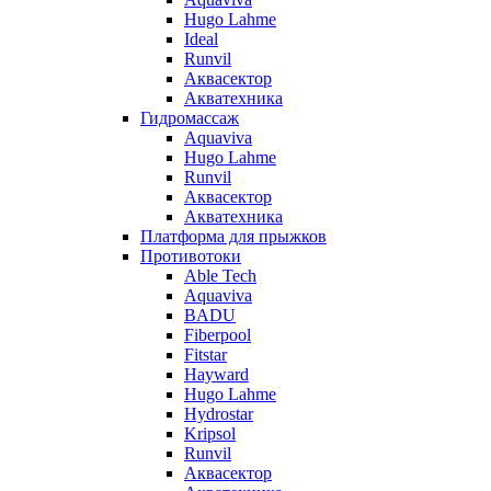
Hugo Lahme
Ideal
Runvil
Аквасектор
Акватехника
Гидромассаж
Aquaviva
Hugo Lahme
Runvil
Аквасектор
Акватехника
Платформа для прыжков
Противотоки
Able Tech
Aquaviva
BADU
Fiberpool
Fitstar
Hayward
Hugo Lahme
Hydrostar
Kripsol
Runvil
Аквасектор