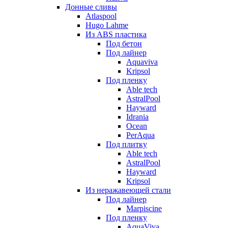
Донные сливы
Atlaspool
Hugo Lahme
Из ABS пластика
Под бетон
Под лайнер
Aquaviva
Kripsol
Под пленку
Able tech
AstralPool
Hayward
Idrania
Ocean
PerAqua
Под плитку
Able tech
AstralPool
Hayward
Kripsol
Из неражавеющей стали
Под лайнер
Marpiscine
Под пленку
AquaViva