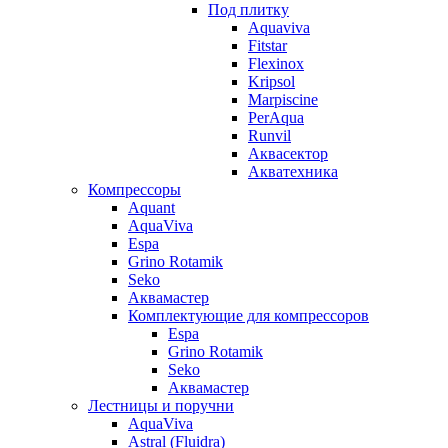
Под плитку
Aquaviva
Fitstar
Flexinox
Kripsol
Marpiscine
PerAqua
Runvil
Аквасектор
Акватехника
Компрессоры
Aquant
AquaViva
Espa
Grino Rotamik
Seko
Аквамастер
Комплектующие для компрессоров
Espa
Grino Rotamik
Seko
Аквамастер
Лестницы и поручни
AquaViva
Astral (Fluidra)