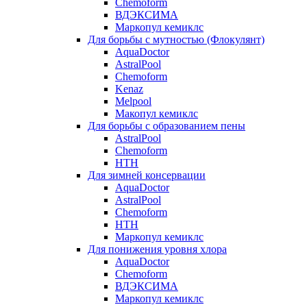
Chemoform
ВДЭКСИМА
Маркопул кемиклс
Для борьбы с мутностью (Флокулянт)
AquaDoctor
AstralPool
Chemoform
Kenaz
Melpool
Макопул кемиклс
Для борьбы с образованием пены
AstralPool
Chemoform
HTH
Для зимней консервации
AquaDoctor
AstralPool
Chemoform
HTH
Маркопул кемиклс
Для понижения уровня хлора
AquaDoctor
Chemoform
ВДЭКСИМА
Маркопул кемиклс