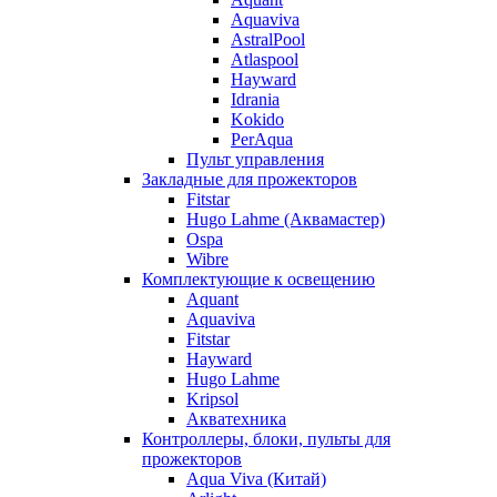
Aquaviva
AstralPool
Atlaspool
Hayward
Idrania
Kokido
PerAqua
Пульт управления
Закладные для прожекторов
Fitstar
Hugo Lahme (Аквамастер)
Ospa
Wibre
Комплектующие к освещению
Aquant
Aquaviva
Fitstar
Hayward
Hugo Lahme
Kripsol
Акватехника
Контроллеры, блоки, пульты для
прожекторов
Aqua Viva (Китай)