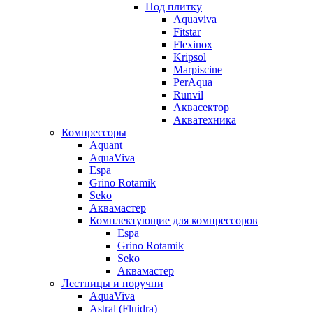
Под плитку
Aquaviva
Fitstar
Flexinox
Kripsol
Marpiscine
PerAqua
Runvil
Аквасектор
Акватехника
Компрессоры
Aquant
AquaViva
Espa
Grino Rotamik
Seko
Аквамастер
Комплектующие для компрессоров
Espa
Grino Rotamik
Seko
Аквамастер
Лестницы и поручни
AquaViva
Astral (Fluidra)