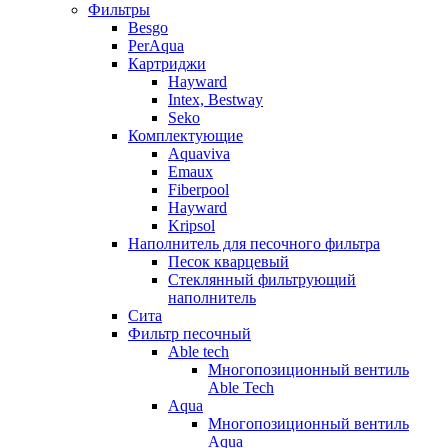
Фильтры
Besgo
PerAqua
Картриджи
Hayward
Intex, Bestway
Seko
Комплектующие
Aquaviva
Emaux
Fiberpool
Hayward
Kripsol
Наполнитель для песочного фильтра
Песок кварцевый
Стеклянный фильтрующий
наполнитель
Сита
Фильтр песочный
Able tech
Многопозиционный вентиль
Able Tech
Aqua
Многопозиционный вентиль
Aqua