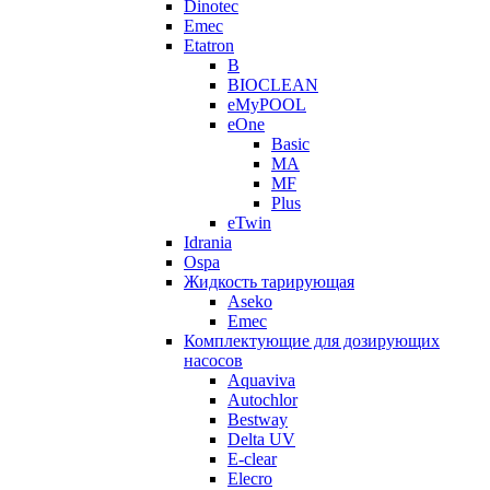
Dinotec
Emec
Etatron
B
BIOCLEAN
eMyPOOL
eOne
Basic
MA
MF
Plus
eTwin
Idrania
Ospa
Жидкость тарирующая
Aseko
Emec
Комплектующие для дозирующих
насосов
Aquaviva
Autochlor
Bestway
Delta UV
E-clear
Elecro