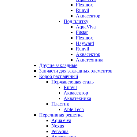
Flexinox
Runvil
Аквасектор
Под плитку
AquaViva
Fitstar
Flexinox
Hayward
Runvil
Аквасектор
Акватехника
Другие закладные
Запчасти для закладных элементов
Короб распаячный
Нержавеющая сталь
Runvil
Аквасектор
Акватехника
Пластик
Able Tech
Переливная решетка
AquaViva
Nexus
PerAqua
Аквасектор