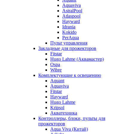
Aquaviva
AstralPool
Atlaspool
Hayward
Idrania
Kokido
PerAqua
Пульт управления
Закладные для прожекторов
Fitstar
Hugo Lahme (Аквамастер)
Ospa
Wibre
Комплектующие к освещению
Aquant
Aquaviva
Fitstar
Hayward
Hugo Lahme
Kripsol
Акватехника
Контроллеры, блоки, пульты для
прожекторов
Aqua Viva (Китай)