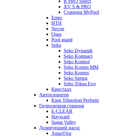
R PRO Select
XV S & PRO
Станции MyPool
Emec
HTH
Necon
Ospa
Pool guard
Seko
Seko Dynamik
Seko Kompact
Seko Kontrol
Seko Kosmo MM
Seko Kronos
Seko Spring
Seko Tekna Evo
Кристалл
Автохлоратор
King Tehnologi Perform
Гидролизная станция
E-CLEAR
Hayward
Sugar Valley
Дозирующий насос
AquaViva