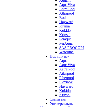
Aquant
AquaViva
AstralPool
Atlaspool
Boda
Hayward
Idrania
Kokido
Kripsol
Peraqua
PerAqua
SAS PROCOPI
Waterline
Под плитку
Aquant
AquaViva
AstralPool
Atlaspool
Fiberpool
Flexinox
Hayward
Kokido
Kripsol
Скимваки
Универсальные