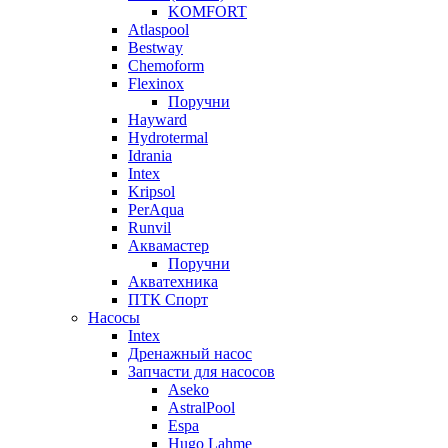
KOMFORT
Atlaspool
Bestway
Chemoform
Flexinox
Поручни
Hayward
Hydrotermal
Idrania
Intex
Kripsol
PerAqua
Runvil
Аквамастер
Поручни
Акватехника
ПТК Спорт
Насосы
Intex
Дренажный насос
Запчасти для насосов
Aseko
AstralPool
Espa
Hugo Lahme