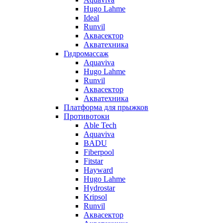
Hugo Lahme
Ideal
Runvil
Аквасектор
Акватехника
Гидромассаж
Aquaviva
Hugo Lahme
Runvil
Аквасектор
Акватехника
Платформа для прыжков
Противотоки
Able Tech
Aquaviva
BADU
Fiberpool
Fitstar
Hayward
Hugo Lahme
Hydrostar
Kripsol
Runvil
Аквасектор