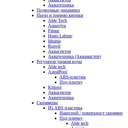
Акватехника
Подводные динамики
Пьезо и пневмо кнопки
Able Tech
Aquaviva
Fitstar
Hugo Lahme
Idrania
Runvil
Аквасектор
Акватехника (Аквамастер)
Регулятор уровня воды
Able tech
AstralPool
ABS-пластик
Под плитку
Kripsol
Аквасектор
Акватехника
Скиммеры
Из ABS пластика
Навесной / поверхност скиммер
Под пленку
Able tech