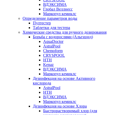
ВДЭКСИМА
Глобал Веллнесс
Маркопул кемиклс
Определение параметров воды
Пултестер
Таблетки для тестера
Химические средства для ручного дозирования
Борьба с водорослями (Альгицид)
AquaDoctor
AstralPool
Chemoform
CRYSPOOL
HTH
Kenaz
ВДЭКСИМА
Маркопул кемиклс
Дезинфекция на основе Активного
кислорода
AstralPool
HTH
ВДЭКСИМА
Маркопул кемиклс
Дезинфекция на основе Хлора
Быстрорастворимый хлор (для