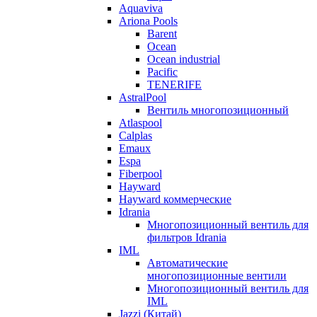
Aquaviva
Ariona Pools
Barent
Ocean
Ocean industrial
Pacific
TENERIFE
AstralPool
Вентиль многопозиционный
Atlaspool
Calplas
Emaux
Espa
Fiberpool
Hayward
Hayward коммерческие
Idrania
Многопозиционный вентиль для
фильтров Idrania
IML
Автоматические
многопозиционные вентили
Многопозиционный вентиль для
IML
Jazzi (Китай)