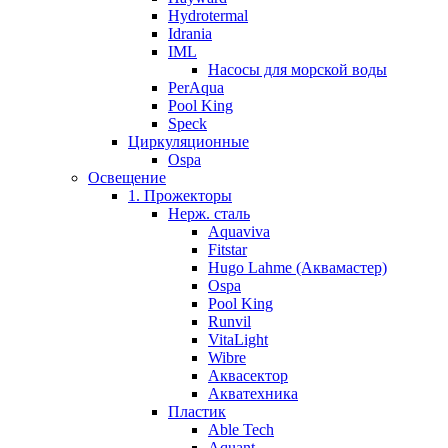
Hydrotermal
Idrania
IML
Насосы для морской воды
PerAqua
Pool King
Speck
Циркуляционные
Ospa
Освещение
1. Прожекторы
Нерж. сталь
Aquaviva
Fitstar
Hugo Lahme (Аквамастер)
Ospa
Pool King
Runvil
VitaLight
Wibre
Аквасектор
Акватехника
Пластик
Able Tech
Aquant