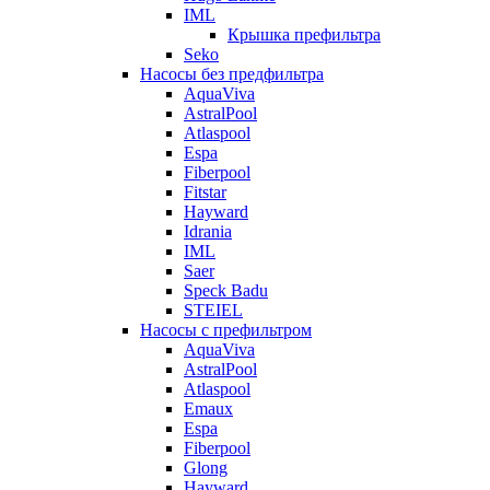
IML
Крышка префильтра
Seko
Насосы без предфильтра
AquaViva
AstralPool
Atlaspool
Espa
Fiberpool
Fitstar
Hayward
Idrania
IML
Saer
Speck Badu
STEIEL
Насосы с префильтром
AquaViva
AstralPool
Atlaspool
Emaux
Espa
Fiberpool
Glong
Hayward