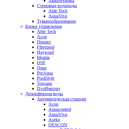
Акватехника
Стеновые водопады
Able Tech
AquaViva
Туманообразование
Блоки управления
Able Tech
Acon
Dinotec
Fiberpool
Hayward
Idrania
OSF
Ospa
PerAqua
PoolStyle
Toscano
ПулИмпорт
Дезинфекция воды
Автоматическая станция
Acon
Aquacontrol
AquaViva
Aseko
DESCON