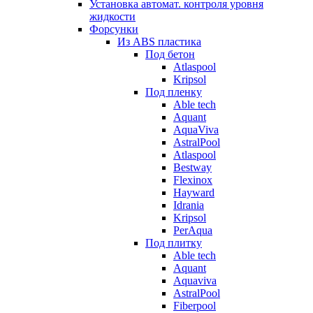
Установка автомат. контроля уровня
жидкости
Форсунки
Из ABS пластика
Под бетон
Atlaspool
Kripsol
Под пленку
Able tech
Aquant
AquaViva
AstralPool
Atlaspool
Bestway
Flexinox
Hayward
Idrania
Kripsol
PerAqua
Под плитку
Able tech
Aquant
Aquaviva
AstralPool
Fiberpool