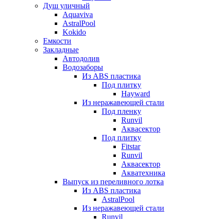
Душ уличный
Aquaviva
AstralPool
Kokido
Емкости
Закладные
Автодолив
Водозаборы
Из ABS пластика
Под плитку
Hayward
Из неражавеющей стали
Под пленку
Runvil
Аквасектор
Под плитку
Fitstar
Runvil
Аквасектор
Акватехника
Выпуск из переливного лотка
Из ABS пластика
AstralPool
Из неражавеющей стали
Runvil