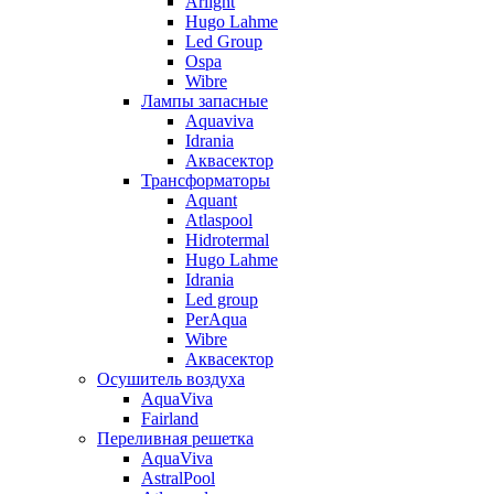
Arlight
Hugo Lahme
Led Group
Ospa
Wibre
Лампы запасные
Aquaviva
Idrania
Аквасектор
Трансформаторы
Aquant
Atlaspool
Hidrotermal
Hugo Lahme
Idrania
Led group
PerAqua
Wibre
Аквасектор
Осушитель воздуха
AquaViva
Fairland
Переливная решетка
AquaViva
AstralPool