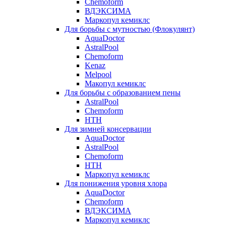
Chemoform
ВДЭКСИМА
Маркопул кемиклс
Для борьбы с мутностью (Флокулянт)
AquaDoctor
AstralPool
Chemoform
Kenaz
Melpool
Макопул кемиклс
Для борьбы с образованием пены
AstralPool
Chemoform
HTH
Для зимней консервации
AquaDoctor
AstralPool
Chemoform
HTH
Маркопул кемиклс
Для понижения уровня хлора
AquaDoctor
Chemoform
ВДЭКСИМА
Маркопул кемиклс