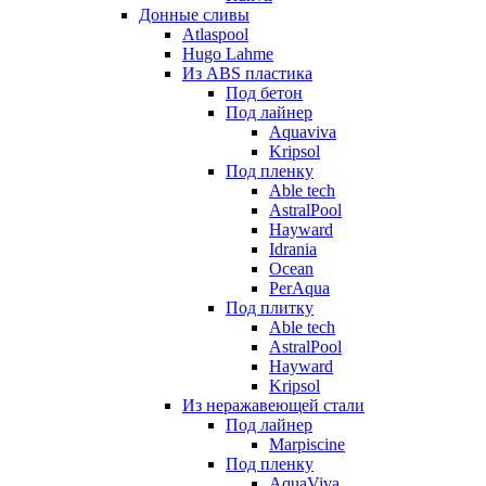
Донные сливы
Atlaspool
Hugo Lahme
Из ABS пластика
Под бетон
Под лайнер
Aquaviva
Kripsol
Под пленку
Able tech
AstralPool
Hayward
Idrania
Ocean
PerAqua
Под плитку
Able tech
AstralPool
Hayward
Kripsol
Из неражавеющей стали
Под лайнер
Marpiscine
Под пленку
AquaViva