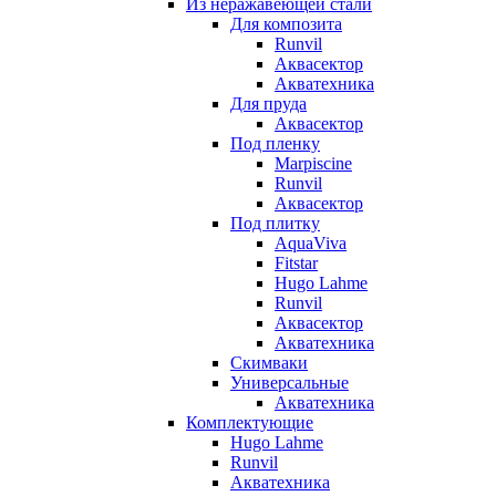
Из неражавеющей стали
Для композита
Runvil
Аквасектор
Акватехника
Для пруда
Аквасектор
Под пленку
Marpiscine
Runvil
Аквасектор
Под плитку
AquaViva
Fitstar
Hugo Lahme
Runvil
Аквасектор
Акватехника
Скимваки
Универсальные
Акватехника
Комплектующие
Hugo Lahme
Runvil
Акватехника