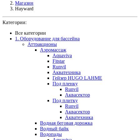
Магазин
Hayward
Категории:
Все категории
1. Оборудование для бассейна
Аттракционы
Аэромассаж
Aquaviva
Fitstar
Runvil
Акватехника
Гейзер HUGO LAHME
Под пленку
Runvil
Аквасектор
Под плитку
Runvil
Аквасектор
Акватехника
Водная беговая дорожка
Водный байк
Водопады
Aquaviva