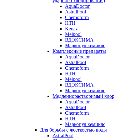
ударного хлорирования)
AquaDoctor
AstralPool
Chemoform
HTH
Kenaz
Melpool
ВДЭКСИМА
Маркопул кемиклс
Комплексные препараты
AquaDoctor
AstralPool
Chemoform
HTH
Melpool
ВДЭКСИМА
Маркопул кемиклс
Медленнорастворимый хлор
AquaDoctor
AstralPool
Chemoform
HTH
Маркопул кемиклс
Для борьбы с жесткостью воды
AstralPool