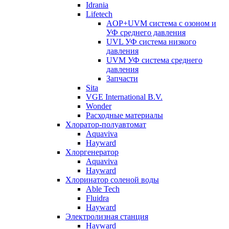
Idrania
Lifetech
AOP+UVM система с озоном и
УФ среднего давления
UVL УФ система низкого
давления
UVM УФ система среднего
давления
Запчасти
Sita
VGE International B.V.
Wonder
Расходные материалы
Хлоратор-полуавтомат
Aquaviva
Hayward
Хлоргенератор
Aquaviva
Hayward
Хлоринатор соленой воды
Able Tech
Fluidra
Hayward
Электролизная станция
Hayward