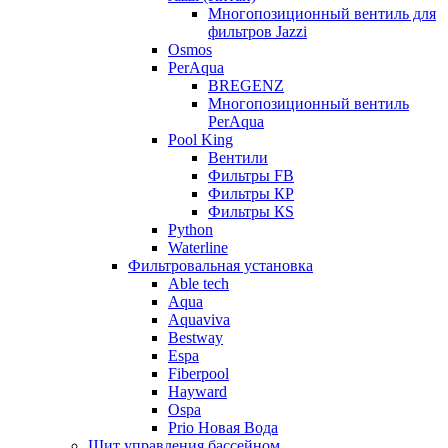
Многопозиционный вентиль для
фильтров Jazzi
Osmos
PerAqua
BREGENZ
Многопозиционный вентиль
PerAqua
Pool King
Вентили
Фильтры FB
Фильтры КP
Фильтры КS
Python
Waterline
Фильтровальная установка
Able tech
Aqua
Aquaviva
Bestway
Espa
Fiberpool
Hayward
Ospa
Prio Новая Вода
Щит управления бассейном