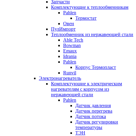
Запчасти
Комплектующие к теплообменникам
Pahlen
Термостат
Овен
ПулИмпорт
Теплообменник из нержавеющей стали
Able Tech
Bowman
Emaux
Idrania
Pahlen
Корпус Термопласт
Runvil
Электронагреватель
Комплектующие к электрическим
нагревателям с корпусом из
нержавеющей стали
Pahlen
Датчик давления
Датчик перегрева
Датчик потока
Датчик регулировки
температуры
ТЭН