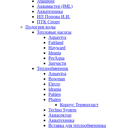
Atlaspool
Аквамастер (IML)
Акватехника
ИП Попова И.И.
ПТК Спорт
Подогрев воды
Тепловые насосы
Aquaviva
Fairland
Hayward
Idrania
PerAqua
Запчасти
Теплообменник
Aquaviva
Bowman
Elecro
Idrania
Pahlen
Phalen
Корпус Термопласт
Techno System
Аквасектор
Акватехника
Вставка для теплообменника