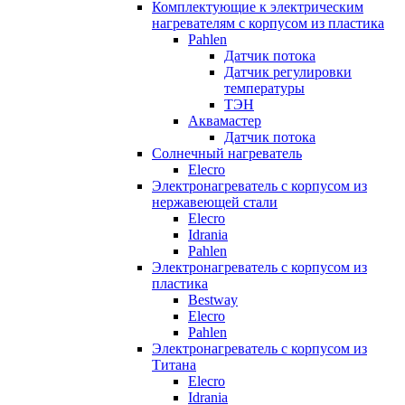
Комплектующие к электрическим
нагревателям с корпусом из пластика
Pahlen
Датчик потока
Датчик регулировки
температуры
ТЭН
Аквамастер
Датчик потока
Солнечный нагреватель
Elecro
Электронагреватель с корпусом из
нержавеющей стали
Elecro
Idrania
Pahlen
Электронагреватель с корпусом из
пластика
Bestway
Elecro
Pahlen
Электронагреватель с корпусом из
Титана
Elecro
Idrania