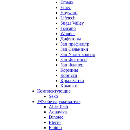
Emaux
Emec
Hayward
Lifetech
Sugar Valley
Toscano
Wonder
Дифузоры
Зап.префильтр
Зап.Сальники
Зап.Уплот.кольцо
Зап.Фитинги
Зап.Фланец
Корзины
Корпуcа
Крыльчатка
Крышки
Комплектующие
Seko
УФ-обеззараживатель
Able Tech
Aquaviva
Dinotec
Elecro
Fluidra