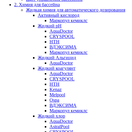
2. Химия для бассейна
Жидкая химия для автоматического дозирования
Активный кислород
Маркопул кемиклс
Жидкий pH
AquaDoctor
CRYSPOOL
HTH
ВДЭКСИМА
Маркопул кемиклс
Жидкий Альгицид
AquaDoctor
Жидкий коагулянт
AquaDoctor
CRYSPOOL
HTH
Kenaz
Melpool
Ospa
ВДЭКСИМА
Маркопул кемиклс
Жидкий хлор
AquaDoctor
AstralPool
CRYSPOOL