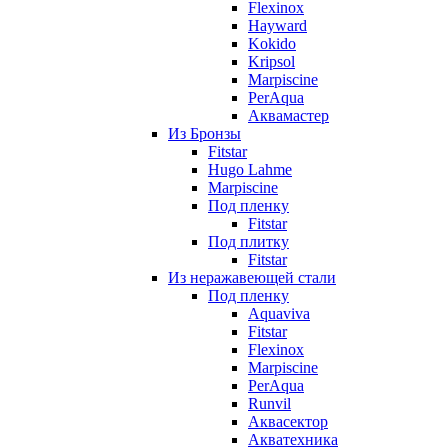
Flexinox
Hayward
Kokido
Kripsol
Marpiscine
PerAqua
Аквамастер
Из Бронзы
Fitstar
Hugo Lahme
Marpiscine
Под пленку
Fitstar
Под плитку
Fitstar
Из неражавеющей стали
Под пленку
Aquaviva
Fitstar
Flexinox
Marpiscine
PerAqua
Runvil
Аквасектор
Акватехника