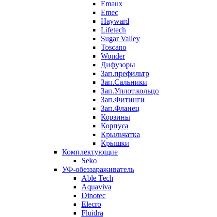
Emaux
Emec
Hayward
Lifetech
Sugar Valley
Toscano
Wonder
Дифузоры
Зап.префильтр
Зап.Сальники
Зап.Уплот.кольцо
Зап.Фитинги
Зап.Фланец
Корзины
Корпуcа
Крыльчатка
Крышки
Комплектующие
Seko
УФ-обеззараживатель
Able Tech
Aquaviva
Dinotec
Elecro
Fluidra