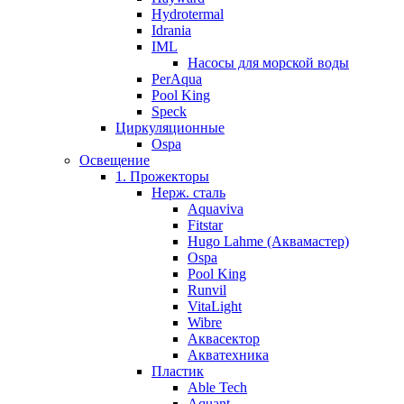
Hydrotermal
Idrania
IML
Насосы для морской воды
PerAqua
Pool King
Speck
Циркуляционные
Ospa
Освещение
1. Прожекторы
Нерж. сталь
Aquaviva
Fitstar
Hugo Lahme (Аквамастер)
Ospa
Pool King
Runvil
VitaLight
Wibre
Аквасектор
Акватехника
Пластик
Able Tech
Aquant