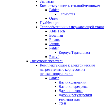
Запчасти
Комплектующие к теплообменникам
Pahlen
Термостат
Овен
ПулИмпорт
Теплообменник из нержавеющей стали
Able Tech
Bowman
Emaux
Idrania
Pahlen
Корпус Термопласт
Runvil
Электронагреватель
Комплектующие к электрическим
нагревателям с корпусом из
нержавеющей стали
Pahlen
Датчик давления
Датчик перегрева
Датчик потока
Датчик регулировки
температуры
ТЭН