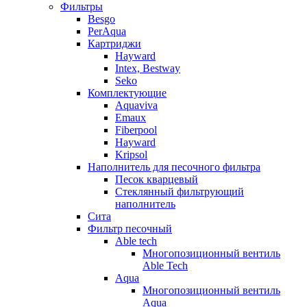
Фильтры
Besgo
PerAqua
Картриджи
Hayward
Intex, Bestway
Seko
Комплектующие
Aquaviva
Emaux
Fiberpool
Hayward
Kripsol
Наполнитель для песочного фильтра
Песок кварцевый
Стеклянный фильтрующий
наполнитель
Сита
Фильтр песочный
Able tech
Многопозиционный вентиль
Able Tech
Aqua
Многопозиционный вентиль
Aqua