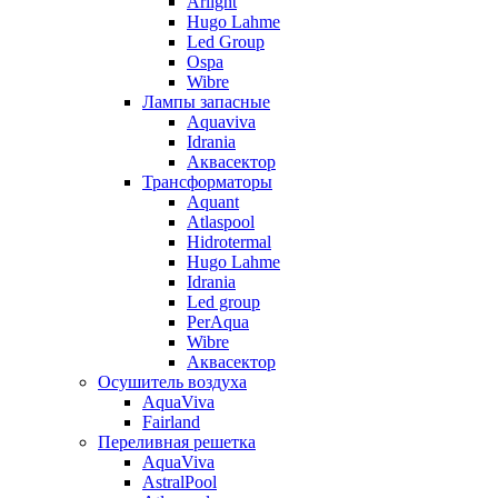
Arlight
Hugo Lahme
Led Group
Ospa
Wibre
Лампы запасные
Aquaviva
Idrania
Аквасектор
Трансформаторы
Aquant
Atlaspool
Hidrotermal
Hugo Lahme
Idrania
Led group
PerAqua
Wibre
Аквасектор
Осушитель воздуха
AquaViva
Fairland
Переливная решетка
AquaViva
AstralPool