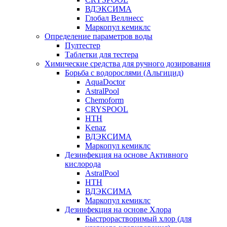
ВДЭКСИМА
Глобал Веллнесс
Маркопул кемиклс
Определение параметров воды
Пултестер
Таблетки для тестера
Химические средства для ручного дозирования
Борьба с водорослями (Альгицид)
AquaDoctor
AstralPool
Chemoform
CRYSPOOL
HTH
Kenaz
ВДЭКСИМА
Маркопул кемиклс
Дезинфекция на основе Активного
кислорода
AstralPool
HTH
ВДЭКСИМА
Маркопул кемиклс
Дезинфекция на основе Хлора
Быстрорастворимый хлор (для