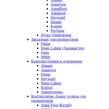
Aquaviva
AstralPool
Atlaspool
Hayward
Idrania
Kokido
PerAqua
Пульт управления
Закладные для прожекторов
Fitstar
Hugo Lahme (Аквамастер)
Ospa
Wibre
Комплектующие к освещению
Aquant
Aquaviva
Fitstar
Hayward
Hugo Lahme
Kripsol
Акватехника
Контроллеры, блоки, пульты для
прожекторов
Aqua Viva (Китай)