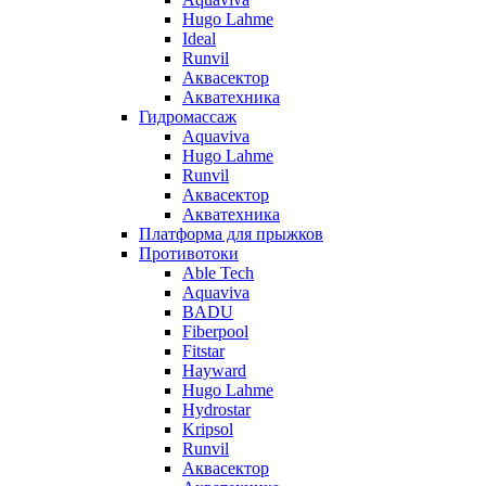
Hugo Lahme
Ideal
Runvil
Аквасектор
Акватехника
Гидромассаж
Aquaviva
Hugo Lahme
Runvil
Аквасектор
Акватехника
Платформа для прыжков
Противотоки
Able Tech
Aquaviva
BADU
Fiberpool
Fitstar
Hayward
Hugo Lahme
Hydrostar
Kripsol
Runvil
Аквасектор