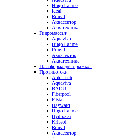
Hugo Lahme
Ideal
Runvil
Аквасектор
Акватехника
Гидромассаж
Aquaviva
Hugo Lahme
Runvil
Аквасектор
Акватехника
Платформа для прыжков
Противотоки
Able Tech
Aquaviva
BADU
Fiberpool
Fitstar
Hayward
Hugo Lahme
Hydrostar
Kripsol
Runvil
Аквасектор