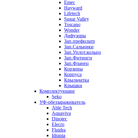
Emec
Hayward
Lifetech
Sugar Valley
Toscano
Wonder
Дифузоры
Зап.префильтр
Зап.Сальники
Зап.Уплот.кольцо
Зап.Фитинги
Зап.Фланец
Корзины
Корпуcа
Крыльчатка
Крышки
Комплектующие
Seko
УФ-обеззараживатель
Able Tech
Aquaviva
Dinotec
Elecro
Fluidra
Idrania