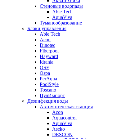
Акватехника
Стеновые водопады
Able Tech
AquaViva
Туманообразование
Блоки управления
Able Tech
Acon
Dinotec
Fiberpool
Hayward
Idrania
OSF
Ospa
PerAqua
PoolStyle
Toscano
ПулИмпорт
Дезинфекция воды
Автоматическая станция
Acon
Aquacontrol
AquaViva
Aseko
DESCON