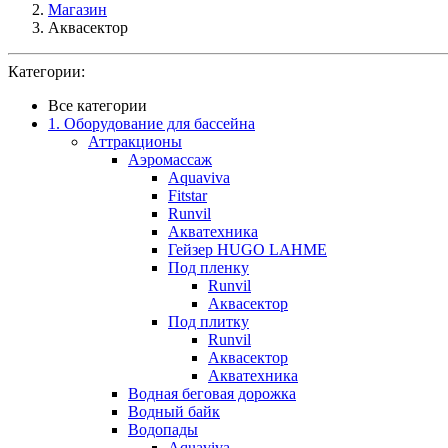
Магазин
Аквасектор
Категории:
Все категории
1. Оборудование для бассейна
Аттракционы
Аэромассаж
Aquaviva
Fitstar
Runvil
Акватехника
Гейзер HUGO LAHME
Под пленку
Runvil
Аквасектор
Под плитку
Runvil
Аквасектор
Акватехника
Водная беговая дорожка
Водный байк
Водопады
Aquaviva