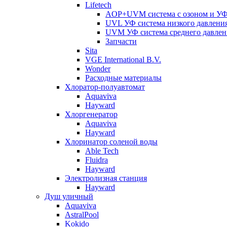
Lifetech
AOP+UVM система с озоном и УФ 
UVL УФ система низкого давлени
UVM УФ система среднего давлен
Запчасти
Sita
VGE International B.V.
Wonder
Расходные материалы
Хлоратор-полуавтомат
Aquaviva
Hayward
Хлоргенератор
Aquaviva
Hayward
Хлоринатор соленой воды
Able Tech
Fluidra
Hayward
Электролизная станция
Hayward
Душ уличный
Aquaviva
AstralPool
Kokido