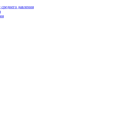
среднего давления
я
ия