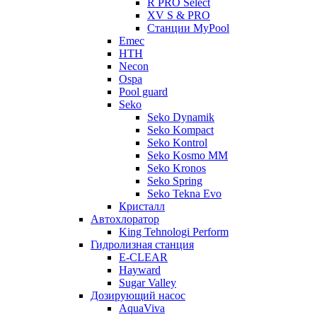
R PRO Select
XV S & PRO
Станции MyPool
Emec
HTH
Necon
Ospa
Pool guard
Seko
Seko Dynamik
Seko Kompact
Seko Kontrol
Seko Kosmo MM
Seko Kronos
Seko Spring
Seko Tekna Evo
Кристалл
Автохлоратор
King Tehnologi Perform
Гидролизная станция
E-CLEAR
Hayward
Sugar Valley
Дозирующий насос
AquaViva