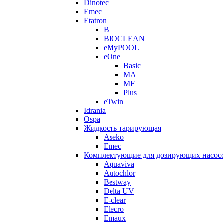
Dinotec
Emec
Etatron
B
BIOCLEAN
eMyPOOL
eOne
Basic
MA
MF
Plus
eTwin
Idrania
Ospa
Жидкость тарирующая
Aseko
Emec
Комплектующие для дозирующих насос
Aquaviva
Autochlor
Bestway
Delta UV
E-clear
Elecro
Emaux