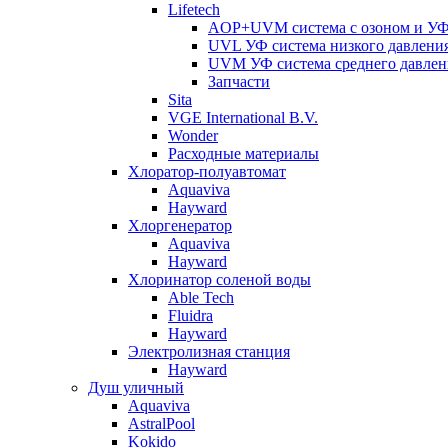
Lifetech
AOP+UVM система с озоном и УФ 
UVL УФ система низкого давлени
UVM УФ система среднего давлен
Запчасти
Sita
VGE International B.V.
Wonder
Расходные материалы
Хлоратор-полуавтомат
Aquaviva
Hayward
Хлоргенератор
Aquaviva
Hayward
Хлоринатор соленой воды
Able Tech
Fluidra
Hayward
Электролизная станция
Hayward
Душ уличный
Aquaviva
AstralPool
Kokido