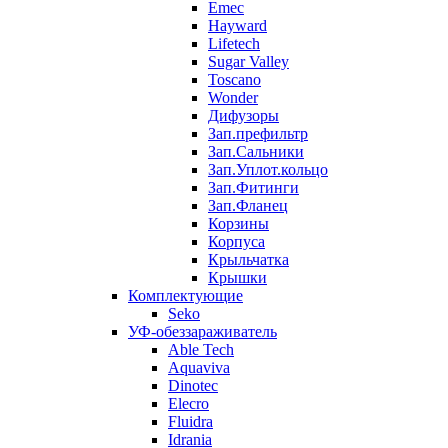
Emec
Hayward
Lifetech
Sugar Valley
Toscano
Wonder
Дифузоры
Зап.префильтр
Зап.Сальники
Зап.Уплот.кольцо
Зап.Фитинги
Зап.Фланец
Корзины
Корпуcа
Крыльчатка
Крышки
Комплектующие
Seko
УФ-обеззараживатель
Able Tech
Aquaviva
Dinotec
Elecro
Fluidra
Idrania