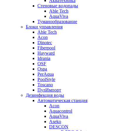
Акватехника
Стеновые водопады
Able Tech
AquaViva
Туманообразование
Блоки управления
Able Tech
Acon
Dinotec
Fiberpool
Hayward
Idrania
OSF
Ospa
PerAqua
PoolStyle
Toscano
ПулИмпорт
Дезинфекция воды
Автоматическая станция
Acon
Aquacontrol
AquaViva
Aseko
DESCON