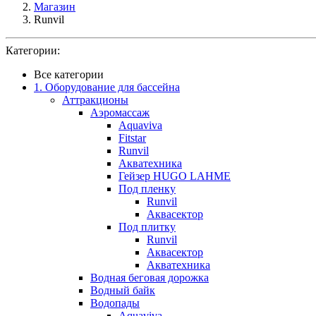
Магазин
Runvil
Категории:
Все категории
1. Оборудование для бассейна
Аттракционы
Аэромассаж
Aquaviva
Fitstar
Runvil
Акватехника
Гейзер HUGO LAHME
Под пленку
Runvil
Аквасектор
Под плитку
Runvil
Аквасектор
Акватехника
Водная беговая дорожка
Водный байк
Водопады
Aquaviva