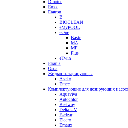
Dinotec
Emec
Etatron
B
BIOCLEAN
eMyPOOL
eOne
Basic
MA
MF
Plus
eTwin
Idrania
Ospa
Жидкость тарирующая
Aseko
Emec
Комплектующие для дозирующих насос
Aquaviva
Autochlor
Bestway
Delta UV
E-clear
Elecro
Emaux