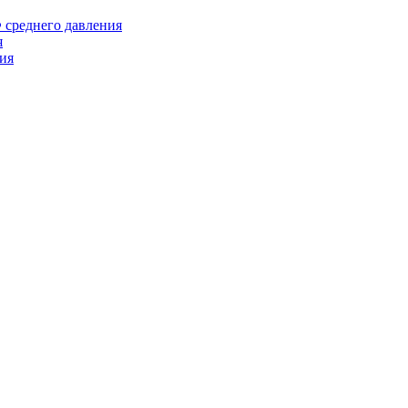
среднего давления
я
ия