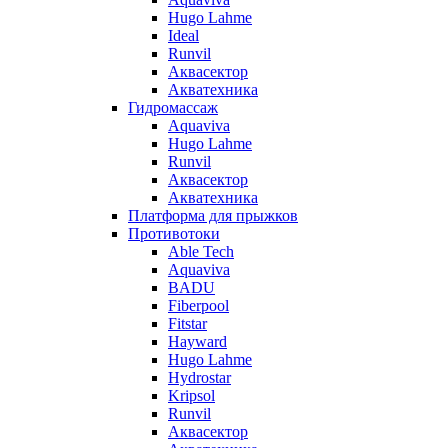
Hugo Lahme
Ideal
Runvil
Аквасектор
Акватехника
Гидромассаж
Aquaviva
Hugo Lahme
Runvil
Аквасектор
Акватехника
Платформа для прыжков
Противотоки
Able Tech
Aquaviva
BADU
Fiberpool
Fitstar
Hayward
Hugo Lahme
Hydrostar
Kripsol
Runvil
Аквасектор