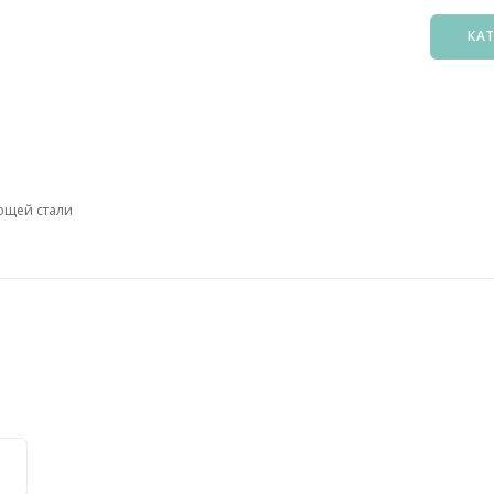
КА
Басс
Фил
Зак
ющей стали
Нас
Подо
Лест
Осв
Атт
Аксе
Пыл
Защ
5. О