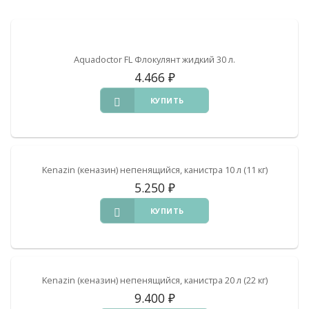
Aquadoctor FL Флокулянт жидкий 30 л.
4.466
₽
КУПИТЬ
Kenazin (кеназин) непенящийся, канистра 10 л (11 кг)
5.250
₽
КУПИТЬ
Kenazin (кеназин) непенящийся, канистра 20 л (22 кг)
9.400
₽