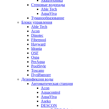
Акватехника
Стеновые водопады
Able Tech
AquaViva
Туманообразование
Блоки управления
Able Tech
Acon
Dinotec
Fiberpool
Hayward
Idrania
OSF
Ospa
PerAqua
PoolStyle
Toscano
ПулИмпорт
Дезинфекция воды
Автоматическая станция
Acon
Aquacontrol
AquaViva
Aseko
DESCON