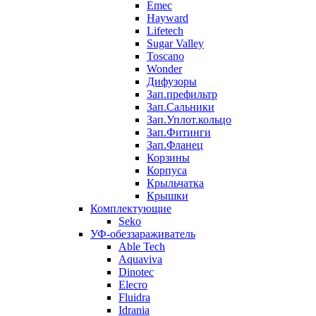
Emec
Hayward
Lifetech
Sugar Valley
Toscano
Wonder
Дифузоры
Зап.префильтр
Зап.Сальники
Зап.Уплот.кольцо
Зап.Фитинги
Зап.Фланец
Корзины
Корпуcа
Крыльчатка
Крышки
Комплектующие
Seko
УФ-обеззараживатель
Able Tech
Aquaviva
Dinotec
Elecro
Fluidra
Idrania