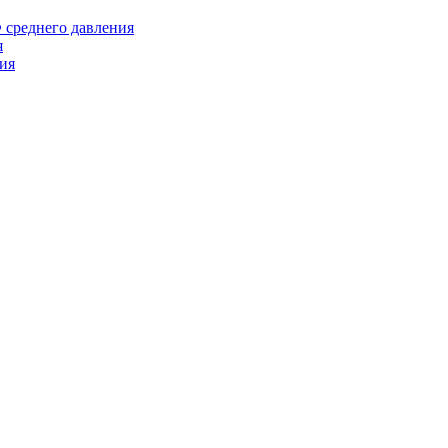
среднего давления
я
ия