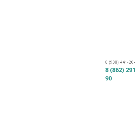
ПВХ M-385 0,25 Л,
PerAqua
37
₽
КУПИТЬ
8 (938) 441-20
8 (862) 29
90