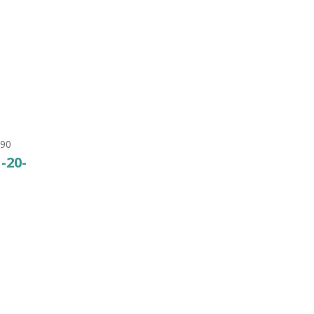
7. Т
-90
1-20-