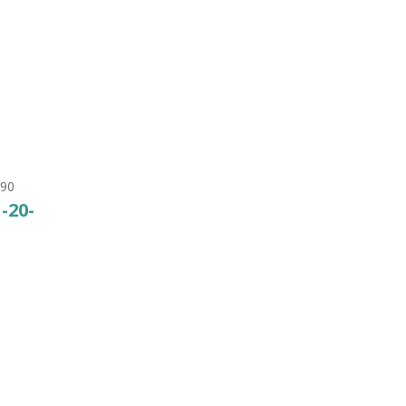
7. Т
(OCEAN DE LUXE),
PerAqua
70
₽
КУПИТЬ
-90
1-20-