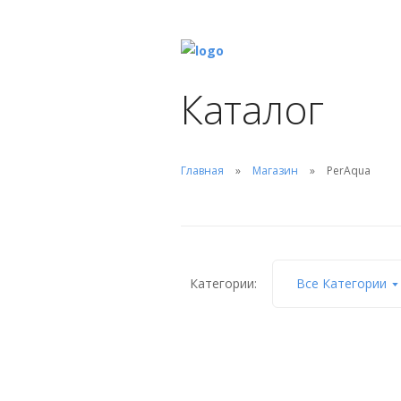
Каталог
Главная
Магазин
PerAqua
Категории:
Все Категории
Стеновой проход Ocean
РT, внутр. резьба 2“ /