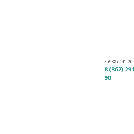
внеш. резьба 2″, PerAqua
32
₽
КУПИТЬ
8 (938) 441-20
8 (862) 29
90