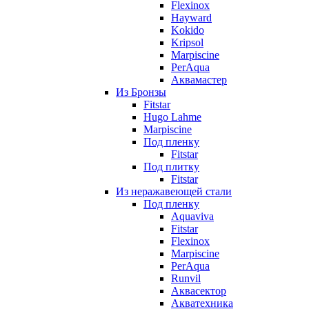
Flexinox
Hayward
Kokido
Kripsol
Marpiscine
PerAqua
Аквамастер
Из Бронзы
Fitstar
Hugo Lahme
Marpiscine
Под пленку
Fitstar
Под плитку
Fitstar
Из неражавеющей стали
Под пленку
Aquaviva
Fitstar
Flexinox
Marpiscine
PerAqua
Runvil
Аквасектор
Акватехника