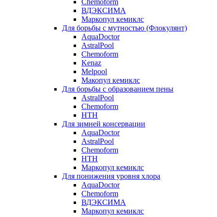
Chemoform
ВДЭКСИМА
Маркопул кемиклс
Для борьбы с мутностью (Флокулянт)
AquaDoctor
AstralPool
Chemoform
Kenaz
Melpool
Макопул кемиклс
Для борьбы с образованием пены
AstralPool
Chemoform
HTH
Для зимней консервации
AquaDoctor
AstralPool
Chemoform
HTH
Маркопул кемиклс
Для понижения уровня хлора
AquaDoctor
Chemoform
ВДЭКСИМА
Маркопул кемиклс