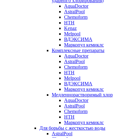
ударного хлорирования)
AquaDoctor
AstralPool
Chemoform
HTH
Kenaz
Melpool
ВДЭКСИМА
Маркопул кемиклс
Комплексные препараты
AquaDoctor
AstralPool
Chemoform
HTH
Melpool
ВДЭКСИМА
Маркопул кемиклс
Медленнорастворимый хлор
AquaDoctor
AstralPool
Chemoform
HTH
Маркопул кемиклс
Для борьбы с жесткостью воды
AstralPool