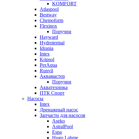
KOMFORT
Atlaspool
Bestway
Chemoform
Flexinox
Поручни
Hayward
Hydrotermal
Idrania
Intex
Kripsol
PerAqua
Runvil
Аквамастер
Поручни
Акватехника
ПТК Спорт
Насосы
Intex
Дренажный насос
Запчасти для насосов
Aseko
AstralPool
Espa
Hugo Lahme