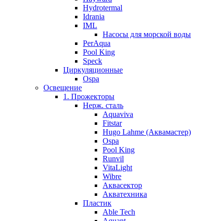
Hydrotermal
Idrania
IML
Насосы для морской воды
PerAqua
Pool King
Speck
Циркуляционные
Ospa
Освещение
1. Прожекторы
Нерж. сталь
Aquaviva
Fitstar
Hugo Lahme (Аквамастер)
Ospa
Pool King
Runvil
VitaLight
Wibre
Аквасектор
Акватехника
Пластик
Able Tech
Aquant