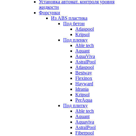
Установка автомат. контроля уровня
жидкости
Форсунки
Из ABS пластика
Под бетон
Atlaspool
Kripsol
Под пленку
Able tech
Aquant
AquaViva
AstralPool
Atlaspool
Bestway
Flexinox
Hayward
Idrania
Kripsol
PerAqua
Под плитку
Able tech
Aquant
Aquaviva
AstralPool
Fiberpool