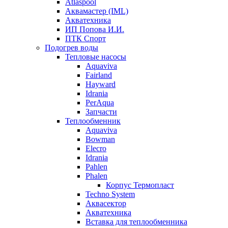
Atlaspool
Аквамастер (IML)
Акватехника
ИП Попова И.И.
ПТК Спорт
Подогрев воды
Тепловые насосы
Aquaviva
Fairland
Hayward
Idrania
PerAqua
Запчасти
Теплообменник
Aquaviva
Bowman
Elecro
Idrania
Pahlen
Phalen
Корпус Термопласт
Techno System
Аквасектор
Акватехника
Вставка для теплообменника