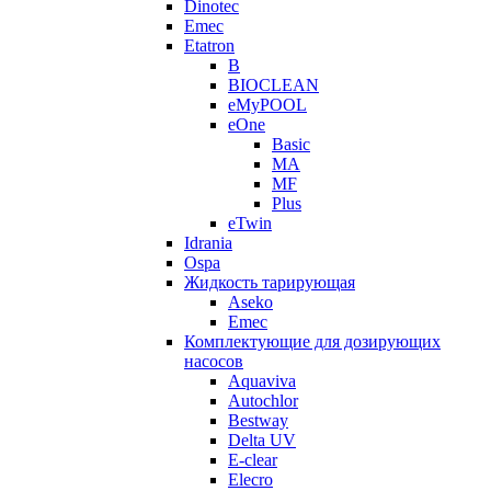
Dinotec
Emec
Etatron
B
BIOCLEAN
eMyPOOL
eOne
Basic
MA
MF
Plus
eTwin
Idrania
Ospa
Жидкость тарирующая
Aseko
Emec
Комплектующие для дозирующих
насосов
Aquaviva
Autochlor
Bestway
Delta UV
E-clear
Elecro