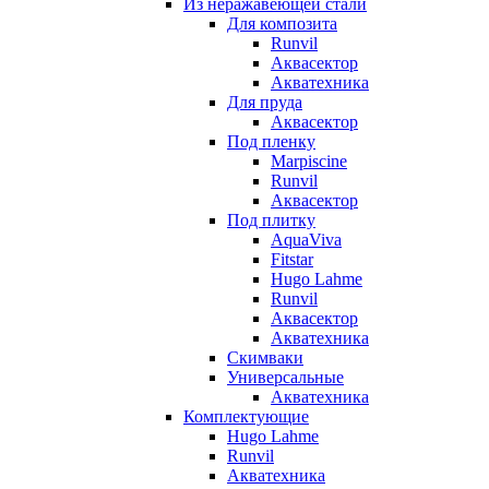
Из неражавеющей стали
Для композита
Runvil
Аквасектор
Акватехника
Для пруда
Аквасектор
Под пленку
Marpiscine
Runvil
Аквасектор
Под плитку
AquaViva
Fitstar
Hugo Lahme
Runvil
Аквасектор
Акватехника
Скимваки
Универсальные
Акватехника
Комплектующие
Hugo Lahme
Runvil
Акватехника