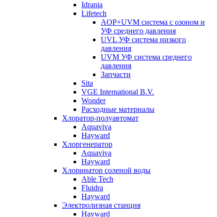
Idrania
Lifetech
AOP+UVM система с озоном и
УФ среднего давления
UVL УФ система низкого
давления
UVM УФ система среднего
давления
Запчасти
Sita
VGE International B.V.
Wonder
Расходные материалы
Хлоратор-полуавтомат
Aquaviva
Hayward
Хлоргенератор
Aquaviva
Hayward
Хлоринатор соленой воды
Able Tech
Fluidra
Hayward
Электролизная станция
Hayward