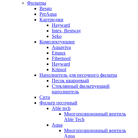
Фильтры
Besgo
PerAqua
Картриджи
Hayward
Intex, Bestway
Seko
Комплектующие
Aquaviva
Emaux
Fiberpool
Hayward
Kripsol
Наполнитель для песочного фильтра
Песок кварцевый
Стеклянный фильтрующий
наполнитель
Сита
Фильтр песочный
Able tech
Многопозиционный вентиль
Able Tech
Aqua
Многопозиционный вентиль
Aqua