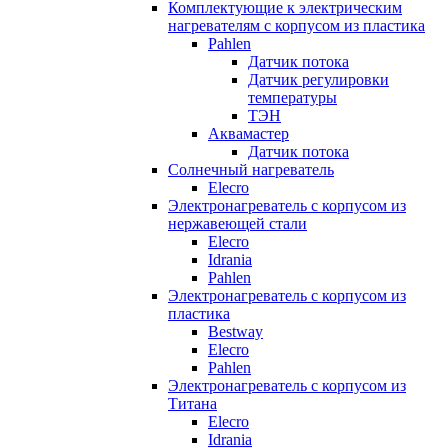
Комплектующие к электрическим
нагревателям с корпусом из пластика
Pahlen
Датчик потока
Датчик регулировки
температуры
ТЭН
Аквамастер
Датчик потока
Солнечный нагреватель
Elecro
Электронагреватель с корпусом из
нержавеющей стали
Elecro
Idrania
Pahlen
Электронагреватель с корпусом из
пластика
Bestway
Elecro
Pahlen
Электронагреватель с корпусом из
Титана
Elecro
Idrania