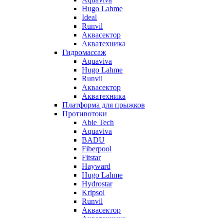
Hugo Lahme
Ideal
Runvil
Аквасектор
Акватехника
Гидромассаж
Aquaviva
Hugo Lahme
Runvil
Аквасектор
Акватехника
Платформа для прыжков
Противотоки
Able Tech
Aquaviva
BADU
Fiberpool
Fitstar
Hayward
Hugo Lahme
Hydrostar
Kripsol
Runvil
Аквасектор