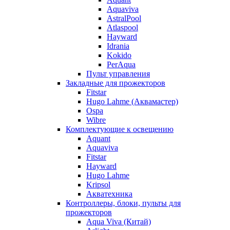
Aquaviva
AstralPool
Atlaspool
Hayward
Idrania
Kokido
PerAqua
Пульт управления
Закладные для прожекторов
Fitstar
Hugo Lahme (Аквамастер)
Ospa
Wibre
Комплектующие к освещению
Aquant
Aquaviva
Fitstar
Hayward
Hugo Lahme
Kripsol
Акватехника
Контроллеры, блоки, пульты для
прожекторов
Aqua Viva (Китай)