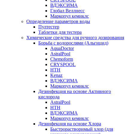
ВДЭКСИМА
Глобал Веллнесс
Маркопул кемиклс
Определение параметров воды
Пултестер
Таблетки для тестера
Химические средства для ручного дозирования
Борьба с водорослями (Альгицид)
AquaDoctor
AstralPool
Chemoform
CRYSPOOL
HTH
Kenaz
ВДЭКСИМА
Маркопул кемиклс
Дезинфекция на основе Активного
кислорода
AstralPool
HTH
ВДЭКСИМА
Маркопул кемиклс
Дезинфекция на основе Хлора
Быстрорастворимый хлор (для