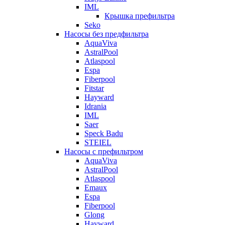
IML
Крышка префильтра
Seko
Насосы без предфильтра
AquaViva
AstralPool
Atlaspool
Espa
Fiberpool
Fitstar
Hayward
Idrania
IML
Saer
Speck Badu
STEIEL
Насосы с префильтром
AquaViva
AstralPool
Atlaspool
Emaux
Espa
Fiberpool
Glong
Hayward