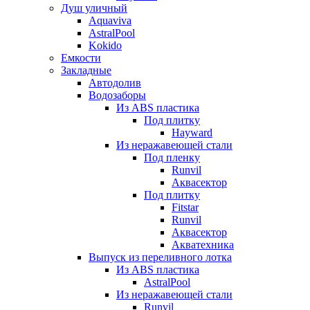
Душ уличный
Aquaviva
AstralPool
Kokido
Емкости
Закладные
Автодолив
Водозаборы
Из ABS пластика
Под плитку
Hayward
Из неражавеющей стали
Под пленку
Runvil
Аквасектор
Под плитку
Fitstar
Runvil
Аквасектор
Акватехника
Выпуск из переливного лотка
Из ABS пластика
AstralPool
Из неражавеющей стали
Runvil