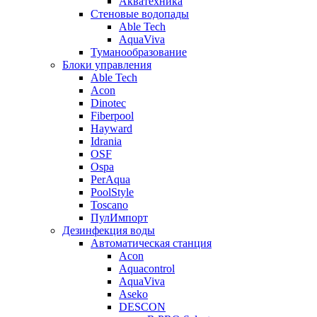
Акватехника
Стеновые водопады
Able Tech
AquaViva
Туманообразование
Блоки управления
Able Tech
Acon
Dinotec
Fiberpool
Hayward
Idrania
OSF
Ospa
PerAqua
PoolStyle
Toscano
ПулИмпорт
Дезинфекция воды
Автоматическая станция
Acon
Aquacontrol
AquaViva
Aseko
DESCON