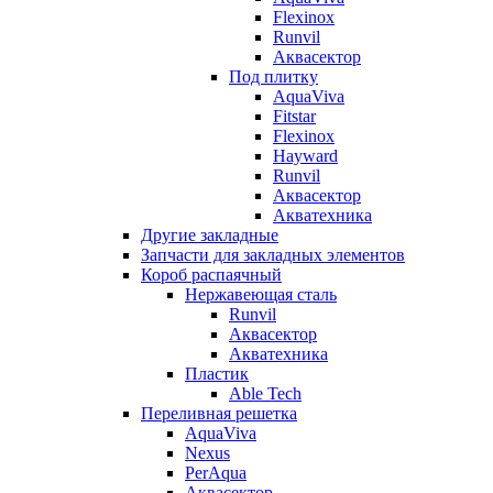
Flexinox
Runvil
Аквасектор
Под плитку
AquaViva
Fitstar
Flexinox
Hayward
Runvil
Аквасектор
Акватехника
Другие закладные
Запчасти для закладных элементов
Короб распаячный
Нержавеющая сталь
Runvil
Аквасектор
Акватехника
Пластик
Able Tech
Переливная решетка
AquaViva
Nexus
PerAqua
Аквасектор