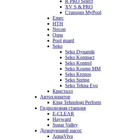
R PRO Select
XV S & PRO
Станции MyPool
Emec
HTH
Necon
Ospa
Pool guard
Seko
Seko Dynamik
Seko Kompact
Seko Kontrol
Seko Kosmo MM
Seko Kronos
Seko Spring
Seko Tekna Evo
Кристалл
Автохлоратор
King Tehnologi Perform
Гидролизная станция
E-CLEAR
Hayward
Sugar Valley
Дозирующий насос
AquaViva