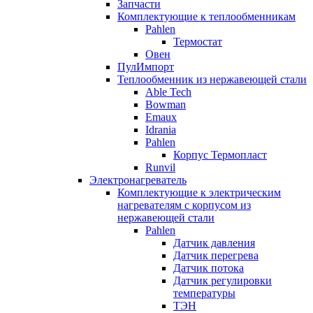
Запчасти
Комплектующие к теплообменникам
Pahlen
Термостат
Овен
ПулИмпорт
Теплообменник из нержавеющей стали
Able Tech
Bowman
Emaux
Idrania
Pahlen
Корпус Термопласт
Runvil
Электронагреватель
Комплектующие к электрическим
нагревателям с корпусом из
нержавеющей стали
Pahlen
Датчик давления
Датчик перегрева
Датчик потока
Датчик регулировки
температуры
ТЭН