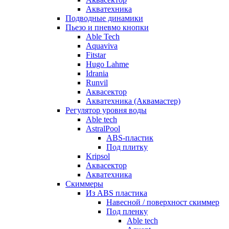
Акватехника
Подводные динамики
Пьезо и пневмо кнопки
Able Tech
Aquaviva
Fitstar
Hugo Lahme
Idrania
Runvil
Аквасектор
Акватехника (Аквамастер)
Регулятор уровня воды
Able tech
AstralPool
ABS-пластик
Под плитку
Kripsol
Аквасектор
Акватехника
Скиммеры
Из ABS пластика
Навесной / поверхност скиммер
Под пленку
Able tech