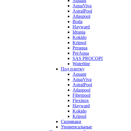
Aquant
AquaViva
AstralPool
Atlaspool
Boda
Hayward
Idrania
Kokido
Kripsol
Peraqua
PerAqua
SAS PROCOPI
Waterline
Под плитку
Aquant
AquaViva
AstralPool
Atlaspool
Fiberpool
Flexinox
Hayward
Kokido
Kripsol
Скимваки
Универсальные