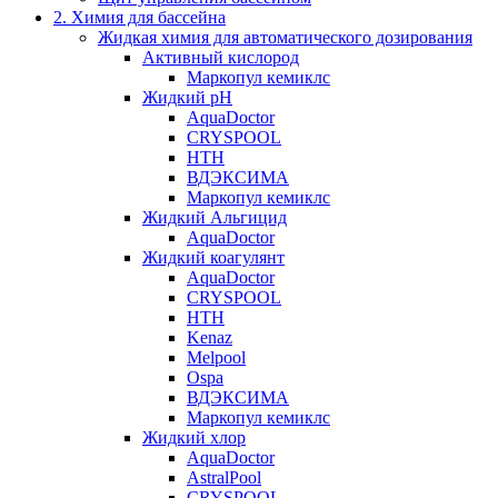
2. Химия для бассейна
Жидкая химия для автоматического дозирования
Активный кислород
Маркопул кемиклс
Жидкий pH
AquaDoctor
CRYSPOOL
HTH
ВДЭКСИМА
Маркопул кемиклс
Жидкий Альгицид
AquaDoctor
Жидкий коагулянт
AquaDoctor
CRYSPOOL
HTH
Kenaz
Melpool
Ospa
ВДЭКСИМА
Маркопул кемиклс
Жидкий хлор
AquaDoctor
AstralPool
CRYSPOOL