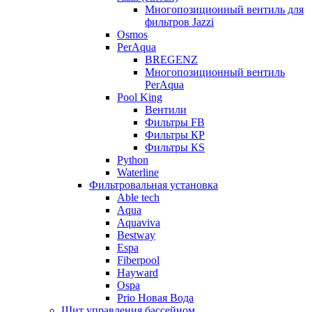
Многопозиционный вентиль для
фильтров Jazzi
Osmos
PerAqua
BREGENZ
Многопозиционный вентиль
PerAqua
Pool King
Вентили
Фильтры FB
Фильтры КP
Фильтры КS
Python
Waterline
Фильтровальная установка
Able tech
Aqua
Aquaviva
Bestway
Espa
Fiberpool
Hayward
Ospa
Prio Новая Вода
Щит управления бассейном