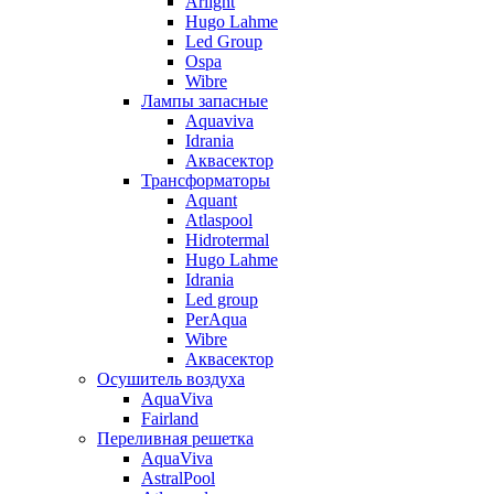
Arlight
Hugo Lahme
Led Group
Ospa
Wibre
Лампы запасные
Aquaviva
Idrania
Аквасектор
Трансформаторы
Aquant
Atlaspool
Hidrotermal
Hugo Lahme
Idrania
Led group
PerAqua
Wibre
Аквасектор
Осушитель воздуха
AquaViva
Fairland
Переливная решетка
AquaViva
AstralPool