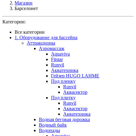
Магазин
Барселонет
Категории:
Все категории
1. Оборудование для бассейна
Аттракционы
Аэромассаж
Aquaviva
Fitstar
Runvil
Акватехника
Гейзер HUGO LAHME
Под пленку
Runvil
Аквасектор
Под плитку
Runvil
Аквасектор
Акватехника
Водная беговая дорожка
Водный байк
Водопады
Aquaviva