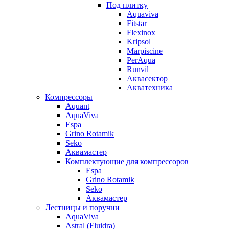
Под плитку
Aquaviva
Fitstar
Flexinox
Kripsol
Marpiscine
PerAqua
Runvil
Аквасектор
Акватехника
Компрессоры
Aquant
AquaViva
Espa
Grino Rotamik
Seko
Аквамастер
Комплектующие для компрессоров
Espa
Grino Rotamik
Seko
Аквамастер
Лестницы и поручни
AquaViva
Astral (Fluidra)