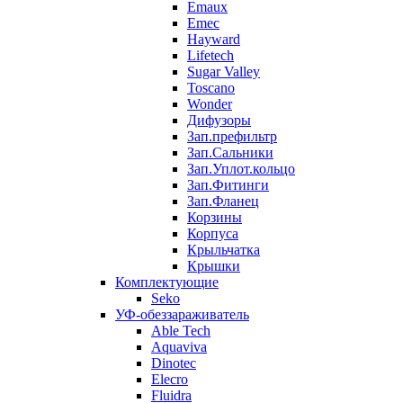
Emaux
Emec
Hayward
Lifetech
Sugar Valley
Toscano
Wonder
Дифузоры
Зап.префильтр
Зап.Сальники
Зап.Уплот.кольцо
Зап.Фитинги
Зап.Фланец
Корзины
Корпуcа
Крыльчатка
Крышки
Комплектующие
Seko
УФ-обеззараживатель
Able Tech
Aquaviva
Dinotec
Elecro
Fluidra