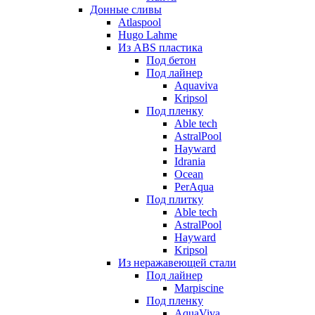
Донные сливы
Atlaspool
Hugo Lahme
Из ABS пластика
Под бетон
Под лайнер
Aquaviva
Kripsol
Под пленку
Able tech
AstralPool
Hayward
Idrania
Ocean
PerAqua
Под плитку
Able tech
AstralPool
Hayward
Kripsol
Из неражавеющей стали
Под лайнер
Marpiscine
Под пленку
AquaViva