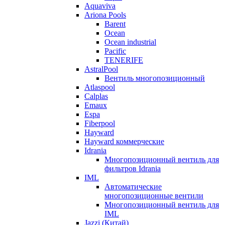
Aquaviva
Ariona Pools
Barent
Ocean
Ocean industrial
Pacific
TENERIFE
AstralPool
Вентиль многопозиционный
Atlaspool
Calplas
Emaux
Espa
Fiberpool
Hayward
Hayward коммерческие
Idrania
Многопозиционный вентиль для
фильтров Idrania
IML
Автоматические
многопозиционные вентили
Многопозиционный вентиль для
IML
Jazzi (Китай)