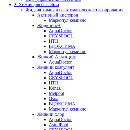
2. Химия для бассейна
Жидкая химия для автоматического дозирования
Активный кислород
Маркопул кемиклс
Жидкий pH
AquaDoctor
CRYSPOOL
HTH
ВДЭКСИМА
Маркопул кемиклс
Жидкий Альгицид
AquaDoctor
Жидкий коагулянт
AquaDoctor
CRYSPOOL
HTH
Kenaz
Melpool
Ospa
ВДЭКСИМА
Маркопул кемиклс
Жидкий хлор
AquaDoctor
AstralPool
CRYSPOOL