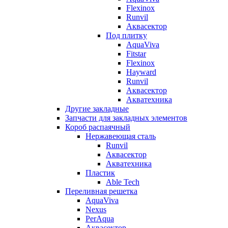
Flexinox
Runvil
Аквасектор
Под плитку
AquaViva
Fitstar
Flexinox
Hayward
Runvil
Аквасектор
Акватехника
Другие закладные
Запчасти для закладных элементов
Короб распаячный
Нержавеющая сталь
Runvil
Аквасектор
Акватехника
Пластик
Able Tech
Переливная решетка
AquaViva
Nexus
PerAqua
Аквасектор