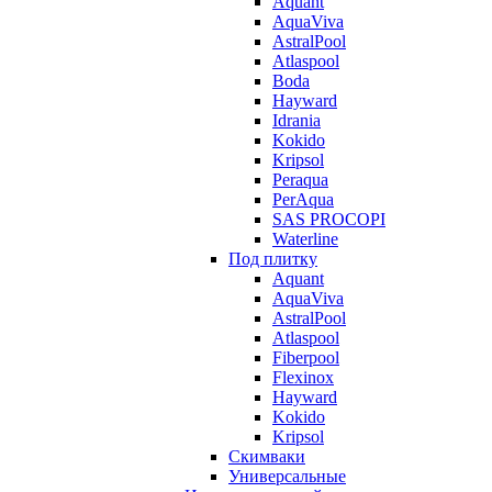
Aquant
AquaViva
AstralPool
Atlaspool
Boda
Hayward
Idrania
Kokido
Kripsol
Peraqua
PerAqua
SAS PROCOPI
Waterline
Под плитку
Aquant
AquaViva
AstralPool
Atlaspool
Fiberpool
Flexinox
Hayward
Kokido
Kripsol
Скимваки
Универсальные