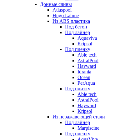
Донные сливы
Atlaspool
Hugo Lahme
Из ABS пластика
Под бетон
Под лайнер
Aquaviva
Kripsol
Под пленку
Able tech
AstralPool
Hayward
Idrania
Ocean
PerAqua
Под плитку
Able tech
AstralPool
Hayward
Kripsol
Из неражавеющей стали
Под лайнер
Marpiscine
Под пленку
AquaViva