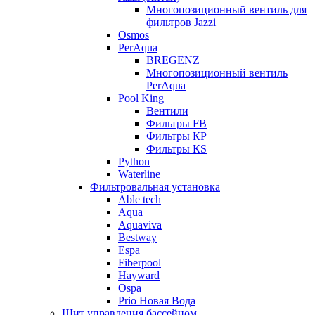
Многопозиционный вентиль для
фильтров Jazzi
Osmos
PerAqua
BREGENZ
Многопозиционный вентиль
PerAqua
Pool King
Вентили
Фильтры FB
Фильтры КP
Фильтры КS
Python
Waterline
Фильтровальная установка
Able tech
Aqua
Aquaviva
Bestway
Espa
Fiberpool
Hayward
Ospa
Prio Новая Вода
Щит управления бассейном