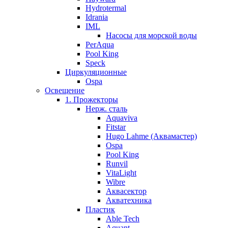
Hydrotermal
Idrania
IML
Насосы для морской воды
PerAqua
Pool King
Speck
Циркуляционные
Ospa
Освещение
1. Прожекторы
Нерж. сталь
Aquaviva
Fitstar
Hugo Lahme (Аквамастер)
Ospa
Pool King
Runvil
VitaLight
Wibre
Аквасектор
Акватехника
Пластик
Able Tech
Aquant