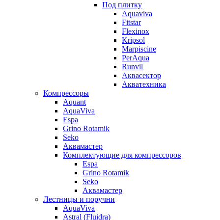
Под плитку
Aquaviva
Fitstar
Flexinox
Kripsol
Marpiscine
PerAqua
Runvil
Аквасектор
Акватехника
Компрессоры
Aquant
AquaViva
Espa
Grino Rotamik
Seko
Аквамастер
Комплектующие для компрессоров
Espa
Grino Rotamik
Seko
Аквамастер
Лестницы и поручни
AquaViva
Astral (Fluidra)