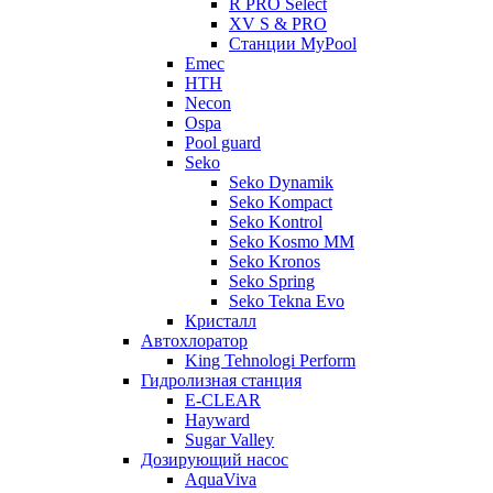
R PRO Select
XV S & PRO
Станции MyPool
Emec
HTH
Necon
Ospa
Pool guard
Seko
Seko Dynamik
Seko Kompact
Seko Kontrol
Seko Kosmo MM
Seko Kronos
Seko Spring
Seko Tekna Evo
Кристалл
Автохлоратор
King Tehnologi Perform
Гидролизная станция
E-CLEAR
Hayward
Sugar Valley
Дозирующий насос
AquaViva