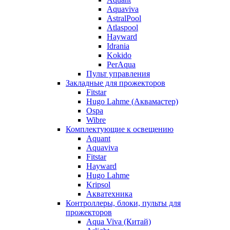
Aquaviva
AstralPool
Atlaspool
Hayward
Idrania
Kokido
PerAqua
Пульт управления
Закладные для прожекторов
Fitstar
Hugo Lahme (Аквамастер)
Ospa
Wibre
Комплектующие к освещению
Aquant
Aquaviva
Fitstar
Hayward
Hugo Lahme
Kripsol
Акватехника
Контроллеры, блоки, пульты для
прожекторов
Aqua Viva (Китай)