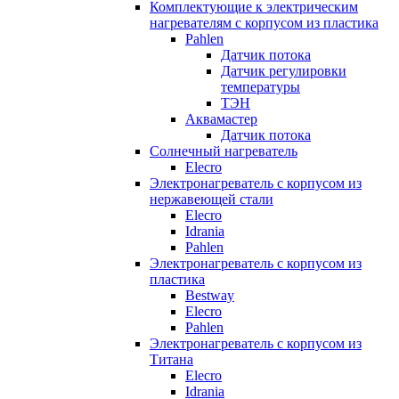
Комплектующие к электрическим
нагревателям с корпусом из пластика
Pahlen
Датчик потока
Датчик регулировки
температуры
ТЭН
Аквамастер
Датчик потока
Солнечный нагреватель
Elecro
Электронагреватель с корпусом из
нержавеющей стали
Elecro
Idrania
Pahlen
Электронагреватель с корпусом из
пластика
Bestway
Elecro
Pahlen
Электронагреватель с корпусом из
Титана
Elecro
Idrania