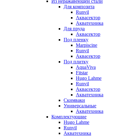
Из неражавеющей стали
Для композита
Runvil
Аквасектор
Акватехника
Для пруда
Аквасектор
Под пленку
Marpiscine
Runvil
Аквасектор
Под плитку
AquaViva
Fitstar
Hugo Lahme
Runvil
Аквасектор
Акватехника
Скимваки
Универсальные
Акватехника
Комплектующие
Hugo Lahme
Runvil
Акватехника