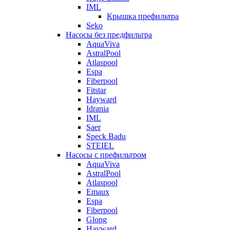
IML
Крышка префильтра
Seko
Насосы без предфильтра
AquaViva
AstralPool
Atlaspool
Espa
Fiberpool
Fitstar
Hayward
Idrania
IML
Saer
Speck Badu
STEIEL
Насосы с префильтром
AquaViva
AstralPool
Atlaspool
Emaux
Espa
Fiberpool
Glong
Hayward