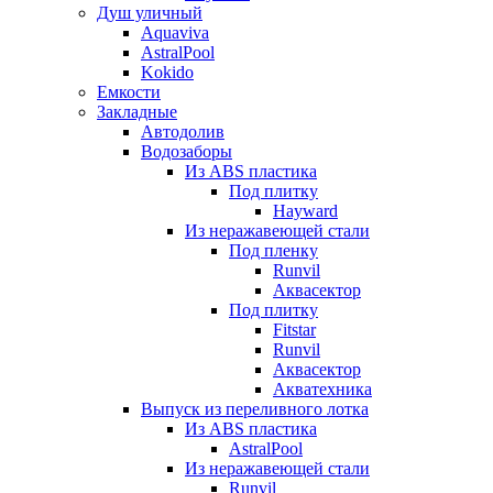
Душ уличный
Aquaviva
AstralPool
Kokido
Емкости
Закладные
Автодолив
Водозаборы
Из ABS пластика
Под плитку
Hayward
Из неражавеющей стали
Под пленку
Runvil
Аквасектор
Под плитку
Fitstar
Runvil
Аквасектор
Акватехника
Выпуск из переливного лотка
Из ABS пластика
AstralPool
Из неражавеющей стали
Runvil