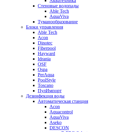
Акватехника
Стеновые водопады
Able Tech
AquaViva
Туманообразование
Блоки управления
Able Tech
Acon
Dinotec
Fiberpool
Hayward
Idrania
OSF
Ospa
PerAqua
PoolStyle
Toscano
ПулИмпорт
Дезинфекция воды
Автоматическая станция
Acon
Aquacontrol
AquaViva
Aseko
DESCON