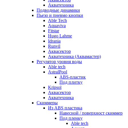
Акватехника
Подводные динамики
Пьезо и пневмо кнопки
Able Tech
Aquaviva
Fitstar
Hugo Lahme
Idrania
Runvil
Аквасектор
Акватехника (Аквамастер)
Регулятор уровня воды
Able tech
AstralPool
ABS-пластик
Под плитку
Kripsol
Аквасектор
Акватехника
Скиммеры
Из ABS пластика
Навесной / поверхност скиммер
Под пленку
Able tech