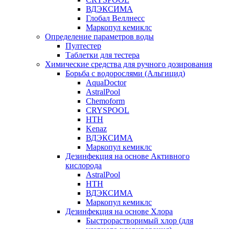
ВДЭКСИМА
Глобал Веллнесс
Маркопул кемиклс
Определение параметров воды
Пултестер
Таблетки для тестера
Химические средства для ручного дозирования
Борьба с водорослями (Альгицид)
AquaDoctor
AstralPool
Chemoform
CRYSPOOL
HTH
Kenaz
ВДЭКСИМА
Маркопул кемиклс
Дезинфекция на основе Активного
кислорода
AstralPool
HTH
ВДЭКСИМА
Маркопул кемиклс
Дезинфекция на основе Хлора
Быстрорастворимый хлор (для