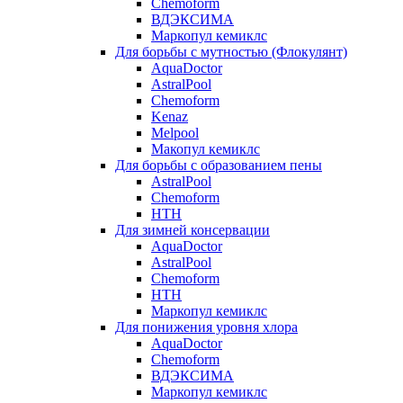
Chemoform
ВДЭКСИМА
Маркопул кемиклс
Для борьбы с мутностью (Флокулянт)
AquaDoctor
AstralPool
Chemoform
Kenaz
Melpool
Макопул кемиклс
Для борьбы с образованием пены
AstralPool
Chemoform
HTH
Для зимней консервации
AquaDoctor
AstralPool
Chemoform
HTH
Маркопул кемиклс
Для понижения уровня хлора
AquaDoctor
Chemoform
ВДЭКСИМА
Маркопул кемиклс