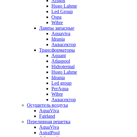
Arlight
Hugo Lahme
Led Group
Ospa
Wibre
Лампы запасные
Aquaviva
Idrania
Аквасектор
Трансформаторы
Aquant
Atlaspool
Hidrotermal
Hugo Lahme
Idrania
Led group
PerAqua
Wibre
Аквасектор
Осушитель воздуха
AquaViva
Fairland
Переливная решетка
AquaViva
AstralPool