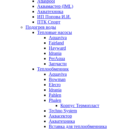
Atlaspool
Аквамастер (IML)
Акватехника
ИП Попова И.И.
ПТК Спорт
Подогрев воды
Тепловые насосы
Aquaviva
Fairland
Hayward
Idrania
PerAqua
Запчасти
Теплообменник
Aquaviva
Bowman
Elecro
Idrania
Pahlen
Phalen
Корпус Термопласт
Techno System
Аквасектор
Акватехника
Вставка для теплообменника