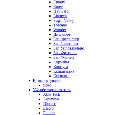
Emaux
Emec
Hayward
Lifetech
Sugar Valley
Toscano
Wonder
Дифузоры
Зап.префильтр
Зап.Сальники
Зап.Уплот.кольцо
Зап.Фитинги
Зап.Фланец
Корзины
Корпуcа
Крыльчатка
Крышки
Комплектующие
Seko
УФ-обеззараживатель
Able Tech
Aquaviva
Dinotec
Elecro
Fluidra