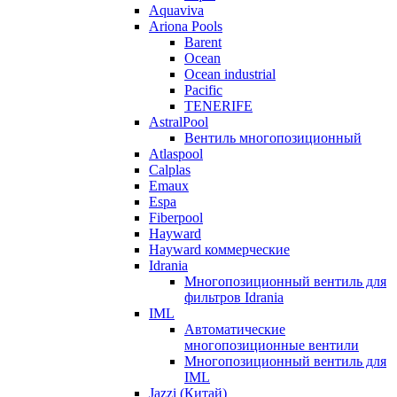
Aquaviva
Ariona Pools
Barent
Ocean
Ocean industrial
Pacific
TENERIFE
AstralPool
Вентиль многопозиционный
Atlaspool
Calplas
Emaux
Espa
Fiberpool
Hayward
Hayward коммерческие
Idrania
Многопозиционный вентиль для
фильтров Idrania
IML
Автоматические
многопозиционные вентили
Многопозиционный вентиль для
IML
Jazzi (Китай)