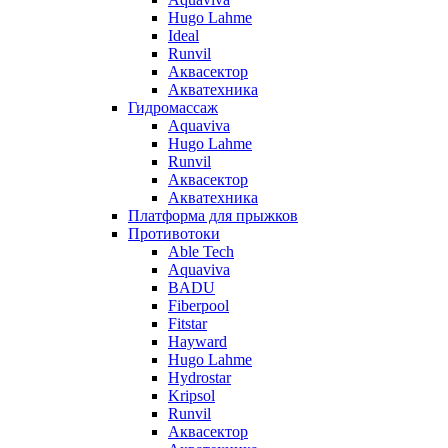
Hugo Lahme
Ideal
Runvil
Аквасектор
Акватехника
Гидромассаж
Aquaviva
Hugo Lahme
Runvil
Аквасектор
Акватехника
Платформа для прыжков
Противотоки
Able Tech
Aquaviva
BADU
Fiberpool
Fitstar
Hayward
Hugo Lahme
Hydrostar
Kripsol
Runvil
Аквасектор