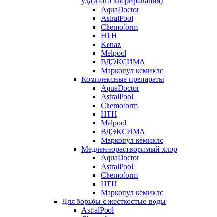
ударного хлорирования)
AquaDoctor
AstralPool
Chemoform
HTH
Kenaz
Melpool
ВДЭКСИМА
Маркопул кемиклс
Комплексные препараты
AquaDoctor
AstralPool
Chemoform
HTH
Melpool
ВДЭКСИМА
Маркопул кемиклс
Медленнорастворимый хлор
AquaDoctor
AstralPool
Chemoform
HTH
Маркопул кемиклс
Для борьбы с жесткостью воды
AstralPool