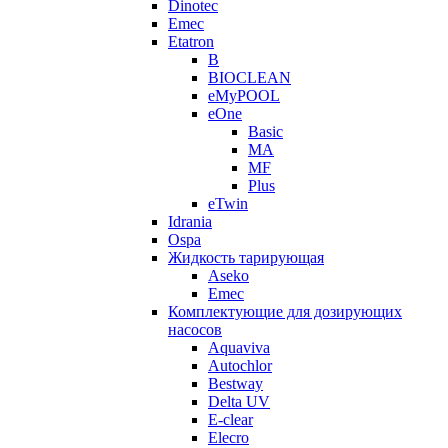
Dinotec
Emec
Etatron
B
BIOCLEAN
eMyPOOL
eOne
Basic
MA
MF
Plus
eTwin
Idrania
Ospa
Жидкость тарирующая
Aseko
Emec
Комплектующие для дозирующих
насосов
Aquaviva
Autochlor
Bestway
Delta UV
E-clear
Elecro