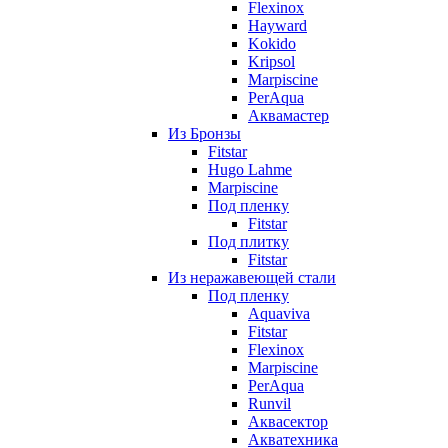
Flexinox
Hayward
Kokido
Kripsol
Marpiscine
PerAqua
Аквамастер
Из Бронзы
Fitstar
Hugo Lahme
Marpiscine
Под пленку
Fitstar
Под плитку
Fitstar
Из неражавеющей стали
Под пленку
Aquaviva
Fitstar
Flexinox
Marpiscine
PerAqua
Runvil
Аквасектор
Акватехника