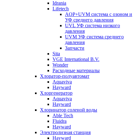
Idrania
Lifetech
AOP+UVM система с озоном и
УФ среднего давления
UVL УФ система низкого
давления
UVM УФ система среднего
давления
Запчасти
Sita
VGE International B.V.
Wonder
Расходные материалы
Хлоратор-полуавтомат
Aquaviva
Hayward
Хлоргенератор
Aquaviva
Hayward
Хлоринатор соленой воды
Able Tech
Fluidra
Hayward
Электролизная станция
Hayward