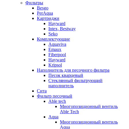
Фильтры
Besgo
PerAqua
Картриджи
Hayward
Intex, Bestway
Seko
Комплектующие
Aquaviva
Emaux
Fiberpool
Hayward
Kripsol
Наполнитель для песочного фильтра
Песок кварцевый
Стеклянный фильтрующий
наполнитель
Сита
Фильтр песочный
Able tech
Многопозиционный вентиль
Able Tech
Aqua
Многопозиционный вентиль
Aqua