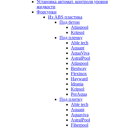
Установка автомат. контроля уровня
жидкости
Форсунки
Из ABS пластика
Под бетон
Atlaspool
Kripsol
Под пленку
Able tech
Aquant
AquaViva
AstralPool
Atlaspool
Bestway
Flexinox
Hayward
Idrania
Kripsol
PerAqua
Под плитку
Able tech
Aquant
Aquaviva
AstralPool
Fiberpool