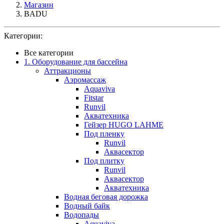
Магазин
BADU
Категории:
Все категории
1. Оборудование для бассейна
Аттракционы
Аэромассаж
Aquaviva
Fitstar
Runvil
Акватехника
Гейзер HUGO LAHME
Под пленку
Runvil
Аквасектор
Под плитку
Runvil
Аквасектор
Акватехника
Водная беговая дорожка
Водный байк
Водопады
Aquaviva