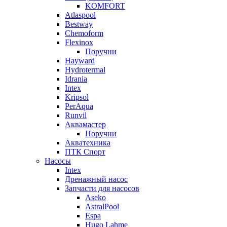
KOMFORT
Atlaspool
Bestway
Chemoform
Flexinox
Поручни
Hayward
Hydrotermal
Idrania
Intex
Kripsol
PerAqua
Runvil
Аквамастер
Поручни
Акватехника
ПТК Спорт
Насосы
Intex
Дренажный насос
Запчасти для насосов
Aseko
AstralPool
Espa
Hugo Lahme