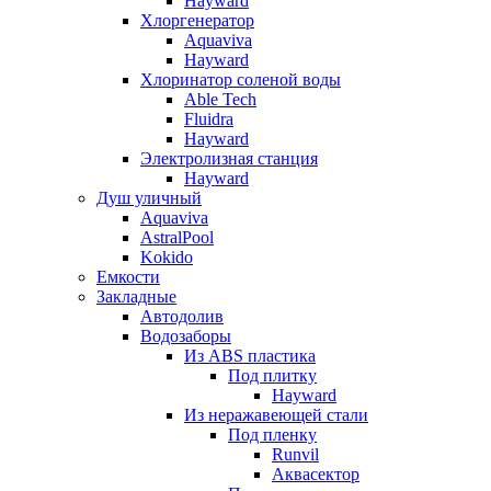
Hayward
Хлоргенератор
Aquaviva
Hayward
Хлоринатор соленой воды
Able Tech
Fluidra
Hayward
Электролизная станция
Hayward
Душ уличный
Aquaviva
AstralPool
Kokido
Емкости
Закладные
Автодолив
Водозаборы
Из ABS пластика
Под плитку
Hayward
Из неражавеющей стали
Под пленку
Runvil
Аквасектор