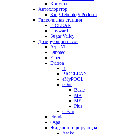
Кристалл
Автохлоратор
King Tehnologi Perform
Гидролизная станция
E-CLEAR
Hayward
Sugar Valley
Дозирующий насос
AquaViva
Dinotec
Emec
Etatron
B
BIOCLEAN
eMyPOOL
eOne
Basic
MA
MF
Plus
eTwin
Idrania
Ospa
Жидкость тарирующая
Aseko