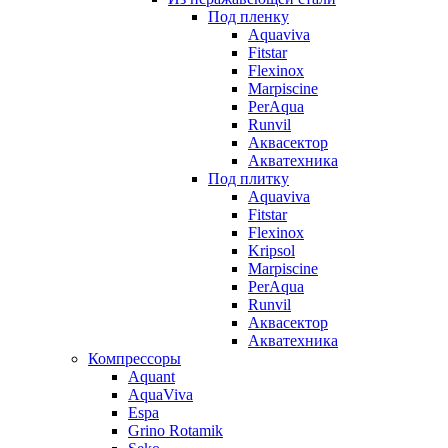
Под пленку
Aquaviva
Fitstar
Flexinox
Marpiscine
PerAqua
Runvil
Аквасектор
Акватехника
Под плитку
Aquaviva
Fitstar
Flexinox
Kripsol
Marpiscine
PerAqua
Runvil
Аквасектор
Акватехника
Компрессоры
Aquant
AquaViva
Espa
Grino Rotamik