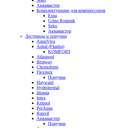
Seko
Аквамастер
Комплектующие для компрессоров
Espa
Grino Rotamik
Seko
Аквамастер
Лестницы и поручни
AquaViva
Astral (Fluidra)
KOMFORT
Atlaspool
Bestway
Chemoform
Flexinox
Поручни
Hayward
Hydrotermal
Idrania
Intex
Kripsol
PerAqua
Runvil
Аквамастер
Поручни