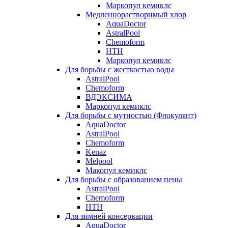
Маркопул кемиклс
Медленнорастворимый хлор
AquaDoctor
AstralPool
Chemoform
HTH
Маркопул кемиклс
Для борьбы с жесткостью воды
AstralPool
Chemoform
ВДЭКСИМА
Маркопул кемиклс
Для борьбы с мутностью (Флокулянт)
AquaDoctor
AstralPool
Chemoform
Kenaz
Melpool
Макопул кемиклс
Для борьбы с образованием пены
AstralPool
Chemoform
HTH
Для зимней консервации
AquaDoctor