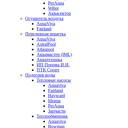
PerAqua
Wibre
Аквасектор
Осушитель воздуха
AquaViva
Fairland
Переливная решетка
AquaViva
AstralPool
Atlaspool
Аквамастер (IML)
Акватехника
ИП Попова И.И.
ПТК Спорт
Подогрев воды
Тепловые насосы
Aquaviva
Fairland
Hayward
Idrania
PerAqua
Запчасти
Теплообменник
Aquaviva
Bowman