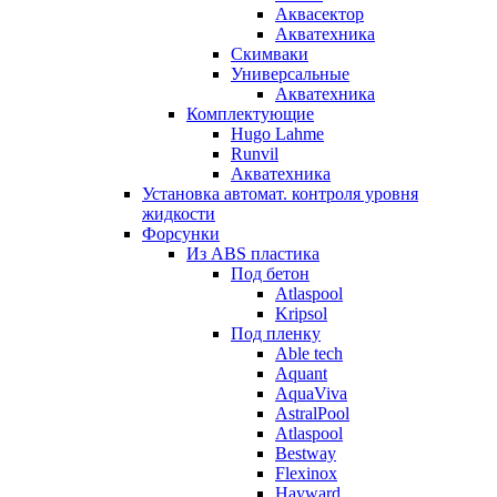
Аквасектор
Акватехника
Скимваки
Универсальные
Акватехника
Комплектующие
Hugo Lahme
Runvil
Акватехника
Установка автомат. контроля уровня
жидкости
Форсунки
Из ABS пластика
Под бетон
Atlaspool
Kripsol
Под пленку
Able tech
Aquant
AquaViva
AstralPool
Atlaspool
Bestway
Flexinox
Hayward