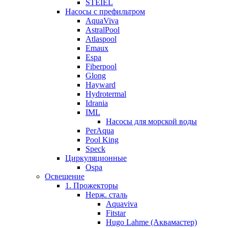
STEIEL
Насосы с префильтром
AquaViva
AstralPool
Atlaspool
Emaux
Espa
Fiberpool
Glong
Hayward
Hydrotermal
Idrania
IML
Насосы для морской воды
PerAqua
Pool King
Speck
Циркуляционные
Ospa
Освещение
1. Прожекторы
Нерж. сталь
Aquaviva
Fitstar
Hugo Lahme (Аквамастер)