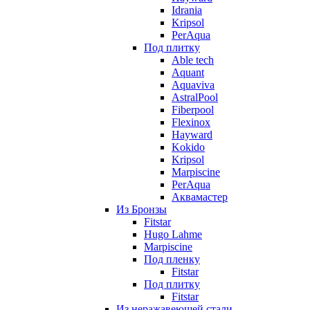
Idrania
Kripsol
PerAqua
Под плитку
Able tech
Aquant
Aquaviva
AstralPool
Fiberpool
Flexinox
Hayward
Kokido
Kripsol
Marpiscine
PerAqua
Аквамастер
Из Бронзы
Fitstar
Hugo Lahme
Marpiscine
Под пленку
Fitstar
Под плитку
Fitstar
Из неражавеющей стали