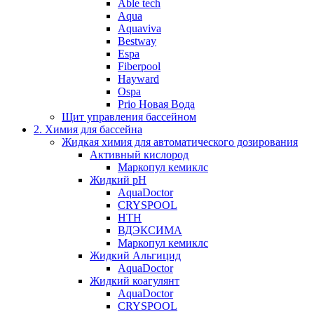
Able tech
Aqua
Aquaviva
Bestway
Espa
Fiberpool
Hayward
Ospa
Prio Новая Вода
Щит управления бассейном
2. Химия для бассейна
Жидкая химия для автоматического дозирования
Активный кислород
Маркопул кемиклс
Жидкий pH
AquaDoctor
CRYSPOOL
HTH
ВДЭКСИМА
Маркопул кемиклс
Жидкий Альгицид
AquaDoctor
Жидкий коагулянт
AquaDoctor
CRYSPOOL