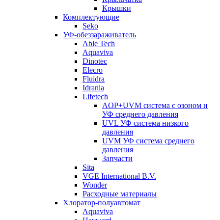
Крышки
Комплектующие
Seko
УФ-обеззараживатель
Able Tech
Aquaviva
Dinotec
Elecro
Fluidra
Idrania
Lifetech
AOP+UVM система с озоном и
УФ среднего давления
UVL УФ система низкого
давления
UVM УФ система среднего
давления
Запчасти
Sita
VGE International B.V.
Wonder
Расходные материалы
Хлоратор-полуавтомат
Aquaviva