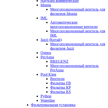
Hayward коммерческие
Idrania
Многопозиционный вентиль для
фильтров Idrania
IML
Автоматические
многопозиционные вентили
Многопозиционный вентиль для
IML
Jazzi (Китай)
Многопозиционный вентиль для
фильтров Jazzi
Osmos
PerAqua
BREGENZ
Многопозиционный вентиль
PerAqua
Pool King
Вентили
Фильтры FB
Фильтры КP
Фильтры КS
Python
Waterline
Фильтровальная установка