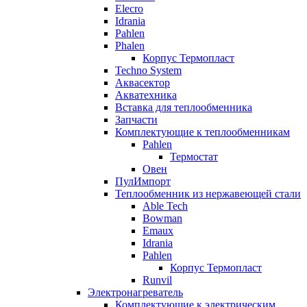
Elecro
Idrania
Pahlen
Phalen
Корпус Термопласт
Techno System
Аквасектор
Акватехника
Вставка для теплообменника
Запчасти
Комплектующие к теплообменникам
Pahlen
Термостат
Овен
ПулИмпорт
Теплообменник из нержавеющей стали
Able Tech
Bowman
Emaux
Idrania
Pahlen
Корпус Термопласт
Runvil
Электронагреватель
Комплектующие к электрическим