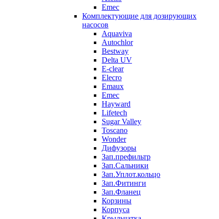
Emec
Комплектующие для дозирующих
насосов
Aquaviva
Autochlor
Bestway
Delta UV
E-clear
Elecro
Emaux
Emec
Hayward
Lifetech
Sugar Valley
Toscano
Wonder
Дифузоры
Зап.префильтр
Зап.Сальники
Зап.Уплот.кольцо
Зап.Фитинги
Зап.Фланец
Корзины
Корпуcа
Крыльчатка