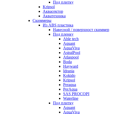
Под плитку
Kripsol
Аквасектор
Акватехника
Скиммеры
Из ABS пластика
Навесной / поверхност скиммер
Под пленку
Able tech
Aquant
AquaViva
AstralPool
Atlaspool
Boda
Hayward
Idrania
Kokido
Kripsol
Peraqua
PerAqua
SAS PROCOPI
Waterline
Под плитку
Aquant
AquaViva