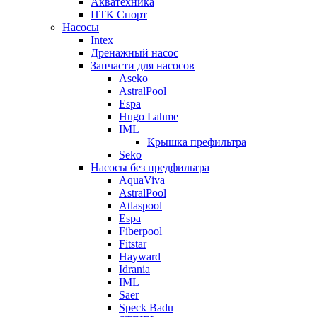
Акватехника
ПТК Спорт
Насосы
Intex
Дренажный насос
Запчасти для насосов
Aseko
AstralPool
Espa
Hugo Lahme
IML
Крышка префильтра
Seko
Насосы без предфильтра
AquaViva
AstralPool
Atlaspool
Espa
Fiberpool
Fitstar
Hayward
Idrania
IML
Saer
Speck Badu