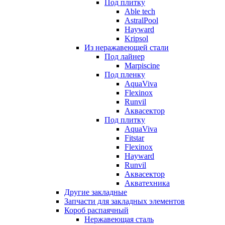
Под плитку
Able tech
AstralPool
Hayward
Kripsol
Из неражавеющей стали
Под лайнер
Marpiscine
Под пленку
AquaViva
Flexinox
Runvil
Аквасектор
Под плитку
AquaViva
Fitstar
Flexinox
Hayward
Runvil
Аквасектор
Акватехника
Другие закладные
Запчасти для закладных элементов
Короб распаячный
Нержавеющая сталь