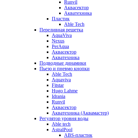
Runvil
Аквасектор
Акватехника
Пластик
Able Tech
Переливная решетка
AquaViva
Nexus
PerAqua
Аквасектор
Акватехника
Подводные динамики
Пьезо и пневмо кнопки
Able Tech
Aquaviva
Fitstar
Hugo Lahme
Idrania
Runvil
Аквасектор
Акватехника (Аквамастер)
Регулятор уровня воды
Able tech
AstralPool
ABS-пластик