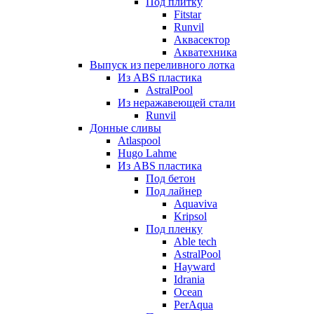
Под плитку
Fitstar
Runvil
Аквасектор
Акватехника
Выпуск из переливного лотка
Из ABS пластика
AstralPool
Из неражавеющей стали
Runvil
Донные сливы
Atlaspool
Hugo Lahme
Из ABS пластика
Под бетон
Под лайнер
Aquaviva
Kripsol
Под пленку
Able tech
AstralPool
Hayward
Idrania
Ocean
PerAqua