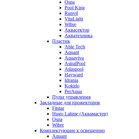
Ospa
Pool King
Runvil
VitaLight
Wibre
Аквасектор
Акватехника
Пластик
Able Tech
Aquant
Aquaviva
AstralPool
Atlaspool
Hayward
Idrania
Kokido
PerAqua
Пульт управления
Закладные для прожекторов
Fitstar
Hugo Lahme (Аквамастер)
Ospa
Wibre
Комплектующие к освещению
Aquant