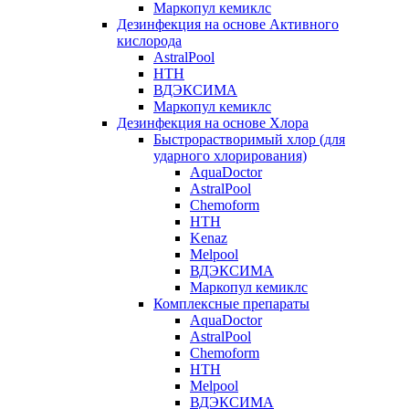
Маркопул кемиклс
Дезинфекция на основе Активного
кислорода
AstralPool
HTH
ВДЭКСИМА
Маркопул кемиклс
Дезинфекция на основе Хлора
Быстрорастворимый хлор (для
ударного хлорирования)
AquaDoctor
AstralPool
Chemoform
HTH
Kenaz
Melpool
ВДЭКСИМА
Маркопул кемиклс
Комплексные препараты
AquaDoctor
AstralPool
Chemoform
HTH
Melpool
ВДЭКСИМА