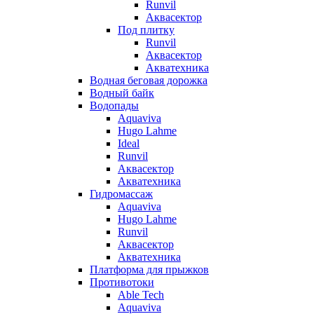
Runvil
Аквасектор
Под плитку
Runvil
Аквасектор
Акватехника
Водная беговая дорожка
Водный байк
Водопады
Aquaviva
Hugo Lahme
Ideal
Runvil
Аквасектор
Акватехника
Гидромассаж
Aquaviva
Hugo Lahme
Runvil
Аквасектор
Акватехника
Платформа для прыжков
Противотоки
Able Tech
Aquaviva