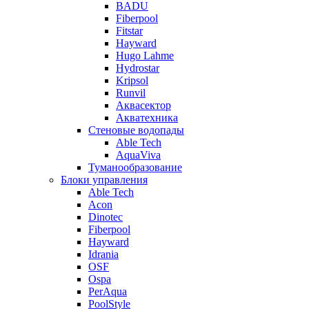
BADU
Fiberpool
Fitstar
Hayward
Hugo Lahme
Hydrostar
Kripsol
Runvil
Аквасектор
Акватехника
Стеновые водопады
Able Tech
AquaViva
Туманообразование
Блоки управления
Able Tech
Acon
Dinotec
Fiberpool
Hayward
Idrania
OSF
Ospa
PerAqua
PoolStyle