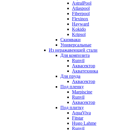
AstralPool
Atlaspool
Fiberpool
Flexinox
Hayward
Kokido
Kripsol
Скимваки
Универсальные
Из неражавеющей стали
Для композита
Runvil
Аквасектор
Акватехника
Для пруда
Аквасектор
Под пленку
Marpiscine
Runvil
Аквасектор
Под плитку
AquaViva
Fitstar
Hugo Lahme
Runvil