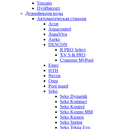
Toscano
ПулИмпорт
Дезинфекция воды
Автоматическая станция
Acon
Aquacontrol
AquaViva
Aseko
DESCON
R PRO Select
XV S & PRO
Станции MyPool
Emec
HTH
Necon
Ospa
Pool guard
Seko
Seko Dynamik
Seko Kompact
Seko Kontrol
Seko Kosmo MM
Seko Kronos
Seko Spring
Seko Tekna Evo