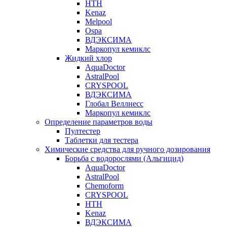
HTH
Kenaz
Melpool
Ospa
ВДЭКСИМА
Маркопул кемиклс
Жидкий хлор
AquaDoctor
AstralPool
CRYSPOOL
ВДЭКСИМА
Глобал Веллнесс
Маркопул кемиклс
Определение параметров воды
Пултестер
Таблетки для тестера
Химические средства для ручного дозирования
Борьба с водорослями (Альгицид)
AquaDoctor
AstralPool
Chemoform
CRYSPOOL
HTH
Kenaz
ВДЭКСИМА