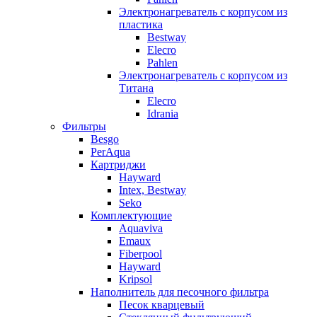
Электронагреватель с корпусом из
пластика
Bestway
Elecro
Pahlen
Электронагреватель с корпусом из
Титана
Elecro
Idrania
Фильтры
Besgo
PerAqua
Картриджи
Hayward
Intex, Bestway
Seko
Комплектующие
Aquaviva
Emaux
Fiberpool
Hayward
Kripsol
Наполнитель для песочного фильтра
Песок кварцевый