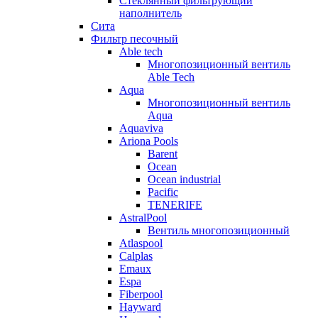
Стеклянный фильтрующий
наполнитель
Сита
Фильтр песочный
Able tech
Многопозиционный вентиль
Able Tech
Aqua
Многопозиционный вентиль
Aqua
Aquaviva
Ariona Pools
Barent
Ocean
Ocean industrial
Pacific
TENERIFE
AstralPool
Вентиль многопозиционный
Atlaspool
Calplas
Emaux
Espa
Fiberpool
Hayward