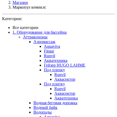
Магазин
Маркопул кемиклс
Категории:
Все категории
1. Оборудование для бассейна
Аттракционы
Аэромассаж
Aquaviva
Fitstar
Runvil
Акватехника
Гейзер HUGO LAHME
Под пленку
Runvil
Аквасектор
Под плитку
Runvil
Аквасектор
Акватехника
Водная беговая дорожка
Водный байк
Водопады
Aquaviva