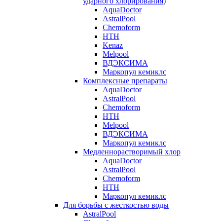
ударного хлорирования)
AquaDoctor
AstralPool
Chemoform
HTH
Kenaz
Melpool
ВДЭКСИМА
Маркопул кемиклс
Комплексные препараты
AquaDoctor
AstralPool
Chemoform
HTH
Melpool
ВДЭКСИМА
Маркопул кемиклс
Медленнорастворимый хлор
AquaDoctor
AstralPool
Chemoform
HTH
Маркопул кемиклс
Для борьбы с жесткостью воды
AstralPool