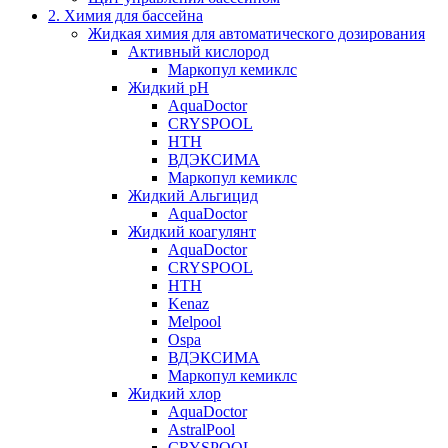
2. Химия для бассейна
Жидкая химия для автоматического дозирования
Активный кислород
Маркопул кемиклс
Жидкий pH
AquaDoctor
CRYSPOOL
HTH
ВДЭКСИМА
Маркопул кемиклс
Жидкий Альгицид
AquaDoctor
Жидкий коагулянт
AquaDoctor
CRYSPOOL
HTH
Kenaz
Melpool
Ospa
ВДЭКСИМА
Маркопул кемиклс
Жидкий хлор
AquaDoctor
AstralPool
CRYSPOOL