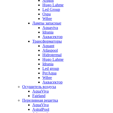
Arlight
Hugo Lahme
Led Group
Ospa
Wibre
Лампы запасные
Aquaviva
Idrania
Аквасектор
Трансформаторы
Aquant
Atlaspool
Hidrotermal
Hugo Lahme
Idrania
Led group
PerAqua
Wibre
Аквасектор
Осушитель воздуха
AquaViva
Fairland
Переливная решетка
AquaViva
AstralPool