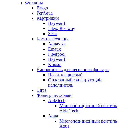
Фильтры
Besgo
PerAqua
Картриджи
Hayward
Intex, Bestway
Seko
Комплектующие
Aquaviva
Emaux
Fiberpool
Hayward
Kripsol
Наполнитель для песочного фильтра
Песок кварцевый
Стеклянный фильтрующий
наполнитель
Сита
Фильтр песочный
Able tech
Многопозиционный вентиль
Able Tech
Aqua
Многопозиционный вентиль
Aqua