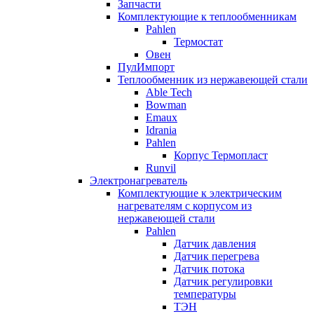
Запчасти
Комплектующие к теплообменникам
Pahlen
Термостат
Овен
ПулИмпорт
Теплообменник из нержавеющей стали
Able Tech
Bowman
Emaux
Idrania
Pahlen
Корпус Термопласт
Runvil
Электронагреватель
Комплектующие к электрическим
нагревателям с корпусом из
нержавеющей стали
Pahlen
Датчик давления
Датчик перегрева
Датчик потока
Датчик регулировки
температуры
ТЭН