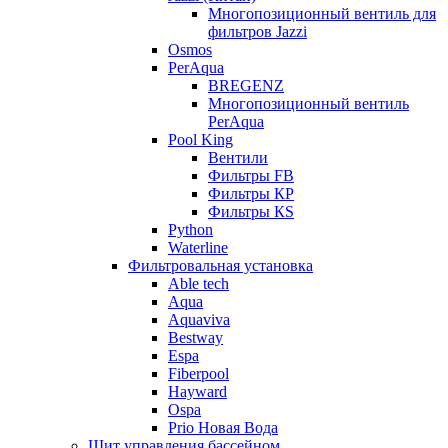
Многопозиционный вентиль для
фильтров Jazzi
Osmos
PerAqua
BREGENZ
Многопозиционный вентиль
PerAqua
Pool King
Вентили
Фильтры FB
Фильтры КP
Фильтры КS
Python
Waterline
Фильтровальная установка
Able tech
Aqua
Aquaviva
Bestway
Espa
Fiberpool
Hayward
Ospa
Prio Новая Вода
Щит управления бассейном