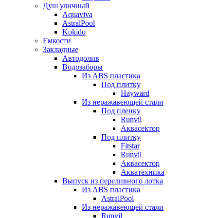
Душ уличный
Aquaviva
AstralPool
Kokido
Емкости
Закладные
Автодолив
Водозаборы
Из ABS пластика
Под плитку
Hayward
Из неражавеющей стали
Под пленку
Runvil
Аквасектор
Под плитку
Fitstar
Runvil
Аквасектор
Акватехника
Выпуск из переливного лотка
Из ABS пластика
AstralPool
Из неражавеющей стали
Runvil