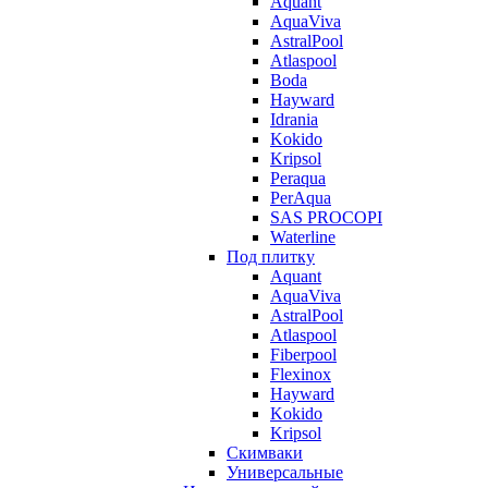
Aquant
AquaViva
AstralPool
Atlaspool
Boda
Hayward
Idrania
Kokido
Kripsol
Peraqua
PerAqua
SAS PROCOPI
Waterline
Под плитку
Aquant
AquaViva
AstralPool
Atlaspool
Fiberpool
Flexinox
Hayward
Kokido
Kripsol
Скимваки
Универсальные