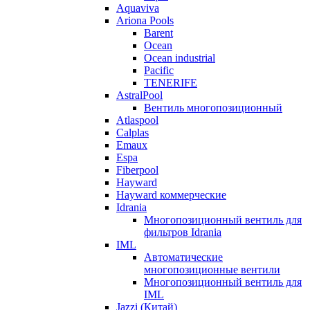
Aquaviva
Ariona Pools
Barent
Ocean
Ocean industrial
Pacific
TENERIFE
AstralPool
Вентиль многопозиционный
Atlaspool
Calplas
Emaux
Espa
Fiberpool
Hayward
Hayward коммерческие
Idrania
Многопозиционный вентиль для
фильтров Idrania
IML
Автоматические
многопозиционные вентили
Многопозиционный вентиль для
IML
Jazzi (Китай)