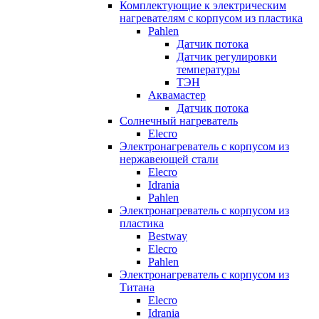
Комплектующие к электрическим
нагревателям с корпусом из пластика
Pahlen
Датчик потока
Датчик регулировки
температуры
ТЭН
Аквамастер
Датчик потока
Солнечный нагреватель
Elecro
Электронагреватель с корпусом из
нержавеющей стали
Elecro
Idrania
Pahlen
Электронагреватель с корпусом из
пластика
Bestway
Elecro
Pahlen
Электронагреватель с корпусом из
Титана
Elecro
Idrania