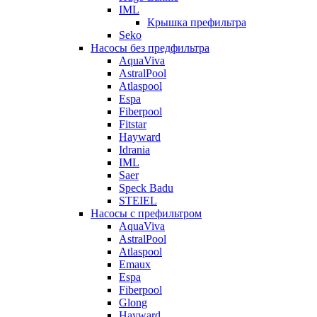
IML
Крышка префильтра
Seko
Насосы без предфильтра
AquaViva
AstralPool
Atlaspool
Espa
Fiberpool
Fitstar
Hayward
Idrania
IML
Saer
Speck Badu
STEIEL
Насосы с префильтром
AquaViva
AstralPool
Atlaspool
Emaux
Espa
Fiberpool
Glong
Hayward