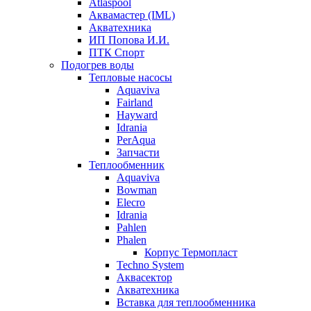
Atlaspool
Аквамастер (IML)
Акватехника
ИП Попова И.И.
ПТК Спорт
Подогрев воды
Тепловые насосы
Aquaviva
Fairland
Hayward
Idrania
PerAqua
Запчасти
Теплообменник
Aquaviva
Bowman
Elecro
Idrania
Pahlen
Phalen
Корпус Термопласт
Techno System
Аквасектор
Акватехника
Вставка для теплообменника