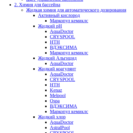
2. Химия для бассейна
Жидкая химия для автоматического дозирования
Активный кислород
Маркопул кемиклс
Жидкий pH
AquaDoctor
CRYSPOOL
HTH
ВДЭКСИМА
Маркопул кемиклс
Жидкий Альгицид
AquaDoctor
Жидкий коагулянт
AquaDoctor
CRYSPOOL
HTH
Kenaz
Melpool
Ospa
ВДЭКСИМА
Маркопул кемиклс
Жидкий хлор
AquaDoctor
AstralPool
CRYSPOOL