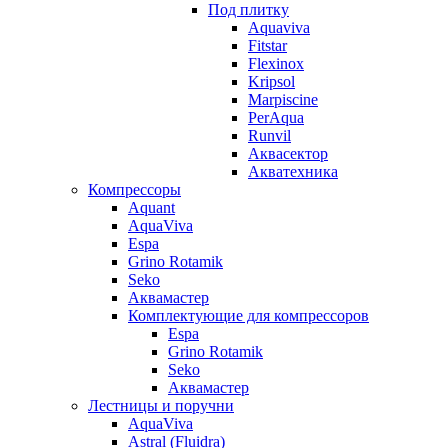
Под плитку
Aquaviva
Fitstar
Flexinox
Kripsol
Marpiscine
PerAqua
Runvil
Аквасектор
Акватехника
Компрессоры
Aquant
AquaViva
Espa
Grino Rotamik
Seko
Аквамастер
Комплектующие для компрессоров
Espa
Grino Rotamik
Seko
Аквамастер
Лестницы и поручни
AquaViva
Astral (Fluidra)