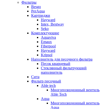
Фильтры
Besgo
PerAqua
Картриджи
Hayward
Intex, Bestway
Seko
Комплектующие
Aquaviva
Emaux
Fiberpool
Hayward
Kripsol
Наполнитель для песочного фильтра
Песок кварцевый
Стеклянный фильтрующий
наполнитель
Сита
Фильтр песочный
Able tech
Многопозиционный вентиль
Able Tech
Aqua
Многопозиционный вентиль
Aqua