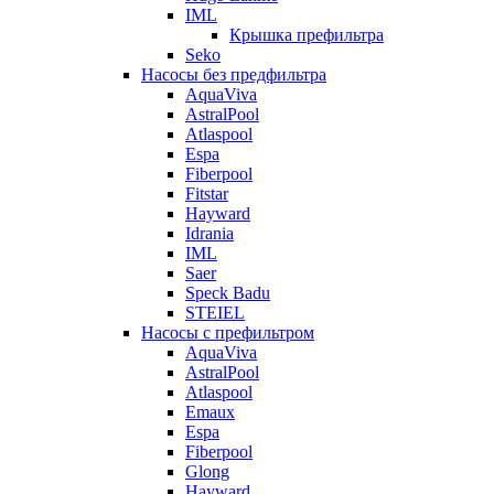
IML
Крышка префильтра
Seko
Насосы без предфильтра
AquaViva
AstralPool
Atlaspool
Espa
Fiberpool
Fitstar
Hayward
Idrania
IML
Saer
Speck Badu
STEIEL
Насосы с префильтром
AquaViva
AstralPool
Atlaspool
Emaux
Espa
Fiberpool
Glong
Hayward