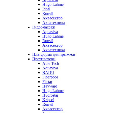
Hugo Lahme
Ideal
Runvil
Аквасектор
Акватехника
Гидромассаж
Aquaviva
Hugo Lahme
Runvil
Аквасектор
Акватехника
Платформа для прыжков
Противотоки
Able Tech
Aquaviva
BADU
Fiberpool
Fitstar
Hayward
Hugo Lahme
Hydrostar
Kripsol
Runvil
Аквасектор