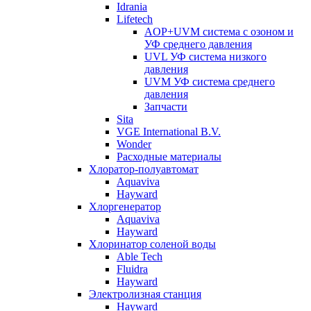
Idrania
Lifetech
AOP+UVM система с озоном и
УФ среднего давления
UVL УФ система низкого
давления
UVM УФ система среднего
давления
Запчасти
Sita
VGE International B.V.
Wonder
Расходные материалы
Хлоратор-полуавтомат
Aquaviva
Hayward
Хлоргенератор
Aquaviva
Hayward
Хлоринатор соленой воды
Able Tech
Fluidra
Hayward
Электролизная станция
Hayward