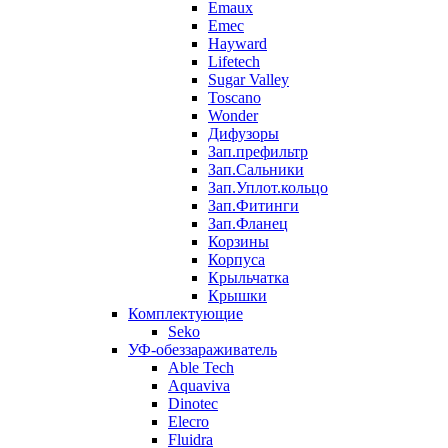
Emaux
Emec
Hayward
Lifetech
Sugar Valley
Toscano
Wonder
Дифузоры
Зап.префильтр
Зап.Сальники
Зап.Уплот.кольцо
Зап.Фитинги
Зап.Фланец
Корзины
Корпуcа
Крыльчатка
Крышки
Комплектующие
Seko
УФ-обеззараживатель
Able Tech
Aquaviva
Dinotec
Elecro
Fluidra