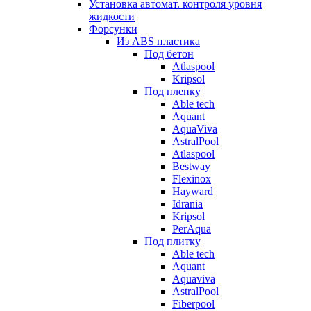
Установка автомат. контроля уровня
жидкости
Форсунки
Из ABS пластика
Под бетон
Atlaspool
Kripsol
Под пленку
Able tech
Aquant
AquaViva
AstralPool
Atlaspool
Bestway
Flexinox
Hayward
Idrania
Kripsol
PerAqua
Под плитку
Able tech
Aquant
Aquaviva
AstralPool
Fiberpool