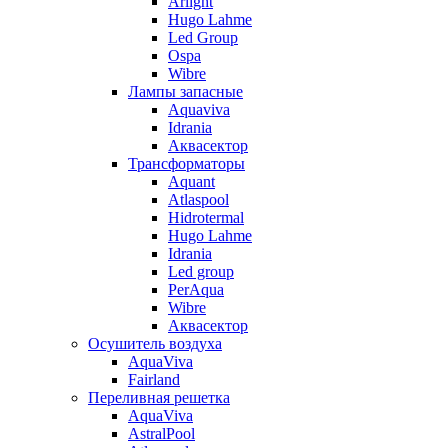
Arlight
Hugo Lahme
Led Group
Ospa
Wibre
Лампы запасные
Aquaviva
Idrania
Аквасектор
Трансформаторы
Aquant
Atlaspool
Hidrotermal
Hugo Lahme
Idrania
Led group
PerAqua
Wibre
Аквасектор
Осушитель воздуха
AquaViva
Fairland
Переливная решетка
AquaViva
AstralPool