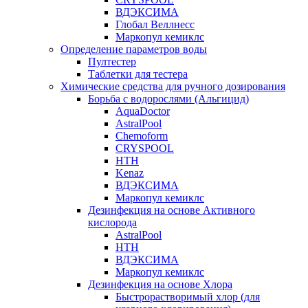
ВДЭКСИМА
Глобал Веллнесс
Маркопул кемиклс
Определение параметров воды
Пултестер
Таблетки для тестера
Химические средства для ручного дозирования
Борьба с водорослями (Альгицид)
AquaDoctor
AstralPool
Chemoform
CRYSPOOL
HTH
Kenaz
ВДЭКСИМА
Маркопул кемиклс
Дезинфекция на основе Активного
кислорода
AstralPool
HTH
ВДЭКСИМА
Маркопул кемиклс
Дезинфекция на основе Хлора
Быстрорастворимый хлор (для