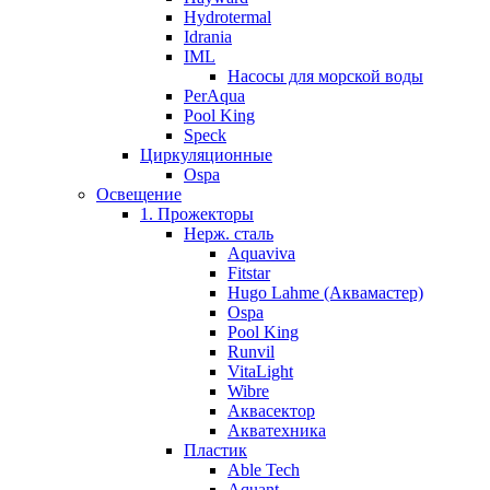
Hydrotermal
Idrania
IML
Насосы для морской воды
PerAqua
Pool King
Speck
Циркуляционные
Ospa
Освещение
1. Прожекторы
Нерж. сталь
Aquaviva
Fitstar
Hugo Lahme (Аквамастер)
Ospa
Pool King
Runvil
VitaLight
Wibre
Аквасектор
Акватехника
Пластик
Able Tech
Aquant