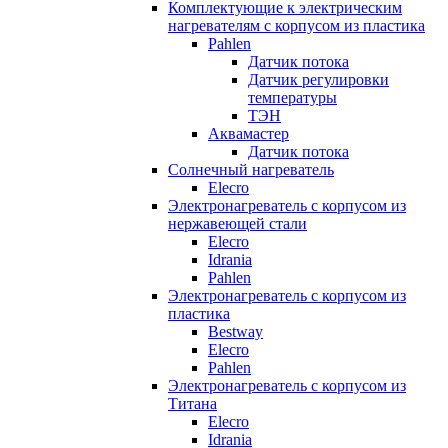
Комплектующие к электрическим
нагревателям с корпусом из пластика
Pahlen
Датчик потока
Датчик регулировки
температуры
ТЭН
Аквамастер
Датчик потока
Солнечный нагреватель
Elecro
Электронагреватель с корпусом из
нержавеющей стали
Elecro
Idrania
Pahlen
Электронагреватель с корпусом из
пластика
Bestway
Elecro
Pahlen
Электронагреватель с корпусом из
Титана
Elecro
Idrania