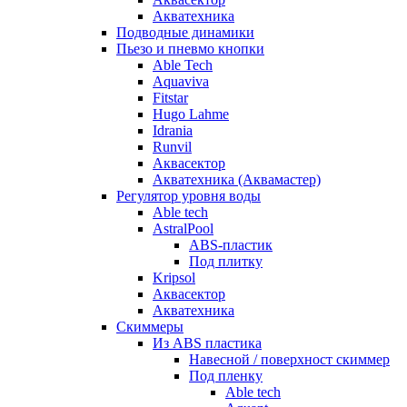
Акватехника
Подводные динамики
Пьезо и пневмо кнопки
Able Tech
Aquaviva
Fitstar
Hugo Lahme
Idrania
Runvil
Аквасектор
Акватехника (Аквамастер)
Регулятор уровня воды
Able tech
AstralPool
ABS-пластик
Под плитку
Kripsol
Аквасектор
Акватехника
Скиммеры
Из ABS пластика
Навесной / поверхност скиммер
Под пленку
Able tech