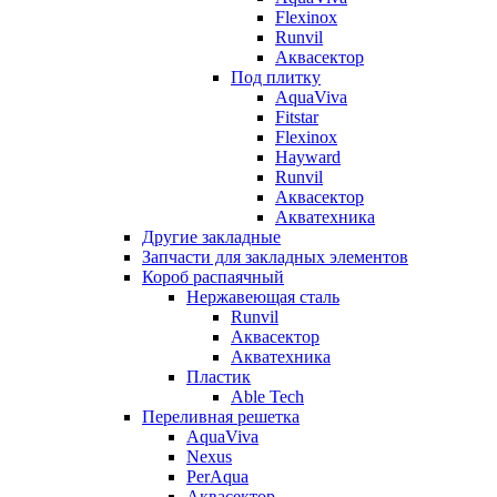
Flexinox
Runvil
Аквасектор
Под плитку
AquaViva
Fitstar
Flexinox
Hayward
Runvil
Аквасектор
Акватехника
Другие закладные
Запчасти для закладных элементов
Короб распаячный
Нержавеющая сталь
Runvil
Аквасектор
Акватехника
Пластик
Able Tech
Переливная решетка
AquaViva
Nexus
PerAqua
Аквасектор