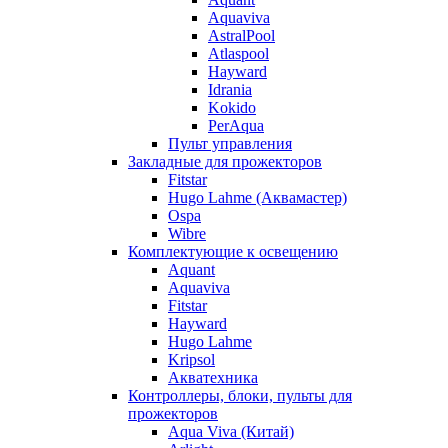
Aquaviva
AstralPool
Atlaspool
Hayward
Idrania
Kokido
PerAqua
Пульт управления
Закладные для прожекторов
Fitstar
Hugo Lahme (Аквамастер)
Ospa
Wibre
Комплектующие к освещению
Aquant
Aquaviva
Fitstar
Hayward
Hugo Lahme
Kripsol
Акватехника
Контроллеры, блоки, пульты для
прожекторов
Aqua Viva (Китай)