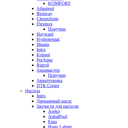
KOMFORT
Atlaspool
Bestway
Chemoform
Flexinox
Поручни
Hayward
Hydrotermal
Idrania
Intex
Kripsol
PerAqua
Runvil
Аквамастер
Поручни
Акватехника
ПТК Спорт
Насосы
Intex
Дренажный насос
Запчасти для насосов
Aseko
AstralPool
Espa
Hugo Lahme