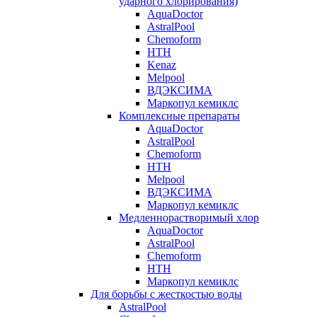
ударного хлорирования)
AquaDoctor
AstralPool
Chemoform
HTH
Kenaz
Melpool
ВДЭКСИМА
Маркопул кемиклс
Комплексные препараты
AquaDoctor
AstralPool
Chemoform
HTH
Melpool
ВДЭКСИМА
Маркопул кемиклс
Медленнорастворимый хлор
AquaDoctor
AstralPool
Chemoform
HTH
Маркопул кемиклс
Для борьбы с жесткостью воды
AstralPool