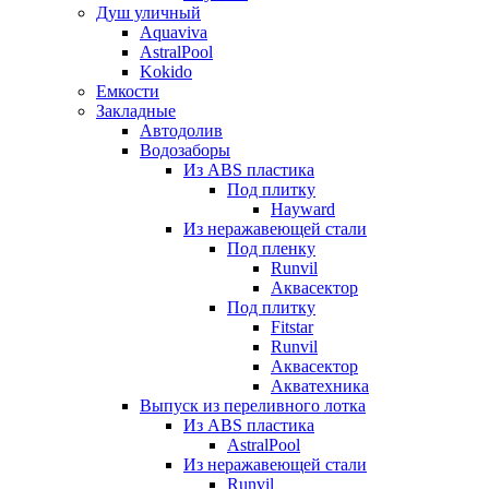
Душ уличный
Aquaviva
AstralPool
Kokido
Емкости
Закладные
Автодолив
Водозаборы
Из ABS пластика
Под плитку
Hayward
Из неражавеющей стали
Под пленку
Runvil
Аквасектор
Под плитку
Fitstar
Runvil
Аквасектор
Акватехника
Выпуск из переливного лотка
Из ABS пластика
AstralPool
Из неражавеющей стали
Runvil