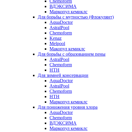
Chemoform
ВДЭКСИМА
Маркопул кемиклс
Для борьбы с мутностью (Флокулянт)
AquaDoctor
AstralPool
Chemoform
Kenaz
Melpool
Макопул кемиклс
Для борьбы с образованием пены
AstralPool
Chemoform
HTH
Для зимней консервации
AquaDoctor
AstralPool
Chemoform
HTH
Маркопул кемиклс
Для понижения уровня хлора
AquaDoctor
Chemoform
ВДЭКСИМА
Маркопул кемиклс