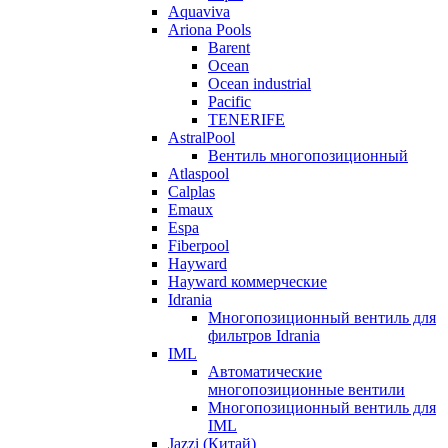
Aquaviva
Ariona Pools
Barent
Ocean
Ocean industrial
Pacific
TENERIFE
AstralPool
Вентиль многопозиционный
Atlaspool
Calplas
Emaux
Espa
Fiberpool
Hayward
Hayward коммерческие
Idrania
Многопозиционный вентиль для
фильтров Idrania
IML
Автоматические
многопозиционные вентили
Многопозиционный вентиль для
IML
Jazzi (Китай)