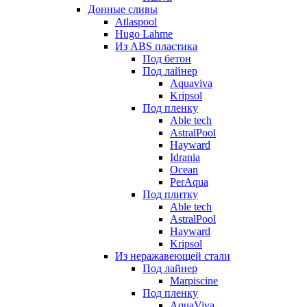
Донные сливы
Atlaspool
Hugo Lahme
Из ABS пластика
Под бетон
Под лайнер
Aquaviva
Kripsol
Под пленку
Able tech
AstralPool
Hayward
Idrania
Ocean
PerAqua
Под плитку
Able tech
AstralPool
Hayward
Kripsol
Из неражавеющей стали
Под лайнер
Marpiscine
Под пленку
AquaViva