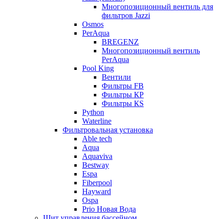
Многопозиционный вентиль для
фильтров Jazzi
Osmos
PerAqua
BREGENZ
Многопозиционный вентиль
PerAqua
Pool King
Вентили
Фильтры FB
Фильтры КP
Фильтры КS
Python
Waterline
Фильтровальная установка
Able tech
Aqua
Aquaviva
Bestway
Espa
Fiberpool
Hayward
Ospa
Prio Новая Вода
Щит управления бассейном