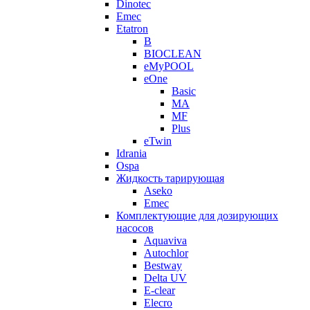
Dinotec
Emec
Etatron
B
BIOCLEAN
eMyPOOL
eOne
Basic
MA
MF
Plus
eTwin
Idrania
Ospa
Жидкость тарирующая
Aseko
Emec
Комплектующие для дозирующих
насосов
Aquaviva
Autochlor
Bestway
Delta UV
E-clear
Elecro