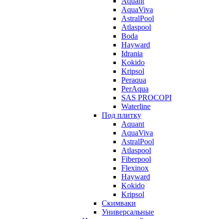
Aquant
AquaViva
AstralPool
Atlaspool
Boda
Hayward
Idrania
Kokido
Kripsol
Peraqua
PerAqua
SAS PROCOPI
Waterline
Под плитку
Aquant
AquaViva
AstralPool
Atlaspool
Fiberpool
Flexinox
Hayward
Kokido
Kripsol
Скимваки
Универсальные