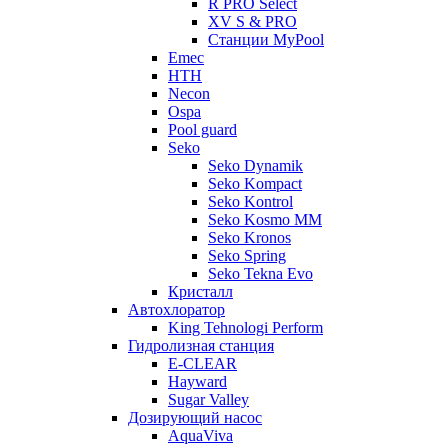
R PRO Select
XV S & PRO
Станции MyPool
Emec
HTH
Necon
Ospa
Pool guard
Seko
Seko Dynamik
Seko Kompact
Seko Kontrol
Seko Kosmo MM
Seko Kronos
Seko Spring
Seko Tekna Evo
Кристалл
Автохлоратор
King Tehnologi Perform
Гидролизная станция
E-CLEAR
Hayward
Sugar Valley
Дозирующий насос
AquaViva