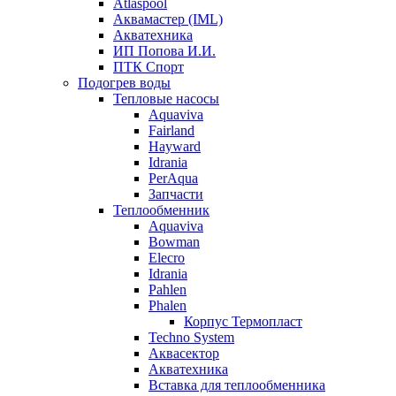
Atlaspool
Аквамастер (IML)
Акватехника
ИП Попова И.И.
ПТК Спорт
Подогрев воды
Тепловые насосы
Aquaviva
Fairland
Hayward
Idrania
PerAqua
Запчасти
Теплообменник
Aquaviva
Bowman
Elecro
Idrania
Pahlen
Phalen
Корпус Термопласт
Techno System
Аквасектор
Акватехника
Вставка для теплообменника