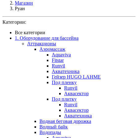
Магазин
Руан
Категории:
Все категории
1. Оборудование для бассейна
Аттракционы
Аэромассаж
Aquaviva
Fitstar
Runvil
Акватехника
Гейзер HUGO LAHME
Под пленку
Runvil
Аквасектор
Под плитку
Runvil
Аквасектор
Акватехника
Водная беговая дорожка
Водный байк
Водопады
Aquaviva