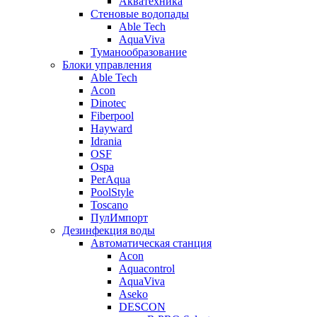
Акватехника
Стеновые водопады
Able Tech
AquaViva
Туманообразование
Блоки управления
Able Tech
Acon
Dinotec
Fiberpool
Hayward
Idrania
OSF
Ospa
PerAqua
PoolStyle
Toscano
ПулИмпорт
Дезинфекция воды
Автоматическая станция
Acon
Aquacontrol
AquaViva
Aseko
DESCON