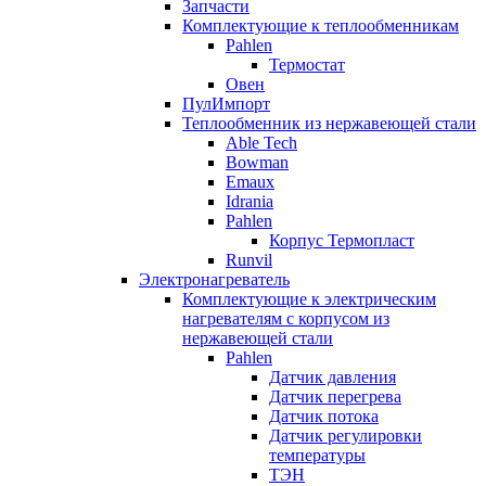
Запчасти
Комплектующие к теплообменникам
Pahlen
Термостат
Овен
ПулИмпорт
Теплообменник из нержавеющей стали
Able Tech
Bowman
Emaux
Idrania
Pahlen
Корпус Термопласт
Runvil
Электронагреватель
Комплектующие к электрическим
нагревателям с корпусом из
нержавеющей стали
Pahlen
Датчик давления
Датчик перегрева
Датчик потока
Датчик регулировки
температуры
ТЭН