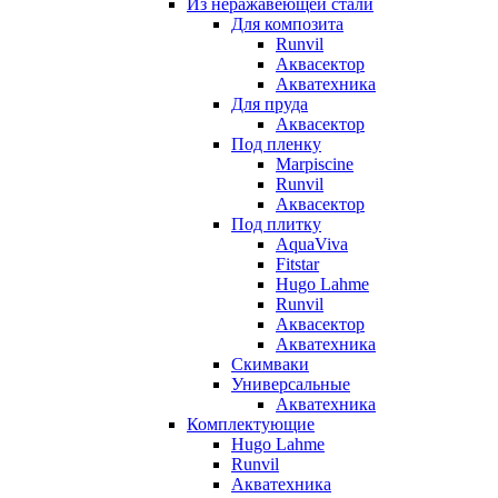
Из неражавеющей стали
Для композита
Runvil
Аквасектор
Акватехника
Для пруда
Аквасектор
Под пленку
Marpiscine
Runvil
Аквасектор
Под плитку
AquaViva
Fitstar
Hugo Lahme
Runvil
Аквасектор
Акватехника
Скимваки
Универсальные
Акватехника
Комплектующие
Hugo Lahme
Runvil
Акватехника