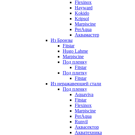
Flexinox
Hayward
Kokido
Kripsol
Marpiscine
PerAqua
Аквамастер
Из Бронзы
Fitstar
Hugo Lahme
Marpiscine
Под пленку
Fitstar
Под плитку
Fitstar
Из неражавеющей стали
Под пленку
Aquaviva
Fitstar
Flexinox
Marpiscine
PerAqua
Runvil
Аквасектор
Акватехника