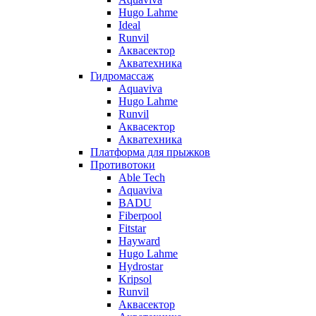
Hugo Lahme
Ideal
Runvil
Аквасектор
Акватехника
Гидромассаж
Aquaviva
Hugo Lahme
Runvil
Аквасектор
Акватехника
Платформа для прыжков
Противотоки
Able Tech
Aquaviva
BADU
Fiberpool
Fitstar
Hayward
Hugo Lahme
Hydrostar
Kripsol
Runvil
Аквасектор