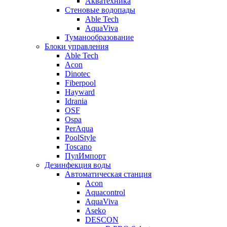
Акватехника
Стеновые водопады
Able Tech
AquaViva
Туманообразование
Блоки управления
Able Tech
Acon
Dinotec
Fiberpool
Hayward
Idrania
OSF
Ospa
PerAqua
PoolStyle
Toscano
ПулИмпорт
Дезинфекция воды
Автоматическая станция
Acon
Aquacontrol
AquaViva
Aseko
DESCON