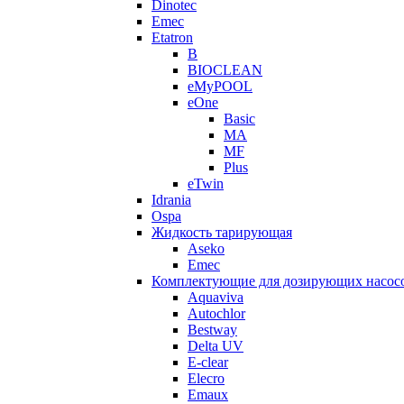
Dinotec
Emec
Etatron
B
BIOCLEAN
eMyPOOL
eOne
Basic
MA
MF
Plus
eTwin
Idrania
Ospa
Жидкость тарирующая
Aseko
Emec
Комплектующие для дозирующих насос
Aquaviva
Autochlor
Bestway
Delta UV
E-clear
Elecro
Emaux