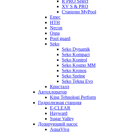
R PRO Select
XV S & PRO
Станции MyPool
Emec
HTH
Necon
Ospa
Pool guard
Seko
Seko Dynamik
Seko Kompact
Seko Kontrol
Seko Kosmo MM
Seko Kronos
Seko Spring
Seko Tekna Evo
Кристалл
Автохлоратор
King Tehnologi Perform
Гидролизная станция
E-CLEAR
Hayward
Sugar Valley
Дозирующий насос
AquaViva