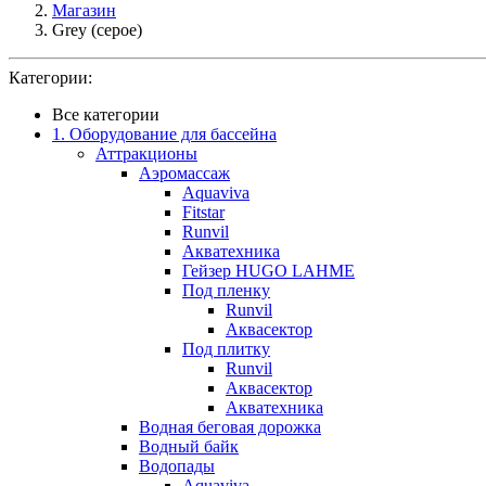
Магазин
Grey (серое)
Категории:
Все категории
1. Оборудование для бассейна
Аттракционы
Аэромассаж
Aquaviva
Fitstar
Runvil
Акватехника
Гейзер HUGO LAHME
Под пленку
Runvil
Аквасектор
Под плитку
Runvil
Аквасектор
Акватехника
Водная беговая дорожка
Водный байк
Водопады
Aquaviva