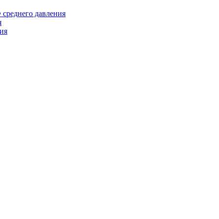
среднего давления
я
ия