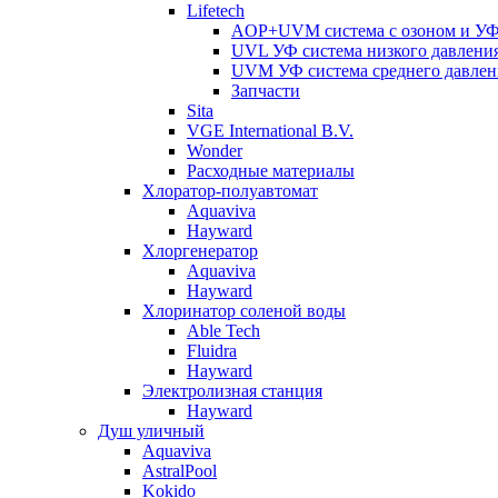
Lifetech
AOP+UVM система с озоном и УФ 
UVL УФ система низкого давлени
UVM УФ система среднего давлен
Запчасти
Sita
VGE International B.V.
Wonder
Расходные материалы
Хлоратор-полуавтомат
Aquaviva
Hayward
Хлоргенератор
Aquaviva
Hayward
Хлоринатор соленой воды
Able Tech
Fluidra
Hayward
Электролизная станция
Hayward
Душ уличный
Aquaviva
AstralPool
Kokido