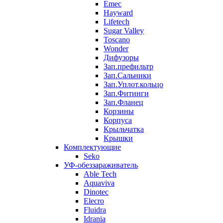
Emec
Hayward
Lifetech
Sugar Valley
Toscano
Wonder
Дифузоры
Зап.префильтр
Зап.Сальники
Зап.Уплот.кольцо
Зап.Фитинги
Зап.Фланец
Корзины
Корпуcа
Крыльчатка
Крышки
Комплектующие
Seko
УФ-обеззараживатель
Able Tech
Aquaviva
Dinotec
Elecro
Fluidra
Idrania