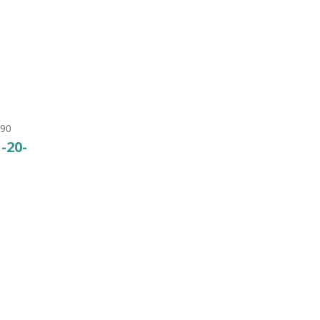
7. Т
4.070
₽
КУПИТЬ
КУПИТЬ
-90
1-20-