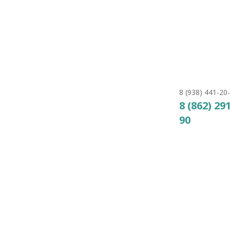
Аквасектор
22.200
₽
КУПИТЬ
8 (938) 441-20
8 (862) 29
90