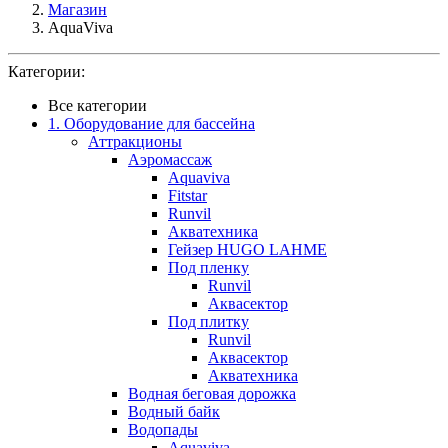
Магазин
AquaViva
Категории:
Все категории
1. Оборудование для бассейна
Аттракционы
Аэромассаж
Aquaviva
Fitstar
Runvil
Акватехника
Гейзер HUGO LAHME
Под пленку
Runvil
Аквасектор
Под плитку
Runvil
Аквасектор
Акватехника
Водная беговая дорожка
Водный байк
Водопады
Aquaviva