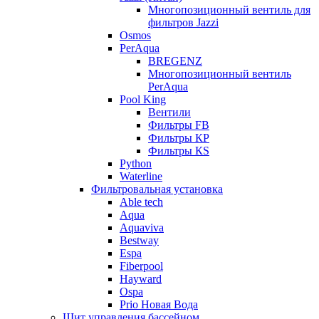
Многопозиционный вентиль для
фильтров Jazzi
Osmos
PerAqua
BREGENZ
Многопозиционный вентиль
PerAqua
Pool King
Вентили
Фильтры FB
Фильтры КP
Фильтры КS
Python
Waterline
Фильтровальная установка
Able tech
Aqua
Aquaviva
Bestway
Espa
Fiberpool
Hayward
Ospa
Prio Новая Вода
Щит управления бассейном