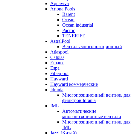
Aquaviva
Ariona Pools
Barent
Ocean
Ocean industrial
Pacific
TENERIFE
AstralPool
Вентиль многопозиционный
Atlaspool
Calplas
Emaux
Espa
Fiberpool
Hayward
Hayward коммерческие
Idrania
Многопозиционный вентиль для
фильтров Idrania
IML
Автоматические
многопозиционные вентили
Многопозиционный вентиль для
IML
Jazzi (Китай)