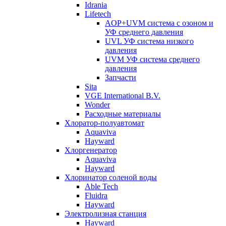
Idrania
Lifetech
AOP+UVM система с озоном и
УФ среднего давления
UVL УФ система низкого
давления
UVM УФ система среднего
давления
Запчасти
Sita
VGE International B.V.
Wonder
Расходные материалы
Хлоратор-полуавтомат
Aquaviva
Hayward
Хлоргенератор
Aquaviva
Hayward
Хлоринатор соленой воды
Able Tech
Fluidra
Hayward
Электролизная станция
Hayward