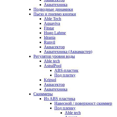
Акватехника
Подводные динамики
Пьезо и пневмо кнопки
Able Tech
Aquaviva
Fitstar
Hugo Lahme
Idrania
Runvil
Аквасектор
Акватехника (Аквамастер)
Регулятор уровня воды
Able tech
AstralPool
ABS-пластик
Под плитку
Kripsol
Аквасектор
Акватехника
Скиммеры
Из ABS пластика
Навесной / поверхност скиммер
Под пленку
Able tech