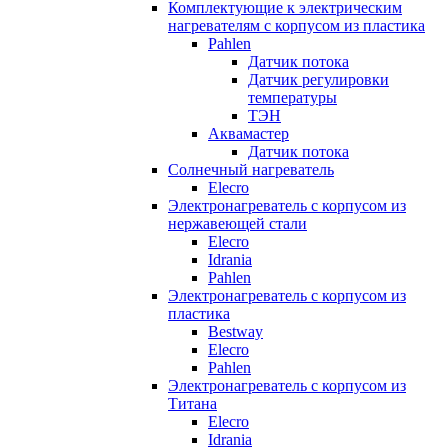
Комплектующие к электрическим
нагревателям с корпусом из пластика
Pahlen
Датчик потока
Датчик регулировки
температуры
ТЭН
Аквамастер
Датчик потока
Солнечный нагреватель
Elecro
Электронагреватель с корпусом из
нержавеющей стали
Elecro
Idrania
Pahlen
Электронагреватель с корпусом из
пластика
Bestway
Elecro
Pahlen
Электронагреватель с корпусом из
Титана
Elecro
Idrania