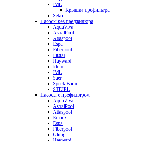
IML
Крышка префильтра
Seko
Насосы без предфильтра
AquaViva
AstralPool
Atlaspool
Espa
Fiberpool
Fitstar
Hayward
Idrania
IML
Saer
Speck Badu
STEIEL
Насосы с префильтром
AquaViva
AstralPool
Atlaspool
Emaux
Espa
Fiberpool
Glong
Hayward