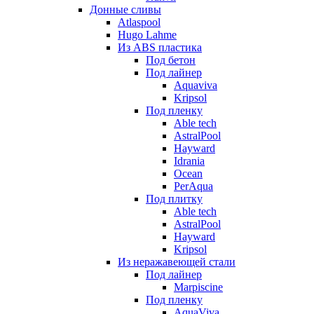
Донные сливы
Atlaspool
Hugo Lahme
Из ABS пластика
Под бетон
Под лайнер
Aquaviva
Kripsol
Под пленку
Able tech
AstralPool
Hayward
Idrania
Ocean
PerAqua
Под плитку
Able tech
AstralPool
Hayward
Kripsol
Из неражавеющей стали
Под лайнер
Marpiscine
Под пленку
AquaViva