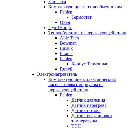
Запчасти
Комплектующие к теплообменникам
Pahlen
Термостат
Овен
ПулИмпорт
Теплообменник из нержавеющей стали
Able Tech
Bowman
Emaux
Idrania
Pahlen
Корпус Термопласт
Runvil
Электронагреватель
Комплектующие к электрическим
нагревателям с корпусом из
нержавеющей стали
Pahlen
Датчик давления
Датчик перегрева
Датчик потока
Датчик регулировки
температуры
ТЭН