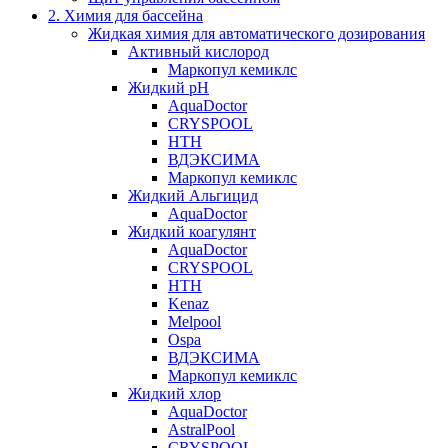
2. Химия для бассейна
Жидкая химия для автоматического дозирования
Активный кислород
Маркопул кемиклс
Жидкий pH
AquaDoctor
CRYSPOOL
HTH
ВДЭКСИМА
Маркопул кемиклс
Жидкий Альгицид
AquaDoctor
Жидкий коагулянт
AquaDoctor
CRYSPOOL
HTH
Kenaz
Melpool
Ospa
ВДЭКСИМА
Маркопул кемиклс
Жидкий хлор
AquaDoctor
AstralPool
CRYSPOOL