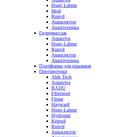
Hugo Lahme
Ideal
Runvil
Аквасектор
Акватехника
Гидромассаж
Aquaviva
Hugo Lahme
Runvil
Аквасектор
Акватехника
Платформа для прыжков
Противотоки
Able Tech
Aquaviva
BADU
Fiberpool
Fitstar
Hayward
Hugo Lahme
Hydrostar
Kripsol
Runvil
Аквасектор