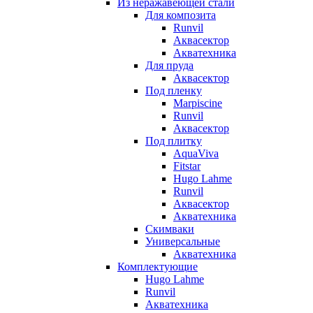
Из неражавеющей стали
Для композита
Runvil
Аквасектор
Акватехника
Для пруда
Аквасектор
Под пленку
Marpiscine
Runvil
Аквасектор
Под плитку
AquaViva
Fitstar
Hugo Lahme
Runvil
Аквасектор
Акватехника
Скимваки
Универсальные
Акватехника
Комплектующие
Hugo Lahme
Runvil
Акватехника