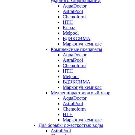
ударного хлорирования)
AquaDoctor
AstralPool
Chemoform
HTH
Kenaz
Melpool
ВДЭКСИМА
Маркопул кемиклс
Комплексные препараты
AquaDoctor
AstralPool
Chemoform
HTH
Melpool
ВДЭКСИМА
Маркопул кемиклс
Медленнорастворимый хлор
AquaDoctor
AstralPool
Chemoform
HTH
Маркопул кемиклс
Для борьбы с жесткостью воды
AstralPool