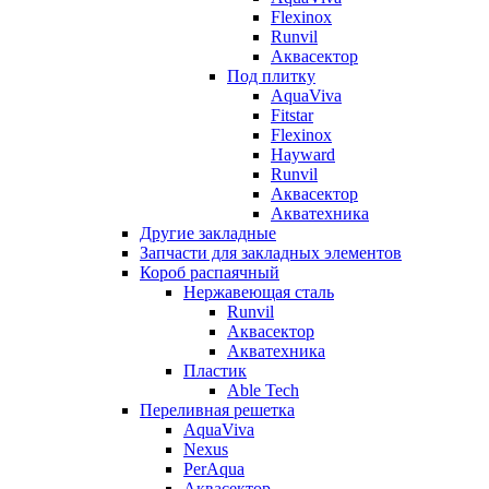
Flexinox
Runvil
Аквасектор
Под плитку
AquaViva
Fitstar
Flexinox
Hayward
Runvil
Аквасектор
Акватехника
Другие закладные
Запчасти для закладных элементов
Короб распаячный
Нержавеющая сталь
Runvil
Аквасектор
Акватехника
Пластик
Able Tech
Переливная решетка
AquaViva
Nexus
PerAqua
Аквасектор