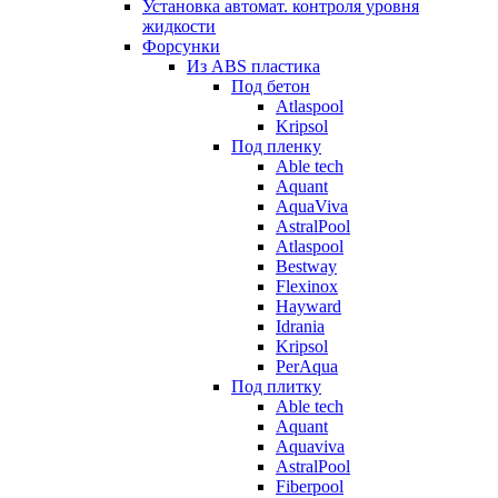
Установка автомат. контроля уровня
жидкости
Форсунки
Из ABS пластика
Под бетон
Atlaspool
Kripsol
Под пленку
Able tech
Aquant
AquaViva
AstralPool
Atlaspool
Bestway
Flexinox
Hayward
Idrania
Kripsol
PerAqua
Под плитку
Able tech
Aquant
Aquaviva
AstralPool
Fiberpool