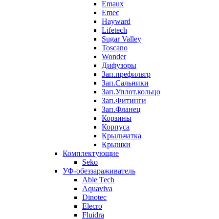
Emaux
Emec
Hayward
Lifetech
Sugar Valley
Toscano
Wonder
Дифузоры
Зап.префильтр
Зап.Сальники
Зап.Уплот.кольцо
Зап.Фитинги
Зап.Фланец
Корзины
Корпуcа
Крыльчатка
Крышки
Комплектующие
Seko
УФ-обеззараживатель
Able Tech
Aquaviva
Dinotec
Elecro
Fluidra