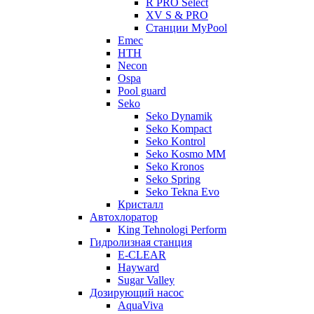
R PRO Select
XV S & PRO
Станции MyPool
Emec
HTH
Necon
Ospa
Pool guard
Seko
Seko Dynamik
Seko Kompact
Seko Kontrol
Seko Kosmo MM
Seko Kronos
Seko Spring
Seko Tekna Evo
Кристалл
Автохлоратор
King Tehnologi Perform
Гидролизная станция
E-CLEAR
Hayward
Sugar Valley
Дозирующий насос
AquaViva