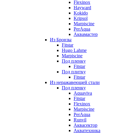
Flexinox
Hayward
Kokido
Kripsol
Marpiscine
PerAqua
Аквамастер
Из Бронзы
Fitstar
Hugo Lahme
Marpiscine
Под пленку
Fitstar
Под плитку
Fitstar
Из неражавеющей стали
Под пленку
Aquaviva
Fitstar
Flexinox
Marpiscine
PerAqua
Runvil
Аквасектор
Акватехника