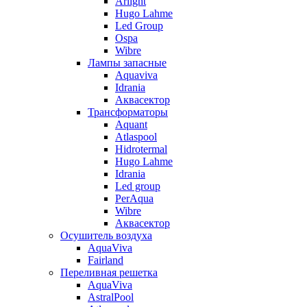
Arlight
Hugo Lahme
Led Group
Ospa
Wibre
Лампы запасные
Aquaviva
Idrania
Аквасектор
Трансформаторы
Aquant
Atlaspool
Hidrotermal
Hugo Lahme
Idrania
Led group
PerAqua
Wibre
Аквасектор
Осушитель воздуха
AquaViva
Fairland
Переливная решетка
AquaViva
AstralPool