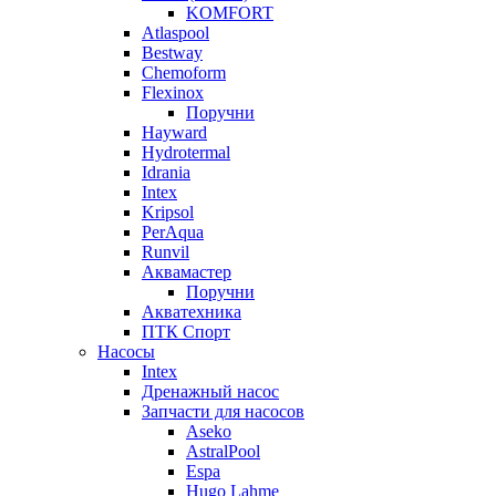
KOMFORT
Atlaspool
Bestway
Chemoform
Flexinox
Поручни
Hayward
Hydrotermal
Idrania
Intex
Kripsol
PerAqua
Runvil
Аквамастер
Поручни
Акватехника
ПТК Спорт
Насосы
Intex
Дренажный насос
Запчасти для насосов
Aseko
AstralPool
Espa
Hugo Lahme