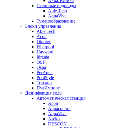
Акватехника
Стеновые водопады
Able Tech
AquaViva
Туманообразование
Блоки управления
Able Tech
Acon
Dinotec
Fiberpool
Hayward
Idrania
OSF
Ospa
PerAqua
PoolStyle
Toscano
ПулИмпорт
Дезинфекция воды
Автоматическая станция
Acon
Aquacontrol
AquaViva
Aseko
DESCON