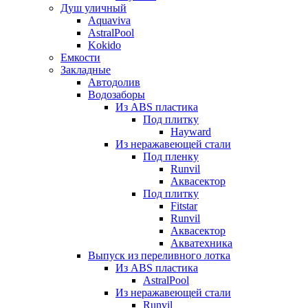
Душ уличный
Aquaviva
AstralPool
Kokido
Емкости
Закладные
Автодолив
Водозаборы
Из ABS пластика
Под плитку
Hayward
Из неражавеющей стали
Под пленку
Runvil
Аквасектор
Под плитку
Fitstar
Runvil
Аквасектор
Акватехника
Выпуск из переливного лотка
Из ABS пластика
AstralPool
Из неражавеющей стали
Runvil