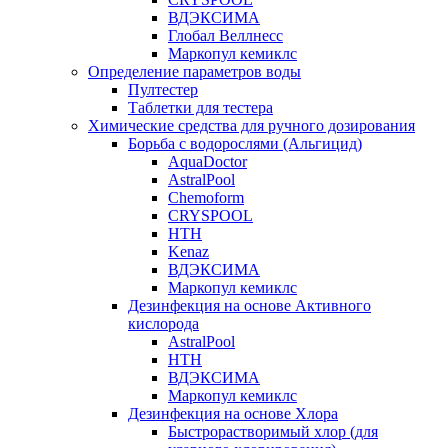
ВДЭКСИМА
Глобал Веллнесс
Маркопул кемиклс
Определение параметров воды
Пултестер
Таблетки для тестера
Химические средства для ручного дозирования
Борьба с водорослями (Альгицид)
AquaDoctor
AstralPool
Chemoform
CRYSPOOL
HTH
Kenaz
ВДЭКСИМА
Маркопул кемиклс
Дезинфекция на основе Активного
кислорода
AstralPool
HTH
ВДЭКСИМА
Маркопул кемиклс
Дезинфекция на основе Хлора
Быстрорастворимый хлор (для