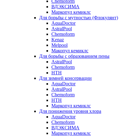
Chemoform
ВДЭКСИМА
Маркопул кемиклс
Для борьбы с мутностью (Флокулянт)
AquaDoctor
AstralPool
Chemoform
Kenaz
Melpool
Макопул кемиклс
Для борьбы с образованием пены
AstralPool
Chemoform
HTH
Для зимней консервации
AquaDoctor
AstralPool
Chemoform
HTH
Маркопул кемиклс
Для понижения уровня хлора
AquaDoctor
Chemoform
ВДЭКСИМА
Маркопул кемиклс