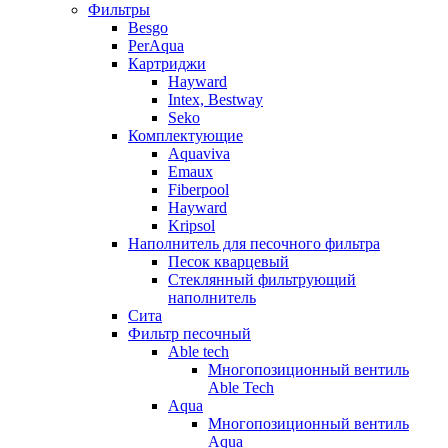
Фильтры
Besgo
PerAqua
Картриджи
Hayward
Intex, Bestway
Seko
Комплектующие
Aquaviva
Emaux
Fiberpool
Hayward
Kripsol
Наполнитель для песочного фильтра
Песок кварцевый
Стеклянный фильтрующий
наполнитель
Сита
Фильтр песочный
Able tech
Многопозиционный вентиль
Able Tech
Aqua
Многопозиционный вентиль
Aqua