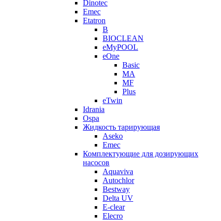
Dinotec
Emec
Etatron
B
BIOCLEAN
eMyPOOL
eOne
Basic
MA
MF
Plus
eTwin
Idrania
Ospa
Жидкость тарирующая
Aseko
Emec
Комплектующие для дозирующих
насосов
Aquaviva
Autochlor
Bestway
Delta UV
E-clear
Elecro