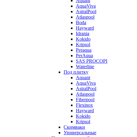
Aquant
AquaViva
AstralPool
Atlaspool
Boda
Hayward
Idrania
Kokido
Kripsol
Peraqua
PerAqua
SAS PROCOPI
Waterline
Под плитку
Aquant
AquaViva
AstralPool
Atlaspool
Fiberpool
Flexinox
Hayward
Kokido
Kripsol
Скимваки
Универсальные