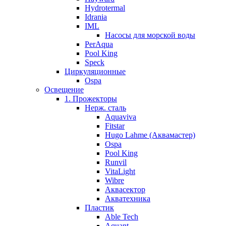
Hydrotermal
Idrania
IML
Насосы для морской воды
PerAqua
Pool King
Speck
Циркуляционные
Ospa
Освещение
1. Прожекторы
Нерж. сталь
Aquaviva
Fitstar
Hugo Lahme (Аквамастер)
Ospa
Pool King
Runvil
VitaLight
Wibre
Аквасектор
Акватехника
Пластик
Able Tech
Aquant