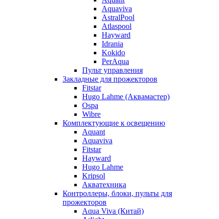
Aquaviva
AstralPool
Atlaspool
Hayward
Idrania
Kokido
PerAqua
Пульт управления
Закладные для прожекторов
Fitstar
Hugo Lahme (Аквамастер)
Ospa
Wibre
Комплектующие к освещению
Aquant
Aquaviva
Fitstar
Hayward
Hugo Lahme
Kripsol
Акватехника
Контроллеры, блоки, пульты для
прожекторов
Aqua Viva (Китай)