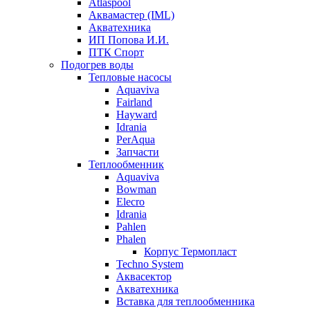
Atlaspool
Аквамастер (IML)
Акватехника
ИП Попова И.И.
ПТК Спорт
Подогрев воды
Тепловые насосы
Aquaviva
Fairland
Hayward
Idrania
PerAqua
Запчасти
Теплообменник
Aquaviva
Bowman
Elecro
Idrania
Pahlen
Phalen
Корпус Термопласт
Techno System
Аквасектор
Акватехника
Вставка для теплообменника