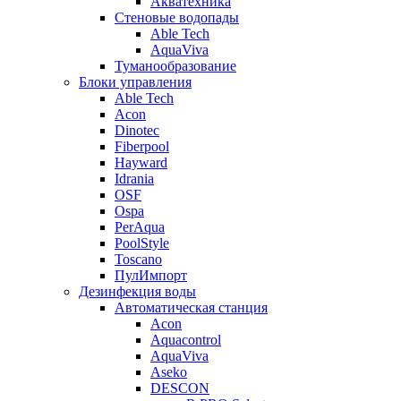
Акватехника
Стеновые водопады
Able Tech
AquaViva
Туманообразование
Блоки управления
Able Tech
Acon
Dinotec
Fiberpool
Hayward
Idrania
OSF
Ospa
PerAqua
PoolStyle
Toscano
ПулИмпорт
Дезинфекция воды
Автоматическая станция
Acon
Aquacontrol
AquaViva
Aseko
DESCON