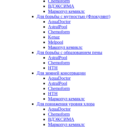
Chemoform
ВДЭКСИМА
Маркопул кемиклс
Для борьбы с мутностью (Флокулянт)
AquaDoctor
AstralPool
Chemoform
Kenaz
Melpool
Макопул кемиклс
Для борьбы с образованием пены
AstralPool
Chemoform
HTH
Для зимней консервации
AquaDoctor
AstralPool
Chemoform
HTH
Маркопул кемиклс
Для понижения уровня хлора
AquaDoctor
Chemoform
ВДЭКСИМА
Маркопул кемиклс