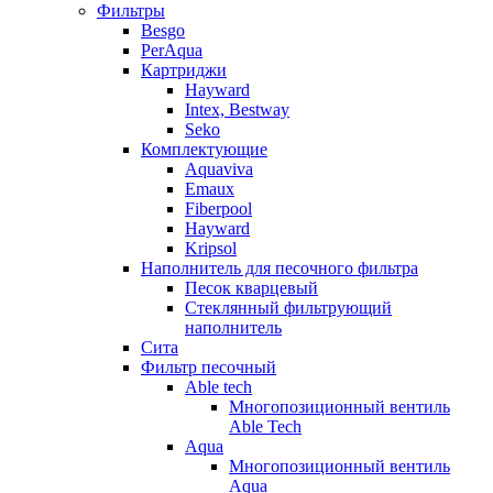
Фильтры
Besgo
PerAqua
Картриджи
Hayward
Intex, Bestway
Seko
Комплектующие
Aquaviva
Emaux
Fiberpool
Hayward
Kripsol
Наполнитель для песочного фильтра
Песок кварцевый
Стеклянный фильтрующий
наполнитель
Сита
Фильтр песочный
Able tech
Многопозиционный вентиль
Able Tech
Aqua
Многопозиционный вентиль
Aqua