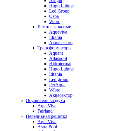
Arlight
Hugo Lahme
Led Group
Ospa
Wibre
Лампы запасные
Aquaviva
Idrania
Аквасектор
Трансформаторы
Aquant
Atlaspool
Hidrotermal
Hugo Lahme
Idrania
Led group
PerAqua
Wibre
Аквасектор
Осушитель воздуха
AquaViva
Fairland
Переливная решетка
AquaViva
AstralPool