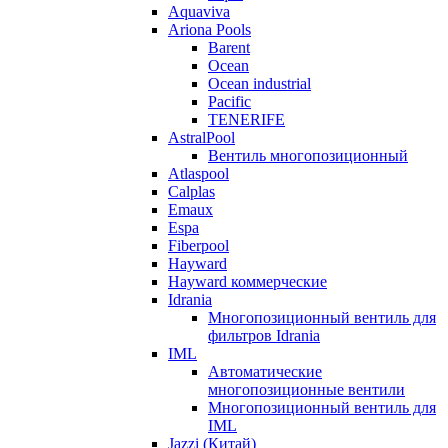
Aquaviva
Ariona Pools
Barent
Ocean
Ocean industrial
Pacific
TENERIFE
AstralPool
Вентиль многопозиционный
Atlaspool
Calplas
Emaux
Espa
Fiberpool
Hayward
Hayward коммерческие
Idrania
Многопозиционный вентиль для
фильтров Idrania
IML
Автоматические
многопозиционные вентили
Многопозиционный вентиль для
IML
Jazzi (Китай)