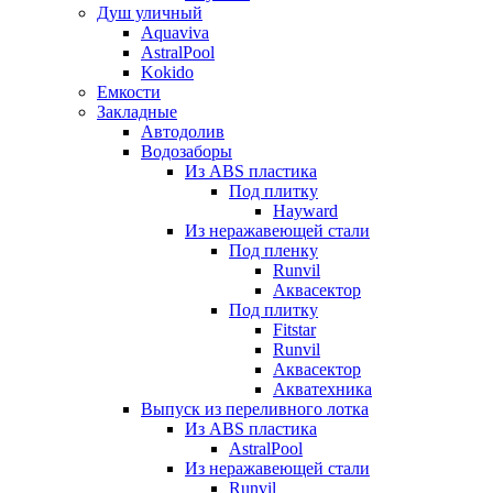
Душ уличный
Aquaviva
AstralPool
Kokido
Емкости
Закладные
Автодолив
Водозаборы
Из ABS пластика
Под плитку
Hayward
Из неражавеющей стали
Под пленку
Runvil
Аквасектор
Под плитку
Fitstar
Runvil
Аквасектор
Акватехника
Выпуск из переливного лотка
Из ABS пластика
AstralPool
Из неражавеющей стали
Runvil