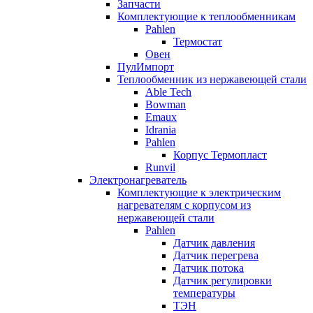
Запчасти
Комплектующие к теплообменникам
Pahlen
Термостат
Овен
ПулИмпорт
Теплообменник из нержавеющей стали
Able Tech
Bowman
Emaux
Idrania
Pahlen
Корпус Термопласт
Runvil
Электронагреватель
Комплектующие к электрическим
нагревателям с корпусом из
нержавеющей стали
Pahlen
Датчик давления
Датчик перегрева
Датчик потока
Датчик регулировки
температуры
ТЭН