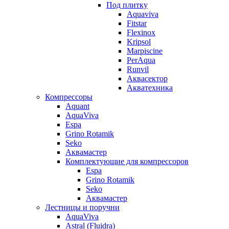
Под плитку
Aquaviva
Fitstar
Flexinox
Kripsol
Marpiscine
PerAqua
Runvil
Аквасектор
Акватехника
Компрессоры
Aquant
AquaViva
Espa
Grino Rotamik
Seko
Аквамастер
Комплектующие для компрессоров
Espa
Grino Rotamik
Seko
Аквамастер
Лестницы и поручни
AquaViva
Astral (Fluidra)