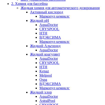
2. Химия для бассейна
Жидкая химия для автоматического дозирования
Активный кислород
Маркопул кемиклс
Жидкий pH
AquaDoctor
CRYSPOOL
HTH
ВДЭКСИМА
Маркопул кемиклс
Жидкий Альгицид
AquaDoctor
Жидкий коагулянт
AquaDoctor
CRYSPOOL
HTH
Kenaz
Melpool
Ospa
ВДЭКСИМА
Маркопул кемиклс
Жидкий хлор
AquaDoctor
AstralPool
CRYSPOOL