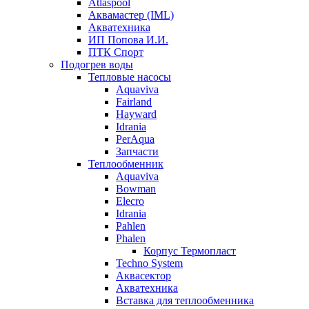
Atlaspool
Аквамастер (IML)
Акватехника
ИП Попова И.И.
ПТК Спорт
Подогрев воды
Тепловые насосы
Aquaviva
Fairland
Hayward
Idrania
PerAqua
Запчасти
Теплообменник
Aquaviva
Bowman
Elecro
Idrania
Pahlen
Phalen
Корпус Термопласт
Techno System
Аквасектор
Акватехника
Вставка для теплообменника