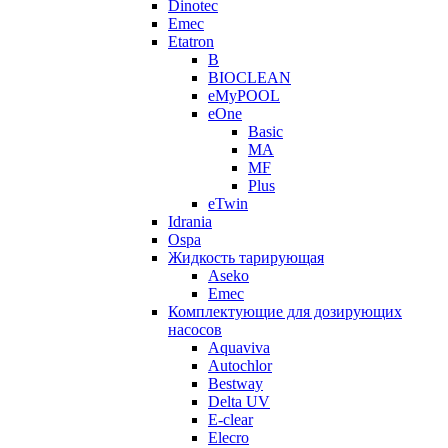
Dinotec
Emec
Etatron
B
BIOCLEAN
eMyPOOL
eOne
Basic
MA
MF
Plus
eTwin
Idrania
Ospa
Жидкость тарирующая
Aseko
Emec
Комплектующие для дозирующих
насосов
Aquaviva
Autochlor
Bestway
Delta UV
E-clear
Elecro