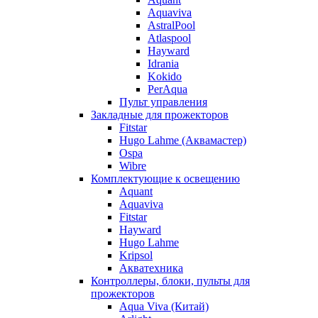
Aquaviva
AstralPool
Atlaspool
Hayward
Idrania
Kokido
PerAqua
Пульт управления
Закладные для прожекторов
Fitstar
Hugo Lahme (Аквамастер)
Ospa
Wibre
Комплектующие к освещению
Aquant
Aquaviva
Fitstar
Hayward
Hugo Lahme
Kripsol
Акватехника
Контроллеры, блоки, пульты для
прожекторов
Aqua Viva (Китай)