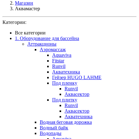
Магазин
Аквамастер
Категории:
Все категории
1. Оборудование для бассейна
Аттракционы
Аэромассаж
Aquaviva
Fitstar
Runvil
Акватехника
Гейзер HUGO LAHME
Под пленку
Runvil
Аквасектор
Под плитку
Runvil
Аквасектор
Акватехника
Водная беговая дорожка
Водный байк
Водопады
Aquaviva