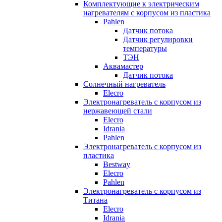
Комплектующие к электрическим
нагревателям с корпусом из пластика
Pahlen
Датчик потока
Датчик регулировки
температуры
ТЭН
Аквамастер
Датчик потока
Солнечный нагреватель
Elecro
Электронагреватель с корпусом из
нержавеющей стали
Elecro
Idrania
Pahlen
Электронагреватель с корпусом из
пластика
Bestway
Elecro
Pahlen
Электронагреватель с корпусом из
Титана
Elecro
Idrania