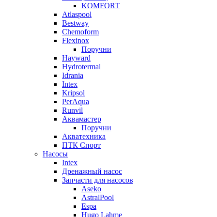
KOMFORT
Atlaspool
Bestway
Chemoform
Flexinox
Поручни
Hayward
Hydrotermal
Idrania
Intex
Kripsol
PerAqua
Runvil
Аквамастер
Поручни
Акватехника
ПТК Спорт
Насосы
Intex
Дренажный насос
Запчасти для насосов
Aseko
AstralPool
Espa
Hugo Lahme