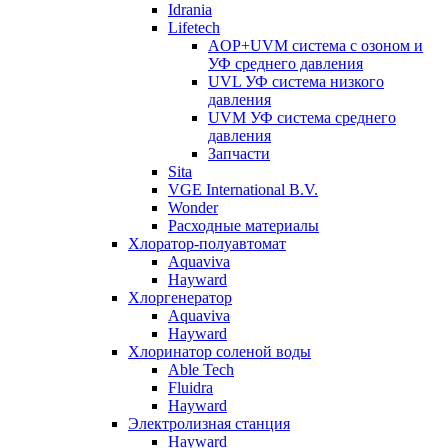
Idrania
Lifetech
AOP+UVM система с озоном и
УФ среднего давления
UVL УФ система низкого
давления
UVM УФ система среднего
давления
Запчасти
Sita
VGE International B.V.
Wonder
Расходные материалы
Хлоратор-полуавтомат
Aquaviva
Hayward
Хлоргенератор
Aquaviva
Hayward
Хлоринатор соленой воды
Able Tech
Fluidra
Hayward
Электролизная станция
Hayward