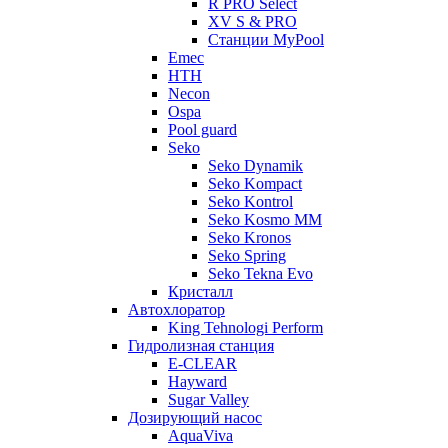
R PRO Select
XV S & PRO
Станции MyPool
Emec
HTH
Necon
Ospa
Pool guard
Seko
Seko Dynamik
Seko Kompact
Seko Kontrol
Seko Kosmo MM
Seko Kronos
Seko Spring
Seko Tekna Evo
Кристалл
Автохлоратор
King Tehnologi Perform
Гидролизная станция
E-CLEAR
Hayward
Sugar Valley
Дозирующий насос
AquaViva