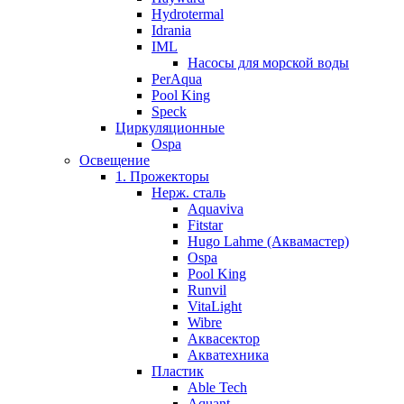
Hydrotermal
Idrania
IML
Насосы для морской воды
PerAqua
Pool King
Speck
Циркуляционные
Ospa
Освещение
1. Прожекторы
Нерж. сталь
Aquaviva
Fitstar
Hugo Lahme (Аквамастер)
Ospa
Pool King
Runvil
VitaLight
Wibre
Аквасектор
Акватехника
Пластик
Able Tech
Aquant