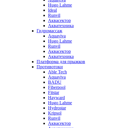
Hugo Lahme
Ideal
Runvil
Аквасектор
Акватехника
Гидромассаж
Aquaviva
Hugo Lahme
Runvil
Аквасектор
Акватехника
Платформа для прыжков
Противотоки
Able Tech
Aquaviva
BADU
Fiberpool
Fitstar
Hayward
Hugo Lahme
Hydrostar
Kripsol
Runvil
Аквасектор