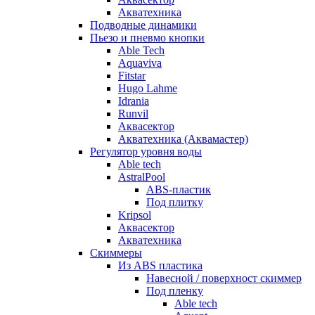
Акватехника
Подводные динамики
Пьезо и пневмо кнопки
Able Tech
Aquaviva
Fitstar
Hugo Lahme
Idrania
Runvil
Аквасектор
Акватехника (Аквамастер)
Регулятор уровня воды
Able tech
AstralPool
ABS-пластик
Под плитку
Kripsol
Аквасектор
Акватехника
Скиммеры
Из ABS пластика
Навесной / поверхност скиммер
Под пленку
Able tech