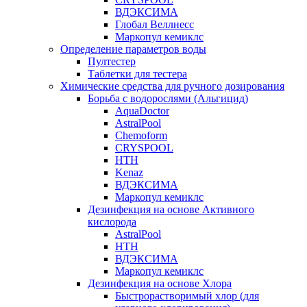
ВДЭКСИМА
Глобал Веллнесс
Маркопул кемиклс
Определение параметров воды
Пултестер
Таблетки для тестера
Химические средства для ручного дозирования
Борьба с водорослями (Альгицид)
AquaDoctor
AstralPool
Chemoform
CRYSPOOL
HTH
Kenaz
ВДЭКСИМА
Маркопул кемиклс
Дезинфекция на основе Активного
кислорода
AstralPool
HTH
ВДЭКСИМА
Маркопул кемиклс
Дезинфекция на основе Хлора
Быстрорастворимый хлор (для