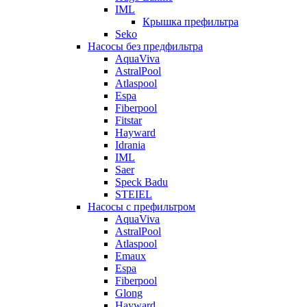
IML
Крышка префильтра
Seko
Насосы без предфильтра
AquaViva
AstralPool
Atlaspool
Espa
Fiberpool
Fitstar
Hayward
Idrania
IML
Saer
Speck Badu
STEIEL
Насосы с префильтром
AquaViva
AstralPool
Atlaspool
Emaux
Espa
Fiberpool
Glong
Hayward