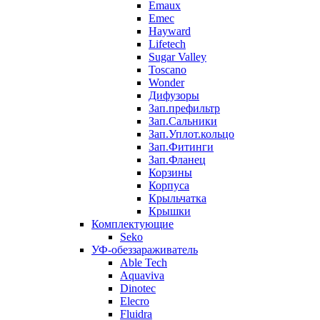
Emaux
Emec
Hayward
Lifetech
Sugar Valley
Toscano
Wonder
Дифузоры
Зап.префильтр
Зап.Сальники
Зап.Уплот.кольцо
Зап.Фитинги
Зап.Фланец
Корзины
Корпуcа
Крыльчатка
Крышки
Комплектующие
Seko
УФ-обеззараживатель
Able Tech
Aquaviva
Dinotec
Elecro
Fluidra