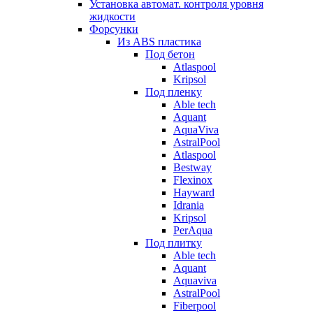
Установка автомат. контроля уровня
жидкости
Форсунки
Из ABS пластика
Под бетон
Atlaspool
Kripsol
Под пленку
Able tech
Aquant
AquaViva
AstralPool
Atlaspool
Bestway
Flexinox
Hayward
Idrania
Kripsol
PerAqua
Под плитку
Able tech
Aquant
Aquaviva
AstralPool
Fiberpool