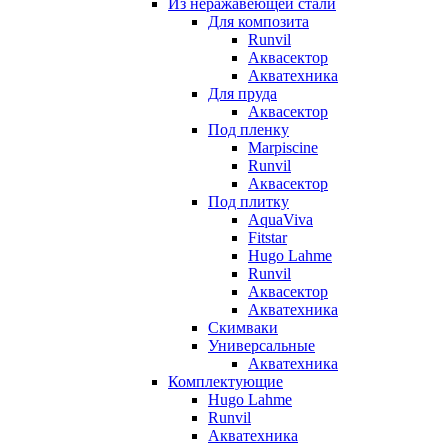
Из неражавеющей стали
Для композита
Runvil
Аквасектор
Акватехника
Для пруда
Аквасектор
Под пленку
Marpiscine
Runvil
Аквасектор
Под плитку
AquaViva
Fitstar
Hugo Lahme
Runvil
Аквасектор
Акватехника
Скимваки
Универсальные
Акватехника
Комплектующие
Hugo Lahme
Runvil
Акватехника