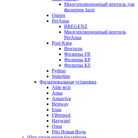
Многопозиционный вентиль для
фильтров Jazzi
Osmos
PerAqua
BREGENZ
Многопозиционный вентиль
PerAqua
Pool King
Вентили
Фильтры FB
Фильтры КP
Фильтры КS
Python
Waterline
Фильтровальная установка
Able tech
Aqua
Aquaviva
Bestway
Espa
Fiberpool
Hayward
Ospa
Prio Новая Вода
Щит управления бассейном