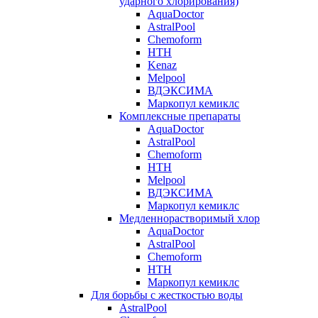
ударного хлорирования)
AquaDoctor
AstralPool
Chemoform
HTH
Kenaz
Melpool
ВДЭКСИМА
Маркопул кемиклс
Комплексные препараты
AquaDoctor
AstralPool
Chemoform
HTH
Melpool
ВДЭКСИМА
Маркопул кемиклс
Медленнорастворимый хлор
AquaDoctor
AstralPool
Chemoform
HTH
Маркопул кемиклс
Для борьбы с жесткостью воды
AstralPool