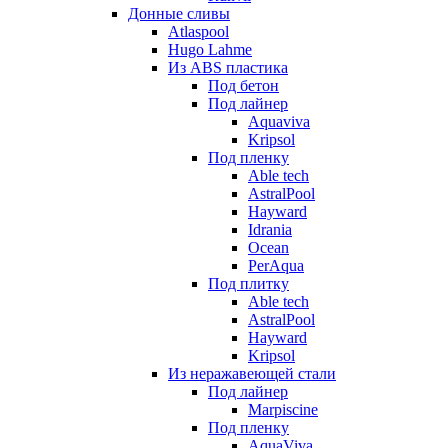
Донные сливы
Atlaspool
Hugo Lahme
Из ABS пластика
Под бетон
Под лайнер
Aquaviva
Kripsol
Под пленку
Able tech
AstralPool
Hayward
Idrania
Ocean
PerAqua
Под плитку
Able tech
AstralPool
Hayward
Kripsol
Из неражавеющей стали
Под лайнер
Marpiscine
Под пленку
AquaViva