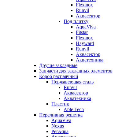
Flexinox
Runvil
Аквасектор
Под плитку
AquaViva
Fitstar
Flexinox
Hayward
Runvil
Аквасектор
Акватехника
Другие закладные
Запчасти для закладных элементов
Короб распаячный
Нержавеющая сталь
Runvil
Аквасектор
Акватехника
Пластик
Able Tech
Переливная решетка
AquaViva
Nexus
PerAqua
Аквасектор