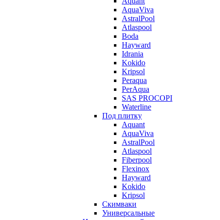
Aquant
AquaViva
AstralPool
Atlaspool
Boda
Hayward
Idrania
Kokido
Kripsol
Peraqua
PerAqua
SAS PROCOPI
Waterline
Под плитку
Aquant
AquaViva
AstralPool
Atlaspool
Fiberpool
Flexinox
Hayward
Kokido
Kripsol
Скимваки
Универсальные