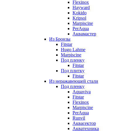
Flexinox
Hayward
Kokido
Kripsol
Marpiscine
PerAqua
Аквамастер
Из Бронзы
Fitstar
Hugo Lahme
Marpiscine
Под пленку
Fitstar
Под плитку
Fitstar
Из неражавеющей стали
Под пленку
Aquaviva
Fitstar
Flexinox
Marpiscine
PerAqua
Runvil
Аквасектор
Акватехника