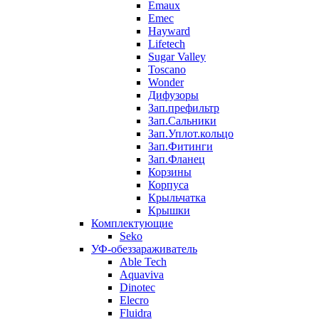
Emaux
Emec
Hayward
Lifetech
Sugar Valley
Toscano
Wonder
Дифузоры
Зап.префильтр
Зап.Сальники
Зап.Уплот.кольцо
Зап.Фитинги
Зап.Фланец
Корзины
Корпуcа
Крыльчатка
Крышки
Комплектующие
Seko
УФ-обеззараживатель
Able Tech
Aquaviva
Dinotec
Elecro
Fluidra