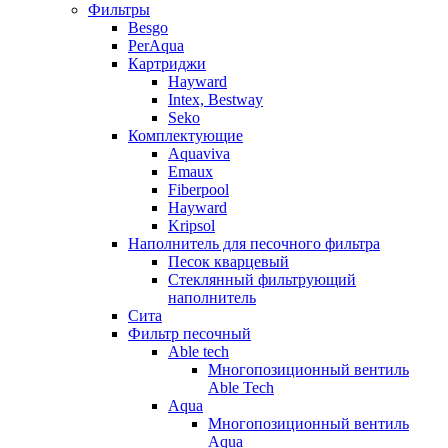
Фильтры
Besgo
PerAqua
Картриджи
Hayward
Intex, Bestway
Seko
Комплектующие
Aquaviva
Emaux
Fiberpool
Hayward
Kripsol
Наполнитель для песочного фильтра
Песок кварцевый
Стеклянный фильтрующий
наполнитель
Сита
Фильтр песочный
Able tech
Многопозиционный вентиль
Able Tech
Aqua
Многопозиционный вентиль
Aqua