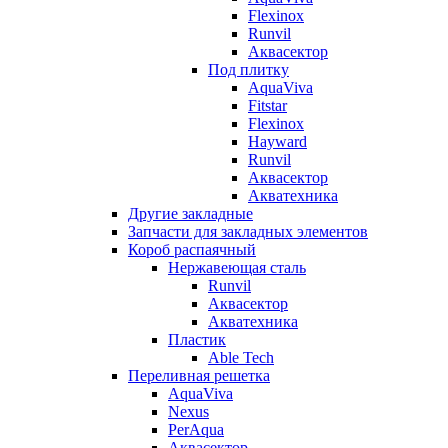
Flexinox
Runvil
Аквасектор
Под плитку
AquaViva
Fitstar
Flexinox
Hayward
Runvil
Аквасектор
Акватехника
Другие закладные
Запчасти для закладных элементов
Короб распаячный
Нержавеющая сталь
Runvil
Аквасектор
Акватехника
Пластик
Able Tech
Переливная решетка
AquaViva
Nexus
PerAqua
Аквасектор