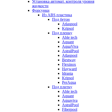
Установка автомат. контроля уровня
жидкости
Форсунки
Из ABS пластика
Под бетон
Atlaspool
Kripsol
Под пленку
Able tech
Aquant
AquaViva
AstralPool
Atlaspool
Bestway
Flexinox
Hayward
Idrania
Kripsol
PerAqua
Под плитку
Able tech
Aquant
Aquaviva
AstralPool
Fiberpool