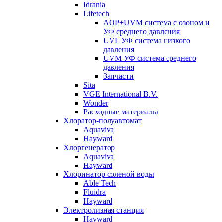
Idrania
Lifetech
AOP+UVM система с озоном и
УФ среднего давления
UVL УФ система низкого
давления
UVM УФ система среднего
давления
Запчасти
Sita
VGE International B.V.
Wonder
Расходные материалы
Хлоратор-полуавтомат
Aquaviva
Hayward
Хлоргенератор
Aquaviva
Hayward
Хлоринатор соленой воды
Able Tech
Fluidra
Hayward
Электролизная станция
Hayward