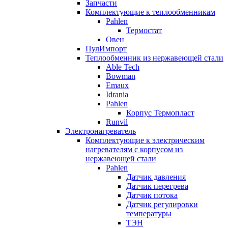
Запчасти
Комплектующие к теплообменникам
Pahlen
Термостат
Овен
ПулИмпорт
Теплообменник из нержавеющей стали
Able Tech
Bowman
Emaux
Idrania
Pahlen
Корпус Термопласт
Runvil
Электронагреватель
Комплектующие к электрическим
нагревателям с корпусом из
нержавеющей стали
Pahlen
Датчик давления
Датчик перегрева
Датчик потока
Датчик регулировки
температуры
ТЭН