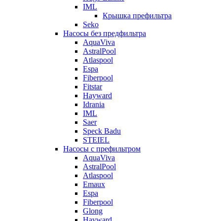
IML
Крышка префильтра
Seko
Насосы без предфильтра
AquaViva
AstralPool
Atlaspool
Espa
Fiberpool
Fitstar
Hayward
Idrania
IML
Saer
Speck Badu
STEIEL
Насосы с префильтром
AquaViva
AstralPool
Atlaspool
Emaux
Espa
Fiberpool
Glong
Hayward