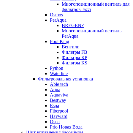
Многопозиционный вентиль для
фильтров Jazzi
Osmos
PerAqua
BREGENZ
Многопозиционный вентиль
PerAqua
Pool King
Вентили
Фильтры FB
Фильтры КP
Фильтры КS
Python
Waterline
Фильтровальная установка
Able tech
Aqua
Aquaviva
Bestway
Espa
Fiberpool
Hayward
Ospa
Prio Новая Вода
Щит управления бассейном