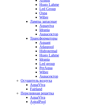
Arlight
Hugo Lahme
Led Group
Ospa
Wibre
Лампы запасные
Aquaviva
Idrania
Аквасектор
Трансформаторы
Aquant
Atlaspool
Hidrotermal
Hugo Lahme
Idrania
Led group
PerAqua
Wibre
Аквасектор
Осушитель воздуха
AquaViva
Fairland
Переливная решетка
AquaViva
AstralPool