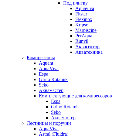
Под плитку
Aquaviva
Fitstar
Flexinox
Kripsol
Marpiscine
PerAqua
Runvil
Аквасектор
Акватехника
Компрессоры
Aquant
AquaViva
Espa
Grino Rotamik
Seko
Аквамастер
Комплектующие для компрессоров
Espa
Grino Rotamik
Seko
Аквамастер
Лестницы и поручни
AquaViva
Astral (Fluidra)