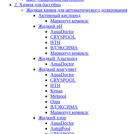
2. Химия для бассейна
Жидкая химия для автоматического дозирования
Активный кислород
Маркопул кемиклс
Жидкий pH
AquaDoctor
CRYSPOOL
HTH
ВДЭКСИМА
Маркопул кемиклс
Жидкий Альгицид
AquaDoctor
Жидкий коагулянт
AquaDoctor
CRYSPOOL
HTH
Kenaz
Melpool
Ospa
ВДЭКСИМА
Маркопул кемиклс
Жидкий хлор
AquaDoctor
AstralPool
CRYSPOOL