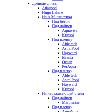
Донные сливы
Atlaspool
Hugo Lahme
Из ABS пластика
Под бетон
Под лайнер
Aquaviva
Kripsol
Под пленку
Able tech
AstralPool
Hayward
Idrania
Ocean
PerAqua
Под плитку
Able tech
AstralPool
Hayward
Kripsol
Из неражавеющей стали
Под лайнер
Marpiscine
Под пленку
AquaViva