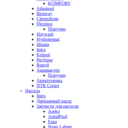
KOMFORT
Atlaspool
Bestway
Chemoform
Flexinox
Поручни
Hayward
Hydrotermal
Idrania
Intex
Kripsol
PerAqua
Runvil
Аквамастер
Поручни
Акватехника
ПТК Спорт
Насосы
Intex
Дренажный насос
Запчасти для насосов
Aseko
AstralPool
Espa
Hugo Lahme