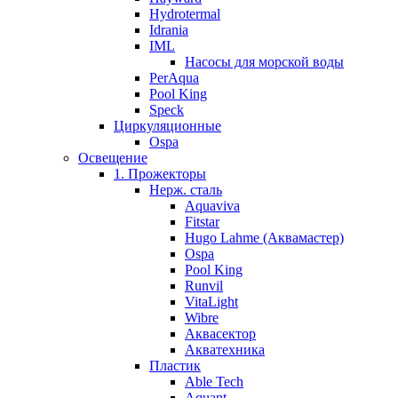
Hydrotermal
Idrania
IML
Насосы для морской воды
PerAqua
Pool King
Speck
Циркуляционные
Ospa
Освещение
1. Прожекторы
Нерж. сталь
Aquaviva
Fitstar
Hugo Lahme (Аквамастер)
Ospa
Pool King
Runvil
VitaLight
Wibre
Аквасектор
Акватехника
Пластик
Able Tech
Aquant