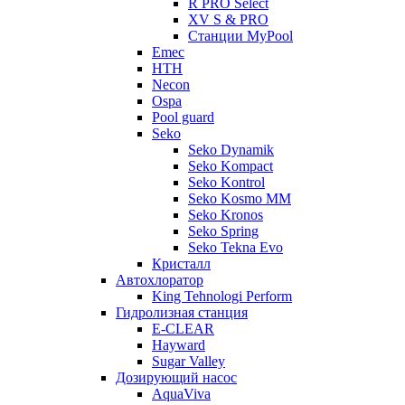
R PRO Select
XV S & PRO
Станции MyPool
Emec
HTH
Necon
Ospa
Pool guard
Seko
Seko Dynamik
Seko Kompact
Seko Kontrol
Seko Kosmo MM
Seko Kronos
Seko Spring
Seko Tekna Evo
Кристалл
Автохлоратор
King Tehnologi Perform
Гидролизная станция
E-CLEAR
Hayward
Sugar Valley
Дозирующий насос
AquaViva