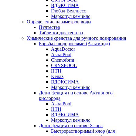
ВДЭКСИМА
Глобал Веллнесс
Маркопул кемиклс
Определение параметров воды
Пултестер
Таблетки для тестера
Химические средства для ручного дозирования
Борьба с водорослями (Альгицид)
AquaDoctor
AstralPool
Chemoform
CRYSPOOL
HTH
Kenaz
ВДЭКСИМА
Маркопул кемиклс
Дезинфекция на основе Активного
кислорода
AstralPool
HTH
ВДЭКСИМА
Маркопул кемиклс
Дезинфекция на основе Хлора
Быстрорастворимый хлор (для