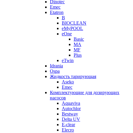
Dinotec
Emec
Etatron
B
BIOCLEAN
eMyPOOL
eOne
Basic
MA
MF
Plus
eTwin
Idrania
Ospa
Жидкость тарирующая
Aseko
Emec
Комплектующие для дозирующих
насосов
Aquaviva
Autochlor
Bestway
Delta UV
E-clear
Elecro