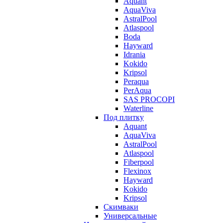
Aquant
AquaViva
AstralPool
Atlaspool
Boda
Hayward
Idrania
Kokido
Kripsol
Peraqua
PerAqua
SAS PROCOPI
Waterline
Под плитку
Aquant
AquaViva
AstralPool
Atlaspool
Fiberpool
Flexinox
Hayward
Kokido
Kripsol
Скимваки
Универсальные