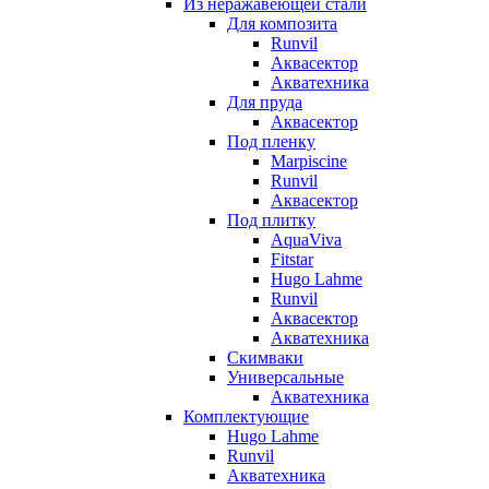
Из неражавеющей стали
Для композита
Runvil
Аквасектор
Акватехника
Для пруда
Аквасектор
Под пленку
Marpiscine
Runvil
Аквасектор
Под плитку
AquaViva
Fitstar
Hugo Lahme
Runvil
Аквасектор
Акватехника
Скимваки
Универсальные
Акватехника
Комплектующие
Hugo Lahme
Runvil
Акватехника