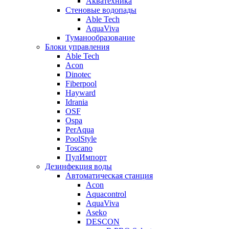
Акватехника
Стеновые водопады
Able Tech
AquaViva
Туманообразование
Блоки управления
Able Tech
Acon
Dinotec
Fiberpool
Hayward
Idrania
OSF
Ospa
PerAqua
PoolStyle
Toscano
ПулИмпорт
Дезинфекция воды
Автоматическая станция
Acon
Aquacontrol
AquaViva
Aseko
DESCON