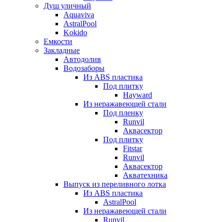
Душ уличный
Aquaviva
AstralPool
Kokido
Емкости
Закладные
Автодолив
Водозаборы
Из ABS пластика
Под плитку
Hayward
Из неражавеющей стали
Под пленку
Runvil
Аквасектор
Под плитку
Fitstar
Runvil
Аквасектор
Акватехника
Выпуск из переливного лотка
Из ABS пластика
AstralPool
Из неражавеющей стали
Runvil