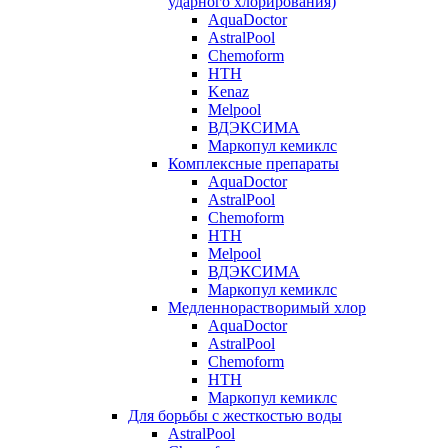
ударного хлорирования)
AquaDoctor
AstralPool
Chemoform
HTH
Kenaz
Melpool
ВДЭКСИМА
Маркопул кемиклс
Комплексные препараты
AquaDoctor
AstralPool
Chemoform
HTH
Melpool
ВДЭКСИМА
Маркопул кемиклс
Медленнорастворимый хлор
AquaDoctor
AstralPool
Chemoform
HTH
Маркопул кемиклс
Для борьбы с жесткостью воды
AstralPool