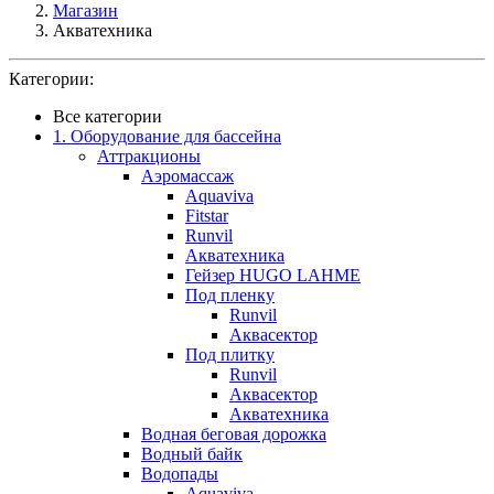
Магазин
Акватехника
Категории:
Все категории
1. Оборудование для бассейна
Аттракционы
Аэромассаж
Aquaviva
Fitstar
Runvil
Акватехника
Гейзер HUGO LAHME
Под пленку
Runvil
Аквасектор
Под плитку
Runvil
Аквасектор
Акватехника
Водная беговая дорожка
Водный байк
Водопады
Aquaviva