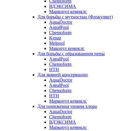
Chemoform
ВДЭКСИМА
Маркопул кемиклс
Для борьбы с мутностью (Флокулянт)
AquaDoctor
AstralPool
Chemoform
Kenaz
Melpool
Макопул кемиклс
Для борьбы с образованием пены
AstralPool
Chemoform
HTH
Для зимней консервации
AquaDoctor
AstralPool
Chemoform
HTH
Маркопул кемиклс
Для понижения уровня хлора
AquaDoctor
Chemoform
ВДЭКСИМА
Маркопул кемиклс