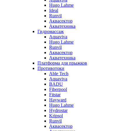
Hugo Lahme
Ideal
Runvil
Аквасектор
Акватехника
Гидромассаж
Aquaviva
Hugo Lahme
Runvil
Аквасектор
Акватехника
Платформа для прыжков
Противотоки
Able Tech
Aquaviva
BADU
Fiberpool
Fitstar
Hayward
Hugo Lahme
Hydrostar
Kripsol
Runvil
Аквасектор