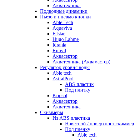
Акватехника
Подводные динамики
Пьезо и пневмо кнопки
Able Tech
Aquaviva
Fitstar
Hugo Lahme
Idrania
Runvil
Аквасектор
Акватехника (Аквамастер)
Регулятор уровня воды
Able tech
AstralPool
ABS-пластик
Под плитку
Kripsol
Аквасектор
Акватехника
Скиммеры
Из ABS пластика
Навесной / поверхност скиммер
Под пленку
Able tech