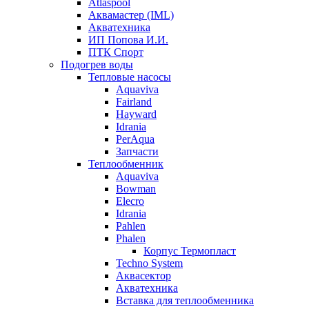
Atlaspool
Аквамастер (IML)
Акватехника
ИП Попова И.И.
ПТК Спорт
Подогрев воды
Тепловые насосы
Aquaviva
Fairland
Hayward
Idrania
PerAqua
Запчасти
Теплообменник
Aquaviva
Bowman
Elecro
Idrania
Pahlen
Phalen
Корпус Термопласт
Techno System
Аквасектор
Акватехника
Вставка для теплообменника