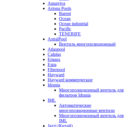
Aquaviva
Ariona Pools
Barent
Ocean
Ocean industrial
Pacific
TENERIFE
AstralPool
Вентиль многопозиционный
Atlaspool
Calplas
Emaux
Espa
Fiberpool
Hayward
Hayward коммерческие
Idrania
Многопозиционный вентиль для
фильтров Idrania
IML
Автоматические
многопозиционные вентили
Многопозиционный вентиль для
IML
Jazzi (Китай)