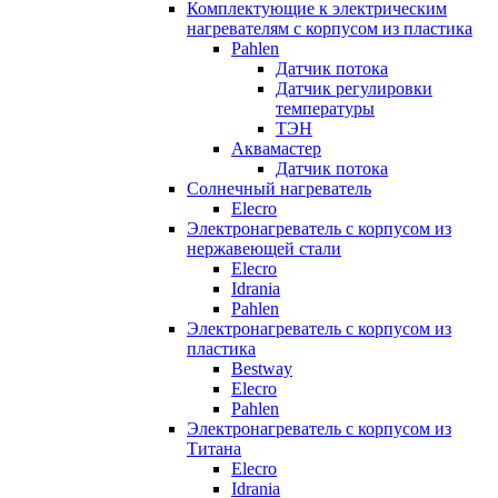
Комплектующие к электрическим
нагревателям с корпусом из пластика
Pahlen
Датчик потока
Датчик регулировки
температуры
ТЭН
Аквамастер
Датчик потока
Солнечный нагреватель
Elecro
Электронагреватель с корпусом из
нержавеющей стали
Elecro
Idrania
Pahlen
Электронагреватель с корпусом из
пластика
Bestway
Elecro
Pahlen
Электронагреватель с корпусом из
Титана
Elecro
Idrania