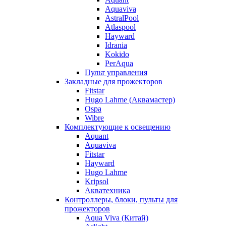
Aquaviva
AstralPool
Atlaspool
Hayward
Idrania
Kokido
PerAqua
Пульт управления
Закладные для прожекторов
Fitstar
Hugo Lahme (Аквамастер)
Ospa
Wibre
Комплектующие к освещению
Aquant
Aquaviva
Fitstar
Hayward
Hugo Lahme
Kripsol
Акватехника
Контроллеры, блоки, пульты для
прожекторов
Aqua Viva (Китай)