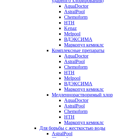
ударного хлорирования)
AquaDoctor
AstralPool
Chemoform
HTH
Kenaz
Melpool
ВДЭКСИМА
Маркопул кемиклс
Комплексные препараты
AquaDoctor
AstralPool
Chemoform
HTH
Melpool
ВДЭКСИМА
Маркопул кемиклс
Медленнорастворимый хлор
AquaDoctor
AstralPool
Chemoform
HTH
Маркопул кемиклс
Для борьбы с жесткостью воды
AstralPool