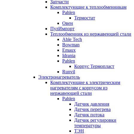
Запчасти
Комплектующие к теплообменникам
Pahlen
Термостат
Овен
ПулИмпорт
Теплообменник из нержавеющей стали
Able Tech
Bowman
Emaux
Idrania
Pahlen
Корпус Термопласт
Runvil
Электронагреватель
Комплектующие к электрическим
нагревателям с корпусом из
нержавеющей стали
Pahlen
Датчик давления
Датчик перегрева
Датчик потока
Датчик регулировки
температуры
ТЭН