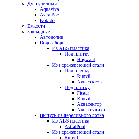
Душ уличный
Aquaviva
AstralPool
Kokido
Емкости
Закладные
Автодолив
Водозаборы
Из ABS пластика
Под плитку
Hayward
Из неражавеющей стали
Под пленку
Runvil
Аквасектор
Под плитку
Fitstar
Runvil
Аквасектор
Акватехника
Выпуск из переливного лотка
Из ABS пластика
AstralPool
Из неражавеющей стали
Runvil