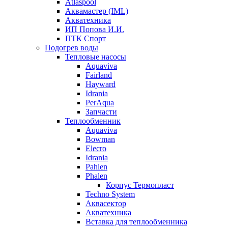
Atlaspool
Аквамастер (IML)
Акватехника
ИП Попова И.И.
ПТК Спорт
Подогрев воды
Тепловые насосы
Aquaviva
Fairland
Hayward
Idrania
PerAqua
Запчасти
Теплообменник
Aquaviva
Bowman
Elecro
Idrania
Pahlen
Phalen
Корпус Термопласт
Techno System
Аквасектор
Акватехника
Вставка для теплообменника