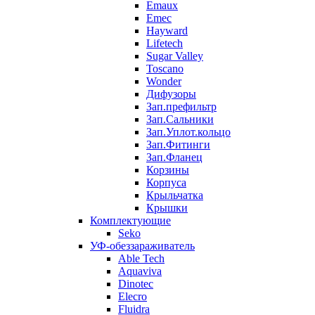
Emaux
Emec
Hayward
Lifetech
Sugar Valley
Toscano
Wonder
Дифузоры
Зап.префильтр
Зап.Сальники
Зап.Уплот.кольцо
Зап.Фитинги
Зап.Фланец
Корзины
Корпуcа
Крыльчатка
Крышки
Комплектующие
Seko
УФ-обеззараживатель
Able Tech
Aquaviva
Dinotec
Elecro
Fluidra