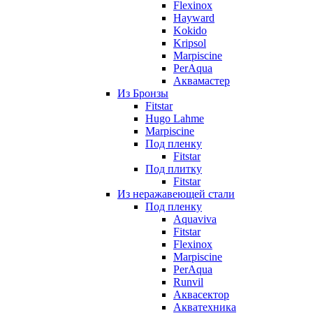
Flexinox
Hayward
Kokido
Kripsol
Marpiscine
PerAqua
Аквамастер
Из Бронзы
Fitstar
Hugo Lahme
Marpiscine
Под пленку
Fitstar
Под плитку
Fitstar
Из неражавеющей стали
Под пленку
Aquaviva
Fitstar
Flexinox
Marpiscine
PerAqua
Runvil
Аквасектор
Акватехника