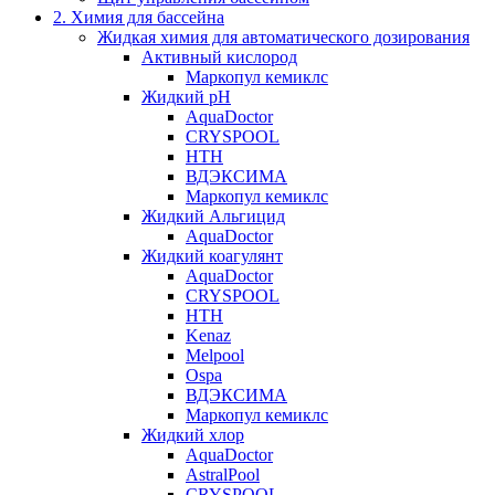
2. Химия для бассейна
Жидкая химия для автоматического дозирования
Активный кислород
Маркопул кемиклс
Жидкий pH
AquaDoctor
CRYSPOOL
HTH
ВДЭКСИМА
Маркопул кемиклс
Жидкий Альгицид
AquaDoctor
Жидкий коагулянт
AquaDoctor
CRYSPOOL
HTH
Kenaz
Melpool
Ospa
ВДЭКСИМА
Маркопул кемиклс
Жидкий хлор
AquaDoctor
AstralPool
CRYSPOOL