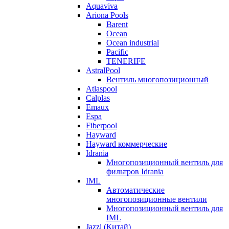
Aquaviva
Ariona Pools
Barent
Ocean
Ocean industrial
Pacific
TENERIFE
AstralPool
Вентиль многопозиционный
Atlaspool
Calplas
Emaux
Espa
Fiberpool
Hayward
Hayward коммерческие
Idrania
Многопозиционный вентиль для
фильтров Idrania
IML
Автоматические
многопозиционные вентили
Многопозиционный вентиль для
IML
Jazzi (Китай)