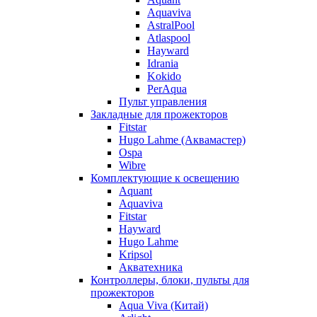
Aquaviva
AstralPool
Atlaspool
Hayward
Idrania
Kokido
PerAqua
Пульт управления
Закладные для прожекторов
Fitstar
Hugo Lahme (Аквамастер)
Ospa
Wibre
Комплектующие к освещению
Aquant
Aquaviva
Fitstar
Hayward
Hugo Lahme
Kripsol
Акватехника
Контроллеры, блоки, пульты для
прожекторов
Aqua Viva (Китай)