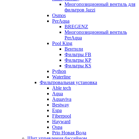
Многопозиционный вентиль для
фильтров Jazzi
Osmos
PerAqua
BREGENZ
Многопозиционный вентиль
PerAqua
Pool King
Вентили
Фильтры FB
Фильтры КP
Фильтры КS
Python
Waterline
Фильтровальная установка
Able tech
Aqua
Aquaviva
Bestway
Espa
Fiberpool
Hayward
Ospa
Prio Новая Вода
Щит управления бассейном