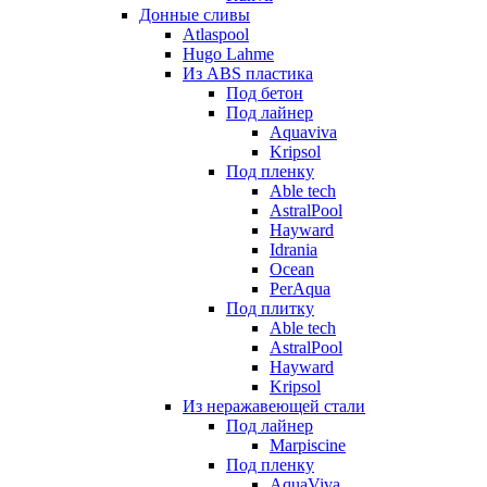
Донные сливы
Atlaspool
Hugo Lahme
Из ABS пластика
Под бетон
Под лайнер
Aquaviva
Kripsol
Под пленку
Able tech
AstralPool
Hayward
Idrania
Ocean
PerAqua
Под плитку
Able tech
AstralPool
Hayward
Kripsol
Из неражавеющей стали
Под лайнер
Marpiscine
Под пленку
AquaViva