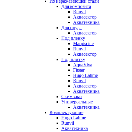
Из неражавеющей стали
Для композита
Runvil
Аквасектор
Акватехника
Для пруда
Аквасектор
Под пленку
Marpiscine
Runvil
Аквасектор
Под плитку
AquaViva
Fitstar
Hugo Lahme
Runvil
Аквасектор
Акватехника
Скимваки
Универсальные
Акватехника
Комплектующие
Hugo Lahme
Runvil
Акватехника