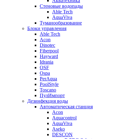
Акватехника
Стеновые водопады
Able Tech
AquaViva
Туманообразование
Блоки управления
Able Tech
Acon
Dinotec
Fiberpool
Hayward
Idrania
OSF
Ospa
PerAqua
PoolStyle
Toscano
ПулИмпорт
Дезинфекция воды
Автоматическая станция
Acon
Aquacontrol
AquaViva
Aseko
DESCON