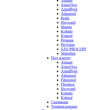
Aquant
AquaViva
AstralPool
Atlaspool
Boda
Hayward
Idrania
Kokido
Kripsol
Peraqua
PerAqua
SAS PROCOPI
Waterline
Под плитку
Aquant
AquaViva
AstralPool
Atlaspool
Fiberpool
Flexinox
Hayward
Kokido
Kripsol
Скимваки
Универсальные