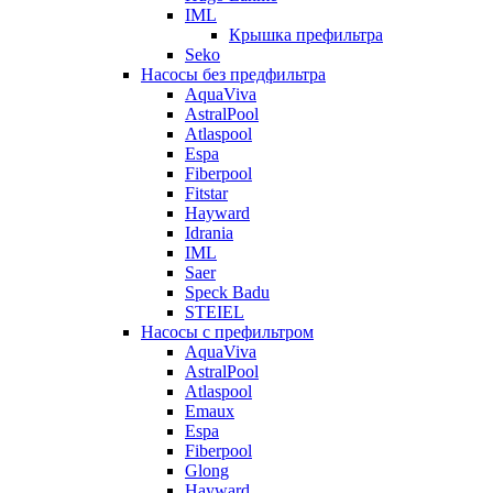
IML
Крышка префильтра
Seko
Насосы без предфильтра
AquaViva
AstralPool
Atlaspool
Espa
Fiberpool
Fitstar
Hayward
Idrania
IML
Saer
Speck Badu
STEIEL
Насосы с префильтром
AquaViva
AstralPool
Atlaspool
Emaux
Espa
Fiberpool
Glong
Hayward