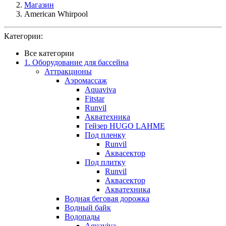
Магазин
American Whirpool
Категории:
Все категории
1. Оборудование для бассейна
Аттракционы
Аэромассаж
Aquaviva
Fitstar
Runvil
Акватехника
Гейзер HUGO LAHME
Под пленку
Runvil
Аквасектор
Под плитку
Runvil
Аквасектор
Акватехника
Водная беговая дорожка
Водный байк
Водопады
Aquaviva