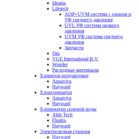
Idrania
Lifetech
AOP+UVM система с озоном и
УФ среднего давления
UVL УФ система низкого
давления
UVM УФ система среднего
давления
Запчасти
Sita
VGE International B.V.
Wonder
Расходные материалы
Хлоратор-полуавтомат
Aquaviva
Hayward
Хлоргенератор
Aquaviva
Hayward
Хлоринатор соленой воды
Able Tech
Fluidra
Hayward
Электролизная станция
Hayward