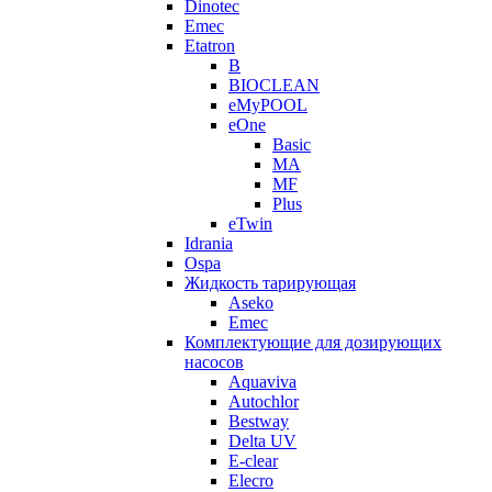
Dinotec
Emec
Etatron
B
BIOCLEAN
eMyPOOL
eOne
Basic
MA
MF
Plus
eTwin
Idrania
Ospa
Жидкость тарирующая
Aseko
Emec
Комплектующие для дозирующих
насосов
Aquaviva
Autochlor
Bestway
Delta UV
E-clear
Elecro