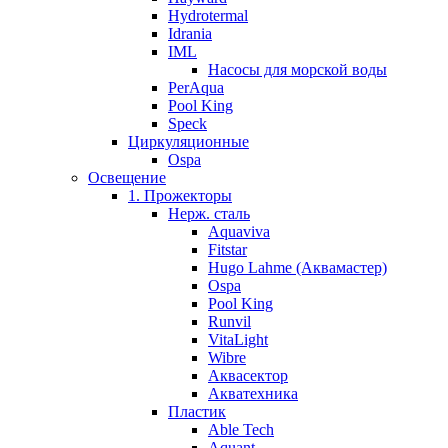
Hydrotermal
Idrania
IML
Насосы для морской воды
PerAqua
Pool King
Speck
Циркуляционные
Ospa
Освещение
1. Прожекторы
Нерж. сталь
Aquaviva
Fitstar
Hugo Lahme (Аквамастер)
Ospa
Pool King
Runvil
VitaLight
Wibre
Аквасектор
Акватехника
Пластик
Able Tech
Aquant