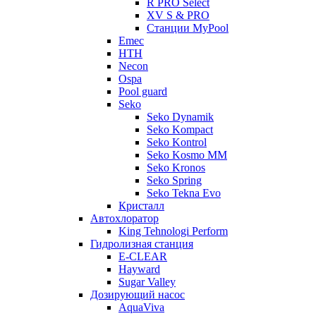
R PRO Select
XV S & PRO
Станции MyPool
Emec
HTH
Necon
Ospa
Pool guard
Seko
Seko Dynamik
Seko Kompact
Seko Kontrol
Seko Kosmo MM
Seko Kronos
Seko Spring
Seko Tekna Evo
Кристалл
Автохлоратор
King Tehnologi Perform
Гидролизная станция
E-CLEAR
Hayward
Sugar Valley
Дозирующий насос
AquaViva