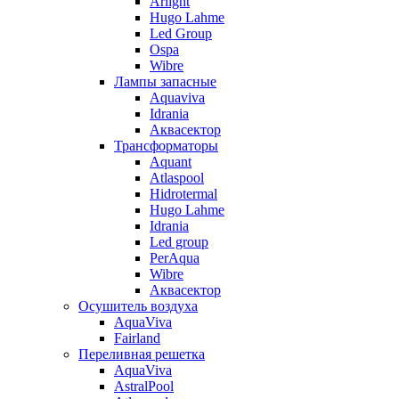
Arlight
Hugo Lahme
Led Group
Ospa
Wibre
Лампы запасные
Aquaviva
Idrania
Аквасектор
Трансформаторы
Aquant
Atlaspool
Hidrotermal
Hugo Lahme
Idrania
Led group
PerAqua
Wibre
Аквасектор
Осушитель воздуха
AquaViva
Fairland
Переливная решетка
AquaViva
AstralPool