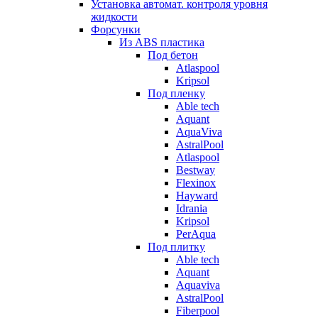
Установка автомат. контроля уровня
жидкости
Форсунки
Из ABS пластика
Под бетон
Atlaspool
Kripsol
Под пленку
Able tech
Aquant
AquaViva
AstralPool
Atlaspool
Bestway
Flexinox
Hayward
Idrania
Kripsol
PerAqua
Под плитку
Able tech
Aquant
Aquaviva
AstralPool
Fiberpool