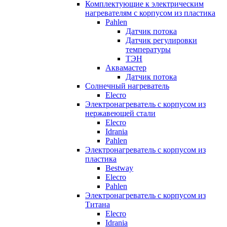
Комплектующие к электрическим
нагревателям с корпусом из пластика
Pahlen
Датчик потока
Датчик регулировки
температуры
ТЭН
Аквамастер
Датчик потока
Солнечный нагреватель
Elecro
Электронагреватель с корпусом из
нержавеющей стали
Elecro
Idrania
Pahlen
Электронагреватель с корпусом из
пластика
Bestway
Elecro
Pahlen
Электронагреватель с корпусом из
Титана
Elecro
Idrania