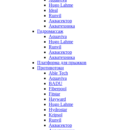
Hugo Lahme
Ideal
Runvil
Аквасектор
Акватехника
Гидромассаж
Aquaviva
Hugo Lahme
Runvil
Аквасектор
Акватехника
Платформа для прыжков
Противотоки
Able Tech
Aquaviva
BADU
Fiberpool
Fitstar
Hayward
Hugo Lahme
Hydrostar
Kripsol
Runvil
Аквасектор