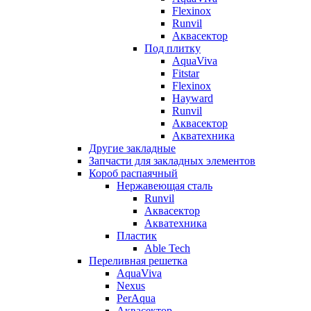
Flexinox
Runvil
Аквасектор
Под плитку
AquaViva
Fitstar
Flexinox
Hayward
Runvil
Аквасектор
Акватехника
Другие закладные
Запчасти для закладных элементов
Короб распаячный
Нержавеющая сталь
Runvil
Аквасектор
Акватехника
Пластик
Able Tech
Переливная решетка
AquaViva
Nexus
PerAqua
Аквасектор