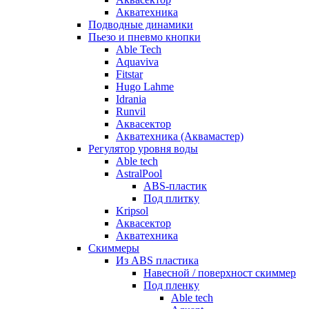
Акватехника
Подводные динамики
Пьезо и пневмо кнопки
Able Tech
Aquaviva
Fitstar
Hugo Lahme
Idrania
Runvil
Аквасектор
Акватехника (Аквамастер)
Регулятор уровня воды
Able tech
AstralPool
ABS-пластик
Под плитку
Kripsol
Аквасектор
Акватехника
Скиммеры
Из ABS пластика
Навесной / поверхност скиммер
Под пленку
Able tech