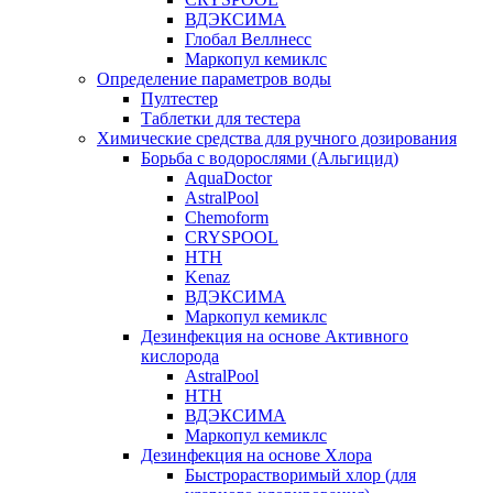
ВДЭКСИМА
Глобал Веллнесс
Маркопул кемиклс
Определение параметров воды
Пултестер
Таблетки для тестера
Химические средства для ручного дозирования
Борьба с водорослями (Альгицид)
AquaDoctor
AstralPool
Chemoform
CRYSPOOL
HTH
Kenaz
ВДЭКСИМА
Маркопул кемиклс
Дезинфекция на основе Активного
кислорода
AstralPool
HTH
ВДЭКСИМА
Маркопул кемиклс
Дезинфекция на основе Хлора
Быстрорастворимый хлор (для