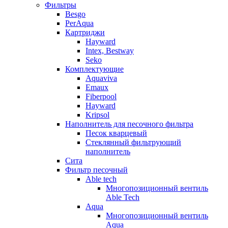
Фильтры
Besgo
PerAqua
Картриджи
Hayward
Intex, Bestway
Seko
Комплектующие
Aquaviva
Emaux
Fiberpool
Hayward
Kripsol
Наполнитель для песочного фильтра
Песок кварцевый
Стеклянный фильтрующий
наполнитель
Сита
Фильтр песочный
Able tech
Многопозиционный вентиль
Able Tech
Aqua
Многопозиционный вентиль
Aqua