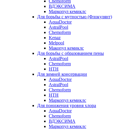
Chemoform
ВДЭКСИМА
Маркопул кемиклс
Для борьбы с мутностью (Флокулянт)
AquaDoctor
AstralPool
Chemoform
Kenaz
Melpool
Макопул кемиклс
Для борьбы с образованием пены
AstralPool
Chemoform
HTH
Для зимней консервации
AquaDoctor
AstralPool
Chemoform
HTH
Маркопул кемиклс
Для понижения уровня хлора
AquaDoctor
Chemoform
ВДЭКСИМА
Маркопул кемиклс