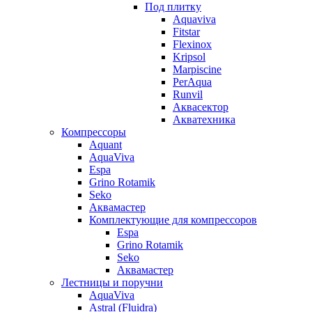
Под плитку
Aquaviva
Fitstar
Flexinox
Kripsol
Marpiscine
PerAqua
Runvil
Аквасектор
Акватехника
Компрессоры
Aquant
AquaViva
Espa
Grino Rotamik
Seko
Аквамастер
Комплектующие для компрессоров
Espa
Grino Rotamik
Seko
Аквамастер
Лестницы и поручни
AquaViva
Astral (Fluidra)