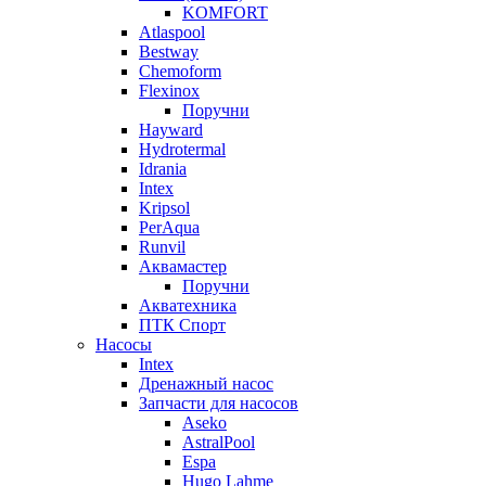
KOMFORT
Atlaspool
Bestway
Chemoform
Flexinox
Поручни
Hayward
Hydrotermal
Idrania
Intex
Kripsol
PerAqua
Runvil
Аквамастер
Поручни
Акватехника
ПТК Спорт
Насосы
Intex
Дренажный насос
Запчасти для насосов
Aseko
AstralPool
Espa
Hugo Lahme