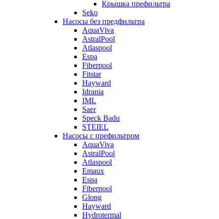
Крышка префильтра
Seko
Насосы без предфильтра
AquaViva
AstralPool
Atlaspool
Espa
Fiberpool
Fitstar
Hayward
Idrania
IML
Saer
Speck Badu
STEIEL
Насосы с префильтром
AquaViva
AstralPool
Atlaspool
Emaux
Espa
Fiberpool
Glong
Hayward
Hydrotermal