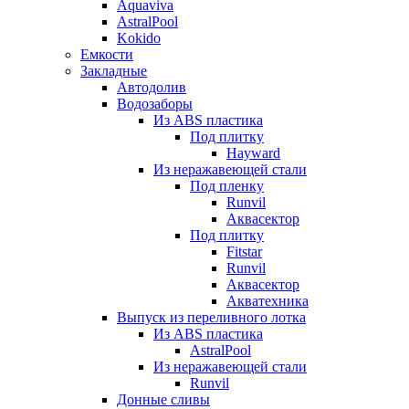
Aquaviva
AstralPool
Kokido
Емкости
Закладные
Автодолив
Водозаборы
Из ABS пластика
Под плитку
Hayward
Из неражавеющей стали
Под пленку
Runvil
Аквасектор
Под плитку
Fitstar
Runvil
Аквасектор
Акватехника
Выпуск из переливного лотка
Из ABS пластика
AstralPool
Из неражавеющей стали
Runvil
Донные сливы