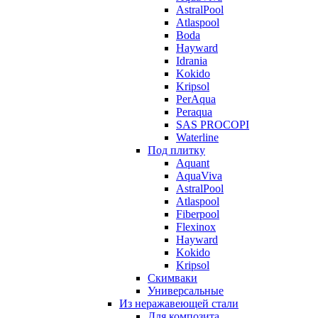
AstralPool
Atlaspool
Boda
Hayward
Idrania
Kokido
Kripsol
PerAqua
Peraqua
SAS PROCOPI
Waterline
Под плитку
Aquant
AquaViva
AstralPool
Atlaspool
Fiberpool
Flexinox
Hayward
Kokido
Kripsol
Скимваки
Универсальные
Из неражавеющей стали
Для композита