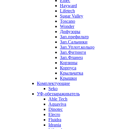
Emec
Hayward
Lifetech
Sugar Valley
Toscano
Wonder
Дифузоры
Зап.префильтр
Зап.Сальники
Зап.Уплот.кольцо
Зап.Фитинги
Зап.Фланец
Корзины
Корпуcа
Крыльчатка
Крышки
Комплектующие
Seko
УФ-обеззараживатель
Able Tech
Aquaviva
Dinotec
Elecro
Fluidra
Idrania