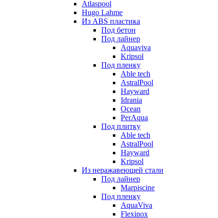
Atlaspool
Hugo Lahme
Из ABS пластика
Под бетон
Под лайнер
Aquaviva
Kripsol
Под пленку
Able tech
AstralPool
Hayward
Idrania
Ocean
PerAqua
Под плитку
Able tech
AstralPool
Hayward
Kripsol
Из неражавеющей стали
Под лайнер
Marpiscine
Под пленку
AquaViva
Flexinox