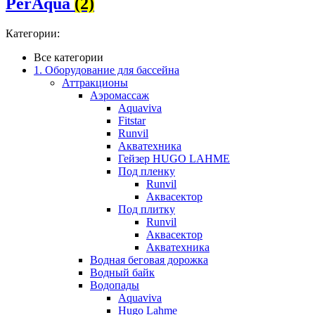
PerAqua
(2)
Категории:
Все категории
1. Оборудование для бассейна
Аттракционы
Аэромассаж
Aquaviva
Fitstar
Runvil
Акватехника
Гейзер HUGO LAHME
Под пленку
Runvil
Аквасектор
Под плитку
Runvil
Аквасектор
Акватехника
Водная беговая дорожка
Водный байк
Водопады
Aquaviva
Hugo Lahme