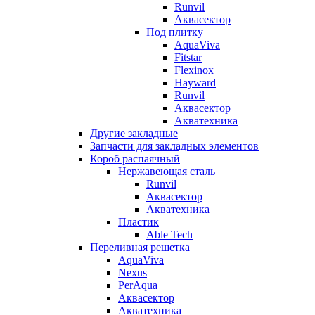
Runvil
Аквасектор
Под плитку
AquaViva
Fitstar
Flexinox
Hayward
Runvil
Аквасектор
Акватехника
Другие закладные
Запчасти для закладных элементов
Короб распаячный
Нержавеющая сталь
Runvil
Аквасектор
Акватехника
Пластик
Able Tech
Переливная решетка
AquaViva
Nexus
PerAqua
Аквасектор
Акватехника