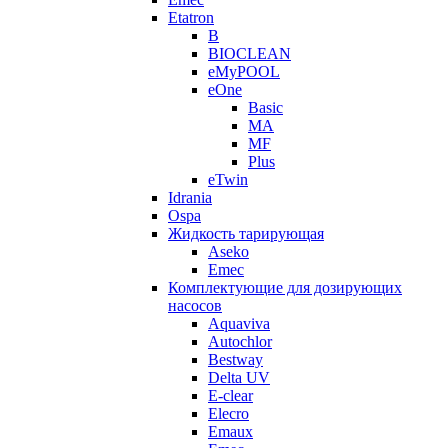
Etatron
B
BIOCLEAN
eMyPOOL
eOne
Basic
MA
MF
Plus
eTwin
Idrania
Ospa
Жидкость тарирующая
Aseko
Emec
Комплектующие для дозирующих
насосов
Aquaviva
Autochlor
Bestway
Delta UV
E-clear
Elecro
Emaux