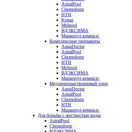
AstralPool
Chemoform
HTH
Kenaz
Melpool
ВДЭКСИМА
Маркопул кемиклс
Комплексные препараты
AquaDoctor
AstralPool
Chemoform
HTH
Melpool
ВДЭКСИМА
Маркопул кемиклс
Медленнорастворимый хлор
AquaDoctor
AstralPool
Chemoform
HTH
Маркопул кемиклс
Для борьбы с жесткостью воды
AstralPool
Chemoform
ВДЭКСИМА