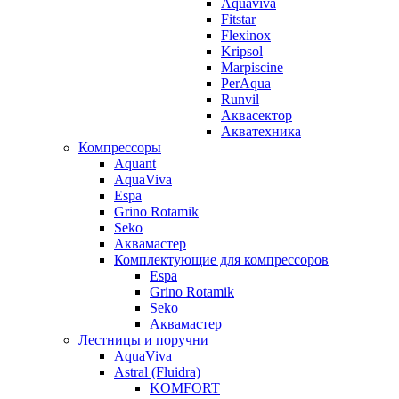
Aquaviva
Fitstar
Flexinox
Kripsol
Marpiscine
PerAqua
Runvil
Аквасектор
Акватехника
Компрессоры
Aquant
AquaViva
Espa
Grino Rotamik
Seko
Аквамастер
Комплектующие для компрессоров
Espa
Grino Rotamik
Seko
Аквамастер
Лестницы и поручни
AquaViva
Astral (Fluidra)
KOMFORT