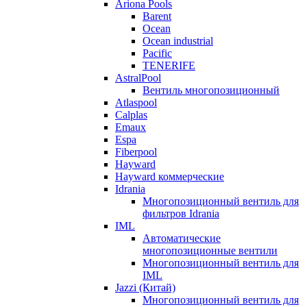
Ariona Pools
Barent
Ocean
Ocean industrial
Pacific
TENERIFE
AstralPool
Вентиль многопозиционный
Atlaspool
Calplas
Emaux
Espa
Fiberpool
Hayward
Hayward коммерческие
Idrania
Многопозиционный вентиль для
фильтров Idrania
IML
Автоматические
многопозиционные вентили
Многопозиционный вентиль для
IML
Jazzi (Китай)
Многопозиционный вентиль для