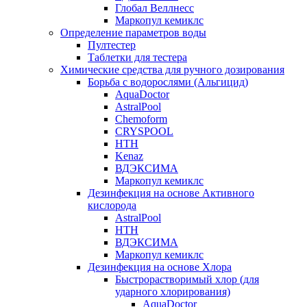
Глобал Веллнесс
Маркопул кемиклс
Определение параметров воды
Пултестер
Таблетки для тестера
Химические средства для ручного дозирования
Борьба с водорослями (Альгицид)
AquaDoctor
AstralPool
Chemoform
CRYSPOOL
HTH
Kenaz
ВДЭКСИМА
Маркопул кемиклс
Дезинфекция на основе Активного
кислорода
AstralPool
HTH
ВДЭКСИМА
Маркопул кемиклс
Дезинфекция на основе Хлора
Быстрорастворимый хлор (для
ударного хлорирования)
AquaDoctor