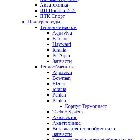
Акватехника
ИП Попова И.И.
ПТК Спорт
Подогрев воды
Тепловые насосы
Aquaviva
Fairland
Hayward
Idrania
PerAqua
Запчасти
Теплообменник
Aquaviva
Bowman
Elecro
Idrania
Pahlen
Phalen
Корпус Термопласт
Techno System
Аквасектор
Акватехника
Вставка для теплообменника
Запчасти
Комплектующие к теплообменникам