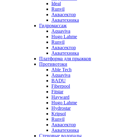
Ideal
Runvil
Аквасектор
Акватехника
Гидромассаж
Aquaviva
Hugo Lahme
Runvil
Аквасектор
Акватехника
Платформа для прыжков
Противотоки
Able Tech
Aquaviva
BADU
Fiberpool
Fitstar
Hayward
Hugo Lahme
Hydrostar
Kripsol
Runvil
Аквасектор
Акватехника
Стеновые водопады