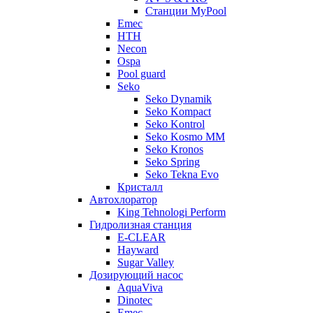
Станции MyPool
Emec
HTH
Necon
Ospa
Pool guard
Seko
Seko Dynamik
Seko Kompact
Seko Kontrol
Seko Kosmo MM
Seko Kronos
Seko Spring
Seko Tekna Evo
Кристалл
Автохлоратор
King Tehnologi Perform
Гидролизная станция
E-CLEAR
Hayward
Sugar Valley
Дозирующий насос
AquaViva
Dinotec
Emec