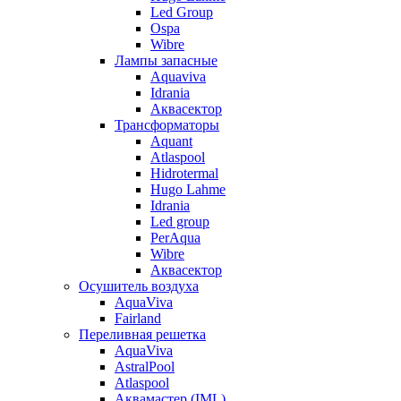
Led Group
Ospa
Wibre
Лампы запасные
Aquaviva
Idrania
Аквасектор
Трансформаторы
Aquant
Atlaspool
Hidrotermal
Hugo Lahme
Idrania
Led group
PerAqua
Wibre
Аквасектор
Осушитель воздуха
AquaViva
Fairland
Переливная решетка
AquaViva
AstralPool
Atlaspool
Аквамастер (IML)