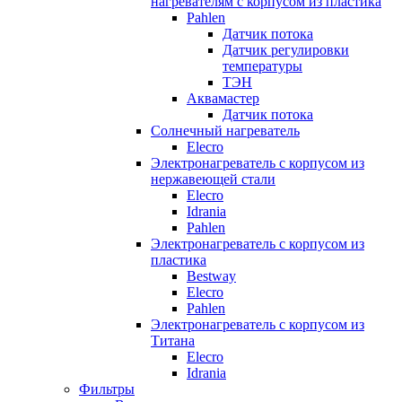
нагревателям с корпусом из пластика
Pahlen
Датчик потока
Датчик регулировки
температуры
ТЭН
Аквамастер
Датчик потока
Солнечный нагреватель
Elecro
Электронагреватель с корпусом из
нержавеющей стали
Elecro
Idrania
Pahlen
Электронагреватель с корпусом из
пластика
Bestway
Elecro
Pahlen
Электронагреватель с корпусом из
Титана
Elecro
Idrania
Фильтры