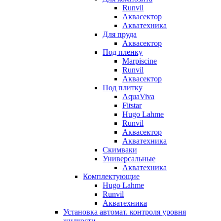
Runvil
Аквасектор
Акватехника
Для пруда
Аквасектор
Под пленку
Marpiscine
Runvil
Аквасектор
Под плитку
AquaViva
Fitstar
Hugo Lahme
Runvil
Аквасектор
Акватехника
Скимваки
Универсальные
Акватехника
Комплектующие
Hugo Lahme
Runvil
Акватехника
Установка автомат. контроля уровня
жидкости