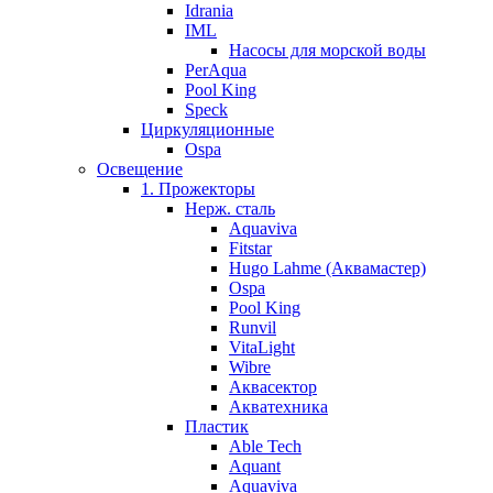
Idrania
IML
Насосы для морской воды
PerAqua
Pool King
Speck
Циркуляционные
Ospa
Освещение
1. Прожекторы
Нерж. сталь
Aquaviva
Fitstar
Hugo Lahme (Аквамастер)
Ospa
Pool King
Runvil
VitaLight
Wibre
Аквасектор
Акватехника
Пластик
Able Tech
Aquant
Aquaviva