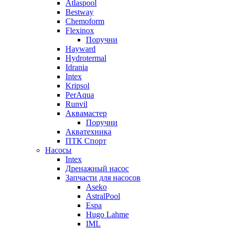
Atlaspool
Bestway
Chemoform
Flexinox
Поручни
Hayward
Hydrotermal
Idrania
Intex
Kripsol
PerAqua
Runvil
Аквамастер
Поручни
Акватехника
ПТК Спорт
Насосы
Intex
Дренажный насос
Запчасти для насосов
Aseko
AstralPool
Espa
Hugo Lahme
IML