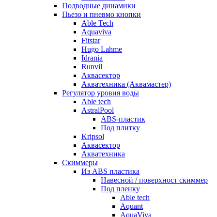
Подводные динамики
Пьезо и пневмо кнопки
Able Tech
Aquaviva
Fitstar
Hugo Lahme
Idrania
Runvil
Аквасектор
Акватехника (Аквамастер)
Регулятор уровня воды
Able tech
AstralPool
ABS-пластик
Под плитку
Kripsol
Аквасектор
Акватехника
Скиммеры
Из ABS пластика
Навесной / поверхност скиммер
Под пленку
Able tech
Aquant
AquaViva