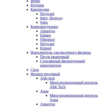
Besgo
PerAqua
Картриджи
Hayward
Intex, Bestway
Seko
Комплектующие
Aquaviva
Emaux
Fiberpool
Hayward
Kripsol
Наполнитель для песочного фильтра
Песок кварцевый
Стеклянный фильтрующий
наполнитель
Сита
Фильтр песочный
Able tech
Многопозиционный вентиль
Able Tech
Aqua
Многопозиционный вентиль
Aqua
Aquaviva