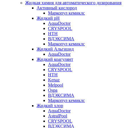
Жидкая химия для автоматического дозирования
Активный кислород
Маркопул кемиклс
Жидкий pH
AquaDoctor
CRYSPOOL
HTH
ВДЭКСИМА
Маркопул кемиклс
Жидкий Альгицид
AquaDoctor
Жидкий коагулянт
AquaDoctor
CRYSPOOL
HTH
Kenaz
Melpool
Ospa
ВДЭКСИМА
Маркопул кемиклс
Жидкий хлор
AquaDoctor
AstralPool
CRYSPOOL
ВДЭКСИМА