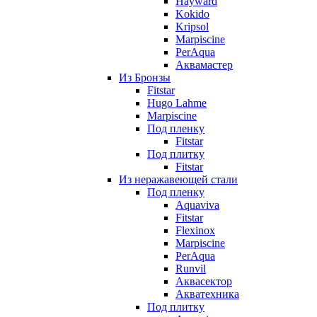
Hayward
Kokido
Kripsol
Marpiscine
PerAqua
Аквамастер
Из Бронзы
Fitstar
Hugo Lahme
Marpiscine
Под пленку
Fitstar
Под плитку
Fitstar
Из неражавеющей стали
Под пленку
Aquaviva
Fitstar
Flexinox
Marpiscine
PerAqua
Runvil
Аквасектор
Акватехника
Под плитку