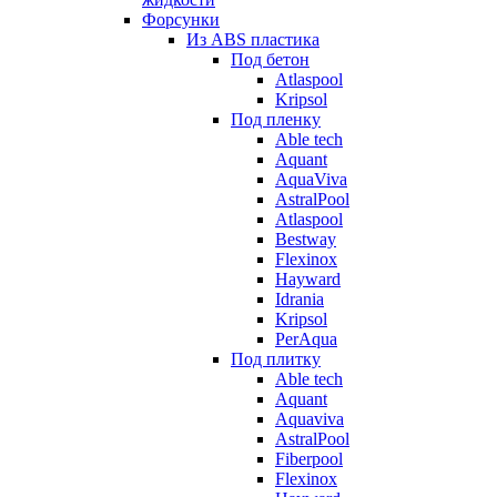
Форсунки
Из ABS пластика
Под бетон
Atlaspool
Kripsol
Под пленку
Able tech
Aquant
AquaViva
AstralPool
Atlaspool
Bestway
Flexinox
Hayward
Idrania
Kripsol
PerAqua
Под плитку
Able tech
Aquant
Aquaviva
AstralPool
Fiberpool
Flexinox