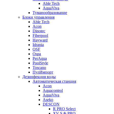
Able Tech
AquaViva
Туманообразование
Блоки управления
Able Tech
Acon
Dinotec
Fiberpool
Hayward
Idrania
OSF
Ospa
PerAqua
PoolStyle
Toscano
ПулИмпорт
Дезинфекция воды
Автоматическая станция
Acon
Aquacontrol
AquaViva
Aseko
DESCON
R PRO Select
XV S & PRO