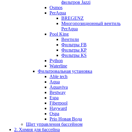
фильтров Jazzi
Osmos
PerAqua
BREGENZ
Многопозиционный вентиль
PerAqua
Pool King
Вентили
Фильтры FB
Фильтры КP
Фильтры КS
Python
Waterline
Фильтровальная установка
Able tech
Aqua
Aquaviva
Bestway
Espa
Fiberpool
Hayward
Ospa
Prio Новая Вода
Щит управления бассейном
2. Химия для бассейна