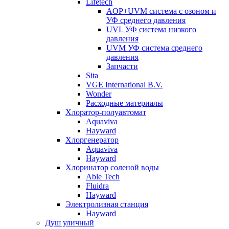
Lifetech
AOP+UVM система с озоном и
УФ среднего давления
UVL УФ система низкого
давления
UVM УФ система среднего
давления
Запчасти
Sita
VGE International B.V.
Wonder
Расходные материалы
Хлоратор-полуавтомат
Aquaviva
Hayward
Хлоргенератор
Aquaviva
Hayward
Хлоринатор соленой воды
Able Tech
Fluidra
Hayward
Электролизная станция
Hayward
Душ уличный