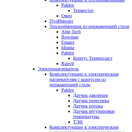
Pahlen
Термостат
Овен
ПулИмпорт
Теплообменник из нержавеющей стали
Able Tech
Bowman
Emaux
Idrania
Pahlen
Корпус Термопласт
Runvil
Электронагреватель
Комплектующие к электрическим
нагревателям с корпусом из
нержавеющей стали
Pahlen
Датчик давления
Датчик перегрева
Датчик потока
Датчик регулировки
температуры
ТЭН
Комплектующие к электрическим