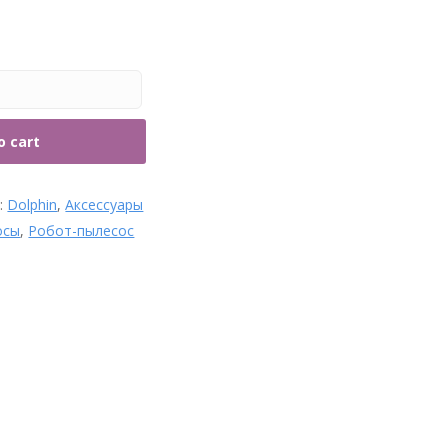
рубы и фитинги
o cart
s:
Dolphin
,
Аксессуары
осы
,
Робот-пылесос
Щетка для дна Kokido
Classic K108BU