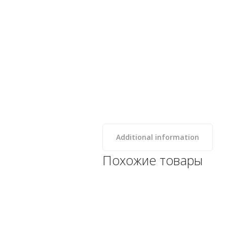
Additional information
Похожие товары
Термометр солнечный
Kokido K837CS