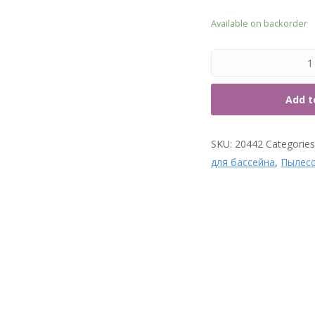
7. Т
Available on backorder
Add t
SKU:
20442
Categorie
для бассейна
,
Пылес
Термометр Kokido
Шланг для пылесоса Kokido
TM60CBX/C Шторм
K363SW 38 мм, 7,5 м