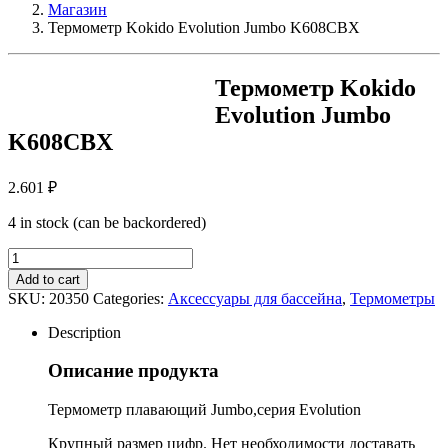
Магазин
Термометр Kokido Evolution Jumbo K608CBX
Термометр Kokido
Evolution Jumbo
K608CBX
2.601
₽
4 in stock (can be backordered)
Термометр
Kokido
Add to cart
Evolution
SKU:
20350
Categories:
Аксессуары для бассейна
,
Термометры
Jumbo
K608CBX
Description
quantity
Описание продукта
Термометр плавающий Jumbo,серия Evolution
Крупный размер цифр. Нет необходимости доставать