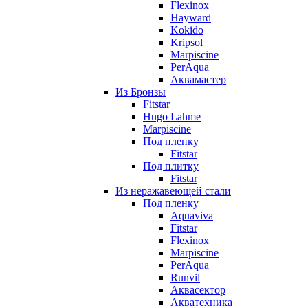
Flexinox
Hayward
Kokido
Kripsol
Marpiscine
PerAqua
Аквамастер
Из Бронзы
Fitstar
Hugo Lahme
Marpiscine
Под пленку
Fitstar
Под плитку
Fitstar
Из неражавеющей стали
Под пленку
Aquaviva
Fitstar
Flexinox
Marpiscine
PerAqua
Runvil
Аквасектор
Акватехника