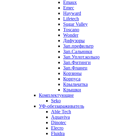
Emaux
Emec
Hayward
Lifetech
Sugar Valley
Toscano
Wonder
Дифузоры
Зап.префильтр
Зап.Сальники
Зап.Уплот.кольцо
Зап.Фитинги
Зап.Фланец
Корзины
Корпуcа
Крыльчатка
Крышки
Комплектующие
Seko
УФ-обеззараживатель
Able Tech
Aquaviva
Dinotec
Elecro
Fluidra