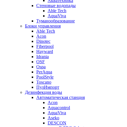
Акватехника
Стеновые водопады
Able Tech
AquaViva
Туманообразование
Блоки управления
Able Tech
Acon
Dinotec
Fiberpool
Hayward
Idrania
OSF
Ospa
PerAqua
PoolStyle
Toscano
ПулИмпорт
Дезинфекция воды
Автоматическая станция
Acon
Aquacontrol
AquaViva
Aseko
DESCON