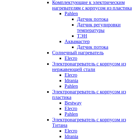
Комплектующие к электрическим
нагревателям с корпусом из пластика
Pahlen
Датчик потока
Датчик регулировки
температуры
ТЭН
Аквамастер
Датчик потока
Солнечный нагреватель
Elecro
Электронагреватель с корпусом из
нержавеющей стали
Elecro
Idrania
Pahlen
Электронагреватель с корпусом из
пластика
Bestway
Elecro
Pahlen
Электронагреватель с корпусом из
Титана
Elecro
Idrania