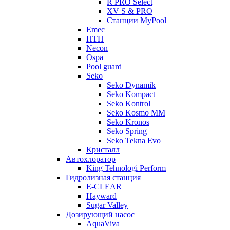
R PRO Select
XV S & PRO
Станции MyPool
Emec
HTH
Necon
Ospa
Pool guard
Seko
Seko Dynamik
Seko Kompact
Seko Kontrol
Seko Kosmo MM
Seko Kronos
Seko Spring
Seko Tekna Evo
Кристалл
Автохлоратор
King Tehnologi Perform
Гидролизная станция
E-CLEAR
Hayward
Sugar Valley
Дозирующий насос
AquaViva