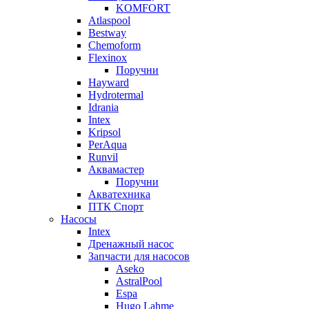
KOMFORT
Atlaspool
Bestway
Chemoform
Flexinox
Поручни
Hayward
Hydrotermal
Idrania
Intex
Kripsol
PerAqua
Runvil
Аквамастер
Поручни
Акватехника
ПТК Спорт
Насосы
Intex
Дренажный насос
Запчасти для насосов
Aseko
AstralPool
Espa
Hugo Lahme