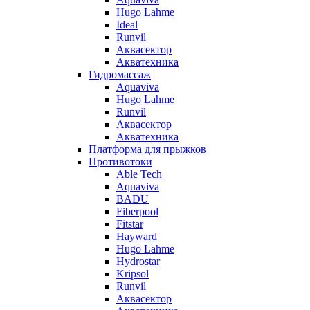
Hugo Lahme
Ideal
Runvil
Аквасектор
Акватехника
Гидромассаж
Aquaviva
Hugo Lahme
Runvil
Аквасектор
Акватехника
Платформа для прыжков
Противотоки
Able Tech
Aquaviva
BADU
Fiberpool
Fitstar
Hayward
Hugo Lahme
Hydrostar
Kripsol
Runvil
Аквасектор