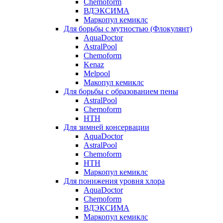
Chemoform
ВДЭКСИМА
Маркопул кемиклс
Для борьбы с мутностью (Флокулянт)
AquaDoctor
AstralPool
Chemoform
Kenaz
Melpool
Макопул кемиклс
Для борьбы с образованием пены
AstralPool
Chemoform
HTH
Для зимней консервации
AquaDoctor
AstralPool
Chemoform
HTH
Маркопул кемиклс
Для понижения уровня хлора
AquaDoctor
Chemoform
ВДЭКСИМА
Маркопул кемиклс