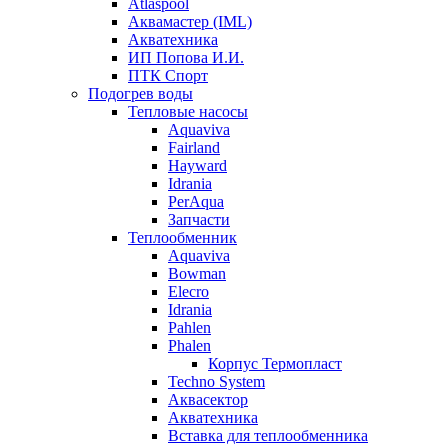
Atlaspool
Аквамастер (IML)
Акватехника
ИП Попова И.И.
ПТК Спорт
Подогрев воды
Тепловые насосы
Aquaviva
Fairland
Hayward
Idrania
PerAqua
Запчасти
Теплообменник
Aquaviva
Bowman
Elecro
Idrania
Pahlen
Phalen
Корпус Термопласт
Techno System
Аквасектор
Акватехника
Вставка для теплообменника