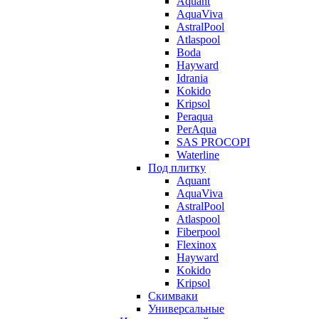
Aquant
AquaViva
AstralPool
Atlaspool
Boda
Hayward
Idrania
Kokido
Kripsol
Peraqua
PerAqua
SAS PROCOPI
Waterline
Под плитку
Aquant
AquaViva
AstralPool
Atlaspool
Fiberpool
Flexinox
Hayward
Kokido
Kripsol
Скимваки
Универсальные