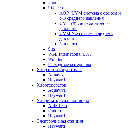
Idrania
Lifetech
AOP+UVM система с озоном и
УФ среднего давления
UVL УФ система низкого
давления
UVM УФ система среднего
давления
Запчасти
Sita
VGE International B.V.
Wonder
Расходные материалы
Хлоратор-полуавтомат
Aquaviva
Hayward
Хлоргенератор
Aquaviva
Hayward
Хлоринатор соленой воды
Able Tech
Fluidra
Hayward
Электролизная станция
Hayward