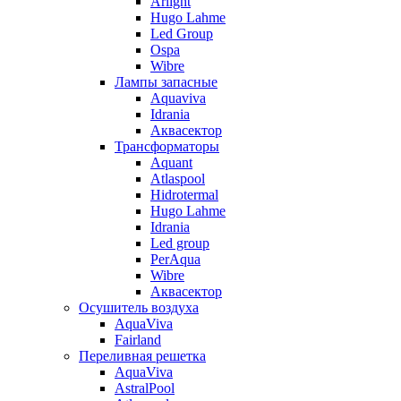
Arlight
Hugo Lahme
Led Group
Ospa
Wibre
Лампы запасные
Aquaviva
Idrania
Аквасектор
Трансформаторы
Aquant
Atlaspool
Hidrotermal
Hugo Lahme
Idrania
Led group
PerAqua
Wibre
Аквасектор
Осушитель воздуха
AquaViva
Fairland
Переливная решетка
AquaViva
AstralPool