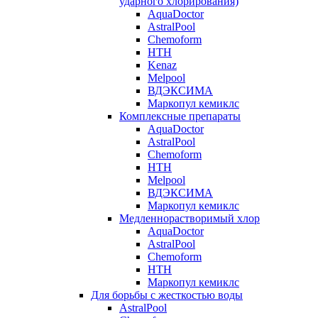
ударного хлорирования)
AquaDoctor
AstralPool
Chemoform
HTH
Kenaz
Melpool
ВДЭКСИМА
Маркопул кемиклс
Комплексные препараты
AquaDoctor
AstralPool
Chemoform
HTH
Melpool
ВДЭКСИМА
Маркопул кемиклс
Медленнорастворимый хлор
AquaDoctor
AstralPool
Chemoform
HTH
Маркопул кемиклс
Для борьбы с жесткостью воды
AstralPool