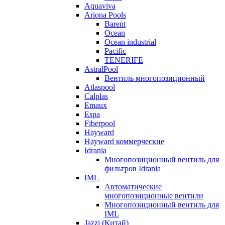
Aquaviva
Ariona Pools
Barent
Ocean
Ocean industrial
Pacific
TENERIFE
AstralPool
Вентиль многопозиционный
Atlaspool
Calplas
Emaux
Espa
Fiberpool
Hayward
Hayward коммерческие
Idrania
Многопозиционный вентиль для
фильтров Idrania
IML
Автоматические
многопозиционные вентили
Многопозиционный вентиль для
IML
Jazzi (Китай)