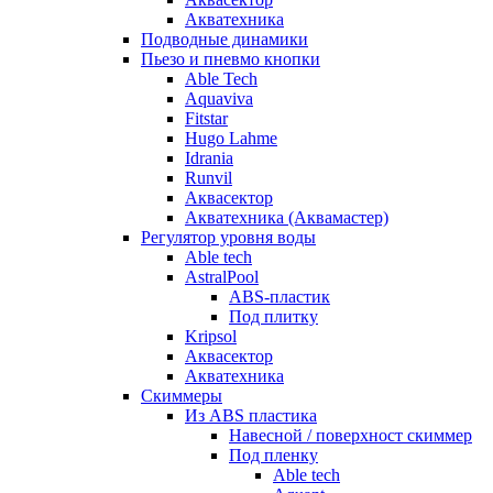
Акватехника
Подводные динамики
Пьезо и пневмо кнопки
Able Tech
Aquaviva
Fitstar
Hugo Lahme
Idrania
Runvil
Аквасектор
Акватехника (Аквамастер)
Регулятор уровня воды
Able tech
AstralPool
ABS-пластик
Под плитку
Kripsol
Аквасектор
Акватехника
Скиммеры
Из ABS пластика
Навесной / поверхност скиммер
Под пленку
Able tech