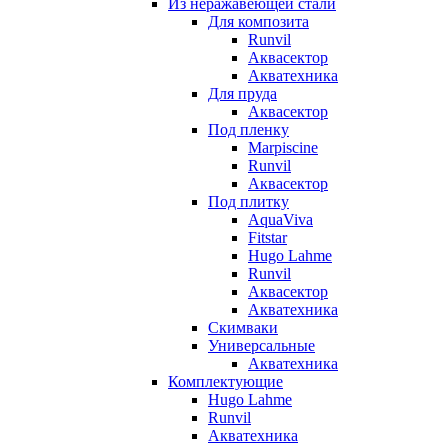
Из неражавеющей стали
Для композита
Runvil
Аквасектор
Акватехника
Для пруда
Аквасектор
Под пленку
Marpiscine
Runvil
Аквасектор
Под плитку
AquaViva
Fitstar
Hugo Lahme
Runvil
Аквасектор
Акватехника
Скимваки
Универсальные
Акватехника
Комплектующие
Hugo Lahme
Runvil
Акватехника