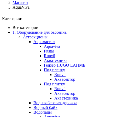
Магазин
AquaViva
Категории:
Все категории
1. Оборудование для бассейна
Аттракционы
Аэромассаж
Aquaviva
Fitstar
Runvil
Акватехника
Гейзер HUGO LAHME
Под пленку
Runvil
Аквасектор
Под плитку
Runvil
Аквасектор
Акватехника
Водная беговая дорожка
Водный байк
Водопады
Aquaviva