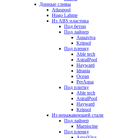
Донные сливы
Atlaspool
Hugo Lahme
Из ABS пластика
Под бетон
Под лайнер
Aquaviva
Kripsol
Под пленку
Able tech
AstralPool
Hayward
Idrania
Ocean
PerAqua
Под плитку
Able tech
AstralPool
Hayward
Kripsol
Из неражавеющей стали
Под лайнер
Marpiscine
Под пленку
AquaViva