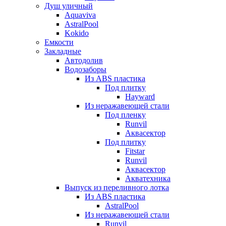
Душ уличный
Aquaviva
AstralPool
Kokido
Емкости
Закладные
Автодолив
Водозаборы
Из ABS пластика
Под плитку
Hayward
Из неражавеющей стали
Под пленку
Runvil
Аквасектор
Под плитку
Fitstar
Runvil
Аквасектор
Акватехника
Выпуск из переливного лотка
Из ABS пластика
AstralPool
Из неражавеющей стали
Runvil