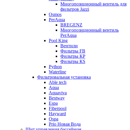
Многопозиционный вентиль для
фильтров Jazzi
Osmos
PerAqua
BREGENZ
Многопозиционный вентиль
PerAqua
Pool King
Вентили
Фильтры FB
Фильтры КP
Фильтры КS
Python
Waterline
Фильтровальная установка
Able tech
Aqua
Aquaviva
Bestway
Espa
Fiberpool
Hayward
Ospa
Prio Новая Вода
Щит управления бассейном