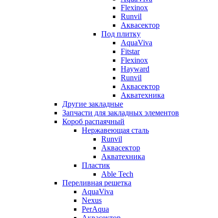
Flexinox
Runvil
Аквасектор
Под плитку
AquaViva
Fitstar
Flexinox
Hayward
Runvil
Аквасектор
Акватехника
Другие закладные
Запчасти для закладных элементов
Короб распаячный
Нержавеющая сталь
Runvil
Аквасектор
Акватехника
Пластик
Able Tech
Переливная решетка
AquaViva
Nexus
PerAqua
Аквасектор