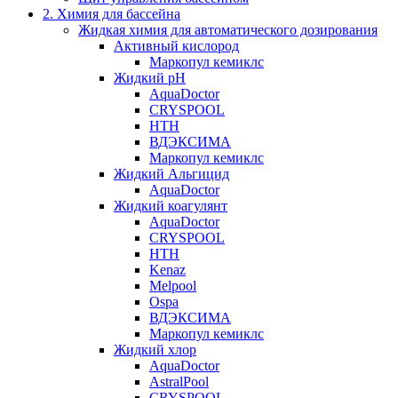
2. Химия для бассейна
Жидкая химия для автоматического дозирования
Активный кислород
Маркопул кемиклс
Жидкий pH
AquaDoctor
CRYSPOOL
HTH
ВДЭКСИМА
Маркопул кемиклс
Жидкий Альгицид
AquaDoctor
Жидкий коагулянт
AquaDoctor
CRYSPOOL
HTH
Kenaz
Melpool
Ospa
ВДЭКСИМА
Маркопул кемиклс
Жидкий хлор
AquaDoctor
AstralPool
CRYSPOOL