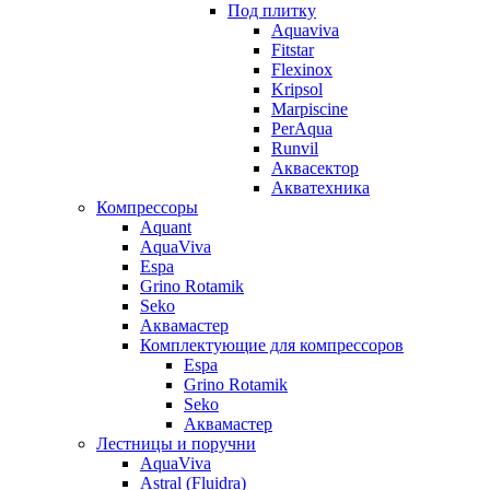
Под плитку
Aquaviva
Fitstar
Flexinox
Kripsol
Marpiscine
PerAqua
Runvil
Аквасектор
Акватехника
Компрессоры
Aquant
AquaViva
Espa
Grino Rotamik
Seko
Аквамастер
Комплектующие для компрессоров
Espa
Grino Rotamik
Seko
Аквамастер
Лестницы и поручни
AquaViva
Astral (Fluidra)