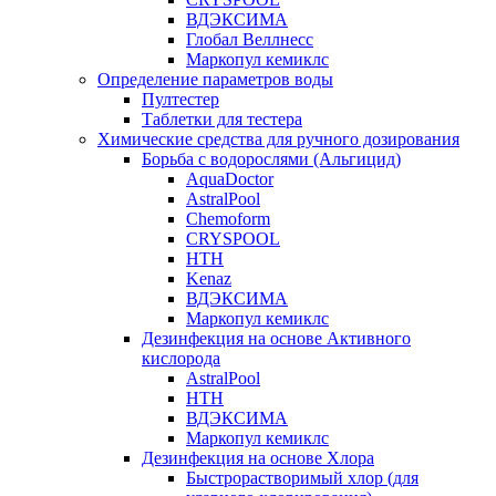
ВДЭКСИМА
Глобал Веллнесс
Маркопул кемиклс
Определение параметров воды
Пултестер
Таблетки для тестера
Химические средства для ручного дозирования
Борьба с водорослями (Альгицид)
AquaDoctor
AstralPool
Chemoform
CRYSPOOL
HTH
Kenaz
ВДЭКСИМА
Маркопул кемиклс
Дезинфекция на основе Активного
кислорода
AstralPool
HTH
ВДЭКСИМА
Маркопул кемиклс
Дезинфекция на основе Хлора
Быстрорастворимый хлор (для