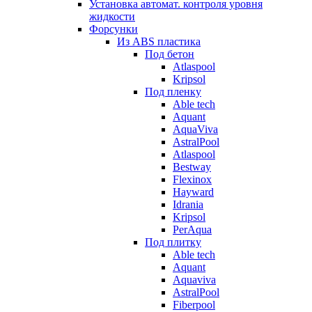
Установка автомат. контроля уровня
жидкости
Форсунки
Из ABS пластика
Под бетон
Atlaspool
Kripsol
Под пленку
Able tech
Aquant
AquaViva
AstralPool
Atlaspool
Bestway
Flexinox
Hayward
Idrania
Kripsol
PerAqua
Под плитку
Able tech
Aquant
Aquaviva
AstralPool
Fiberpool