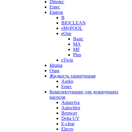
Dinotec
Emec
Etatron
B
BIOCLEAN
eMyPOOL
eOne
Basic
MA
MF
Plus
eTwin
Idrania
Ospa
Жидкость тарирующая
Aseko
Emec
Комплектующие для дозирующих
насосов
Aquaviva
Autochlor
Bestway
Delta UV
E-clear
Elecro