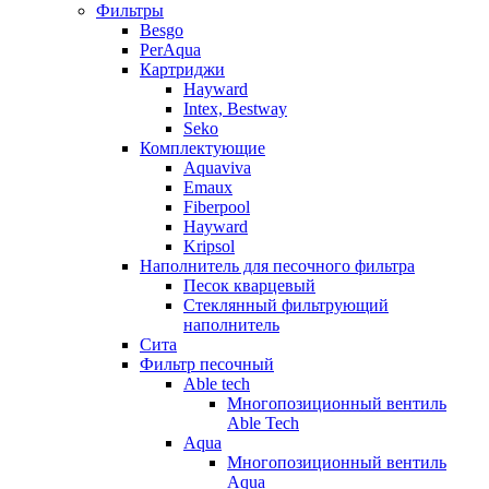
Фильтры
Besgo
PerAqua
Картриджи
Hayward
Intex, Bestway
Seko
Комплектующие
Aquaviva
Emaux
Fiberpool
Hayward
Kripsol
Наполнитель для песочного фильтра
Песок кварцевый
Стеклянный фильтрующий
наполнитель
Сита
Фильтр песочный
Able tech
Многопозиционный вентиль
Able Tech
Aqua
Многопозиционный вентиль
Aqua