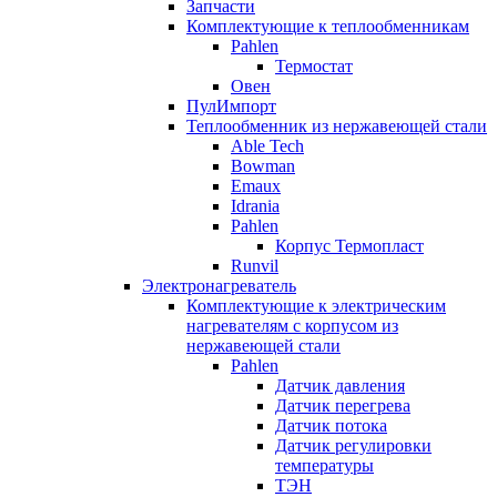
Запчасти
Комплектующие к теплообменникам
Pahlen
Термостат
Овен
ПулИмпорт
Теплообменник из нержавеющей стали
Able Tech
Bowman
Emaux
Idrania
Pahlen
Корпус Термопласт
Runvil
Электронагреватель
Комплектующие к электрическим
нагревателям с корпусом из
нержавеющей стали
Pahlen
Датчик давления
Датчик перегрева
Датчик потока
Датчик регулировки
температуры
ТЭН