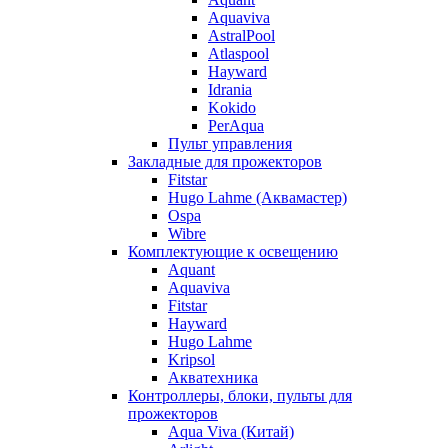
Aquaviva
AstralPool
Atlaspool
Hayward
Idrania
Kokido
PerAqua
Пульт управления
Закладные для прожекторов
Fitstar
Hugo Lahme (Аквамастер)
Ospa
Wibre
Комплектующие к освещению
Aquant
Aquaviva
Fitstar
Hayward
Hugo Lahme
Kripsol
Акватехника
Контроллеры, блоки, пульты для
прожекторов
Aqua Viva (Китай)