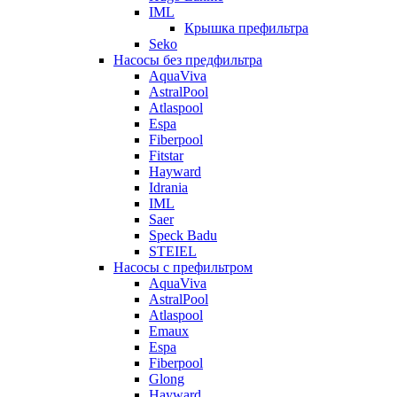
IML
Крышка префильтра
Seko
Насосы без предфильтра
AquaViva
AstralPool
Atlaspool
Espa
Fiberpool
Fitstar
Hayward
Idrania
IML
Saer
Speck Badu
STEIEL
Насосы с префильтром
AquaViva
AstralPool
Atlaspool
Emaux
Espa
Fiberpool
Glong
Hayward