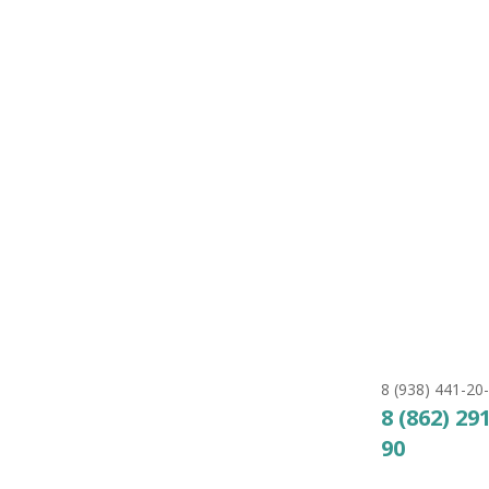
554.644
₽
КУПИТЬ
Чаша Franmer Динар
Берлинская лазурь
430.053
₽
КУПИТЬ
8 (938) 441-20
8 (862) 29
90