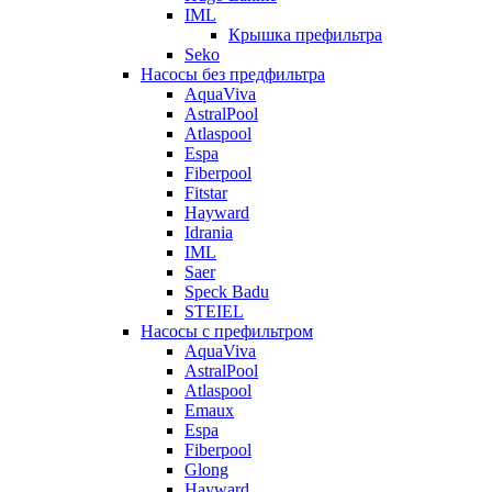
IML
Крышка префильтра
Seko
Насосы без предфильтра
AquaViva
AstralPool
Atlaspool
Espa
Fiberpool
Fitstar
Hayward
Idrania
IML
Saer
Speck Badu
STEIEL
Насосы с префильтром
AquaViva
AstralPool
Atlaspool
Emaux
Espa
Fiberpool
Glong
Hayward