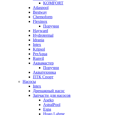
KOMFORT
Atlaspool
Bestway
Chemoform
Flexinox
Поручни
Hayward
Hydrotermal
Idrania
Intex
Kripsol
PerAqua
Runvil
Аквамастер
Поручни
Акватехника
ПТК Спорт
Насосы
Intex
Дренажный насос
Запчасти для насосов
Aseko
AstralPool
Espa
Hugo Lahme