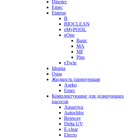
Dinotec
Emec
Etatron
B
BIOCLEAN
eMyPOOL
eOne
Basic
MA
MF
Plus
eTwin
Idrania
Ospa
Жидкость тарирующая
Aseko
Emec
Комплектующие для дозирующих
насосов
Aquaviva
Autochlor
Bestway
Delta UV
E-clear
Elecro