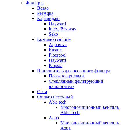
Фильтры
Besgo
PerAqua
Картриджи
Hayward
Intex, Bestway
Seko
Комплектующие
Aquaviva
Emaux
Fiberpool
Hayward
Kripsol
Наполнитель для песочного фильтра
Песок кварцевый
Стеклянный фильтрующий
наполнитель
Сита
Фильтр песочный
Able tech
Многопозиционный вентиль
Able Tech
Aqua
Многопозиционный вентиль
Aqua