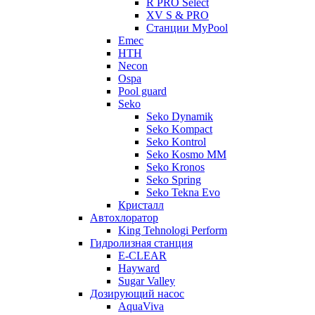
R PRO Select
XV S & PRO
Станции MyPool
Emec
HTH
Necon
Ospa
Pool guard
Seko
Seko Dynamik
Seko Kompact
Seko Kontrol
Seko Kosmo MM
Seko Kronos
Seko Spring
Seko Tekna Evo
Кристалл
Автохлоратор
King Tehnologi Perform
Гидролизная станция
E-CLEAR
Hayward
Sugar Valley
Дозирующий насос
AquaViva