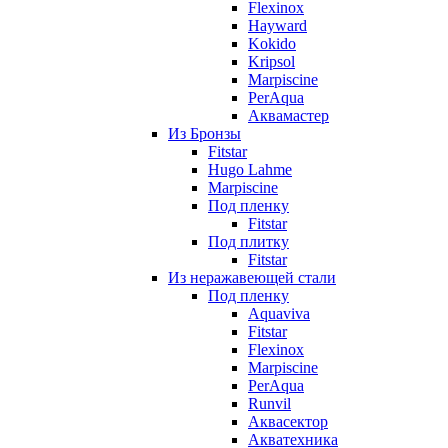
Flexinox
Hayward
Kokido
Kripsol
Marpiscine
PerAqua
Аквамастер
Из Бронзы
Fitstar
Hugo Lahme
Marpiscine
Под пленку
Fitstar
Под плитку
Fitstar
Из неражавеющей стали
Под пленку
Aquaviva
Fitstar
Flexinox
Marpiscine
PerAqua
Runvil
Аквасектор
Акватехника