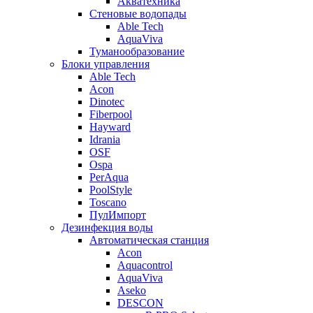
Акватехника
Стеновые водопады
Able Tech
AquaViva
Туманообразование
Блоки управления
Able Tech
Acon
Dinotec
Fiberpool
Hayward
Idrania
OSF
Ospa
PerAqua
PoolStyle
Toscano
ПулИмпорт
Дезинфекция воды
Автоматическая станция
Acon
Aquacontrol
AquaViva
Aseko
DESCON