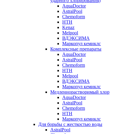
ударного хлорирования)
AquaDoctor
AstralPool
Chemoform
HTH
Kenaz
Melpool
ВДЭКСИМА
Маркопул кемиклс
Комплексные препараты
AquaDoctor
AstralPool
Chemoform
HTH
Melpool
ВДЭКСИМА
Маркопул кемиклс
Медленнорастворимый хлор
AquaDoctor
AstralPool
Chemoform
HTH
Маркопул кемиклс
Для борьбы с жесткостью воды
AstralPool