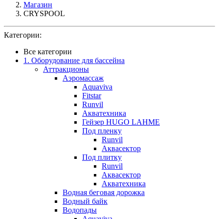
Магазин
CRYSPOOL
Категории:
Все категории
1. Оборудование для бассейна
Аттракционы
Аэромассаж
Aquaviva
Fitstar
Runvil
Акватехника
Гейзер HUGO LAHME
Под пленку
Runvil
Аквасектор
Под плитку
Runvil
Аквасектор
Акватехника
Водная беговая дорожка
Водный байк
Водопады
Aquaviva