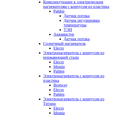
Комплектующие к электрическим
нагревателям с корпусом из пластика
Pahlen
Датчик потока
Датчик регулировки
температуры
ТЭН
Аквамастер
Датчик потока
Солнечный нагреватель
Elecro
Электронагреватель с корпусом из
нержавеющей стали
Elecro
Idrania
Pahlen
Электронагреватель с корпусом из
пластика
Bestway
Elecro
Pahlen
Электронагреватель с корпусом из
Титана
Elecro
Idrania