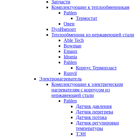
Запчасти
Комплектующие к теплообменникам
Pahlen
Термостат
Овен
ПулИмпорт
Теплообменник из нержавеющей стали
Able Tech
Bowman
Emaux
Idrania
Pahlen
Корпус Термопласт
Runvil
Электронагреватель
Комплектующие к электрическим
нагревателям с корпусом из
нержавеющей стали
Pahlen
Датчик давления
Датчик перегрева
Датчик потока
Датчик регулировки
температуры
ТЭН