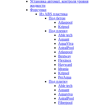
Установка автомат. контроля уровня
жидкости
Форсунки
Из ABS пластика
Под бетон
Atlaspool
Kripsol
Под пленку
Able tech
Aquant
AquaViva
AstralPool
Atlaspool
Bestway
Flexinox
Hayward
Idrania
Kripsol
PerAqua
Под плитку
Able tech
Aquant
Aquaviva
AstralPool
Fiberpool