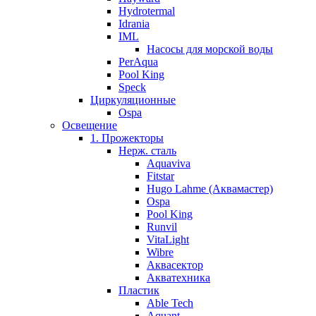
Hydrotermal
Idrania
IML
Насосы для морской воды
PerAqua
Pool King
Speck
Циркуляционные
Ospa
Освещение
1. Прожекторы
Нерж. сталь
Aquaviva
Fitstar
Hugo Lahme (Аквамастер)
Ospa
Pool King
Runvil
VitaLight
Wibre
Аквасектор
Акватехника
Пластик
Able Tech
Aquant