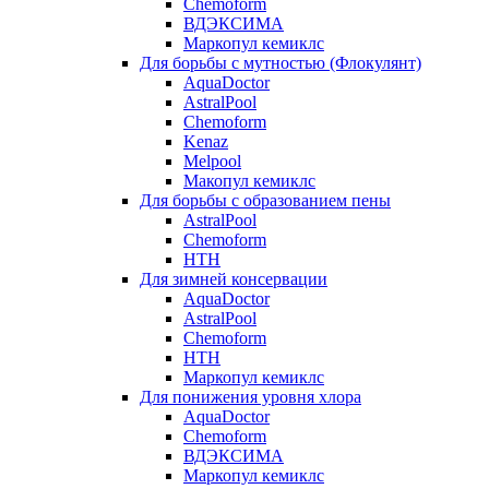
Chemoform
ВДЭКСИМА
Маркопул кемиклс
Для борьбы с мутностью (Флокулянт)
AquaDoctor
AstralPool
Chemoform
Kenaz
Melpool
Макопул кемиклс
Для борьбы с образованием пены
AstralPool
Chemoform
HTH
Для зимней консервации
AquaDoctor
AstralPool
Chemoform
HTH
Маркопул кемиклс
Для понижения уровня хлора
AquaDoctor
Chemoform
ВДЭКСИМА
Маркопул кемиклс