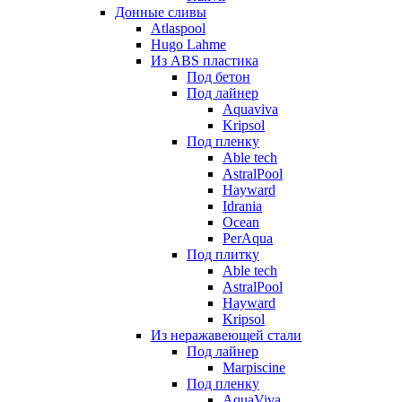
Донные сливы
Atlaspool
Hugo Lahme
Из ABS пластика
Под бетон
Под лайнер
Aquaviva
Kripsol
Под пленку
Able tech
AstralPool
Hayward
Idrania
Ocean
PerAqua
Под плитку
Able tech
AstralPool
Hayward
Kripsol
Из неражавеющей стали
Под лайнер
Marpiscine
Под пленку
AquaViva