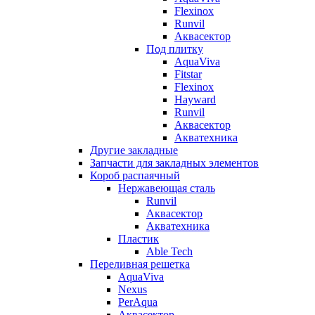
Flexinox
Runvil
Аквасектор
Под плитку
AquaViva
Fitstar
Flexinox
Hayward
Runvil
Аквасектор
Акватехника
Другие закладные
Запчасти для закладных элементов
Короб распаячный
Нержавеющая сталь
Runvil
Аквасектор
Акватехника
Пластик
Able Tech
Переливная решетка
AquaViva
Nexus
PerAqua
Аквасектор