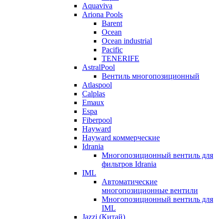
Aquaviva
Ariona Pools
Barent
Ocean
Ocean industrial
Pacific
TENERIFE
AstralPool
Вентиль многопозиционный
Atlaspool
Calplas
Emaux
Espa
Fiberpool
Hayward
Hayward коммерческие
Idrania
Многопозиционный вентиль для
фильтров Idrania
IML
Автоматические
многопозиционные вентили
Многопозиционный вентиль для
IML
Jazzi (Китай)