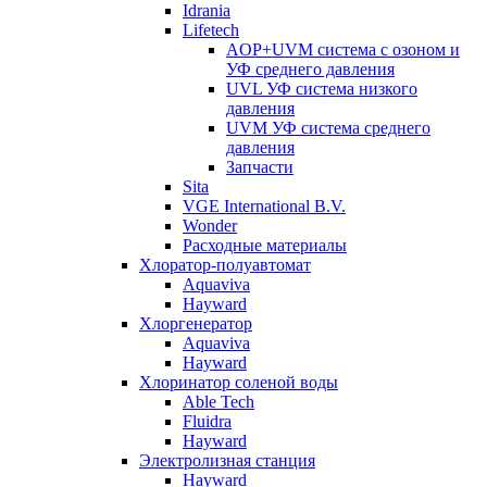
Idrania
Lifetech
AOP+UVM система с озоном и
УФ среднего давления
UVL УФ система низкого
давления
UVM УФ система среднего
давления
Запчасти
Sita
VGE International B.V.
Wonder
Расходные материалы
Хлоратор-полуавтомат
Aquaviva
Hayward
Хлоргенератор
Aquaviva
Hayward
Хлоринатор соленой воды
Able Tech
Fluidra
Hayward
Электролизная станция
Hayward