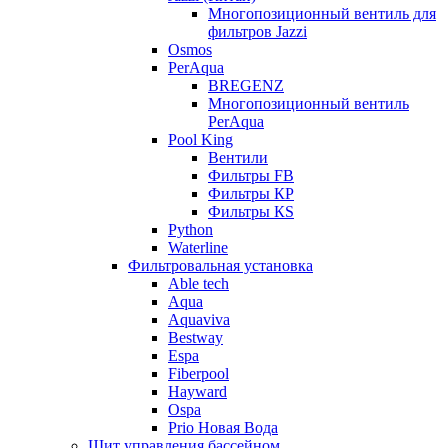
Многопозиционный вентиль для
фильтров Jazzi
Osmos
PerAqua
BREGENZ
Многопозиционный вентиль
PerAqua
Pool King
Вентили
Фильтры FB
Фильтры КP
Фильтры КS
Python
Waterline
Фильтровальная установка
Able tech
Aqua
Aquaviva
Bestway
Espa
Fiberpool
Hayward
Ospa
Prio Новая Вода
Щит управления бассейном