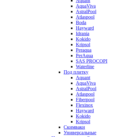
Aquant
AquaViva
AstralPool
Atlaspool
Boda
Hayward
Idrania
Kokido
Kripsol
Peraqua
PerAqua
SAS PROCOPI
Waterline
Под плитку
Aquant
AquaViva
AstralPool
Atlaspool
Fiberpool
Flexinox
Hayward
Kokido
Kripsol
Скимваки
Универсальные