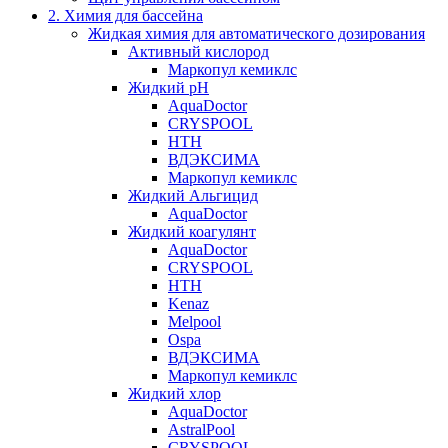
2. Химия для бассейна
Жидкая химия для автоматического дозирования
Активный кислород
Маркопул кемиклс
Жидкий pH
AquaDoctor
CRYSPOOL
HTH
ВДЭКСИМА
Маркопул кемиклс
Жидкий Альгицид
AquaDoctor
Жидкий коагулянт
AquaDoctor
CRYSPOOL
HTH
Kenaz
Melpool
Ospa
ВДЭКСИМА
Маркопул кемиклс
Жидкий хлор
AquaDoctor
AstralPool
CRYSPOOL