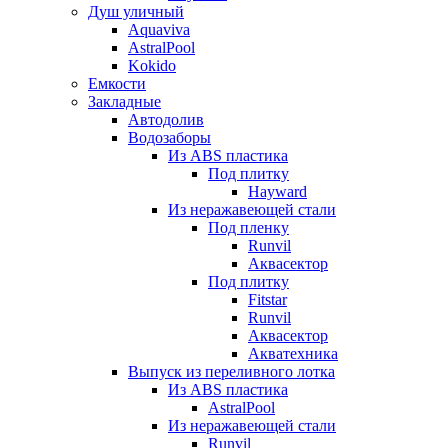
Душ уличный
Aquaviva
AstralPool
Kokido
Емкости
Закладные
Автодолив
Водозаборы
Из ABS пластика
Под плитку
Hayward
Из неражавеющей стали
Под пленку
Runvil
Аквасектор
Под плитку
Fitstar
Runvil
Аквасектор
Акватехника
Выпуск из переливного лотка
Из ABS пластика
AstralPool
Из неражавеющей стали
Runvil