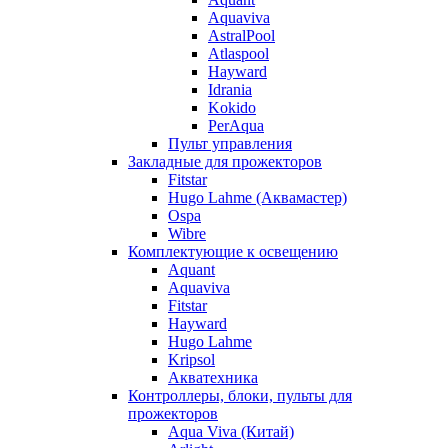
Aquaviva
AstralPool
Atlaspool
Hayward
Idrania
Kokido
PerAqua
Пульт управления
Закладные для прожекторов
Fitstar
Hugo Lahme (Аквамастер)
Ospa
Wibre
Комплектующие к освещению
Aquant
Aquaviva
Fitstar
Hayward
Hugo Lahme
Kripsol
Акватехника
Контроллеры, блоки, пульты для
прожекторов
Aqua Viva (Китай)