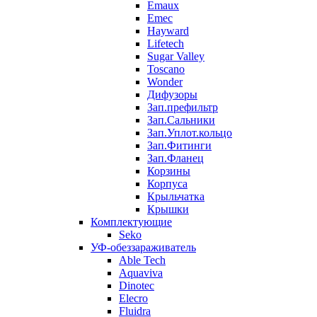
Emaux
Emec
Hayward
Lifetech
Sugar Valley
Toscano
Wonder
Дифузоры
Зап.префильтр
Зап.Сальники
Зап.Уплот.кольцо
Зап.Фитинги
Зап.Фланец
Корзины
Корпуcа
Крыльчатка
Крышки
Комплектующие
Seko
УФ-обеззараживатель
Able Tech
Aquaviva
Dinotec
Elecro
Fluidra