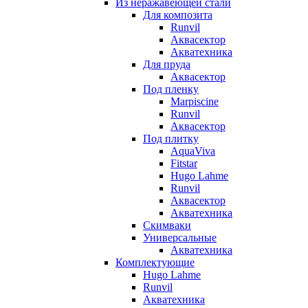
Из неражавеющей стали
Для композита
Runvil
Аквасектор
Акватехника
Для пруда
Аквасектор
Под пленку
Marpiscine
Runvil
Аквасектор
Под плитку
AquaViva
Fitstar
Hugo Lahme
Runvil
Аквасектор
Акватехника
Скимваки
Универсальные
Акватехника
Комплектующие
Hugo Lahme
Runvil
Акватехника