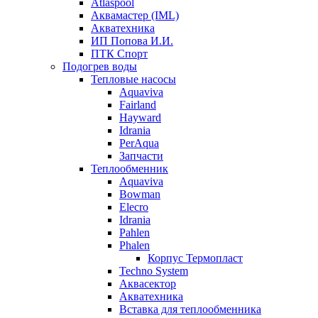
Atlaspool
Аквамастер (IML)
Акватехника
ИП Попова И.И.
ПТК Спорт
Подогрев воды
Тепловые насосы
Aquaviva
Fairland
Hayward
Idrania
PerAqua
Запчасти
Теплообменник
Aquaviva
Bowman
Elecro
Idrania
Pahlen
Phalen
Корпус Термопласт
Techno System
Аквасектор
Акватехника
Вставка для теплообменника