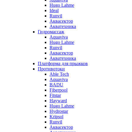
Hugo Lahme
Ideal
Runvil
Аквасектор
Акватехника
Гидромассаж
Aquaviva
Hugo Lahme
Runvil
Аквасектор
Акватехника
Платформа для прыжков
Противотоки
Able Tech
Aquaviva
BADU
Fiberpool
Fitstar
Hayward
Hugo Lahme
Hydrostar
Kripsol
Runvil
Аквасектор