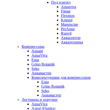
Под плитку
Aquaviva
Fitstar
Flexinox
Kripsol
Marpiscine
PerAqua
Runvil
Аквасектор
Акватехника
Компрессоры
Aquant
AquaViva
Espa
Grino Rotamik
Seko
Аквамастер
Комплектующие для компрессоров
Espa
Grino Rotamik
Seko
Аквамастер
Лестницы и поручни
AquaViva
Astral (Fluidra)