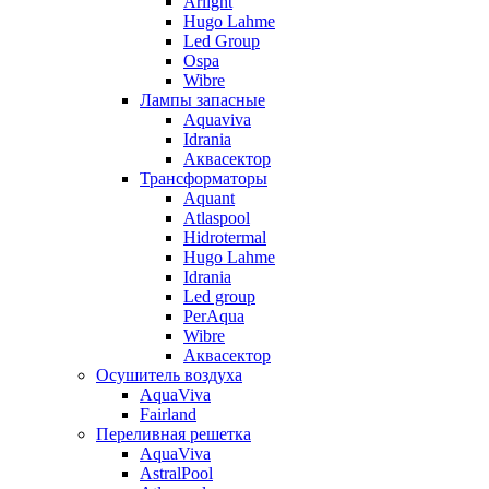
Arlight
Hugo Lahme
Led Group
Ospa
Wibre
Лампы запасные
Aquaviva
Idrania
Аквасектор
Трансформаторы
Aquant
Atlaspool
Hidrotermal
Hugo Lahme
Idrania
Led group
PerAqua
Wibre
Аквасектор
Осушитель воздуха
AquaViva
Fairland
Переливная решетка
AquaViva
AstralPool