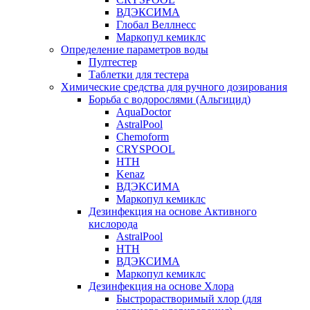
ВДЭКСИМА
Глобал Веллнесс
Маркопул кемиклс
Определение параметров воды
Пултестер
Таблетки для тестера
Химические средства для ручного дозирования
Борьба с водорослями (Альгицид)
AquaDoctor
AstralPool
Chemoform
CRYSPOOL
HTH
Kenaz
ВДЭКСИМА
Маркопул кемиклс
Дезинфекция на основе Активного
кислорода
AstralPool
HTH
ВДЭКСИМА
Маркопул кемиклс
Дезинфекция на основе Хлора
Быстрорастворимый хлор (для