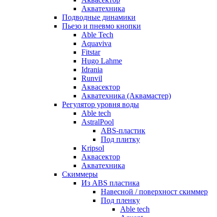
Акватехника
Подводные динамики
Пьезо и пневмо кнопки
Able Tech
Aquaviva
Fitstar
Hugo Lahme
Idrania
Runvil
Аквасектор
Акватехника (Аквамастер)
Регулятор уровня воды
Able tech
AstralPool
ABS-пластик
Под плитку
Kripsol
Аквасектор
Акватехника
Скиммеры
Из ABS пластика
Навесной / поверхност скиммер
Под пленку
Able tech