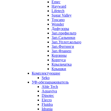
Emec
Hayward
Lifetech
Sugar Valley
Toscano
Wonder
Дифузоры
Зап.префильтр
Зап.Сальники
Зап.Уплот.кольцо
Зап.Фитинги
Зап.Фланец
Корзины
Корпуcа
Крыльчатка
Крышки
Комплектующие
Seko
УФ-обеззараживатель
Able Tech
Aquaviva
Dinotec
Elecro
Fluidra
Idrania