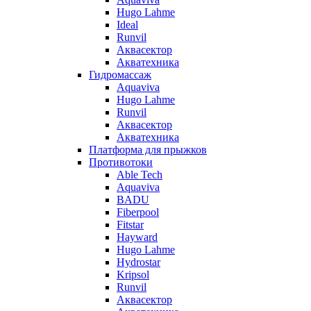
Hugo Lahme
Ideal
Runvil
Аквасектор
Акватехника
Гидромассаж
Aquaviva
Hugo Lahme
Runvil
Аквасектор
Акватехника
Платформа для прыжков
Противотоки
Able Tech
Aquaviva
BADU
Fiberpool
Fitstar
Hayward
Hugo Lahme
Hydrostar
Kripsol
Runvil
Аквасектор