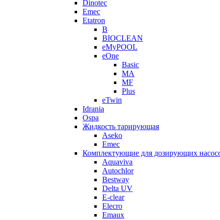
Dinotec
Emec
Etatron
B
BIOCLEAN
eMyPOOL
eOne
Basic
MA
MF
Plus
eTwin
Idrania
Ospa
Жидкость тарирующая
Aseko
Emec
Комплектующие для дозирующих насос
Aquaviva
Autochlor
Bestway
Delta UV
E-clear
Elecro
Emaux