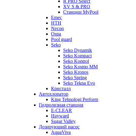
R PRO Select
XV S & PRO
Станции MyPool
Emec
HTH
Necon
Ospa
Pool guard
Seko
Seko Dynamik
Seko Kompact
Seko Kontrol
Seko Kosmo MM
Seko Kronos
Seko Spring
Seko Tekna Evo
Кристалл
Автохлоратор
King Tehnologi Perform
Гидролизная станция
E-CLEAR
Hayward
Sugar Valley
Дозирующий насос
AquaViva