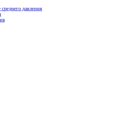
среднего давления
я
ия