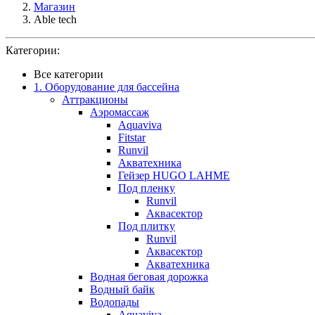
Магазин
Able tech
Категории:
Все категории
1. Оборудование для бассейна
Аттракционы
Аэромассаж
Aquaviva
Fitstar
Runvil
Акватехника
Гейзер HUGO LAHME
Под пленку
Runvil
Аквасектор
Под плитку
Runvil
Аквасектор
Акватехника
Водная беговая дорожка
Водный байк
Водопады
Aquaviva