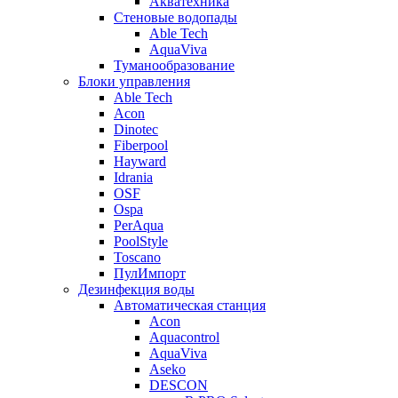
Акватехника
Стеновые водопады
Able Tech
AquaViva
Туманообразование
Блоки управления
Able Tech
Acon
Dinotec
Fiberpool
Hayward
Idrania
OSF
Ospa
PerAqua
PoolStyle
Toscano
ПулИмпорт
Дезинфекция воды
Автоматическая станция
Acon
Aquacontrol
AquaViva
Aseko
DESCON