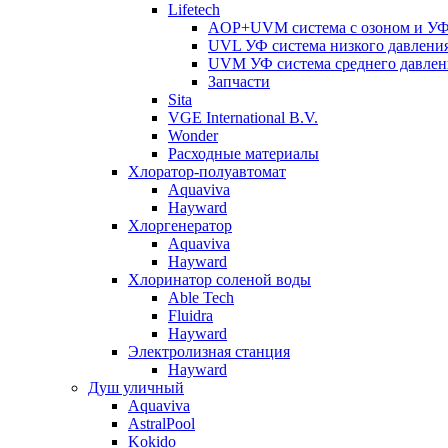
Lifetech
AOP+UVM система с озоном и УФ 
UVL УФ система низкого давлени
UVM УФ система среднего давлен
Запчасти
Sita
VGE International B.V.
Wonder
Расходные материалы
Хлоратор-полуавтомат
Aquaviva
Hayward
Хлоргенератор
Aquaviva
Hayward
Хлоринатор соленой воды
Able Tech
Fluidra
Hayward
Электролизная станция
Hayward
Душ уличный
Aquaviva
AstralPool
Kokido