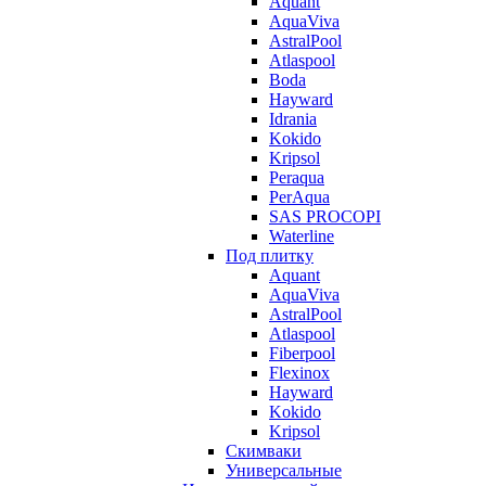
Aquant
AquaViva
AstralPool
Atlaspool
Boda
Hayward
Idrania
Kokido
Kripsol
Peraqua
PerAqua
SAS PROCOPI
Waterline
Под плитку
Aquant
AquaViva
AstralPool
Atlaspool
Fiberpool
Flexinox
Hayward
Kokido
Kripsol
Скимваки
Универсальные