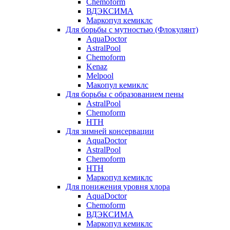
Chemoform
ВДЭКСИМА
Маркопул кемиклс
Для борьбы с мутностью (Флокулянт)
AquaDoctor
AstralPool
Chemoform
Kenaz
Melpool
Макопул кемиклс
Для борьбы с образованием пены
AstralPool
Chemoform
HTH
Для зимней консервации
AquaDoctor
AstralPool
Chemoform
HTH
Маркопул кемиклс
Для понижения уровня хлора
AquaDoctor
Chemoform
ВДЭКСИМА
Маркопул кемиклс