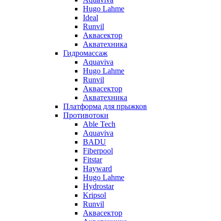
Hugo Lahme
Ideal
Runvil
Аквасектор
Акватехника
Гидромассаж
Aquaviva
Hugo Lahme
Runvil
Аквасектор
Акватехника
Платформа для прыжков
Противотоки
Able Tech
Aquaviva
BADU
Fiberpool
Fitstar
Hayward
Hugo Lahme
Hydrostar
Kripsol
Runvil
Аквасектор