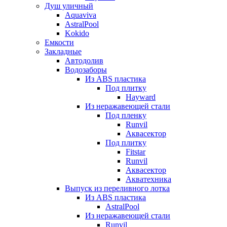
Душ уличный
Aquaviva
AstralPool
Kokido
Емкости
Закладные
Автодолив
Водозаборы
Из ABS пластика
Под плитку
Hayward
Из неражавеющей стали
Под пленку
Runvil
Аквасектор
Под плитку
Fitstar
Runvil
Аквасектор
Акватехника
Выпуск из переливного лотка
Из ABS пластика
AstralPool
Из неражавеющей стали
Runvil