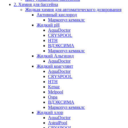
2. Химия для бассейна
Жидкая химия для автоматического дозирования
Активный кислород
Маркопул кемиклс
Жидкий pH
AquaDoctor
CRYSPOOL
HTH
ВДЭКСИМА
Маркопул кемиклс
Жидкий Альгицид
AquaDoctor
Жидкий коагулянт
AquaDoctor
CRYSPOOL
HTH
Kenaz
Melpool
Ospa
ВДЭКСИМА
Маркопул кемиклс
Жидкий хлор
AquaDoctor
AstralPool
CRYSPOOL