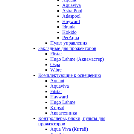
Aquaviva
AstralPool
Atlaspool
Hayward
Idrania
Kokido
PerAqua
Пульт управления
Закладные для прожекторов
Fitstar
Hugo Lahme (Аквамастер)
Ospa
Wibre
Комплектующие к освещению
Aquant
Aquaviva
Fitstar
Hayward
Hugo Lahme
Kripsol
Акватехника
Контроллеры, блоки, пульты для
прожекторов
Aqua Viva (Китай)