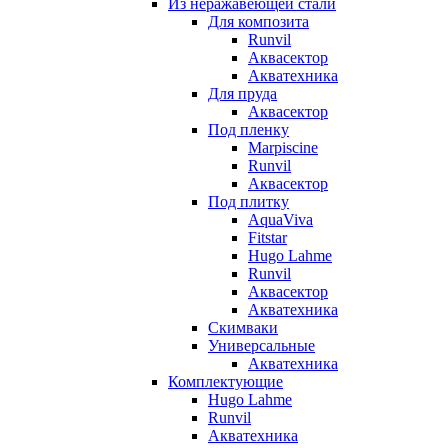
Из неражавеющей стали
Для композита
Runvil
Аквасектор
Акватехника
Для пруда
Аквасектор
Под пленку
Marpiscine
Runvil
Аквасектор
Под плитку
AquaViva
Fitstar
Hugo Lahme
Runvil
Аквасектор
Акватехника
Скимваки
Универсальные
Акватехника
Комплектующие
Hugo Lahme
Runvil
Акватехника