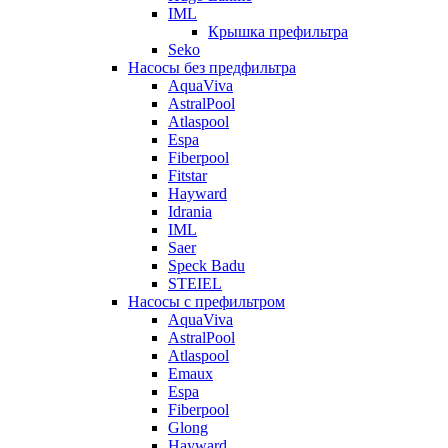
IML
Крышка префильтра
Seko
Насосы без предфильтра
AquaViva
AstralPool
Atlaspool
Espa
Fiberpool
Fitstar
Hayward
Idrania
IML
Saer
Speck Badu
STEIEL
Насосы с префильтром
AquaViva
AstralPool
Atlaspool
Emaux
Espa
Fiberpool
Glong
Hayward