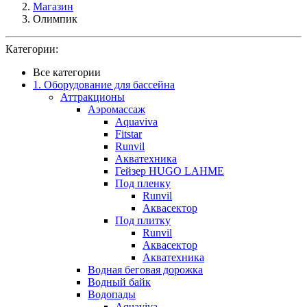
Магазин
Олимпик
Категории:
Все категории
1. Оборудование для бассейна
Аттракционы
Аэромассаж
Aquaviva
Fitstar
Runvil
Акватехника
Гейзер HUGO LAHME
Под пленку
Runvil
Аквасектор
Под плитку
Runvil
Аквасектор
Акватехника
Водная беговая дорожка
Водный байк
Водопады
Aquaviva