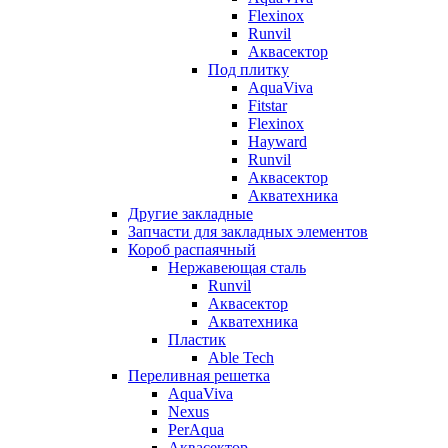
Flexinox
Runvil
Аквасектор
Под плитку
AquaViva
Fitstar
Flexinox
Hayward
Runvil
Аквасектор
Акватехника
Другие закладные
Запчасти для закладных элементов
Короб распаячный
Нержавеющая сталь
Runvil
Аквасектор
Акватехника
Пластик
Able Tech
Переливная решетка
AquaViva
Nexus
PerAqua
Аквасектор