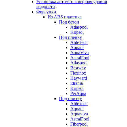
Установка автомат. контроля уровня
жидкости
Форсунки
Из ABS пластика
Под бетон
Atlaspool
Kripsol
Под пленку
Able tech
Aquant
AquaViva
AstralPool
Atlaspool
Bestway
Flexinox
Hayward
Idrania
Kripsol
PerAqua
Под плитку
Able tech
Aquant
Aquaviva
AstralPool
Fiberpool