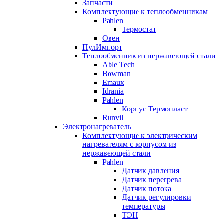
Запчасти
Комплектующие к теплообменникам
Pahlen
Термостат
Овен
ПулИмпорт
Теплообменник из нержавеющей стали
Able Tech
Bowman
Emaux
Idrania
Pahlen
Корпус Термопласт
Runvil
Электронагреватель
Комплектующие к электрическим
нагревателям с корпусом из
нержавеющей стали
Pahlen
Датчик давления
Датчик перегрева
Датчик потока
Датчик регулировки
температуры
ТЭН