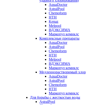
ударного хлорирования)
AquaDoctor
AstralPool
Chemoform
HTH
Kenaz
Melpool
ВДЭКСИМА
Маркопул кемиклс
Комплексные препараты
AquaDoctor
AstralPool
Chemoform
HTH
Melpool
ВДЭКСИМА
Маркопул кемиклс
Медленнорастворимый хлор
AquaDoctor
AstralPool
Chemoform
HTH
Маркопул кемиклс
Для борьбы с жесткостью воды
AstralPool