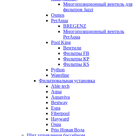
Многопозиционный вентиль для
фильтров Jazzi
Osmos
PerAqua
BREGENZ
Многопозиционный вентиль
PerAqua
Pool King
Вентили
Фильтры FB
Фильтры КP
Фильтры КS
Python
Waterline
Фильтровальная установка
Able tech
Aqua
Aquaviva
Bestway
Espa
Fiberpool
Hayward
Ospa
Prio Новая Вода
Щит управления бассейном