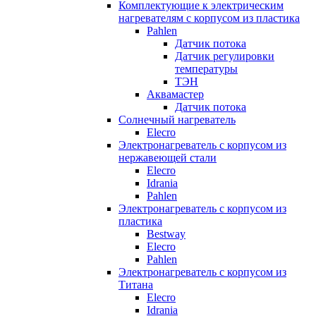
Комплектующие к электрическим
нагревателям с корпусом из пластика
Pahlen
Датчик потока
Датчик регулировки
температуры
ТЭН
Аквамастер
Датчик потока
Солнечный нагреватель
Elecro
Электронагреватель с корпусом из
нержавеющей стали
Elecro
Idrania
Pahlen
Электронагреватель с корпусом из
пластика
Bestway
Elecro
Pahlen
Электронагреватель с корпусом из
Титана
Elecro
Idrania