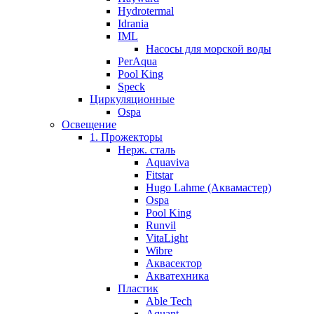
Hydrotermal
Idrania
IML
Насосы для морской воды
PerAqua
Pool King
Speck
Циркуляционные
Ospa
Освещение
1. Прожекторы
Нерж. сталь
Aquaviva
Fitstar
Hugo Lahme (Аквамастер)
Ospa
Pool King
Runvil
VitaLight
Wibre
Аквасектор
Акватехника
Пластик
Able Tech
Aquant